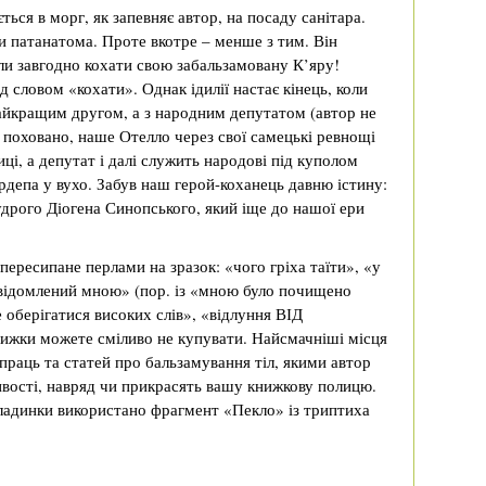
ься в морг, як запевняє автор, на посаду санітара.
ки патанатома. Проте вкотре – менше з тим. Він
ли завгодно кохати свою забальзамовану К’яру!
д словом «кохати». Однак ідилії настає кінець, коли
найкращим другом, а з народним депутатом (автор не
і поховано, наше Отелло через свої самецькі ревнощі
ці, а депутат і далі служить народові під куполом
рдепа у вухо. Забув наш герой-коханець давню істину:
удрого Діогена Синопського, який іще до нашої ери
ересипане перлами на зразок: «чого гріха таїти», «у
свідомлений мною» (пор. із «мною було почищено
 оберігатися високих слів», «відлуння ВІД
нижки можете сміливо не купувати. Найсмачніші місця
 праць та статей про бальзамування тіл, якими автор
ливості, навряд чи прикрасять вашу книжкову полицю.
кладинки використано фрагмент «Пекло» із триптиха