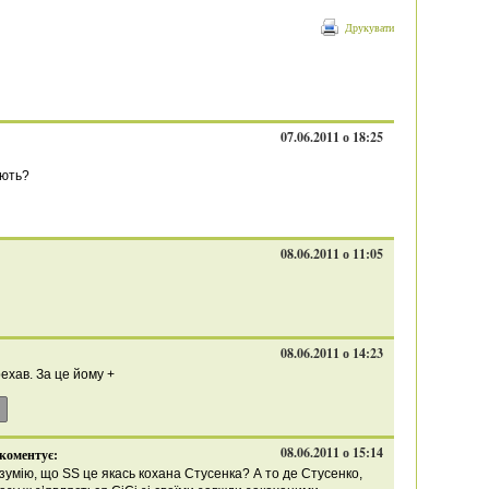
Друкувати
07.06.2011 о 18:25
іють?
08.06.2011 о 11:05
08.06.2011 о 14:23
ехав. За це йому +
08.06.2011 о 15:14
коментує:
зумію, що SS це якась кохана Стусенка? А то де Стусенко,