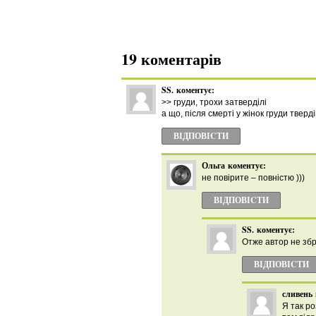
19 коментарів
SS.
коментує:
>> груди, трохи затверділі
а що, після смерті у жінок груди тверд
ВІДПОВІCТИ
Ольга
коментує:
не повірите – повністю )))
ВІДПОВІCТИ
SS.
коментує:
Отже автор не збр
ВІДПОВІCТИ
сливень
Я так ро