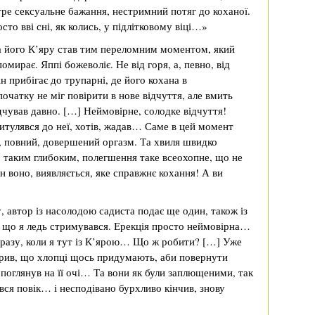
тре сексуальне бажання, нестримний потяг до коханої.
то вві сні, як колись, у підлітковому віці…»
та його К’яру став тим переломним моментом, який
омирає. Яппі божеволіє. Не від горя, а, певно, від
н прибігає до трупарні, де його кохана в
очатку не міг повірити в нове відчуття, але вмить
відчував давно. […] Неймовірне, солодке відчуття!
ритулявся до неї, хотів, жадав… Саме в цей момент
 повний, довершений оргазм. Та хвиля швидко
о таким глибоким, полегшення таке всеохопне, що не
н воно, виявляється, яке справжнє кохання! А ви
автор із насолодою садиста подає ще один, також із
, що я ледь стримувався. Ерекція просто неймовірна…
 разу, коли я тут із К’ярою… Що ж робити? […] Уже
 вірив, що хлопці щось придумають, аби повернути
 поглянув на її очі… Та вони як були заплющеними, так
ся повік… і несподівано бурхливо кінчив, знову