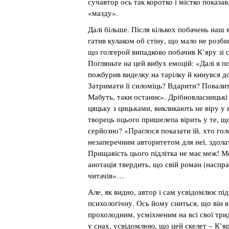
сучавтор ось так коротко і містко показа
«мазду».
Далі більше. Після кількох побачень наш 
гатив кулаком об стіну, що мало не розб
що голгерой випадково побачив К’яру зі 
Погляньте на цей вибух емоцій: «Далі я п
пожбурив виделку на тарілку й кинувся до
Затримати її силоміць? Вдарити? Повалити
Мабуть, таки останнє». Дрібновласницькі 
цяцьку з цицьками, викликають не віру у 
творець оцього пришелепа вірить у те, 
серйозно? «Праглося показати їй, хто гол
незаперечним авторитетом для неї, здол
Прищавість цього підлітка не має меж! Мо
анотація твердить, що свій роман (наспра
читачів»…
Але, як видно, автор і сам усвідомлює під
психологічну. Ось йому сниться, що він 
прохолодним, усміхненим на всі свої три
у снах, усвідомлюю, що цей скелет – К’яр