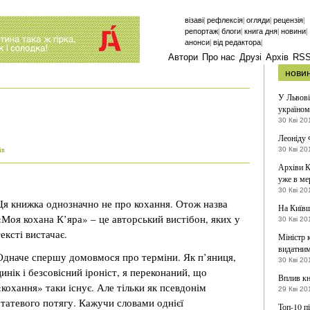
|
|
|
|
візаві
рефлексія
огляди
рецензія
|
|
|
|
репортаж
блоги
книга дня
новини
|
|
анонси
від редактора
Автори
Про нас
Друзі
Архів
RS
нови
У Львові
україно
30 Кві 20
Леоніду 
30 Кві 20
ів
Архіви К
уже в ме
30 Кві 20
Ця книжка однозначно не про кохання. Отож назва
На Київщ
«Моя кохана К’яра» – це авторський вистібон, яких у
30 Кві 20
тексті вистачає.
Міністр 
видатни
Одначе спершу домовмося про терміни. Як п’яниця,
30 Кві 20
цинік і безсовісний іроніст, я переконаний, що
Вплив кн
«кохання» таки існує. Але тільки як псевдонім
29 Кві 20
статевого потягу. Кажучи словами однієї
Топ-10 п