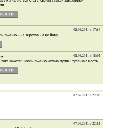
азу ж з’являється СіСі зі своїми завжди закоханими
ми.
ПОВІCТИ
08.06.2011 о 17:16
ь Ільченко – не збрехав. За це йому +
08.06.2011 о 18:02
ує:
 таке кажете: Олесь Ільченко кохана мумія Стусенка? Жэсть.
ПОВІCТИ
07.06.2011 о 22:05
07.06.2011 о 22:12