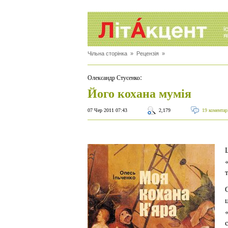
Чільна сторінка
»
Рецензія
»
:
Олександр Стусенко
Його кохана мумія
07 Чер 2011 07:43
2,179
19 коментар