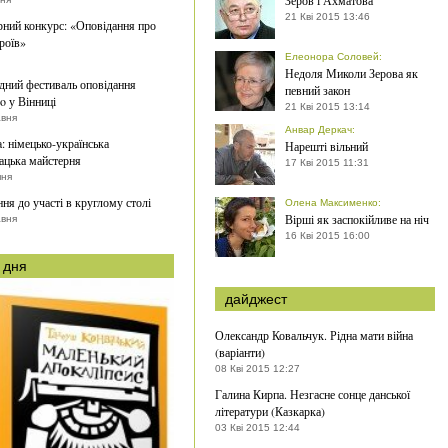
Зеров і Ахматова
21 Кві 2015 13:46
рний конкурс: «Оповідання про
роїв»
Елеонора Соловей
:
Недоля Миколи Зерова як
ний фестиваль оповідання
певний закон
o у Вінниці
21 Кві 2015 13:14
авня
Анвар Деркач
:
a: німецько-українська
Нарешті вільний
ацька майстерня
17 Кві 2015 11:31
пня
ня до участі в круглому столі
Олена Максименко
:
Вірші як заспокійливе на ніч
авня
16 Кві 2015 16:00
 дня
дайджест
Олександр Ковальчук. Рідна мати війна
(варіанти)
08 Кві 2015 12:27
Галина Кирпа. Незгасне сонце данської
літератури (Казкарка)
03 Кві 2015 12:44