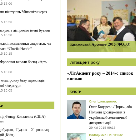
15 17:00
нти пікетують Міносвіти через
15 15:56
заснують літпремію імені Бузини
15 10:30
ські письменники сваряться, чи
Книжковий Арсенал- 2015 (ФОТО)
ати “Charlie Hebdo”
15 19:15
Фролової вкрали бренд «Арт-
літакцент року
15 18:08
«ЛітАкцент року – 2014»: список
книжок
 електронну базу перекладів
кої літератури
15 15:05
блоги
Олег Шинкаренко
:
си
Олег Коцарев: «Цирк», або
Польові дослідження з
 від Фонду Ковалевих (США)
української семантичної
тня
дискримінації
29 Кві 2015 09:15
добудько, “Гудзик – 2″: розклад
ій (Київ)
Володимир Панченко
:
тня