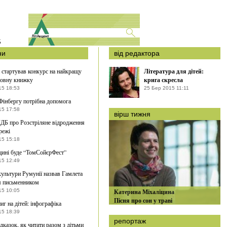
S
ни
від редактора
 стартував конкурс на найкращу
Література для дітей:
мовну книжку
крига скресла
15 18:53
25 Бер 2015 11:11
Фінбергу потрібна допомога
15 17:58
вірш тижня
ДБ про Розстріляне відродження
режі
15 15:18
ині буде “ТомСойєрФест”
15 12:49
культури Румунії назвав Гамлета
м письменником
15 10:05
Катерина Міхаліцина
Пісня про сон у траві
иг на дітей: інфографіка
15 18:39
репортаж
ідказок, як читати разом з дітьми