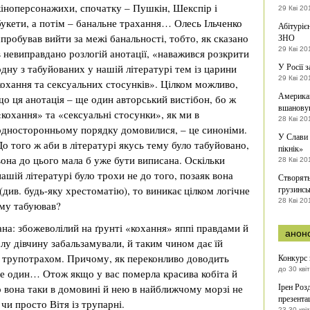
кіноперсонажихи, спочатку – Пушкін, Шекспір і
29 Кві 20
букети, а потім – банальне трахання… Олесь Ільченко
Абітуріє
спробував вийти за межі банальності, тобто, як сказано
ЗНО
29 Кві 20
в невиправдано розлогій анотації, «наважився розкрити
У Росії 
одну з табуйованих у нашій літературі тем із царини
29 Кві 20
кохання та сексуальних стосунків». Цілком можливо,
Американ
що ця анотація – ще один авторський вистібон, бо ж
вшановув
«кохання» та «сексуальні стосунки», як ми в
28 Кві 20
односторонньому порядку домовилися, – це синоніми.
У Слави 
До того ж аби в літературі якусь тему було табуйовано,
пікнік»
вона до цього мала б уже бути виписана. Оскільки
28 Кві 20
нашій літературі було трохи не до того, позаяк вона
Створять
ив. будь-яку хрестоматію), то виникає цілком логічне
грузинсь
28 Кві 20
тему табуював?
ана: збожеволілий на ґрунті «кохання» яппі правдами й
анон
у дівчину забальзамували, й таким чином дає їй
є трупотрахом. Причому, як переконливо доводить
Конкурс
до 30 кві
не один… Отож якщо у вас померла красива кобіта й
Ірен Роз
о вона таки в домовині й нею в найближчому морзі не
презентац
чи просто Вітя із трупарні.
23-30 кві