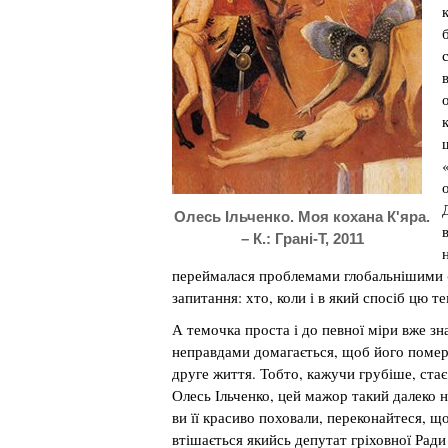
Олесь Ільченко. Моя кохана К'яра.
– К.: Грані-Т, 2011
переймалася проблемами глобальнішими (д
запитання: хто, коли і в який спосіб цю 
А темочка проста і до певної міри вже зн
неправдами домагається, щоб його померл
друге життя. Тобто, кажучи грубіше, ста
Олесь Ільченко, цей мажор такий далеко 
ви її красиво поховали, переконайтеся, щ
втішається якийсь депутат гріховної Ради 