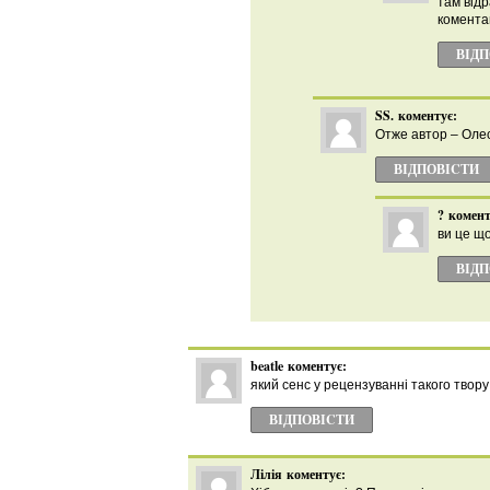
там відр
комента
ВІД
SS.
коментує:
Отже автор – Олес
ВІДПОВІCТИ
?
комент
ви це що
ВІД
beatle
коментує:
який сенс у рецензуванні такого твору
ВІДПОВІCТИ
Лілія
коментує: