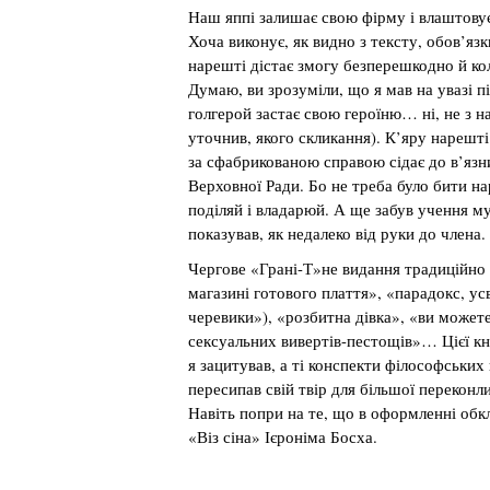
Наш яппі залишає свою фірму і влаштовуєт
Хоча виконує, як видно з тексту, обов’яз
нарешті дістає змогу безперешкодно й ко
Думаю, ви зрозуміли, що я мав на увазі пі
голгерой застає свою героїню… ні, не з 
уточнив, якого скликання). К’яру нарешт
за сфабрикованою справою сідає до в’язни
Верховної Ради. Бо не треба було бити на
поділяй і владарюй. А ще забув учення м
показував, як недалеко від руки до члена.
Чергове «Грані-Т»не видання традиційно п
магазині готового плаття», «парадокс, у
черевики»), «розбитна дівка», «ви можете
сексуальних вивертів-пестощів»… Цієї к
я зацитував, а ті конспекти філософських
пересипав свій твір для більшої перекон
Навіть попри на те, що в оформленні об
«Віз сіна» Ієроніма Босха.