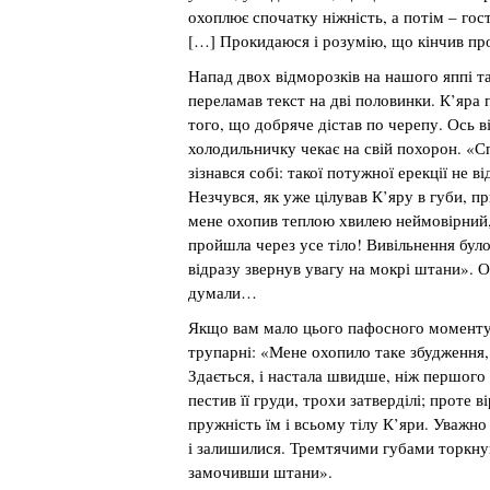
охоплює спочатку ніжність, а потім – гос
[…] Прокидаюся і розумію, що кінчив прос
Напад двох відморозків на нашого яппі 
переламав текст на дві половинки. К’яра п
того, що добряче дістав по черепу. Ось ві
холодильничку чекає на свій похорон. «Сп
зізнався собі: такої потужної ерекції не 
Незчувся, як уже цілував К’яру в губи, п
мене охопив теплою хвилею неймовірний,
пройшла через усе тіло! Вивільнення бул
відразу звернув увагу на мокрі штани». О
думали…
Якщо вам мало цього пафосного моменту, 
трупарні: «Мене охопило таке збудження
Здається, і настала швидше, ніж першого
пестив її груди, трохи затверділі; проте
пружність їм і всьому тілу К’яри. Уважно
і залишилися. Тремтячими губами торкнув
замочивши штани».