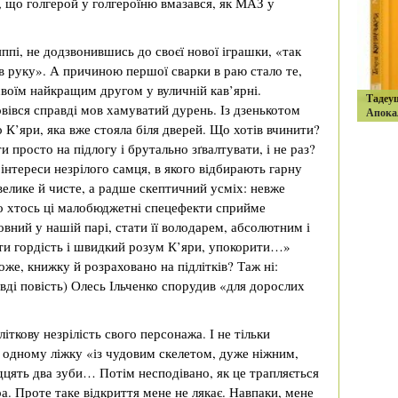
в, що голгерой у голгероїню вмазався, як МАЗ у
яппі, не додзвонившись до своєї нової іграшки, «так
ив руку». А причиною першої сварки в раю стало те,
своїм найкращим другом у вуличній кав’ярні.
Тадеу
овівся справді мов хамуватий дурень. Із дзенькотом
Апока
 К’яри, яка вже стояла біля дверей. Що хотів вчинити?
 просто на підлогу і брутально зґвалтувати, і не раз?
інтереси незрілого самця, в якого відбирають гарну
велике й чисте, а радше скептичний усміх: невже
що хтось ці малобюджетні спецефекти сприйме
овний у нашій парі, стати її володарем, абсолютним і
ати гордість і швидкий розум К’яри, упокорити…»
же, книжку й розраховано на підлітків? Таж ні:
вді повість) Олесь Ільченко спорудив «для дорослих
літкову незрілість свого персонажа. І не тільки
в одному ліжку «із чудовим скелетом, дуже ніжним,
дцять два зуби… Потім несподівано, як це трапляється
а. Проте таке відкриття мене не лякає. Навпаки, мене