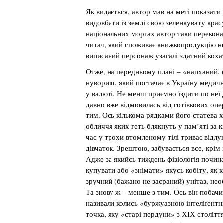
Як видається, автор мав на меті показати
видовбати із землі свою зеленкувату крас
національних моргах автор таки перекона
читач, який споживає книжкопродукцію не 
виписаний персонаж узагалі здатний коха
Отже, на передньому плані – «напханий, 
нувориш, який постачає в Україну медич
у валюті. Не менш приємно їздити по неї
давно вже відмовилась від готівкових опе
тим. Ось кількома рядками його статева 
обличчя яких геть блякнуть у пам’яті за к
час у трохи втомленому тілі триває відлу
дівчаток. Зрештою, забувається все, крім
Адже за якийсь тиждень фізіологія почин
купувати або «знімати» якусь кобіту, як 
зручний (бажано не засраний) унітаз, не
Та знову ж – менше з тим. Ось він побачи
називали колись «буржуазною інтеліґентні
точка, яку «старі пердуни» з ХІХ столітт