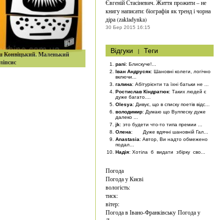
Євгеній Стасіневич. Життя прожити – не
книгу написати: біографія як тренд і чорна
діра (zakladynka)
30 Бер 2015 16:15
Відгуки
|
Теги
ш Конвіцький. Маленький
ліпсис
pani
: Блискуче!...
Іван Андрусяк
: Шановні колеги, логічно
включи...
галина
: Абітурієнти та їхні батьки не ...
Ростислав Кіндратюк
: Таких людей є
дуже багато....
Olesya
: Дивує, що в списку поетів відс...
володимир
: Думаю що Вулпеску дуже
далеко ...
jk
: это будети что-то типа премии ...
Олена
: Дуже вдячні шановній Гал...
Anastasia
: Автор, Ви надто обмежено
подал...
Надія
: Хотіла б видати збірку сво...
Погода
Погода у
Києві
вологість:
тиск:
вітер:
Погода в Івано-Франківську
Погода у