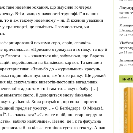
 аж таке неземне кохання, що змусило голгероя
Літерату
наших ге
унечку. Втім, якщо у наявності трупофілії в наших
квітень
в, то в аж такому неземному – ні. Й кожний уважний
Міжнарод
у транспорті, це помітить. І замислиться, чи
Intermezz
ти.
22-24 тр
нафарширований пачками євро, еврів, євриків»
ViceVers
переклад
не причандалля. «Приємно отримувати готівку, та ще й
до 13 ли
 до Європи…» – хвалиться він, забуваючи, що Європа
Запрошен
рацій, перейшовши на банківські картки. Та менше з
до 20 тр
характеристика: «Звик-бо до «журнальних» красунь,
ілька годин після нудного, зім’ятого ранку. Ще деякий
книга
ння від сексуальних вивертів-пестощів вигадливих
 непевної згадки: там-то і там-то… якусь бабу. […]
ає вимагати свого, й доводиться знову банально
кажуть у Львові. Хоча розумієш, що вона – просто
обхідний предмет ужитку…» О Беґбеде(р)! О Мінаєв!..
в Її. І… закохався? «Саме те в ній, що старі пердуни
стю», вабило найбільше». Певно, це і є та фабульна
я розписали б на кілька сторінок густого тексту. А наш