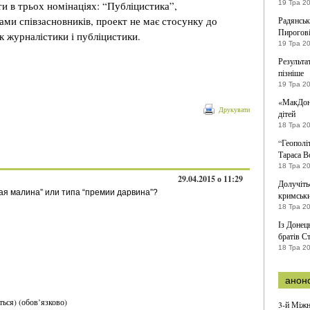
и в трьох номінаціях: “Публіцистика”,
19 Тра 2
ами співзасновників, проект не має стосунку до
Радянськ
Пирогов
к журналістики і публіцистики.
19 Тра 2
Результа
пізніше
19 Тра 2
«МакДона
Друкувати
дітей
18 Тра 2
“Геополі
Тараса В
18 Тра 2
29.04.2015 о 11:29
Долучіть
тая малина” или типа “премии дарвина”?
кримськи
18 Тра 2
Із Донец
братів С
18 Тра 2
анон
ться) (обов’язково)
3-й Міжн