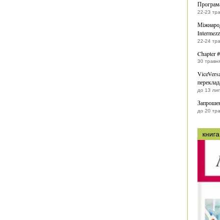
Програм
22-23 тр
Міжнарод
Intermezz
22-24 тр
Chapter 
30 травн
ViceVers
переклад
до 13 ли
Запрошен
до 20 тр
книга