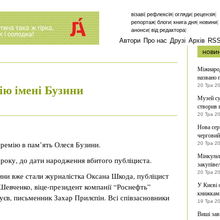
|
|
|
|
візаві
рефлексія
огляди
рецензія
|
|
|
|
репортаж
блоги
книга дня
новини
|
|
анонси
від редактора
Автори
Про нас
Друзі
Архів
RS
нови
Міжнарод
названо
ію імені Бузини
20 Тра 2
Музей су
створив 
20 Тра 2
Нова сер
черговий
премію в пам’ять Олеся Бузини.
20 Тра 2
Мінкульт
 року, до дати народження вбитого публіциста.
закупіве
20 Тра 2
ини вже стали журналістка Оксана Шкода, публіцист
У Києві
евченко, віце-президент компанії “Роснефть”
книжками
єв, письменник Захар Прилєпін. Всі співзасновники
19 Тра 2
Виші зав