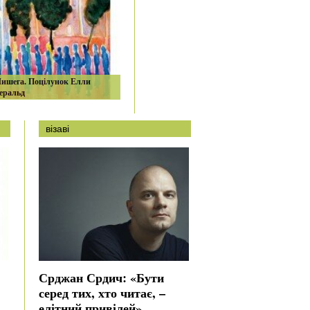
Лишега. Поцiлунок Елли
еральд
візаві
Срджан Срдич: «Бути
серед тих, хто читає, –
елітний привілей»