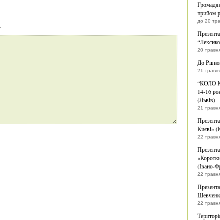
Громадян
прийом р
до 20 тр
.
Презента
“Лексико
20 травн
До Рівно
21 травн
“КОЛО К
14-16 ро
(Львів)
21 травн
Презента
Києві» (
22 травн
Презента
«Коротки
(Івано-Ф
22 травн
Презента
Шевченко
22 травн
Територі