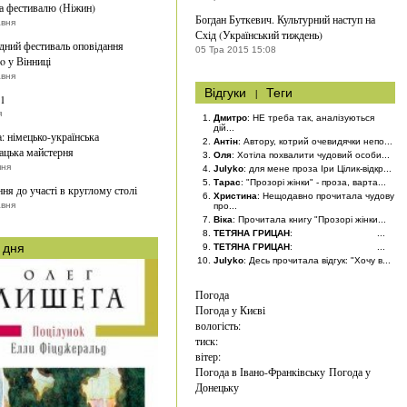
а фестивалю (Ніжин)
Богдан Буткевич. Культурний наступ на
авня
Схід (Український тиждень)
ний фестиваль оповідання
05 Тра 2015 15:08
o у Вінниці
авня
Відгуки
|
Теги
#1
я
Дмитро
: НЕ треба так, аналізуються
дій...
a: німецько-українська
Антін
: Автору, котрий очевидячки непо...
ацька майстерня
Оля
: Хотіла похвалити чудовий особи...
пня
Julyko
: для мене проза Іри Цілик-відкр...
Тарас
: "Прозорі жінки" - проза, варта...
ня до участі в круглому столі
Христина
: Нещодавно прочитала чудову
авня
про...
Віка
: Прочитала книгу "Прозорі жінки...
ТЕТЯНА ГРИЦАН
: ...
 дня
ТЕТЯНА ГРИЦАН
: ...
Julyko
: Десь прочитала відгук: "Хочу в...
Погода
Погода у
Києві
вологість:
тиск:
вітер:
Погода в Івано-Франківську
Погода у
Донецьку