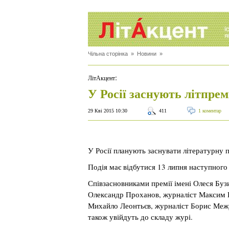
Чільна сторінка
»
Новини
»
:
ЛітАкцент
У Росії заснують літпрем
29 Кві 2015 10:30
411
1 коментар
У Росії планують заснувати літературну 
Подія має відбутися 13 липня наступного
Співзасновниками премії імені Олеся Буз
Олександр Проханов, журналіст Максим Ш
Михайло Леонтьєв, журналіст Борис Межу
також увійдуть до складу журі.