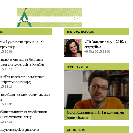
S
ни
від редактора
на Букерівська премія-2015:
«ЛітАкцент року – 2015»:
 переможця
стартуймо!
015 16:06
06 Тра 2015 18:03
часного мистецтва Лейпцига
грант для кураторів з України
вірш тижня
015 15:15
ія “Гри престолів” встановила
 “піратський” рекорд
015 13:16
 перейшов на електронну систему
ль
015 10:05
 обмінюватимуться улюбленими
Остап Сливинський. Ти кажеш, ми
 і слухатимуть лекції
лише тікаємо
015 17:39
ищують вартість дипломів
репортаж