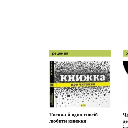
рецензія
о
Тисяча й один спосіб
Ч
любити книжки
де
іс