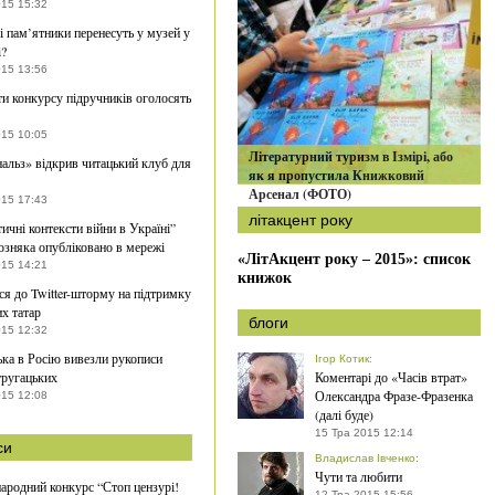
015 15:32
і пам’ятники перенесуть у музей у
і?
015 13:56
ти конкурсу підручників оголосять
015 10:05
Літературний туризм в Ізмірі, або
льз» відкрив читацький клуб для
як я пропустила Книжковий
Арсенал (ФОТО)
015 17:43
літакцент року
тичні контексти війни в Україні”
озняка опубліковано в мережі
«ЛітАкцент року – 2015»: список
015 14:21
книжок
ся до Twitter-шторму на підтримку
х татар
блоги
015 12:32
ька в Росію вивезли рукописи
Ігор Котик
:
тругацьких
Коментарі до «Часів втрат»
Олександра Фразе-Фразенка
015 12:08
(далі буде)
15 Тра 2015 12:14
си
Владислав Івченко
:
Чути та любити
ародний конкурс “Стоп цензурі!
12 Тра 2015 15:56