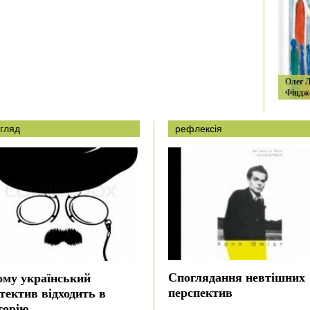
Олег 
Фiцдж
гляд
рефлексія
Споглядання невтішних
ому український
перспектив
тектив відходить в
торію