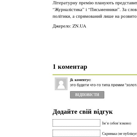
Літературну премію планують представит
“Журналістика” і “Письменники”. За слов
політики, а спрямований лише на розвито
Джерело: ZN.UA
1 коментар
jk
коментує:
это будети что-то типа премии “золо
ВІДПОВІCТИ
Додайте свій відгук
Ім’я (обов’язково)
Скринька (не публікує