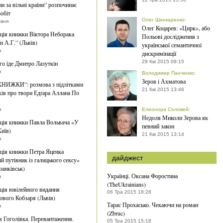
и за вільні країни” розпочинає
обіт
Олег Шинкаренко
:
авня
Олег Коцарев: «Цирк», або
ція книжки Віктора Неборака
Польові дослідження з
н А.Г.” (Львів)
української семантичної
я
дискримінації
29 Кві 2015 09:15
го їде Дмитро Лазуткін
я
Володимир Панченко
:
Зеров і Ахматова
НИЖКИ”: розмова з підлітками
21 Кві 2015 13:46
ків про твори Едґара Аллана По
я
Елеонора Соловей
:
Недоля Миколи Зерова як
ція книжки Павла Вольвача «У
певний закон
Київ)
21 Кві 2015 13:14
я
ція книжки Петра Яценка
дайджест
й путівник із галицького сексу»
ранківськ)
Українці. Оксана Форостина
я
(TheUkrainians)
ція ювілейного видання
06 Тра 2015 18:28
вого Кобзаря (Львів)
Тарас Прохасько. Чекаючи на роман
я
(Zbruc)
я Гоголівка. Перевантаження.
05 Тра 2015 15:18