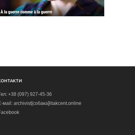
КОНТАКТИ
Тел: +38 (097) 927-45-36
-маіl: archivist[собака]litakcent.online
Facebook