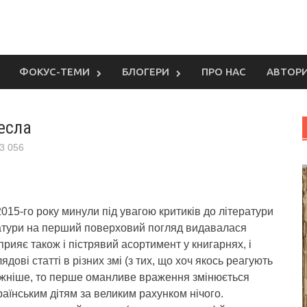
ФОКУС-ТЕМИ
БЛОГЕРИ
ПРО НАС
АВТОР
ресла
3 056
015-го року минули під увагою критиків до літератури
ератури на перший поверховий погляд видавалася
ияє також і пістрявий асортимент у книгарнях, і
лядові статті в різних змі (з тих, що хоч якось реагують
важніше, то перше оманливе враження змінюється
раїнським дітям за великим рахунком нічого.