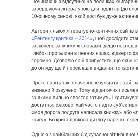
Починаючи з відсутньої на поличках книгарен
завершуючи літературою для підлітків (до сл
10-річному синові, який досі був дуже активни
Автори кількох літературно-критичних сайтів
«Рейтингу критика – 2014»
, щоб дослідити стан
заскочені, за їхніми ж словами, дещо несподі
глибокі прогалини в певних нішах, відверто 
соромно. Дозволю собі припустити, що якби н
до огляду ще й перекладні видання, то карти
Проте навіть такі плачевні результати є хай і
визнано й озвучено. Тому від дитячих письмен
за якими пильно спостерігатимуть. І критикуват
достатньо фахово, хай часто надто суб’єктивно
«моя дорога подруга написала книжку» або «
книгу». Бо крига довкола дитліту нарешті скре
Однією з найбільших бід сучасної вітчизняної 