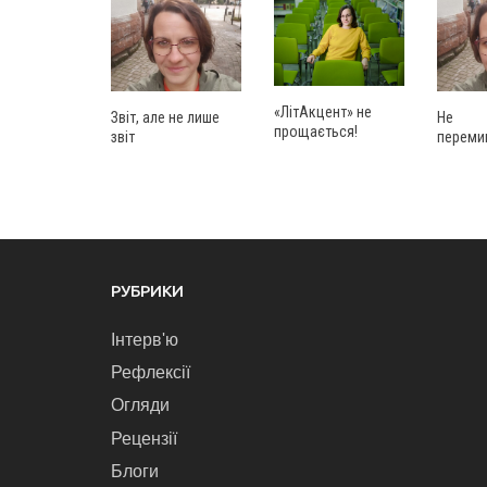
«ЛітАкцент» не
Звіт, але не лише
Не
прощається!
звіт
переми
РУБРИКИ
Інтерв'ю
Рефлексії
Огляди
Рецензії
Блоги