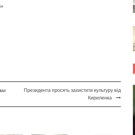
ки
Президента просять захистити культуру від
ами
Кириленка