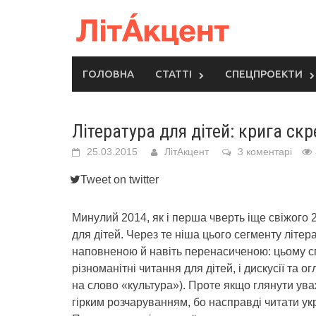
Skip
to
content
ГОЛОВНА
СТАТТІ
СПЕЦПРОЕКТИ
Література для дітей: крига ск
25.03.2015
ЛітАкцент
3 коментарі
Tweet on twitter
Минулий 2014, як і перша чверть іще свіжого 2
для дітей. Через те ніша цього сегменту літ
наповненою й навіть перенасиченою: цьому спр
різноманітні читання для дітей, і дискусії та ог
на слово «культура»). Проте якщо глянути у
гірким розчаруванням, бо насправді читати ук