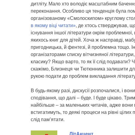
дитліту. Мало хто володіє масштабним бачення
переконання. Особливо ця тенденція була пом
організованому «Смолоскипом» круглому сто
в якому віці читати»
, де хтось стверджував, що
існування іншої літератури окрім проблемної,
якихось книг для дітей. Хоча ж насправді, мабу
пригодницька, й фентезі, й проблемна тощо. І
організаторами списку вітчизняної літератури,
класику? Якщо варто, то як її слід подавати?
скажімо, Близнеця чи Тютюнника залишити для 
рукою подати до проблем викладання літерат
В будь-якому разі, дискусії розпочалися, і во
сподівання, що далі – буде. І буде цікаво. Трим
найбільше – за маленьких читачів, адже вони п
встигатимуть, то деякі процеси на рівні ціли
слід пам’ятати.
ЛітАкцент