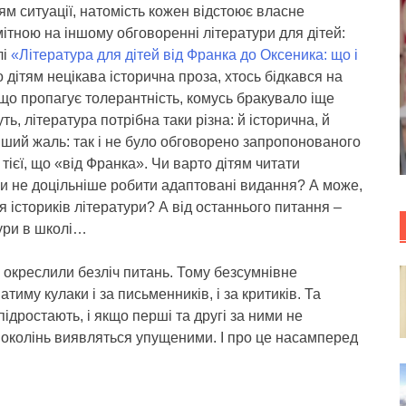
м ситуації, натомість кожен відстоює власне
ітною на іншому обговоренні літератури для дітей:
лі
«Література для дітей від Франка до Оксеника: що і
 дітям нецікава історична проза, хтось бідкався на
 що пропагує толерантність, комусь бракувало іще
ть, література потрібна таки різна: й історична, й
нший жаль: так і не було обговорено запропонованого
 тієї, що «від Франка». Чи варто дітям читати
 Чи не доцільніше робити адаптовані видання? А може,
істориків літератури? А від останнього питання –
ури в школі…
ни окреслили безліч питань. Тому безсумнівне
атиму кулаки і за письменників, і за критиків. Та
ідростають, і якщо перші та другі за ними не
х поколінь виявляться упущеними. І про це насамперед