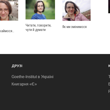
Читати, говорити,
Як ми змінимося
чути й думати
каймося…
ДРУЗІ
Goethe-Institut в Україні
Книгарня «Є»
E