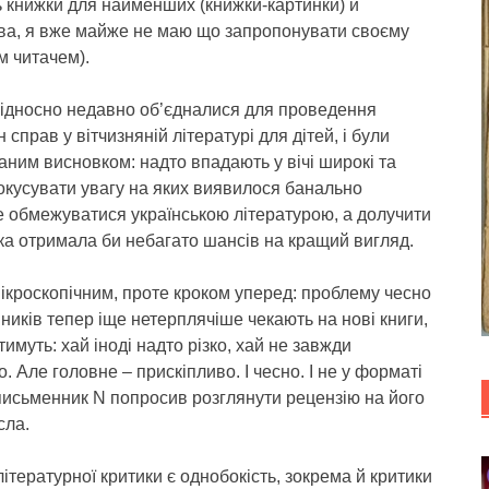
ь книжки для найменших (книжки-картинки) й
ова, я вже майже не маю що запропонувати своєму
м читачем).
 відносно недавно об’єдналися для проведення
 справ у вітчизняній літературі для дітей, і були
ваним висновком: надто впадають у вічі широкі та
фокусувати увагу на яких виявилося банально
е обмежуватися українською літературою, а долучити
нка отримала би небагато шансів на кращий вигляд.
 мікроскопічним, проте кроком уперед: проблему чесно
ників тепер іще нетерплячіше чекають на нові книги,
имуть: хай іноді надто різко, хай не завжди
. Але головне – прискіпливо. І чесно. І не у форматі
письменник N попросив розглянути рецензію на його
сла.
літературної критики є однобокість, зокрема й критики