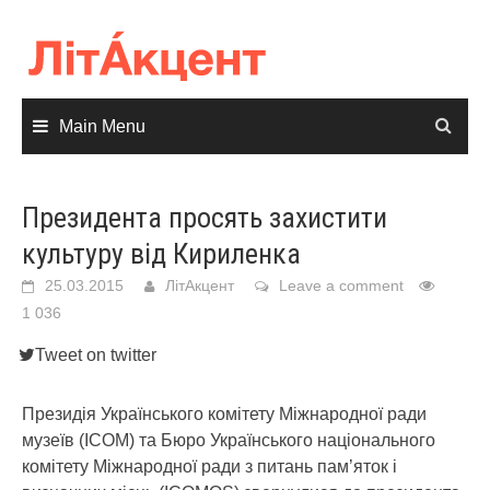
Skip
to
content
Main Menu
Президента просять захистити
культуру від Кириленка
25.03.2015
ЛітАкцент
Leave a comment
1 036
Tweet on twitter
Президія Українського комітету Міжнародної ради
музеїв (ICOM) та Бюро Українського національного
комітету Міжнародної ради з питань пам’яток і