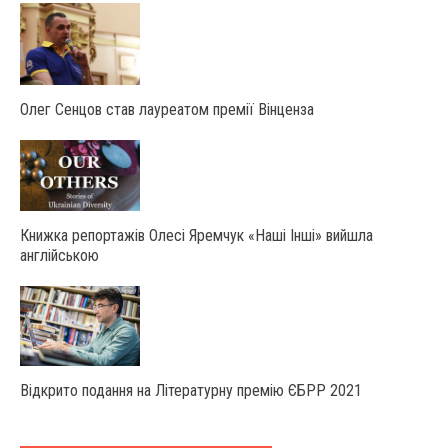
Олег Сенцов став лауреатом премії Вінценза
Книжка репортажів Олесі Яремчук «Наші Інші» вийшла
англійською
Відкрито подання на Літературну премію ЄБРР 2021