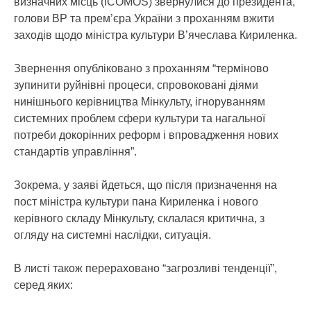
визначних місць (ІСОМОS) звернулися до президента,
голови ВР та прем’єра України з проханням вжити
заходів щодо міністра культури В’ячеслава Кириленка.
Звернення опубліковано з проханням “терміново
зупинити руйнівні процеси, спровоковані діями
нинішнього керівництва Мінкульту, ігноруванням
системних проблем сфери культури та нагальної
потреби докорінних реформ і впровадження нових
стандартів управління”.
Зокрема, у заяві йдеться, що після призначення на
пост міністра культури пана Кириленка і нового
керівного складу Мінкульту, склалася критична, з
огляду на системні наслідки, ситуація.
В листі також перераховано “загрозливі тенденції”,
серед яких: