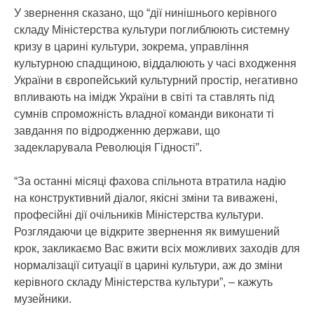
У звернення сказано, що “дії нинішнього керівного
складу Міністерства культури поглиблюють системну
кризу в царині культури, зокрема, управління
культурною спадщиною, віддалюють у часі входження
України в європейський культурний простір, негативно
впливають на імідж України в світі та ставлять під
сумнів спроможність владної команди виконати ті
завдання по відродженню держави, що
задекларувала Революція Гідності”.
“За останні місяці фахова спільнота втратила надію
на конструктивний діалог, якісні зміни та виважені,
професійні дії очільників Міністерства культури.
Розглядаючи це відкрите звернення як вимушений
крок, закликаємо Вас вжити всіх можливих заходів для
нормалізації ситуації в царині культури, аж до зміни
керівного складу Міністерства культури”, – кажуть
музейники.