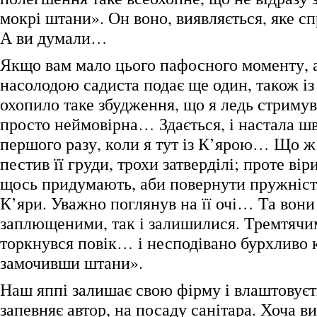
мокрі штани». Он воно, виявляється, яке с
А ви думали…
Якщо вам мало цього пафосного моменту, а
насолодою садиста подає ще один, також із
охопило таке збудження, що я ледь стримув
просто неймовірна… Здається, і настала ш
першого разу, коли я тут із К’ярою… Що 
пестив її груди, трохи затверділі; проте вір
щось придумають, аби повернути пружність
К’яри. Уважно поглянув на її очі… Та вони
заплющеними, так і залишилися. Тремтячи
торкнувся повік… і несподівано бурхливо к
замочивши штани».
Наш яппі залишає свою фірму і влаштовуєть
запевняє автор, на посаду санітара. Хоча ви