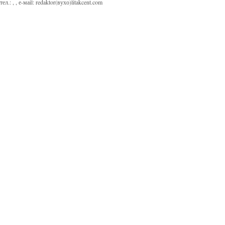
тел.:
,
, е-маіl:
redaktor(вухо)litakcent.com