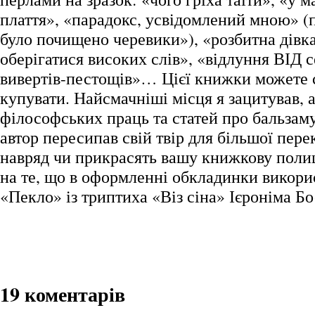
плаття», «парадокс, усвідомлений мною» (
було почищено черевики»), «розбитна дівк
оберігатися високих слів», «відлуння ВІД 
вивертів-пестощів»… Цієї книжки можете 
купувати. Найсмачніші місця я зацитував, а
філософських праць та статей про бальзаму
автор пересипав свій твір для більшої пере
навряд чи прикрасять вашу книжкову поли
на те, що в оформленні обкладинки викор
«Пекло» із триптиха «Віз сіна» Ієроніма Бо
19 коментарів