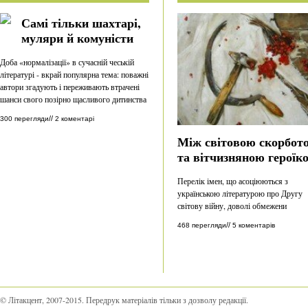
Самі тільки шахтарі,
муляри й комуністи
Доба «нормалізації» в сучасній чеській
літературі - вкрай популярна тема: поважні
автори згадують і переживають втрачені
шанси свого позірно щасливого дитинства
//
300 перегляди
2 коментарі
Між світовою скорбот
та вітчизняною героїк
Перелік імен, що асоціюються з
українською літературою про Другу
світову війну, доволі обмежени
//
468 перегляди
5 коментарів
© Літакцент, 2007-2015
.
Передрук матеріалів тільки з дозволу редакції.