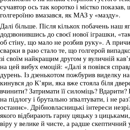
сучавтор ось так коротко і містко показав, 
голгероїню вмазався, як МАЗ у «мазду».
Далі більше. Після кількох побачень наш яп
додзвонившись до своєї нової іграшки, «та
об стіну, що мало не розбив руку». А при
сварки в раю стало те, що голгерой випадк
зі своїм найкращим другом у вуличній кав’
на цей вибух емоцій: «Далі я повівся справ
дурень. Із дзенькотом пожбурив виделку на
кинувся до К’яри, яка вже стояла біля двер
вчинити? Затримати її силоміць? Вдарити?
на підлогу і брутально зґвалтувати, і не ра
останнє». Дрібновласницькі інтереси незрі
якого відбирають гарну цяцьку з цицьками
віру у велике й чисте, а радше скептичний 