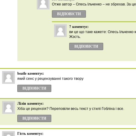
Отже автор – Олесь Ільченко – не збрехав. За це
ВІДПОВІCТИ
?
коментує:
ви це що таке кажете: Олесь Ільченко
Жэсть.
ВІДПОВІCТИ
beatle
коментує:
який сенс у рецензуванні такого твору
ВІДПОВІCТИ
Лілія
коментує:
Хіба це рецензія? Переповіли весь текст у стилі Гобліна і все.
ВІДПОВІCТИ
Гість
коментує: