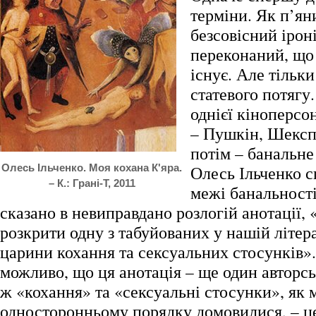
терміни. Як п’яни
безсовісний іроні
переконаний, що
існує. Але тільк
статевого потягу
однієї кіноперсо
– Пушкін, Шекспі
потім – банальн
Олесь Ільченко. Моя кохана К'яра.
Олесь Ільченко с
– К.: Грані-Т, 2011
межі банальності
сказано в невиправдано розлогій анотації,
розкрити одну з табуйованих у нашій літера
царини кохання та сексуальних стосунків»
можливо, що ця анотація – ще один авторсь
ж «кохання» та «сексуальні стосунки», як 
односторонньому порядку домовилися, – ц