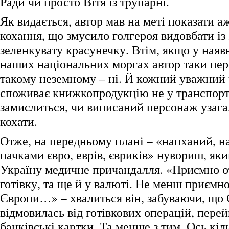
Ради чи просто Вітя із трупарні.
Як видається, автор мав на меті показати а
кохання, що змусило голгероя видовбати із
зеленкувату красунечку. Втім, якщо у наявн
наших національних моргах автор таки пер
такому неземному – ні. Й кожний уважний 
споживає книжкопродукцію не у транспорті,
замислиться, чи виписаний персонаж узага
кохати.
Отже, на передньому плані – «напханий, 
пачками євро, еврів, євриків» нувориш, яки
Україну медичне причандалля. «Приємно 
готівку, та ще й у валюті. Не менш приємно
Європи…» – хвалиться він, забуваючи, що 
відмовилась від готівкових операцій, пер
банківські картки. Та менше з тим. Ось кі