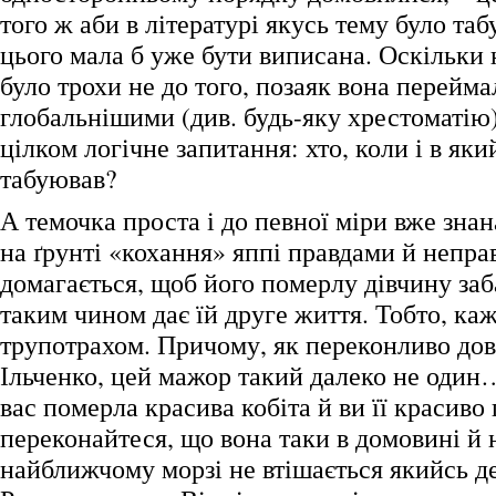
того ж аби в літературі якусь тему було таб
цього мала б уже бути виписана. Оскільки 
було трохи не до того, позаяк вона перейм
глобальнішими (див. будь-яку хрестоматію)
цілком логічне запитання: хто, коли і в як
табуював?
А темочка проста і до певної міри вже зна
на ґрунті «кохання» яппі правдами й непр
домагається, щоб його померлу дівчину заб
таким чином дає їй друге життя. Тобто, каж
трупотрахом. Причому, як переконливо до
Ільченко, цей мажор такий далеко не оди
вас померла красива кобіта й ви її красиво
переконайтеся, що вона таки в домовині й 
найближчому морзі не втішається якийсь де