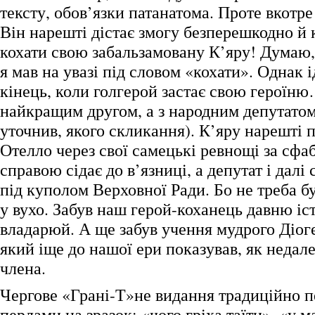
тексту, обов’язки патанатома. Проте вкотре
Він нарешті дістає змогу безперешкодно й 
кохати свою забальзамовану К’яру! Думаю,
я мав на увазі під словом «кохати». Однак і
кінець, коли голгерой застає свою героїню…
найкращим другом, а з народним депутатом
уточнив, якого скликання). К’яру нарешті 
Отелло через свої самецькі ревнощі за сф
справою сідає до в’язниці, а депутат і далі
під куполом Верховної Ради. Бо не треба б
у вухо. Забув наш герой-коханець давню іст
владарюй. А ще забув учення мудрого Діог
який іще до нашої ери показував, як недале
члена.
Чергове «Грані-Т»не видання традиційно 
перлами на зразок: «чого гріха таїти», «у м