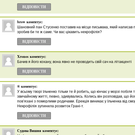
ВІДПОВІCТИ
brow
коментує:
Шановний пан Стусенко поставив на місце письмака, який написав п
зробив би те ж саме. Чи вас цікавить некрофілія?
ВІДПОВІCТИ
Xronos
коментує:
Бачив я його кохану, вона явно не проводить свій сач на літакценті
ВІДПОВІCТИ
®
коментує:
У всьому творі Ільченко тільки те й робить, що кінчає у морзі побіля т
звичайному житті, певно, здивувались. Колись він розповідав, що йо
пов’язані з померлими родичами. Ерекція виникає у Ільченка від смо
Некрофілія зупинила розвиток Грані-т.
ВІДПОВІCТИ
Судова Вишня
коментує: