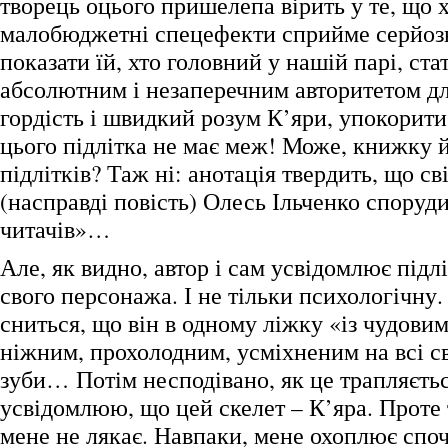
творець оцього пришелепа вірить у те, що х
малобюджетні спецефекти сприйме серйоз
показати їй, хто головний у нашій парі, ста
абсолютним і незаперечним авторитетом для
гордість і швидкий розум К’яри, упокори
цього підлітка не має меж! Може, книжку 
підлітків? Таж ні: анотація твердить, що св
(насправді повість) Олесь Ільченко споруд
читачів»…
Але, як видно, автор і сам усвідомлює підлі
свого персонажа. І не тільки психологічну
сниться, що він в одному ліжку «із чудови
ніжним, прохолодним, усміхненим на всі св
зуби… Потім несподівано, як це трапляєтьс
усвідомлюю, що цей скелет – К’яра. Проте 
мене не лякає. Навпаки, мене охоплює споч