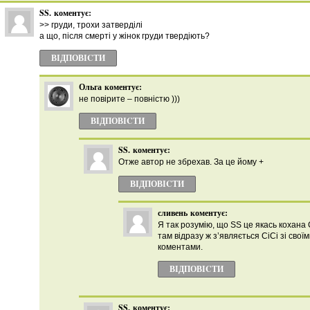
SS.
коментує:
>> груди, трохи затверділі
а що, після смерті у жінок груди твердіють?
ВІДПОВІCТИ
Ольга
коментує:
не повірите – повністю )))
ВІДПОВІCТИ
SS.
коментує:
Отже автор не збрехав. За це йому +
ВІДПОВІCТИ
сливень
коментує:
Я так розумію, що SS це якась кохана 
там відразу ж з’являється СіСі зі сво
коментами.
ВІДПОВІCТИ
SS.
коментує: