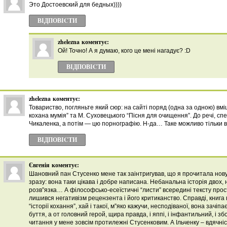
Это Достоевский для бедных))))
ВІДПОВІCТИ
zhelezna
коментує:
Ой! Точно! А я думаю, кого це мені нагадує? :D
ВІДПОВІCТИ
zhelezna
коментує:
Товариство, погляньте який сюр: на сайті поряд (одна за одною) вмі
кохана мумія” та М. Суховецького “Пісня для очищення”. До речі, с
Чикаленка, а потім — цю порнографію. Н-да… Таке можливо тільки в
ВІДПОВІCТИ
Євгенія
коментує:
Шановний пан Стусенко мене так заінтригував, що я прочитала нову
зразу: вона таки цікава і добре написана. Небанальна історія двох, 
розв”язка… А філософсько-есеїстичні “листи” всередині тексту прос
лишився негативізм рецензента і його критиканство. Справді, книга
“історії кохання”, хай і такої, м”яко кажучи, несподіваної, вона зачі
буття, а от головний герой, щира правда, і яппі, і інфантильний, і з
читання у мене зовсім протилежні Стусенковим. А Ільченку – вдячні