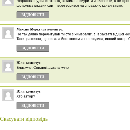
Нефахова нудна статейка, викликана збурити й образити, а не щось
що колись цікавий сайт перетворився на справжню каналізацію.
ВІДПОВІCТИ
Максим Меркулов
коментує:
Не так давно перечитував “Місто з химерами”. Я в захваті від цієї кн
Таке враження, що писала його зовсім инша людина, инший автор. С
ВІДПОВІCТИ
Юля
коментує:
Блискуче. Справді, дуже влучно
ВІДПОВІCТИ
Юля
коментує:
Хто автор?
ВІДПОВІCТИ
Скасувати відповідь