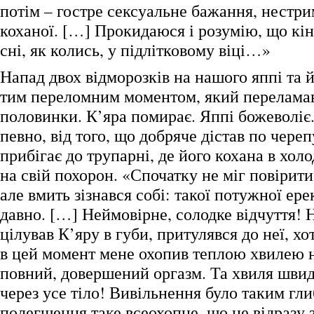
потім – гостре сексуальне бажання, нестри
коханої. […] Прокидаюся і розумію, що кін
сні, як колись, у підлітковому віці…»
Напад двох відморозків на нашого яппі та й
тим переломним моментом, який переламав 
половинки. К’яра помирає. Яппі божеволіє. 
певно, від того, що добряче дістав по череп
прибігає до трупарні, де його кохана в хол
на свій похорон. «Спочатку не міг повірити 
але вмить зізнався собі: такої потужної ере
давно. […] Неймовірне, солодке відчуття! 
цілував К’яру в губи, притулявся до неї, х
в цей момент мене охопив теплою хвилею 
повний, довершений оргазм. Та хвиля шви
через усе тіло! Вивільнення було таким гл
полегшення таке всеохопне, що не відразу 