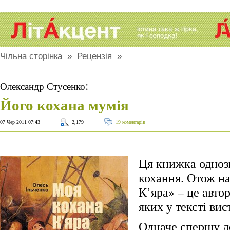
Чільна сторінка
»
Рецензія
»
:
Олександр Стусенко
Його кохана мумія
07 Чер 2011 07:43
2,179
19 коментарів
Ця книжка одноз
кохання. Отож н
К’яра» – це авто
яких у тексті вис
Одначе спершу д