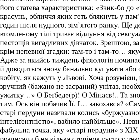
його статева характеристика: «Звик-бо до
красунь, обличчя яких геть блякнуть у пам’я
годин після нудного, зім’ятого ранку. Ще д
втомленому тілі триває відлуння від сексуа
пестощів вигадливих дівчаток. Зрештою, за
крім непевної згадки: там-то і там-то… яку
Адже за якийсь тиждень фізіологія починає
й доводиться знову банально купувати або 
кобіту, як кажуть у Львові. Хоча розумієш,
зручний (бажано не засраний) унітаз, необ
ужитку…» О Беґбеде(р)! О Мінаєв!.. Та зн
тим. Ось він побачив Її. І… закохався? «Сам
старі пердуни називали колись «буржуазн
інтеліґентністю», вабило найбільше». Певно,
фабульна точка, яку «старі пердуни» з ХІХ 
розписали б на кілька сторінок густого тек