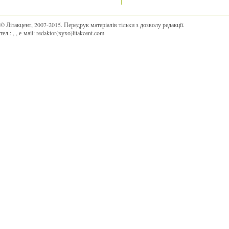
© Літакцент, 2007-2015
.
Передрук матеріалів тільки з дозволу редакції.
тел.:
,
, е-маіl:
redaktor(вухо)litakcent.com