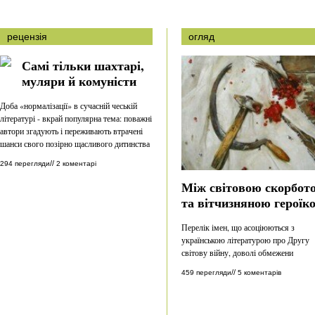
рецензія
огляд
Самі тільки шахтарі,
муляри й комуністи
Доба «нормалізації» в сучасній чеській
літературі - вкрай популярна тема: поважні
автори згадують і переживають втрачені
шанси свого позірно щасливого дитинства
//
294 перегляди
2 коментарі
Між світовою скорбот
та вітчизняною героїк
Перелік імен, що асоціюються з
українською літературою про Другу
світову війну, доволі обмежени
//
459 перегляди
5 коментарів