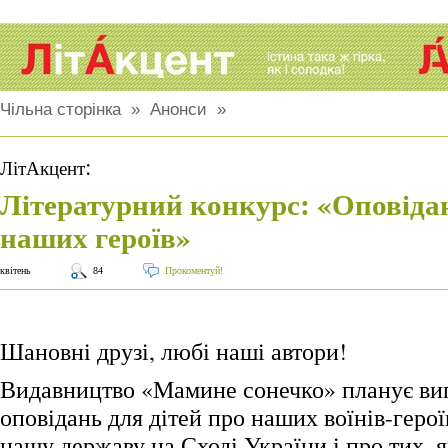
Чільна сторінка
»
Анонси
»
:
ЛітАкцент
Літературний конкурс: «Оповіда
наших героїв»
квітень
84
Прокоментуй!
Шановні друзі, любі наші автори!
Видавництво «Мамине сонечко» планує вип
оповідань для дітей про наших воїнів-герої
нашу державу на Сході України і про тих, 