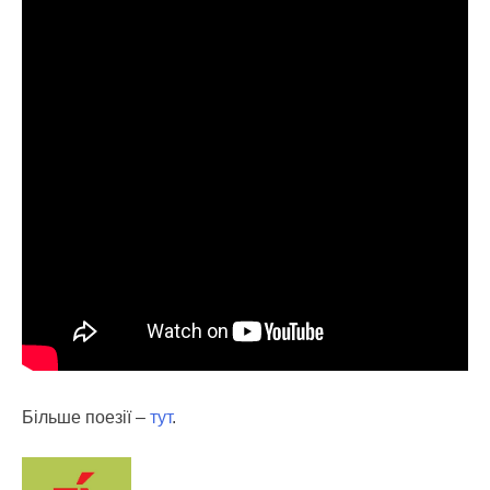
Більше поезії –
тут
.