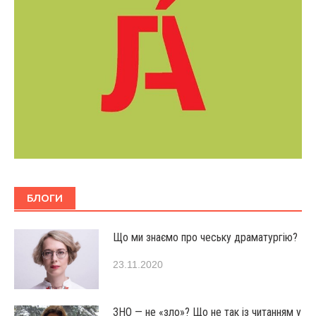
БЛОГИ
Що ми знаємо про чеську драматургію?
23.11.2020
ЗНО — не «зло»? Що не так із читанням у