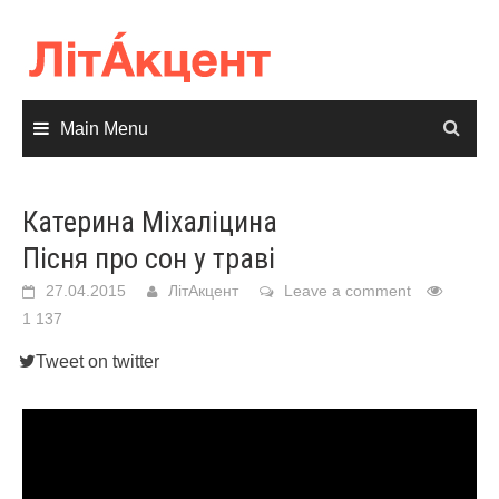
Skip
to
content
Main Menu
Катерина Міхаліцина
Пісня про сон у траві
27.04.2015
ЛітАкцент
Leave a comment
1 137
Tweet on twitter