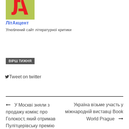
ЛітАкцент
Улюблений сайт літературної критики
ВІРШ ТИЖНЯ
Tweet on twitter
Україна візьме участь у
У Москві зняли з
Post
міжнародній виставці Book
продажу комікс про
navigation
Голокост, який отримав
World Prague
Пулітцерівську премію