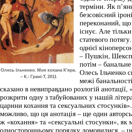
терміни. Як п’яни
безсовісний іроні
переконаний, що
існує. Але тільк
статевого потягу
однієї кіноперсо
– Пушкін, Шекспі
потім – банальн
Олесь Ільченко. Моя кохана К'яра.
Олесь Ільченко с
– К.: Грані-Т, 2011
межі банальності
сказано в невиправдано розлогій анотації,
розкрити одну з табуйованих у нашій літера
царини кохання та сексуальних стосунків»
можливо, що ця анотація – ще один авторсь
ж «кохання» та «сексуальні стосунки», як 
односторонньому порядку домовилися, – ц