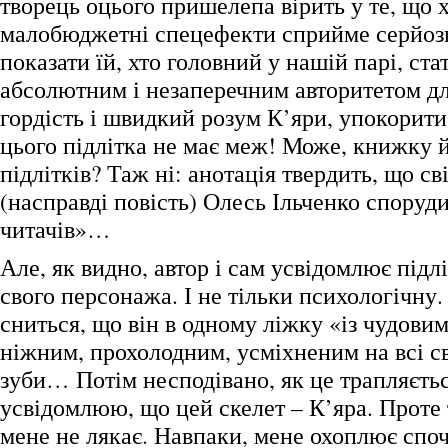
творець оцього пришелепа вірить у те, що х
малобюджетні спецефекти сприйме серйоз
показати їй, хто головний у нашій парі, ста
абсолютним і незаперечним авторитетом для
гордість і швидкий розум К’яри, упокори
цього підлітка не має меж! Може, книжку 
підлітків? Таж ні: анотація твердить, що св
(насправді повість) Олесь Ільченко споруд
читачів»…
Але, як видно, автор і сам усвідомлює підлі
свого персонажа. І не тільки психологічну
сниться, що він в одному ліжку «із чудови
ніжним, прохолодним, усміхненим на всі св
зуби… Потім несподівано, як це трапляєтьс
усвідомлюю, що цей скелет – К’яра. Проте 
мене не лякає. Навпаки, мене охоплює споч