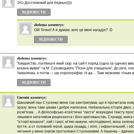
Это Достоевский для бедных))))
ВІДПОВІCТИ
zhelezna
коментує:
Ой! Точно! А я думаю, кого це мені нагадує? :D
ВІДПОВІCТИ
zhelezna
коментує:
Товариство, погляньте який сюр: на сайті поряд (одна за одною) вмі
кохана мумія” та М. Суховецького “Пісня для очищення”. До речі, с
Чикаленка, а потім — цю порнографію. Н-да… Таке можливо тільки в
ВІДПОВІCТИ
Євгенія
коментує:
Шановний пан Стусенко мене так заінтригував, що я прочитала нову
зразу: вона таки цікава і добре написана. Небанальна історія двох, 
розв”язка… А філософсько-есеїстичні “листи” всередині тексту прос
лишився негативізм рецензента і його критиканство. Справді, книга
“історії кохання”, хай і такої, м”яко кажучи, несподіваної, вона зачі
буття, а от головний герой, щира правда, і яппі, і інфантильний, і з
читання у мене зовсім протилежні Стусенковим. А Ільченку – вдячні