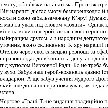
тексту, обов’язки патанатома. Проте вкотре
Він нарешті дістає змогу безперешкодно й 
кохати свою забальзамовану К’яру! Думаю,
я мав на увазі під словом «кохати». Однак і
кінець, коли голгерой застає свою героїню…
найкращим другом, а з народним депутатом
уточнив, якого скликання). К’яру нарешті 
Отелло через свої самецькі ревнощі за сф
справою сідає до в’язниці, а депутат і далі
під куполом Верховної Ради. Бо не треба б
у вухо. Забув наш герой-коханець давню іст
владарюй. А ще забув учення мудрого Діог
який іще до нашої ери показував, як недале
члена.
Чергове «Грані-Т»не видання традиційно 
перлами на зразок: «чого гріха таїти», «у м