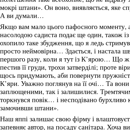
мокрі штани». Он воно, виявляється, яке с
А ви думали…
Якщо вам мало цього пафосного моменту, а
насолодою садиста подає ще один, також із
охопило таке збудження, що я ледь стримув
просто неймовірна… Здається, і настала ш
першого разу, коли я тут із К’ярою… Що 
пестив її груди, трохи затверділі; проте вір
щось придумають, аби повернути пружність
К’яри. Уважно поглянув на її очі… Та вони
заплющеними, так і залишилися. Тремтячи
торкнувся повік… і несподівано бурхливо к
замочивши штани».
Наш яппі залишає свою фірму і влаштовуєть
запевняє автор, на посаду санітара. Хоча ви