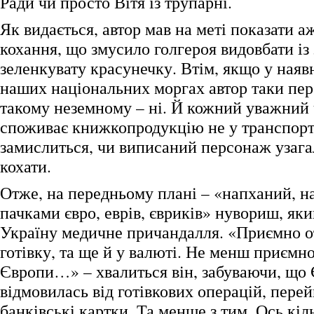
Ради чи просто Вітя із трупарні.
Як видається, автор мав на меті показати а
кохання, що змусило голгероя видовбати із
зеленкувату красунечку. Втім, якщо у наявн
наших національних моргах автор таки пер
такому неземному – ні. Й кожний уважний 
споживає книжкопродукцію не у транспорті,
замислиться, чи виписаний персонаж узага
кохати.
Отже, на передньому плані – «напханий, 
пачками євро, еврів, євриків» нувориш, яки
Україну медичне причандалля. «Приємно 
готівку, та ще й у валюті. Не менш приємно
Європи…» – хвалиться він, забуваючи, що 
відмовилась від готівкових операцій, пер
банківські картки. Та менше з тим. Ось кі