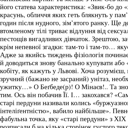
його статева характеристика: «Звик-бо до
красунь, обличчя яких геть блякнуть у пам’я
годин після нудного, зім’ятого ранку. Ще д
втомленому тілі триває відлуння від сексуа
пестощів вигадливих дівчаток. Зрештою, за
крім непевної згадки: там-то і там-то… яку
Адже за якийсь тиждень фізіологія починає
й доводиться знову банально купувати або 
кобіту, як кажуть у Львові. Хоча розумієш,
зручний (бажано не засраний) унітаз, необ
ужитку…» О Беґбеде(р)! О Мінаєв!.. Та зн
тим. Ось він побачив Її. І… закохався? «Сам
старі пердуни називали колись «буржуазн
інтеліґентністю», вабило найбільше». Певно,
фабульна точка, яку «старі пердуни» з ХІХ 
розписали б на кілька сторінок густого тек