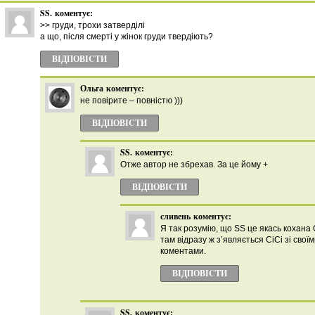
SS.
коментує:
>> груди, трохи затверділі
а що, після смерті у жінок груди твердіють?
ВІДПОВІCТИ
Ольга
коментує:
не повірите – повністю )))
ВІДПОВІCТИ
SS.
коментує:
Отже автор не збрехав. За це йому +
ВІДПОВІCТИ
сливень
коментує:
Я так розумію, що SS це якась кохана 
там відразу ж з’являється СіСі зі сво
коментами.
ВІДПОВІCТИ
SS.
коментує: