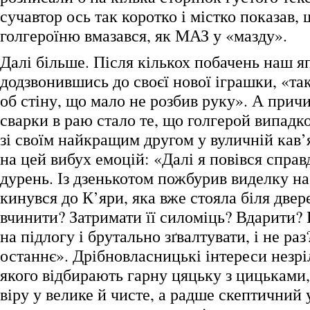
сучавтор ось так коротко і містко показав, 
голгероїню вмазався, як МАЗ у «мазду».
Далі більше. Після кількох побачень наш яп
додзвонившись до своєї нової іграшки, «та
об стіну, що мало не розбив руку». А при
сварки в раю стало те, що голгерой випадк
зі своїм найкращим другом у вуличній кав’
на цей вибух емоцій: «Далі я повівся справ
дурень. Із дзенькотом пожбурив виделку на
кинувся до К’яри, яка вже стояла біля двер
вчинити? Затримати її силоміць? Вдарити?
на підлогу і брутально зґвалтувати, і не ра
останнє». Дрібновласницькі інтереси незрі
якого відбирають гарну цяцьку з цицьками
віру у велике й чисте, а радше скептичний 