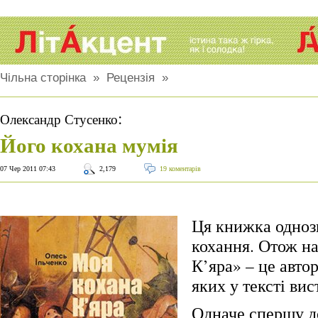
Чільна сторінка
»
Рецензія
»
:
Олександр Стусенко
Його кохана мумія
07 Чер 2011 07:43
2,179
19 коментарів
Ця книжка одноз
кохання. Отож н
К’яра» – це авто
яких у тексті вис
Одначе спершу д