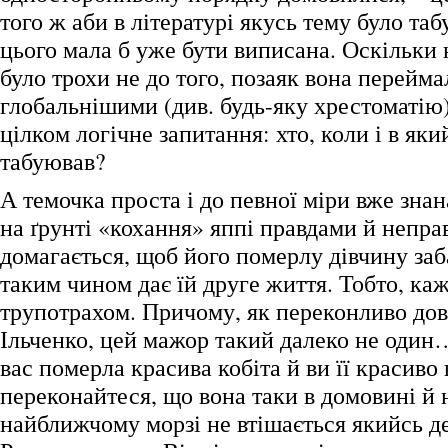
того ж аби в літературі якусь тему було таб
цього мала б уже бути виписана. Оскільки 
було трохи не до того, позаяк вона перейм
глобальнішими (див. будь-яку хрестоматію)
цілком логічне запитання: хто, коли і в як
табуював?
А темочка проста і до певної міри вже зна
на ґрунті «кохання» яппі правдами й непр
домагається, щоб його померлу дівчину заб
таким чином дає їй друге життя. Тобто, каж
трупотрахом. Причому, як переконливо до
Ільченко, цей мажор такий далеко не оди
вас померла красива кобіта й ви її красиво
переконайтеся, що вона таки в домовині й 
найближчому морзі не втішається якийсь де