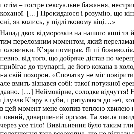
потім – гостре сексуальне бажання, нестри
коханої. […] Прокидаюся і розумію, що кін
сні, як колись, у підлітковому віці…»
Напад двох відморозків на нашого яппі та й
тим переломним моментом, який переламав 
половинки. К’яра помирає. Яппі божеволіє. 
певно, від того, що добряче дістав по череп
прибігає до трупарні, де його кохана в хол
на свій похорон. «Спочатку не міг повірити 
але вмить зізнався собі: такої потужної ере
давно. […] Неймовірне, солодке відчуття! 
цілував К’яру в губи, притулявся до неї, х
в цей момент мене охопив теплою хвилею 
повний, довершений оргазм. Та хвиля шви
через усе тіло! Вивільнення було таким гл
полегшення таке всеохопне, що не відразу 