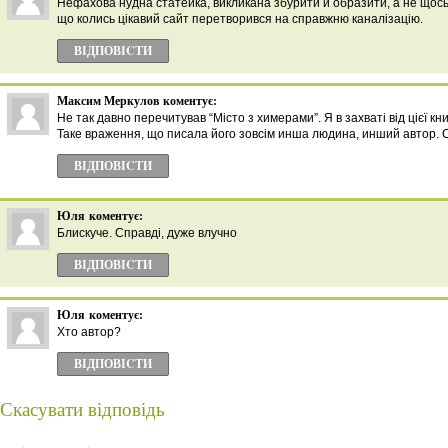
Нефахова нудна статейка, викликана збурити й образити, а не щось
що колись цікавий сайт перетворився на справжню каналізацію.
ВІДПОВІCТИ
Максим Меркулов
коментує:
Не так давно перечитував “Місто з химерами”. Я в захваті від цієї кн
Таке враження, що писала його зовсім инша людина, инший автор. С
ВІДПОВІCТИ
Юля
коментує:
Блискуче. Справді, дуже влучно
ВІДПОВІCТИ
Юля
коментує:
Хто автор?
ВІДПОВІCТИ
Скасувати відповідь