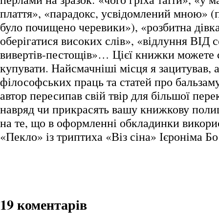
плаття», «парадокс, усвідомлений мною» (
було почищено черевики»), «розбитна дівк
оберігатися високих слів», «відлуння ВІД 
вивертів-пестощів»… Цієї книжки можете 
купувати. Найсмачніші місця я зацитував, а
філософських праць та статей про бальзаму
автор пересипав свій твір для більшої пере
навряд чи прикрасять вашу книжкову поли
на те, що в оформленні обкладинки викор
«Пекло» із триптиха «Віз сіна» Ієроніма Бо
19 коментарів