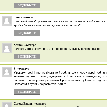
ВІДПОВІCТИ
brow
коментує:
Шановний пан Стусенко поставив на місце письмака, який написав п
зробив би те ж саме. Чи вас цікавить некрофілія?
ВІДПОВІCТИ
Xronos
коментує:
Бачив я його кохану, вона явно не проводить свій сач на літакценті
ВІДПОВІCТИ
®
коментує:
У всьому творі Ільченко тільки те й робить, що кінчає у морзі побіля т
звичайному житті, певно, здивувались. Колись він розповідав, що йо
пов’язані з померлими родичами. Ерекція виникає у Ільченка від смо
Некрофілія зупинила розвиток Грані-т.
ВІДПОВІCТИ
Судова Вишня
коментує: