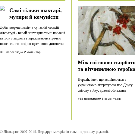
Самі тільки шахтарі,
муляри й комуністи
Доба «нормалізації» в сучасній чеській
літературі - вкрай популярна тема: поважні
автори згадують і переживають втрачені
шанси свого позірно щасливого дитинства
//
300 перегляди
2 коментарі
Між світовою скорбот
та вітчизняною героїк
Перелік імен, що асоціюються з
українською літературою про Другу
світову війну, доволі обмежени
//
468 перегляди
5 коментарів
© Літакцент, 2007-2015
.
Передрук матеріалів тільки з дозволу редакції.