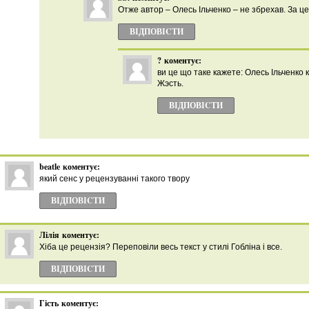
Отже автор – Олесь Ільченко – не збрехав. За це
ВІДПОВІCТИ
?
коментує:
ви це що таке кажете: Олесь Ільченко
Жэсть.
ВІДПОВІCТИ
beatle
коментує:
який сенс у рецензуванні такого твору
ВІДПОВІCТИ
Лілія
коментує:
Хіба це рецензія? Переповіли весь текст у стилі Гобліна і все.
ВІДПОВІCТИ
Гість
коментує: