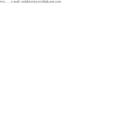
тел.:
,
, е-маіl:
redaktor(вухо)litakcent.com