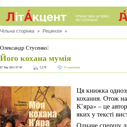
Чільна сторінка
»
Рецензія
»
:
Олександр Стусенко
Його кохана мумія
07 Чер 2011 07:43
2,179
19 коментарів
Ця книжка одноз
кохання. Отож н
К’яра» – це авто
яких у тексті вис
Одначе спершу д