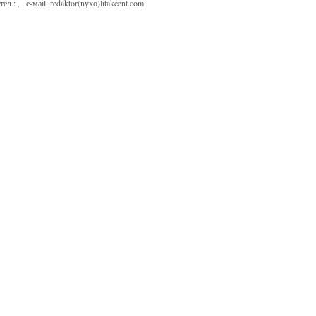
тел.:
,
, е-маіl:
redaktor(вухо)litakcent.com