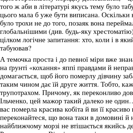
того ж аби в літературі якусь тему було таб
цього мала б уже бути виписана. Оскільки 
було трохи не до того, позаяк вона перейм
глобальнішими (див. будь-яку хрестоматію)
цілком логічне запитання: хто, коли і в як
табуював?
А темочка проста і до певної міри вже зна
на ґрунті «кохання» яппі правдами й непр
домагається, щоб його померлу дівчину заб
таким чином дає їй друге життя. Тобто, каж
трупотрахом. Причому, як переконливо до
Ільченко, цей мажор такий далеко не оди
вас померла красива кобіта й ви її красиво
переконайтеся, що вона таки в домовині й 
найближчому морзі не втішається якийсь де