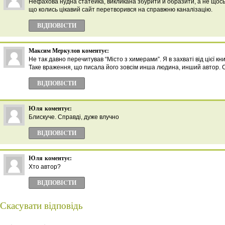
Нефахова нудна статейка, викликана збурити й образити, а не щось
що колись цікавий сайт перетворився на справжню каналізацію.
ВІДПОВІCТИ
Максим Меркулов
коментує:
Не так давно перечитував “Місто з химерами”. Я в захваті від цієї кн
Таке враження, що писала його зовсім инша людина, инший автор. С
ВІДПОВІCТИ
Юля
коментує:
Блискуче. Справді, дуже влучно
ВІДПОВІCТИ
Юля
коментує:
Хто автор?
ВІДПОВІCТИ
Скасувати відповідь