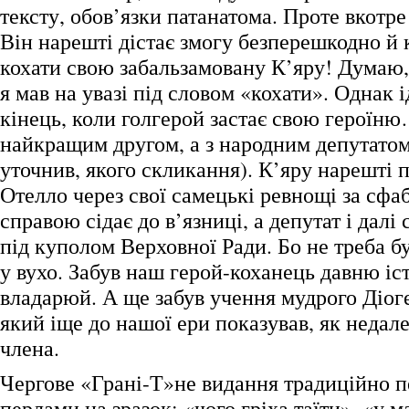
тексту, обов’язки патанатома. Проте вкотре
Він нарешті дістає змогу безперешкодно й 
кохати свою забальзамовану К’яру! Думаю,
я мав на увазі під словом «кохати». Однак і
кінець, коли голгерой застає свою героїню…
найкращим другом, а з народним депутатом
уточнив, якого скликання). К’яру нарешті 
Отелло через свої самецькі ревнощі за сф
справою сідає до в’язниці, а депутат і далі
під куполом Верховної Ради. Бо не треба б
у вухо. Забув наш герой-коханець давню іст
владарюй. А ще забув учення мудрого Діог
який іще до нашої ери показував, як недале
члена.
Чергове «Грані-Т»не видання традиційно 
перлами на зразок: «чого гріха таїти», «у м