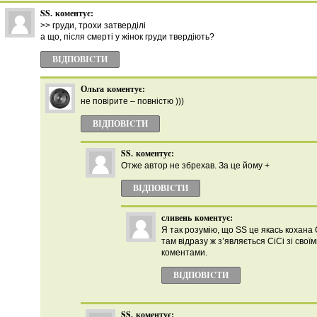
SS.
коментує:
>> груди, трохи затверділі
а що, після смерті у жінок груди твердіють?
ВІДПОВІCТИ
Ольга
коментує:
не повірите – повністю )))
ВІДПОВІCТИ
SS.
коментує:
Отже автор не збрехав. За це йому +
ВІДПОВІCТИ
сливень
коментує:
Я так розумію, що SS це якась кохана 
там відразу ж з’являється СіСі зі сво
коментами.
ВІДПОВІCТИ
SS.
коментує: