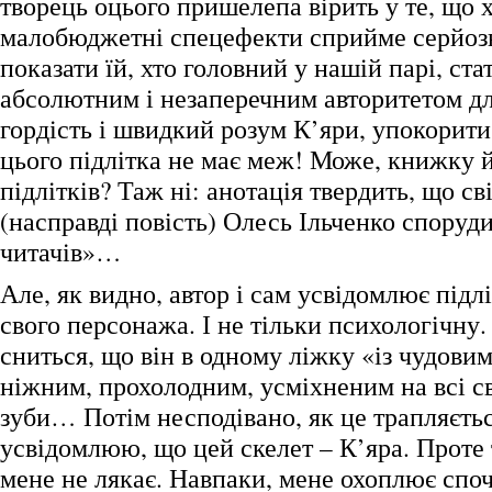
творець оцього пришелепа вірить у те, що х
малобюджетні спецефекти сприйме серйоз
показати їй, хто головний у нашій парі, ста
абсолютним і незаперечним авторитетом для
гордість і швидкий розум К’яри, упокори
цього підлітка не має меж! Може, книжку 
підлітків? Таж ні: анотація твердить, що св
(насправді повість) Олесь Ільченко споруд
читачів»…
Але, як видно, автор і сам усвідомлює підлі
свого персонажа. І не тільки психологічну
сниться, що він в одному ліжку «із чудови
ніжним, прохолодним, усміхненим на всі св
зуби… Потім несподівано, як це трапляєтьс
усвідомлюю, що цей скелет – К’яра. Проте 
мене не лякає. Навпаки, мене охоплює споч