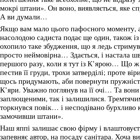
мокрі штани». Он воно, виявляється, яке с
А ви думали…
Якщо вам мало цього пафосного моменту, а
насолодою садиста подає ще один, також із
охопило таке збудження, що я ледь стримув
просто неймовірна… Здається, і настала ш
першого разу, коли я тут із К’ярою… Що 
пестив її груди, трохи затверділі; проте вір
щось придумають, аби повернути пружність
К’яри. Уважно поглянув на її очі… Та вони
заплющеними, так і залишилися. Тремтячи
торкнувся повік… і несподівано бурхливо к
замочивши штани».
Наш яппі залишає свою фірму і влаштовуєть
запевняє автор, на посаду санітара. Хоча ви