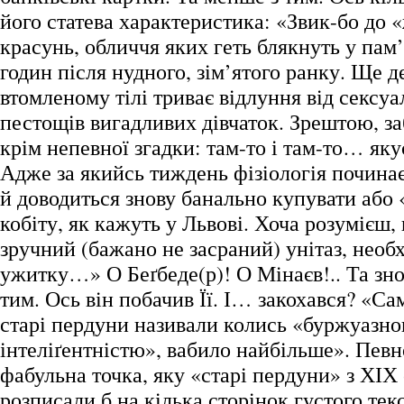
його статева характеристика: «Звик-бо до
красунь, обличчя яких геть блякнуть у пам’я
годин після нудного, зім’ятого ранку. Ще д
втомленому тілі триває відлуння від сексуа
пестощів вигадливих дівчаток. Зрештою, за
крім непевної згадки: там-то і там-то… яку
Адже за якийсь тиждень фізіологія починає
й доводиться знову банально купувати або 
кобіту, як кажуть у Львові. Хоча розумієш,
зручний (бажано не засраний) унітаз, необ
ужитку…» О Беґбеде(р)! О Мінаєв!.. Та зн
тим. Ось він побачив Її. І… закохався? «Сам
старі пердуни називали колись «буржуазн
інтеліґентністю», вабило найбільше». Певно,
фабульна точка, яку «старі пердуни» з ХІХ 
розписали б на кілька сторінок густого тек