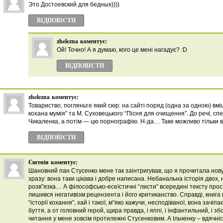
Это Достоевский для бедных))))
ВІДПОВІCТИ
zhelezna
коментує:
Ой! Точно! А я думаю, кого це мені нагадує? :D
ВІДПОВІCТИ
zhelezna
коментує:
Товариство, погляньте який сюр: на сайті поряд (одна за одною) вмі
кохана мумія” та М. Суховецького “Пісня для очищення”. До речі, с
Чикаленка, а потім — цю порнографію. Н-да… Таке можливо тільки в
ВІДПОВІCТИ
Євгенія
коментує:
Шановний пан Стусенко мене так заінтригував, що я прочитала нову
зразу: вона таки цікава і добре написана. Небанальна історія двох, 
розв”язка… А філософсько-есеїстичні “листи” всередині тексту прос
лишився негативізм рецензента і його критиканство. Справді, книга
“історії кохання”, хай і такої, м”яко кажучи, несподіваної, вона зачі
буття, а от головний герой, щира правда, і яппі, і інфантильний, і з
читання у мене зовсім протилежні Стусенковим. А Ільченку – вдячні