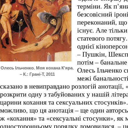
терміни. Як п’яни
безсовісний іроні
переконаний, що
існує. Але тільк
статевого потягу
однієї кіноперсо
– Пушкін, Шекспі
потім – банальн
Олесь Ільченко. Моя кохана К'яра.
Олесь Ільченко с
– К.: Грані-Т, 2011
межі банальності
сказано в невиправдано розлогій анотації,
розкрити одну з табуйованих у нашій літера
царини кохання та сексуальних стосунків»
можливо, що ця анотація – ще один авторсь
ж «кохання» та «сексуальні стосунки», як 
односторонньому порядку домовилися, – ц