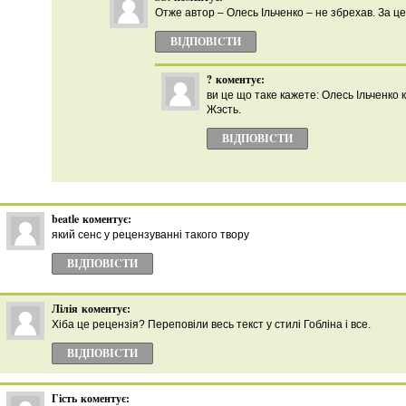
Отже автор – Олесь Ільченко – не збрехав. За це
ВІДПОВІCТИ
?
коментує:
ви це що таке кажете: Олесь Ільченко
Жэсть.
ВІДПОВІCТИ
beatle
коментує:
який сенс у рецензуванні такого твору
ВІДПОВІCТИ
Лілія
коментує:
Хіба це рецензія? Переповіли весь текст у стилі Гобліна і все.
ВІДПОВІCТИ
Гість
коментує: