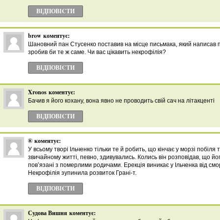
ВІДПОВІCТИ
brow
коментує:
Шановний пан Стусенко поставив на місце письмака, який написав п
зробив би те ж саме. Чи вас цікавить некрофілія?
ВІДПОВІCТИ
Xronos
коментує:
Бачив я його кохану, вона явно не проводить свій сач на літакценті
ВІДПОВІCТИ
®
коментує:
У всьому творі Ільченко тільки те й робить, що кінчає у морзі побіля т
звичайному житті, певно, здивувались. Колись він розповідав, що йо
пов’язані з померлими родичами. Ерекція виникає у Ільченка від смо
Некрофілія зупинила розвиток Грані-т.
ВІДПОВІCТИ
Судова Вишня
коментує: