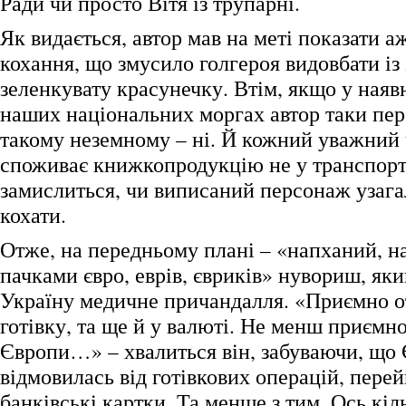
Ради чи просто Вітя із трупарні.
Як видається, автор мав на меті показати а
кохання, що змусило голгероя видовбати із
зеленкувату красунечку. Втім, якщо у наявн
наших національних моргах автор таки пер
такому неземному – ні. Й кожний уважний 
споживає книжкопродукцію не у транспорті,
замислиться, чи виписаний персонаж узага
кохати.
Отже, на передньому плані – «напханий, 
пачками євро, еврів, євриків» нувориш, яки
Україну медичне причандалля. «Приємно 
готівку, та ще й у валюті. Не менш приємно
Європи…» – хвалиться він, забуваючи, що 
відмовилась від готівкових операцій, пер
банківські картки. Та менше з тим. Ось кі