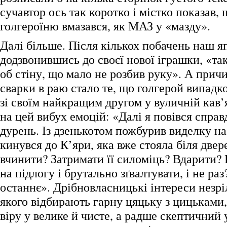
сучавтор ось так коротко і містко показав, 
голгероїню вмазався, як МАЗ у «мазду».
Далі більше. Після кількох побачень наш яп
додзвонившись до своєї нової іграшки, «та
об стіну, що мало не розбив руку». А при
сварки в раю стало те, що голгерой випадк
зі своїм найкращим другом у вуличній кав’
на цей вибух емоцій: «Далі я повівся справ
дурень. Із дзенькотом пожбурив виделку на
кинувся до К’яри, яка вже стояла біля двер
вчинити? Затримати її силоміць? Вдарити?
на підлогу і брутально зґвалтувати, і не ра
останнє». Дрібновласницькі інтереси незрі
якого відбирають гарну цяцьку з цицьками
віру у велике й чисте, а радше скептичний 