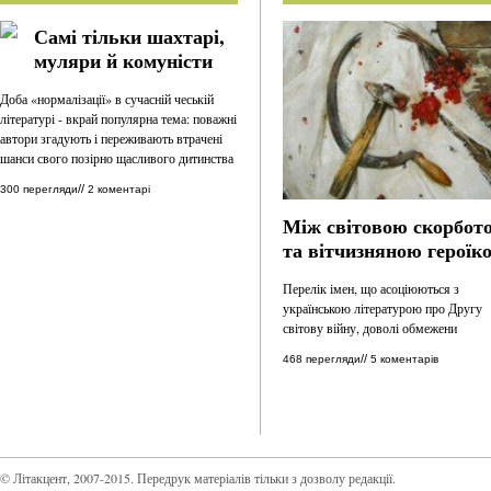
Самі тільки шахтарі,
муляри й комуністи
Доба «нормалізації» в сучасній чеській
літературі - вкрай популярна тема: поважні
автори згадують і переживають втрачені
шанси свого позірно щасливого дитинства
//
300 перегляди
2 коментарі
Між світовою скорбот
та вітчизняною героїк
Перелік імен, що асоціюються з
українською літературою про Другу
світову війну, доволі обмежени
//
468 перегляди
5 коментарів
© Літакцент, 2007-2015
.
Передрук матеріалів тільки з дозволу редакції.