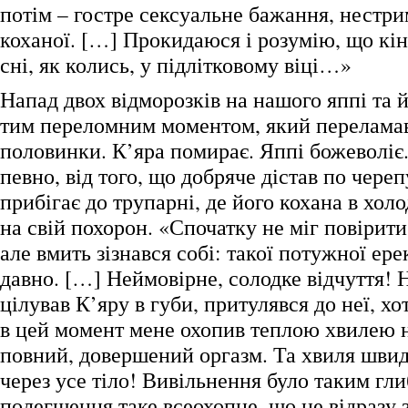
потім – гостре сексуальне бажання, нестри
коханої. […] Прокидаюся і розумію, що кін
сні, як колись, у підлітковому віці…»
Напад двох відморозків на нашого яппі та й
тим переломним моментом, який переламав 
половинки. К’яра помирає. Яппі божеволіє. 
певно, від того, що добряче дістав по череп
прибігає до трупарні, де його кохана в хол
на свій похорон. «Спочатку не міг повірити 
але вмить зізнався собі: такої потужної ере
давно. […] Неймовірне, солодке відчуття! 
цілував К’яру в губи, притулявся до неї, х
в цей момент мене охопив теплою хвилею 
повний, довершений оргазм. Та хвиля шви
через усе тіло! Вивільнення було таким гл
полегшення таке всеохопне, що не відразу 