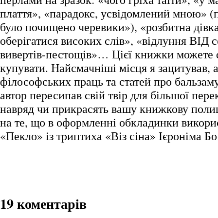
плаття», «парадокс, усвідомлений мною» (
було почищено черевики»), «розбитна дівк
оберігатися високих слів», «відлуння ВІД 
вивертів-пестощів»… Цієї книжки можете 
купувати. Найсмачніші місця я зацитував, а
філософських праць та статей про бальзаму
автор пересипав свій твір для більшої пере
навряд чи прикрасять вашу книжкову поли
на те, що в оформленні обкладинки викор
«Пекло» із триптиха «Віз сіна» Ієроніма Бо
19 коментарів