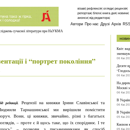
|
|
|
|
візаві
рефлексія
огляди
рецензія
|
|
|
|
репортаж
блоги
книга дня
новини
|
|
анонси
від редактора
Автори
Про нас
Друзі
Архів
RS
осліджень сучасної літератури при НаУКМА
нови
Квіт: вид
зменшув
нтації і “портрет покоління”
06 Кві 20
Десяте в
“Глодось
і
06 Кві 20
На дирек
Москві з
06 Кві 20
В Україн
Рецензії на книжки Ірини Славінської та
ід редакції.
06 Кві 20
Людмили Тарнашинської ми вирішили помістити
В Україн
поруч.
Вони, ці книжки, звичайно, різні з багатьох
05 Кві 20
поглядів, – проте є й щось таке, що їх споріднює. І те
Києвом 
“щось” – розмови з письменниками як спосіб
05 Кві 20