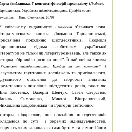
(
арта Замбжицька. У контексті філософії персоналізму
Людмила
арнашинська, Українське шістдесятництво. Профілі на тлі
окоління. — Київ: Смолоскип, 2010)
У київському видавництві
з’явилася нова,
Смолоскип
літературознавча книжка Людмили Тарнашинської,
присвячена поколінню шістдесятників. Людмила
Тарнашинська відома любителям української
літератури не тільки як літературознавець, але також як
авторка збірників прози та поезії. Її найновіша книжка
“
є
Українське шістдесятництво. Профілі на тлі покоління”
результатом ґрунтовних досліджень та оригінального,
вдумливого ставлення до творчості видатних
представників покоління шістдесятих років, таких як:
Ліна Костенко, Валерій Шевчук, Євген Сверстюк,
Василь Симоненко, Микола Вінграновський,
Михайлина Коцюбинська чи Григорій Тютюнник.
Авторка підкреслює, що покоління шістдесятників
складалося по суті з окремих індивідуальностей,
творчість яких залишалася самобутнім та самостійним