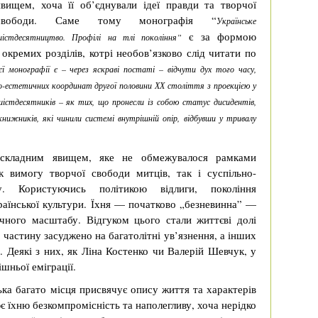
явищем, хоча її об’єднували ідеї правди та творчої
свободи. Саме тому монографія “
Українське
є за формою
шістдесятництво. Профілі на тлі покоління”
окремих розділів, котрі необов’язково слід читати по
ї монографії є – через яскраві постаті – відчути дух того часу,
-естетичних координат другої половини ХХ століття з проекцією у
 шістдесятників – як тих, що пронесли із собою статус дисидентів,
книжників, які чинили системі внутрішній опір, відбувши у тривалу
 складним явищем, яке не обмежувалося рамками
к вимогу творчої свободи митців, так і суспільно-
му. Користуючись політикою відлиги, покоління
раїнської культури. Їхня — початково „безневинна” —
ичного масштабу. Відгуком цього стали життєві долі
 частину засуджено на багатолітні ув’язнення, а інших
. Деякі з них, як Ліна Костенко чи Валерій Шевчук, у
шньої еміграції.
а багато місця присвячує опису життя та характерів
є їхню безкомпромісність та наполегливу, хоча нерідко