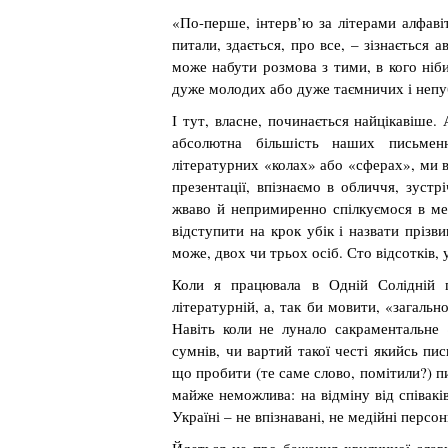
«По-перше, інтерв’ю за літерами алфаві
питали, здається, про все, – зізнається 
може набути розмова з тими, в кого ніб
дуже молодих або дуже таємничих і непу
І тут, власне, починається найцікавіше.
абсолютна більшість наших письмен
літературних «колах» або «сферах», ми 
презентації, впізнаємо в обличчя, зуст
жваво й непримиренно спілкуємося в ме
відступити на крок убік і назвати прізви
може, двох чи трьох осіб. Сто відсотків, 
Коли я працювала в Одній Солідній г
літературній, а, так би мовити, «загаль
Навіть коли не лунало сакраментальне 
сумнів, чи вартий такої честі якийсь пи
що пробити (те саме слово, помітили?) п
майже неможлива: на відміну від співакі
Україні – не впізнавані, не медійні персон