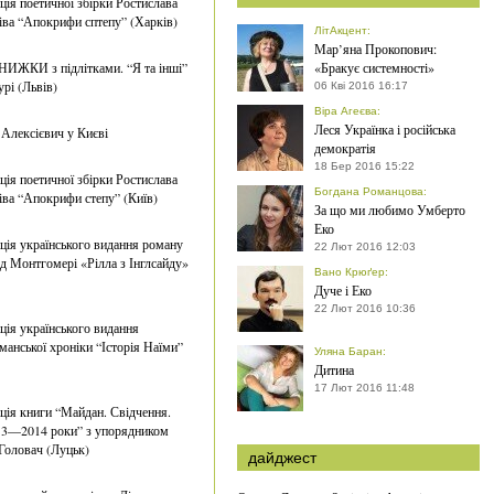
ція поетичної збірки Ростислава
ва “Апокрифи сптепу” (Харків)
ЛітАкцент
:
Мар’яна Прокопович:
ИЖКИ з підлітками. “Я та інші”
«Бракує системності»
урі (Львів)
06 Кві 2016 16:17
Віра Агеєва
:
Леся Українка і російська
 Алексієвич у Києві
демократія
18 Бер 2016 15:22
ція поетичної збірки Ростислава
Богдана Романцова
:
ва “Апокрифи степу” (Київ)
За що ми любимо Умберто
Еко
ція українського видання роману
22 Лют 2016 12:03
 Монтгомері «Рілла з Інглсайду»
Вано Крюґер
:
Дуче і Еко
22 Лют 2016 10:36
ція українського видання
манської хроніки “Історія Наїми”
Уляна Баран
:
Дитина
17 Лют 2016 11:48
ція книги “Майдан. Свідчення.
13—2014 роки” з упорядником
Головач (Луцьк)
дайджест