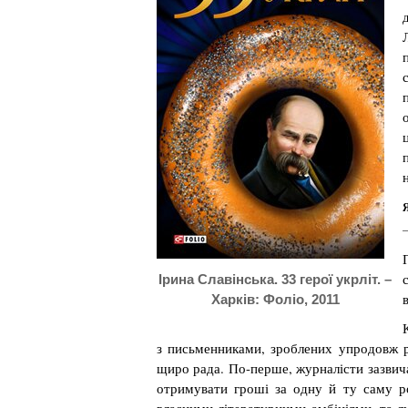
Я
–
Ірина Славінська. 33 герої укрліт. –
Харків: Фоліо, 2011
з письменниками, зроблених упродовж ро
щиро рада. По-перше, журналісти зазвич
отримувати гроші за одну й ту саму ро