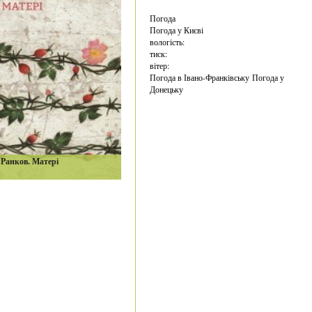
Погода
Погода у
Києві
вологість:
тиск:
вітер:
Погода в Івано-Франківську
Погода у
Донецьку
Ранков. Матері