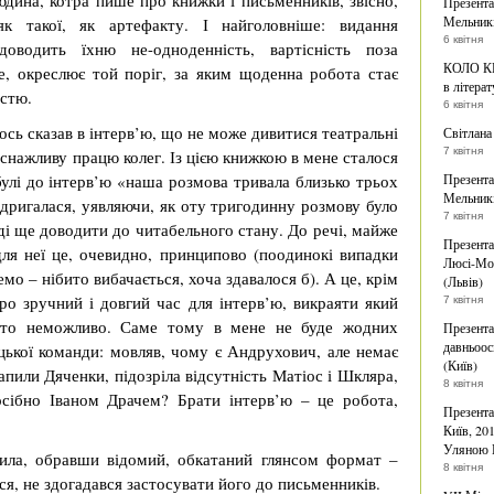
юдина, котра пише про книжки і письменників, звісно,
Презента
Мельникі
як такої, як артефакту. І найголовніше: видання
6 квітня
доводить їхню не-одноденність, вартісність поза
КОЛО КН
, окреслює той поріг, за яким щоденна робота стає
в літерат
істю.
6 квітня
ось сказав в інтерв’ю, що не може дивитися театральні
Світлана
7 квітня
иснажливу працю колег. Із цією книжкою в мене сталося
улі до інтерв’ю «наша розмова тривала близько трьох
Презента
Мельникі
 здригалася, уявляючи, як оту тригодинну розмову було
7 квітня
ді ще доводити до читабельного стану. До речі, майже
Презента
 для неї це, очевидно, принципово (поодинокі випадки
Люсі-Мод
о – нібито вибачається, хоча здавалося б). А це, крім
(Львів)
ро зручний і довгий час для інтерв’ю, викраяти який
7 квітня
осто неможливо. Саме тому в мене не буде жодних
Презента
давньоос
цької команди: мовляв, чому є Андрухович, але немає
(Київ)
апили Дяченки, підозріла відсутність Матіос і Шкляра,
8 квітня
осібно Іваном Драчем? Брати інтерв’ю – це робота,
Презента
Київ, 20
Уляною 
гшила, обравши відомий, обкатаний глянсом формат –
8 квітня
ся, не здогадався застосувати його до письменників.