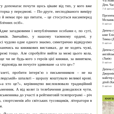
VII Міжн
Діти. Час
ту допомагає почути щось цікаве від тих, у кого вже
7-8 квітня
авторка у передмові. – По-друге, несподіваного виміру
Презента
и й немає про що питати, – це стосується насамперед
Мельникі
блічних осіб».
9 квітня
 Адже загадковими і непублічними особами є, по суті,
Дитяча с
книг Елі
ників. Звичайно, у нашому таємному ордені, у
Тимка (Д
всі чудово одне одного знаємо, симетрично відвідуємо
9 квітня
річаючись на книжкових виставках, де не ходять чужі,
Дитяча с
режі тощо. Але спробуйте вийти за межі цього кола,
англійськ
ще чи не будь-кого з героїв цієї книжки, за винятком,
(Львів)
9 квітня
у відповідь ви почуєте здивоване «а хто це»?
Дитяча с
азеті, пробити інтерв’ю з письменником – не на
Джеронім
нолюдській» шпальті – щоразу коштувало великої крові.
майстер-
дітей (Ки
«а хто це?», керівництво висловлювало традиційний
9 квітня
сьменник. А від колег із телебачення доводилося чути,
исьменника до участі в рейтинговій телепрограмі – річ
книга
в, спортсменів або світських тусовщиків, літератори в
и.