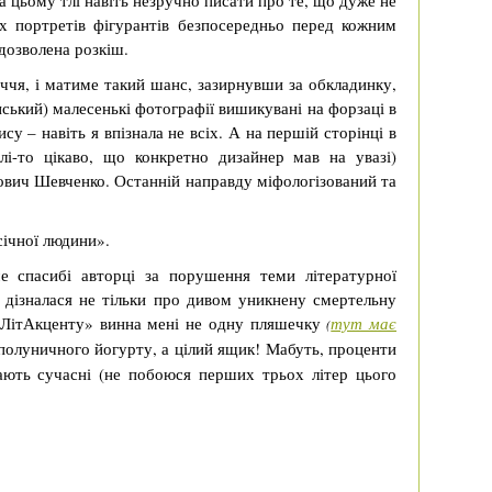
 цьому тлі навіть незручно писати про те, що дуже не
х портретів фігурантів безпосередньо перед кожним
едозволена розкіш.
иччя, і матиме такий шанс, зазирнувши за обкладинку,
нський) малесенькі фотографії вишикувані на форзаці в
у – навіть я впізнала не всіх. А на першій сторінці в
алі-то цікаво, що конкретно дизайнер мав на увазі)
ович Шевченко. Останній направду міфологізований та
січної людини».
е спасибі авторці за порушення теми літературної
 дізналася не тільки про дивом уникнену смертельну
 «ЛітАкценту» винна мені не одну пляшечку
тут має
(
олуничного йогурту, а цілий ящик! Мабуть, проценти
кають сучасні (не побоюся перших трьох літер цього