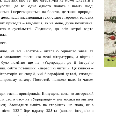
. Йдеться про те, що література не може існувати в
усовці, де всі одне одного знають і навіть іноді
ться і перетворюється на болото, це закон природи,
раз деякі наші письменники таки стають героями топових
их приводів – тенденція, як на мене, дуже позитивна.
атю в суспільстві. Людиною, до слів котрої варто
ила.
все.
айно, не всі «абеткові» інтерв’ю однаково жваві та
їм завданням вийти «за межі літератури», а відтак і
Павол 
е було помітно ще на «Укрправді», де її інтерв’ю
иці, себто потенційні «пересічні читачі». Ця книжка –
ітераторів як людей, чиї біографічні деталі, спогади,
 широкому загалу. Постатей, навколо яких із часом
тори тисячі примірників. Випущена вона «в авторській
или свого часу на «Укрправді» – але косяки на кшталт
ся). Заощадили навіть на сторінках: не знаю, як в
після 352-ї йде одразу 385-та (випали інтерв’ю з