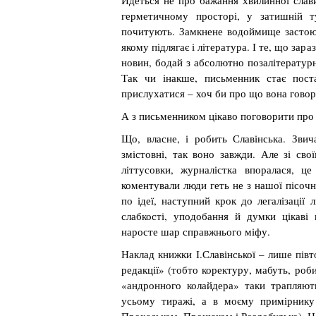
Йдеться не про бажання хвилинної слави
герметичному просторі, у затишній т
почитують. Замкнене водоймище застоює
якому підлягає і література. І те, що за
новин, бодай з абсолютно позалітературн
Так чи інакше, письменник стає пост
прислухатися – хоч би про що вона говор
А з письменником цікаво поговорити про 
Що, власне, і робить Славінська. Звич
змістовні, так воно завжди. Але зі сво
літтусовки, журналістка впоралася, ц
коментували люди геть не з нашої пісочн
по ідеї, наступний крок до легалізації л
слабкості, уподобання й думки цікаві
наросте шар справжнього міфу.
Наклад книжки І.Славінської – лише пів
редакції» (тобто коректуру, мабуть, роб
«андронного колайдера» таки трапляють
усьому тиражі, а в моєму примірнику 