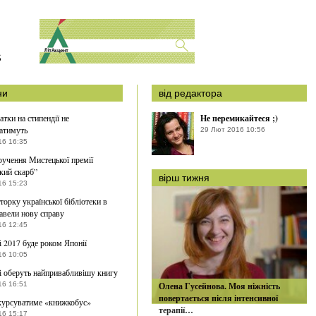
S
ни
від редактора
атки на стипендії не
Не перемикайтеся ;)
атимуть
29 Лют 2016 10:56
16 16:35
ручення Мистецької премії
кий скарб”
вірш тижня
16 15:23
торку української бібліотеки в
авели нову справу
16 12:45
і 2017 буде роком Японії
16 10:05
і оберуть найпривабливішу книгу
16 16:51
Олена Гусейнова. Моя ніжність
повертається після інтенсивної
курсуватиме «книжкобус»
терапії…
16 15:17