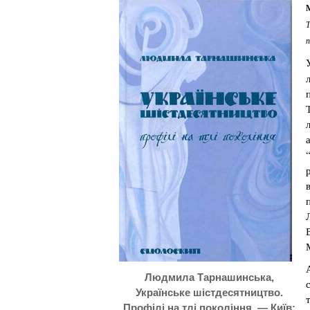
М
Т
п
Людмила Тарнашинська,
Українське шістдесятництво.
Профілі на тлі покоління. — Київ: