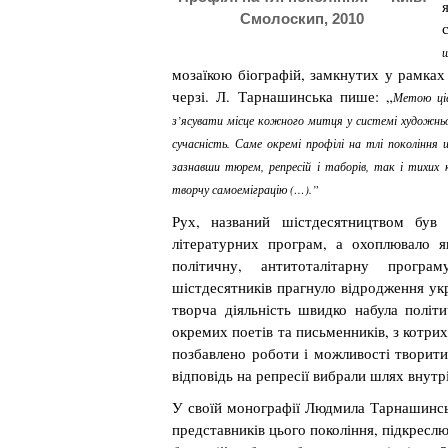
Смолоскип, 2010
мозаїкою біографій, замкнутих у рамках 
черзі. Л. Тарнашинська пише: „
Метою ціє
з’ясувати місце кожного митця у системі художньо
сучасність. Саме окремі профілі на тлі покоління
зазнавши тюрем, репресій і таборів, так і тихих 
творчу самоеміграцію (…).”
Рух, названий шістдесятництвом був
літературних програм, а охоплювало я
політичну, антитоталітарну програ
шістдесятників прагнуло відродження ук
творча діяльність швидко набула політ
окремих поетів та письменників, з котрих
позбавлено роботи і можливості творити
відповідь на репресії вибрали шлях внутрі
У своїй монографії Людмила Тарнашинськ
представників цього покоління, підкреслю