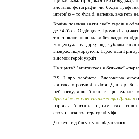
Прохаськом, Процюком і Роздобудько). На
вистачає фотографій чи бодай графічни
інтерв’ю – то була б, напевне, вже геть н
Країна повинна знати своїх героїв в обл
де 34 (бо ж Олдів двое, Громов і Ладиже
три з половиною рядки без жодного підпис
концептуальну дірку від бублика (взаг
визирає, підморгуючи, Тарас наш Григор
відомий герой укрліт.
Не вірите? Запитайтеся у будь-якої «пере
P.S. І про особисте. Висловлюю окрем
критики у розмові з Люко Дашвар. Бо я
небезпеку, а ще й про те, що редакція
бути лінк на мою статтю про Дашвар
п
)
наросли. А взагалі-то, саме так і вини
слова) навкололітературні міфи.
До речі, від йогурту не відмовлюся.