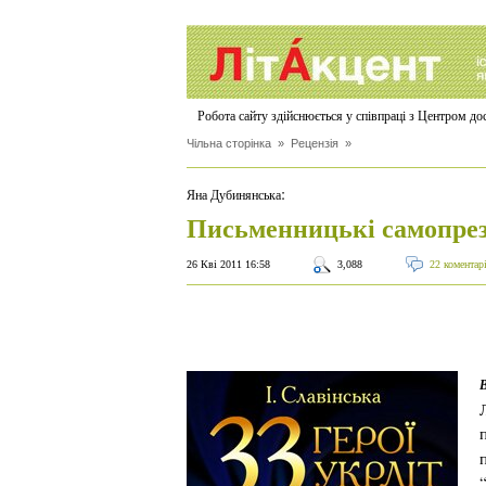
Робота сайту здійснюється у співпраці з Центром д
Чільна сторінка
»
Рецензія
»
:
Яна Дубинянська
Письменницькі самопрезе
26 Кві 2011 16:58
3,088
22 коментар
В