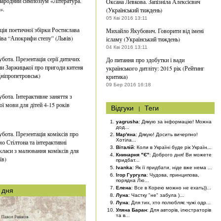
ародний симпозіум «Література.
Оксана Левкова. Запізніла Алексієвич
».
(Український тиждень)
05 Кві 2016 13:11
ція поетичної збірки Ростислава
Михайло Якубович. Говорити від імені
ва “Апокрифи степу” (Львів)
ісламу (Український тиждень)
04 Кві 2016 13:11
убота. Презентація серії дитячих
До питання про здобутки і вади
ни Заржицької про пригоди китеня
українського дитліту: 2015 рік (Рейтинг
ніпропетровськ)
критика)
09 Бер 2016 16:18
убота. Інтерактивне заняття з
ої мови для дітей 4-15 років
Відгуки
|
Теги
yagrusha
: Дякую за інформацію! Можна
дод...
убота. Презентація коміксів про
Мар'яна
: Дякую! Досить вичерпно!
Хотіла...
о Стілтона та інтерактивні
Віталій
: Коли в Україні буде рік Україн...
класи з малювання коміксів для
Книнарня "Є"
: Доброго дня! Ви можете
їв)
придбат...
Ivanka
: Як її придбати, ніде вже нема ...
Ігор Гургула
: Чудова, принципова,
порядна Лю...
Елена
: Все в Корею можно не ехать))...
 дня
Луна
: Частку "не" забула )...
Луна
: Для тих, хто полюбляє чужі одр...
Уляна Баран
: Для авторів, ілюстраторів
та в...