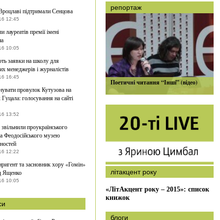
репортаж
Вроцлаві підтримали Сенцова
16 12:45
и лауреатів премії імені
на
16 10:05
ь заявки на школу для
их менеджерів і журналістів
16 16:45
Поетичні читання “Інші” (відео)
увати провулок Кутузова на
 Гуцала: голосування на сайті
16 13:52
звільнили проукраїнського
а Феодосійського музею
ностей
16 12:22
ригент та засновник хору «Гомін»
літакцент року
д Ященко
16 10:05
«ЛітАкцент року – 2015»: список
книжок
си
блоги