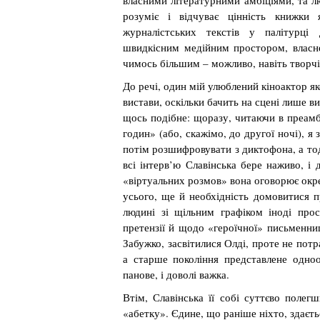
власними літературними амбіціями, та л
розуміє і відчуває цінність книжки 
журналістських текстів у палітурці 
швидкісним медійним простором, власне
чимось більшим – можливо, навіть творч
До речі, один мій улюблений кіноактор як
вистави, оскільки бачить на сцені лише в
щось подібне: щоразу, читаючи в преамб
годин» (або, скажімо, до другої ночі), я
потім розшифровувати з диктофона, а то
всі інтерв’ю Славінська бере наживо, і
«віртуальних розмов» вона оговорює окрем
усього, ще й необхідність домовитися п
людині зі щільним графіком іноді пр
претензії й щодо «героїчної» письменни
Забужко, засвітилися Олді, проте не потр
а старше покоління представлене одно
панове, і доволі важка.
Втім, Славінська її собі суттєво поле
«абетку». Єдине, що раніше ніхто, здаєть