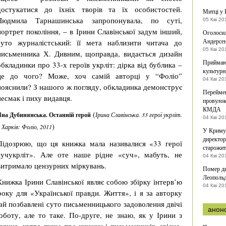
достукатися до їхніх творів та їх особистостей.
Митці у 
Людмила Тарнашинська запропонувала, по суті,
05 Кві 20
портрет покоління, – в Ірини Славінської задум інший,
Оголосил
Андерсе
суто журналістський: її мета наблизити читача до
05 Кві 20
письменника Х. Дивним, щоправда, видається дизайн
Приймают
обкладинки про 33-х героїв укрліт: дірка від бублика –
культурн
це до чого? Може, хоч самій авторці у “Фоліо”
04 Кві 20
пояснили? З нашого ж погляду, обкладинка демонструє
Переймен
несмак і пиху видавця.
провулок
КМДА
(
на Дубинянська. Останній герой
Ірина Славінська. 33 герої укрліт.
04 Кві 20
)
 Харків: Фоліо, 2011
У Криму 
директор
Підозрюю, що ця книжка мала називалися «33 герої
старожит
сучукрліт». Але оте наше рідне «суч», мабуть, не
04 Кві 20
витримало цензурних міркувань.
Помер ди
Леополь
Книжка Ірини Славінської являє собою збірку інтерв’ю
04 Кві 20
ку для «Української правди. Життя», і я за авторку
ай позбавлені суто письменницького задоволення двічі
анон
боту, але то таке. По-друге, не знаю, як у Ірини з