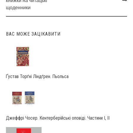
Post
книжки на читацькі
navigation
щоденники
ВАС МОЖЕ ЗАЦІКАВИТИ
Ґустав Торґні Ліндґрен. Пьольса
Джеффрі Чосер. Кентерберійські оповіді. Частини І, ІІ