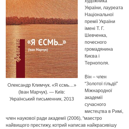
художника
України, лауреата
Національної
премії України
імені Т. Г.
Шевченка,
почесного
громадянина
Києва і
Тернополя.
Він – член
“Золотої гільдії”
Олександр Климчук. «Я єсмь…»
Міжнародної
(Іван Марчук). — Київ:
академії
Український письменник, 2013
сучасного
мистецтва в Римі,
член наукової ради академії (2006), “маестро
найвищого престижу, котрий написав найкрасивішу