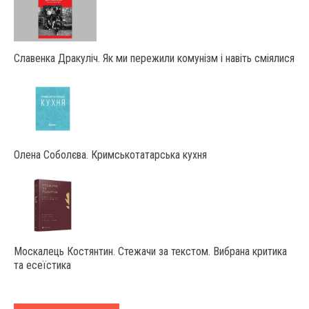
Славенка Дракуліч. Як ми пережили комунізм і навіть сміялися
Олена Соболєва. Кримськотатарська кухня
Москалець Костянтин. Стежачи за текстом. Вибрана критика
та есеїстика