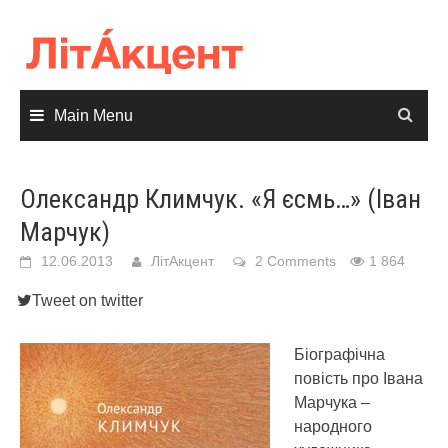
Skip
to
content
Main Menu
Олександр Климчук. «Я єсмь…» (Іван
Марчук)
12.06.2013
ЛітАкцент
2 Comments
1 864
Tweet on twitter
Біографічна
повість про Івана
Марчука –
народного