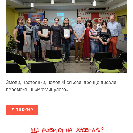
Змови, настоянки, чоловічі сльози: про що писали
переможці ІІ «ProМинулого»
ЛІТІНЖИР