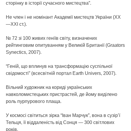
сторінку в історії сучасного мистецтва”.
Не член і не номінант Академії мистецтв України (ХХ
—ХХІ ст.).
№ 72 зі 100 живих геніїв світу, визначених
рейтинговим опитуванням у Великій Британії (Graators
Synectics, 2007).
“Геній, що вплинув на трансформацію суспільної
свідомості” (все­світній портал Earth Univers, 2007).
Вільний художник на кориді українських
навколомистецьких пристрастей, де йому виділено
роль пурпурового плаща.
У космосі світиться зірка “Іван Марчук”, вона в сузір’ї
Тельця, її віддаленість від Сонця — 300 світлових
років.