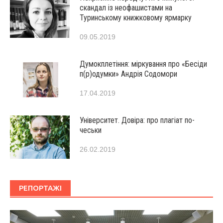
скандал із неофашистами на
Туринському книжковому ярмарку
09.05.2019
Думокплетіння: міркування про «Бесіди
п(р)одумки» Андрія Содомори
17.04.2019
Університет. Довіра: про плагіат по-
чеськи
26.02.2019
РЕПОРТАЖІ