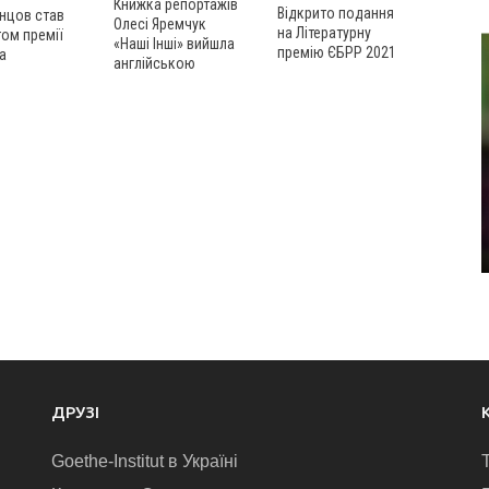
Книжка репортажів
Відкрито подання
нцов став
Олесі Яремчук
на Літературну
ом премії
«Наші Інші» вийшла
премію ЄБРР 2021
а
англійською
ДРУЗІ
Goethe-Institut в Україні