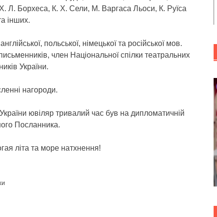
. Л. Борхеса, К. Х. Сели, М. Варгаса Льоси, К. Руїса
а інших.
англійської, польської, німецької та російської мов.
письменників, член Національної спілки театральних
ників України.
ленні нагороди.
України ювіляр тривалий час був на дипломатичній
ного Посланника.
огая літа та море натхнення!
ки