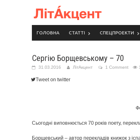
Skip
to
content
ГОЛОВНА
СТАТТІ
СПЕЦПРОЕКТИ
Сергію Борщевському – 70
31.03.2016
ЛітАкцент
1 Comment
Tweet on twitter
Ф
Сьогодні виповнюється 70 років поету, перек
Борщевський – автор перекладів книжок з іспан