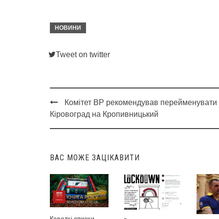
НОВИНИ
Tweet on twitter
Комітет ВР рекомендував перейменувати
Post
Кіровоград на Кропивницький
navigation
ВАС МОЖЕ ЗАЦІКАВИТИ
Короткі списки