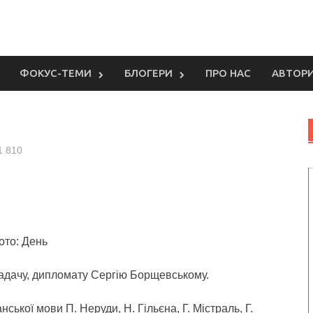
ФОКУС-ТЕМИ
БЛОГЕРИ
ПРО НАС
АВТОР
1 810
ото: День
ладачу, дипломату Сергію Борщевському.
ської мови П. Неруди, Н. Гільєна, Г. Містраль, Г.