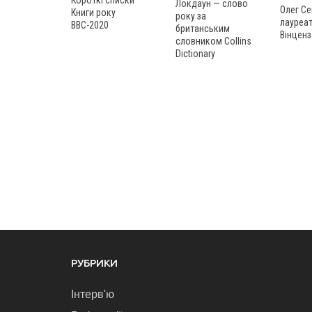
Локдаун — слово
Олег Се
Книги року
року за
лауреат
ВВС-2020
британським
Вінценз
словником Collins
Dictionary
РУБРИКИ
Інтерв'ю