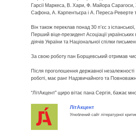
Гарсії Маркеса, В. Хари, Ф. Майора Сарагоси, Х
Сафона, А. Карпентьєра і А. Переса-Реверте т
Він також переклав понад 30 п’єс з іспанської, 
Перший віце-президент Асоціації українських 
діячів України та Національної спілки письмен
За свою роботу пан Борщевський отримав чис
Після проголошення державної незалежності 
роботі, має ранг Надзвичайного та Повноваж
“ЛітАкцент” щиро вітає пана Сергія, бажає мн
ЛітАкцент
Улюблений сайт літературної крити