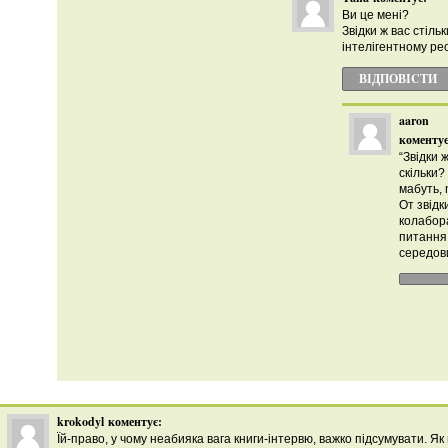
Ви це мені?
Звідки ж вас стіль
інтелігентному ре
ВІДПОВІCТИ
aaron
коментує
“Звідки 
скільки?
мабуть,
От звідк
колабора
питання
середов
krokodyl
коментує:
Їй-право, у чому неабияка вага книги-інтервю, важко підсумувати. Як в