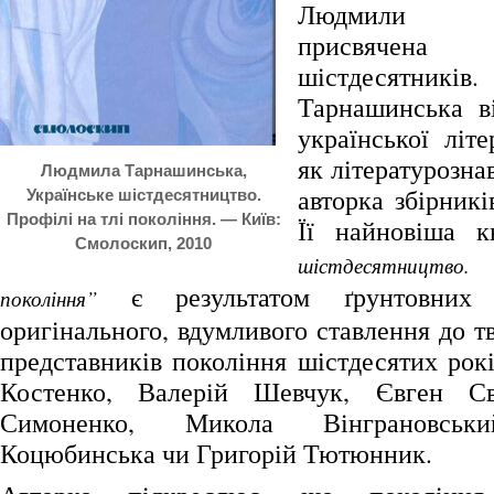
Людмили Та
присвячен
шістдесятни
Тарнашинська в
української літ
як літературозна
Людмила Тарнашинська,
авторка збірникі
Українське шістдесятництво.
Профілі на тлі покоління. — Київ:
Її найновіша 
Смолоскип, 2010
шістдесятництво
є результатом ґрунтовних 
покоління”
оригінального, вдумливого ставлення до т
представників покоління шістдесятих рокі
Костенко, Валерій Шевчук, Євген Св
Симоненко, Микола Вінграновськ
Коцюбинська чи Григорій Тютюнник.