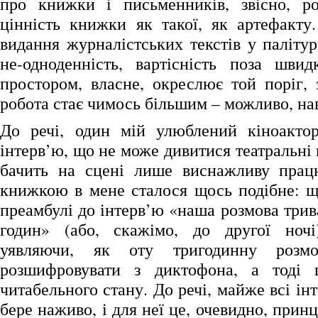
про книжки і письменників, звісно, ро
цінність книжки як такої, як артефакту.
видання журналістських текстів у паліту
не-одноденність, вартісність поза шви
простором, власне, окреслює той поріг,
робота стає чимось більшим – можливо, нав
До речі, один мій улюблений кіноактор
інтерв’ю, що не може дивитися театральні 
бачить на сцені лише виснажливу працю
книжкою в мене сталося щось подібне: щ
преамбулі до інтерв’ю «наша розмова трив
годин» (або, скажімо, до другої ночі)
уявляючи, як оту тригодинну розм
розшифровувати з диктофона, а тоді
читабельного стану. До речі, майже всі ін
бере наживо, і для неї це, очевидно, прин