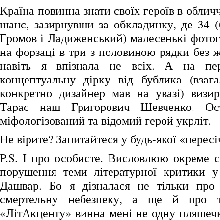
Країна повинна знати своїх героїв в обличч
шанс, зазирнувши за обкладинку, де 34 (
Громов і Ладиженський) малесенькі фотог
на форзаці в три з половиною рядки без 
навіть я впізнала не всіх. А на пе
концептуальну дірку від бублика (взага
конкретно дизайнер мав на увазі) визир
Тарас наш Григорович Шевченко. Ост
міфологізований та відомий герой укрліт.
Не вірите? Запитайтеся у будь-якої «перес
P.S. І про особисте. Висловлюю окреме с
порушення теми літературної критики у
Дашвар. Бо я дізналася не тільки про
смертельну небезпеку, а ще й про т
«ЛітАкценту» винна мені не одну пляше