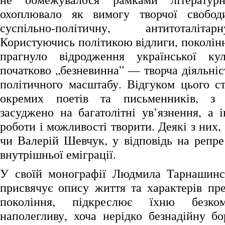
охоплювало як вимогу творчої свобод
суспільно-політичну, антитоталіт
Користуючись політикою відлиги, поколін
прагнуло відродження української к
початково „безневинна” — творча діяльні
політичного масштабу. Відгуком цього ст
окремих поетів та письменників, з 
засуджено на багатолітні ув’язнення, а 
роботи і можливості творити. Деякі з них,
чи Валерій Шевчук, у відповідь на репре
внутрішньої еміграції.
У своїй монографії Людмила Тарнашинсь
присвячує опису життя та характерів пре
покоління, підкреслює їхню безком
наполегливу, хоча нерідко безнадійну бо