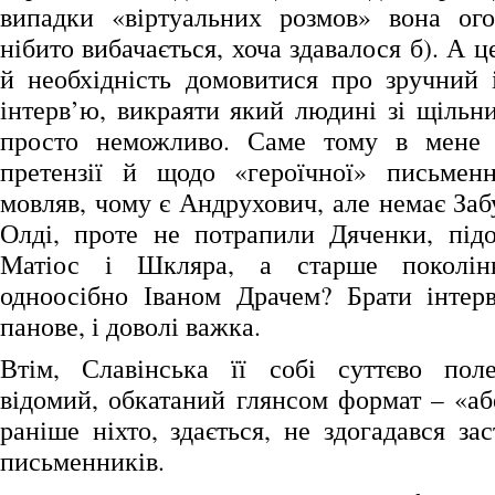
випадки «віртуальних розмов» вона ог
нібито вибачається, хоча здавалося б). А ц
й необхідність домовитися про зручний 
інтерв’ю, викраяти який людині зі щільн
просто неможливо. Саме тому в мене
претензії й щодо «героїчної» письменн
мовляв, чому є Андрухович, але немає Заб
Олді, проте не потрапили Дяченки, підоз
Матіос і Шкляра, а старше поколінн
одноосібно Іваном Драчем? Брати інтер
панове, і доволі важка.
Втім, Славінська її собі суттєво пол
відомий, обкатаний глянсом формат – «аб
раніше ніхто, здається, не здогадався за
письменників.