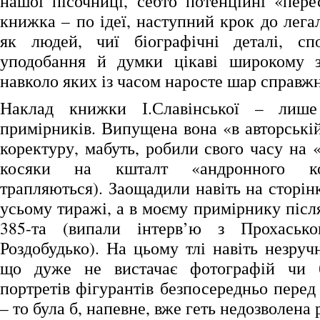
нашої пісочниці, себто потенційні «пере
книжка – по ідеї, наступний крок до легалі
як людей, чиї біографічні деталі, спо
уподобання й думки цікаві широкому за
навколо яких із часом наросте шар справжн
Наклад книжки І.Славінської – лише
примірників. Випущена вона «в авторській
коректуру, мабуть, робили свого часу на 
косяки на кшталт «андронного ко
трапляються). Заощадили навіть на сторінк
усьому тиражі, а в моєму примірнику після
385-та (випали інтерв’ю з Прохаськ
Роздобудько). На цьому тлі навіть незруч
що дуже не вистачає фотографій чи 
портретів фігурантів безпосередньо пере
– то була б, напевне, вже геть недозволена 