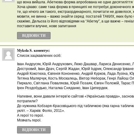
що вона вийшла. Абеткова форма апробована не одне десятиліття том
Хоча цікаво: саме така форма в принципі не потребує доконечного ж
те, що нічого аж такого, екстраординарного, почитати не довелося, х
мовити, не винна – важко знайти серед постатей ТАКИХ, яких було б
скажімо, Дельоза із його відповідями на “Абетку”, а ще важче – гені
поставити влучне, нове запитання
ВІДПОВІCТИ
Mykola S.
коментує:
Список зацікавлених осіб:
Іван Андрусяк, Юрій Андрухович, Люко Дашвар, Лариса Денисенко, 
Дністровий, Іван Драч, Сергій Жадан, Юрій Іздрик, Олександр Ірван
Андрій Кокотюха, Євгенія Кононенко, Андрій Курков, Лада Лузіна, Ю
Тетяна Малярчук, Кость Москалець, Віктор Неборак, Генрі Лайош Ол
Пиркало, Світлана Поваляєва, Юрій Позаяк, Євген Положій, Тарас 
Ірен Роздобудько, Наталка Сняданко, Іван Ципердюк.
Напевне, вони давали інтерв’ю сайтові «Українська правда», заснов
потрапили?
До нужника Кобзаря-Красовіцького під табличкою (яка гарна табличка
укліт. – Харків: Фоліо, 2011».
А герої то герої.
Мовчать герої.
ВІДПОВІCТИ