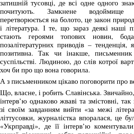
затишній тусовці, де всі одне одного знаю
почитують. Замкнене водоймище 
перетворюється на болото, це закон природ
і література. І те, що зараз деякі наші
стають героями топових новин, бод
позалітературних приводів – тенденція, 
позитивна. Так чи інакше, письменник
суспільстві. Людиною, до слів котрої вар
хоч би про що вона говорила.
А з письменником цікаво поговорити про в
Що, власне, і робить Славінська. Звичайно,
інтерв’ю однаково жваві та змістовні, так
зі своїм завданням вийти «за межі літера
літтусовки, журналістка впоралася, це б
«Укрправді», де її інтерв’ю коментувал