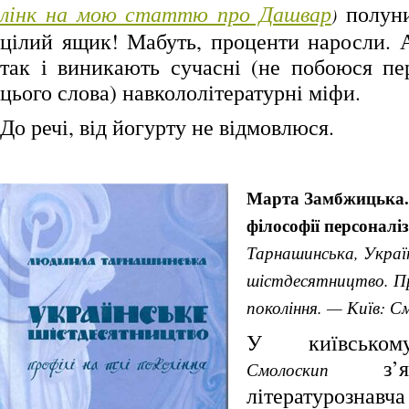
лінк на мою статтю про Дашвар
полуни
)
цілий ящик! Мабуть, проценти наросли. А
так і виникають сучасні (не побоюся пе
цього слова) навкололітературні міфи.
До речі, від йогурту не відмовлюся.
Марта Замбжицька. 
філософії персоналі
Тарнашинська, Украї
шістдесятництво. Пр
покоління. — Київ: С
У київськом
з’яв
Смолоскип
літературоз