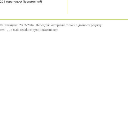
//
294 перегляди
Прокоментуй!
© Літакцент, 2007-2016
.
Передрук матеріалів тільки з дозволу редакції.
тел.:
,
, е-маіl:
redaktor(вухо)litakcent.com