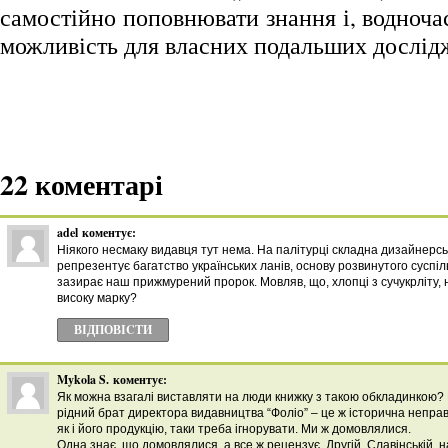
самостійно поповнювати знання і, водноч
можливість для власних подальших дослід
22 коментарі
adel
коментує:
Ніякого несмаку видавця тут нема. На палітурці складна дизайнерсь
репрезентує багатство українських ланів, основу розвинутого суспіль
зазирає наш прижмурений пророк. Мовляв, що, хлопці з сучукрліту,
високу марку?
ВІДПОВІCТИ
Mykola S.
коментує:
Як можна взагалі виставляти на люди книжку з такою обкладинкою?
рідний брат директора видавництва “Фоліо” – це ж історична неправд
як і його продукцію, таки треба ігнорувати. Ми ж домовлялися.
Одна знає, що домовлялися, а все ж рецензує. Другій, Славінській, 