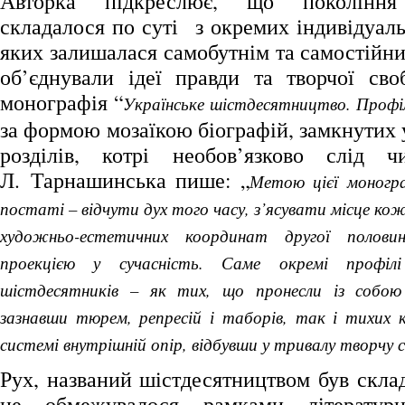
Авторка підкреслює, що покоління 
складалося по суті з окремих індивідуаль
яких залишалася самобутнім та самостійни
об’єднували ідеї правди та творчої св
монографія “
Українське шістдесятництво. Профіл
за формою мозаїкою біографій, замкнутих
розділів, котрі необов’язково слід ч
Л. Тарнашинська пише: „
Метою цієї моногра
постаті – відчути дух того часу, з’ясувати місце ко
художньо-естетичних координат другої полов
проекцією у сучасність. Саме окремі профіл
шістдесятників – як тих, що пронесли із собою
зазнавши тюрем, репресій і таборів, так і тихих к
системі внутрішній опір, відбувши у тривалу творчу 
Рух, названий шістдесятництвом був скла
не обмежувалося рамками літератур