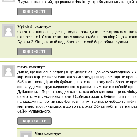
Я думаю, шановний, що разом із Фоліо тут треба домовитися ще й ва
ВІДПОВІCТИ
Mykola S.
коментує:
Ользі: так, шановна, досі ще жодна громадянка не скаржилася. Так з
ukraincю: то І. Славінська таким чином подбала про піар? Що ж, вон
Бузини-2. Якщо така їй подобається, то хай бере обома руками.
ВІДПОВІCТИ
mavra
коментує:
Дивно, що шановна редакція ще дивується – до чого обкладинка. Як 
картинка вартує тисячі слів. Які б хитромудрі інтерпретації не пропо
бублика – вона дірка від бублика, і ніхто по-іншому цей образ не пр
зневагу демонструє видавництво, а разом з ним, наче в наївній прост
Дубинянська. Перша погодилася з такою обкладинкою – це як мініму
фоліо, таку книжку вихваляючи. Особливо разить Дубинянська, з ї
нападками на противників фентезі – а тут так ніжно лебедить, ніби
критичність: ой, як цікаво, а що то за дірка? Обидві кобіти тут, направ
байки Руданського.
ВІДПОВІCТИ
Yana
коментує: