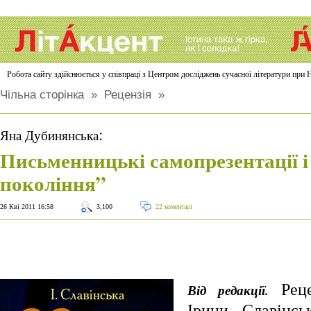
Робота сайту здійснюється у співпраці з Центром досліджень сучасної літератури п
Чільна сторінка
»
Рецензія
»
:
Яна Дубинянська
Письменницькі самопрезентації і
покоління”
26 Кві 2011 16:58
3,100
22 коментарі
Реце
Від редакції.
Ірини Славінс