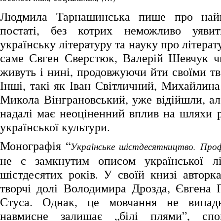
Людмила Тарнашинська пише про найв
постаті, без котрих неможливо уяви
українську літературу та науку про літерату
саме Євген Сверстюк, Валерій Шевчук ч
живуть і нині, продовжуючи йти своїми т
Інші, такі як Іван Світличний, Михайлин
Микола Вінграновський, уже відійшли, але
надалі має неоціненний вплив на шляхи р
української культури.
Монографія “
Українське шістдесятництво. Профі
не є замкнутим описом української лі
шістдесятих років. У своїй книзі авторк
творчі долі Володимира Дрозда, Євгена 
Стуса. Однак, це мовчання не випад
навмисне залишає „білі плями”, спо