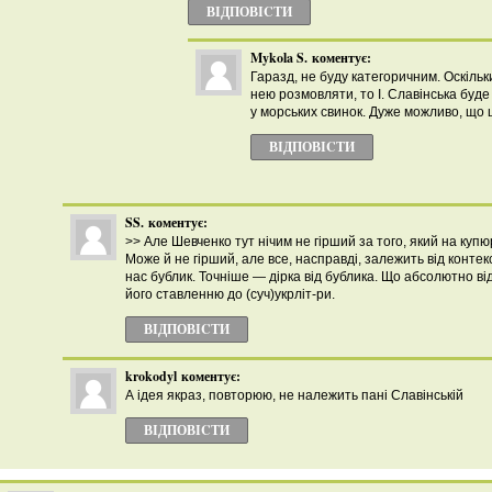
ВІДПОВІCТИ
Mykola S.
коментує:
Гаразд, не буду категоричним. Оскільк
нею розмовляти, то І. Славінська бу
у морських свинок. Дуже можливо, що 
ВІДПОВІCТИ
SS.
коментує:
>> Але Шевченко тут нічим не гірший за того, який на купю
Може й не гірший, але все, насправді, залежить від контекс
нас бублик. Точніше — дірка від бублика. Що абсолютно від
його ставленню до (суч)укрліт-ри.
ВІДПОВІCТИ
krokodyl
коментує:
А ідея якраз, повторюю, не належить пані Славінській
ВІДПОВІCТИ