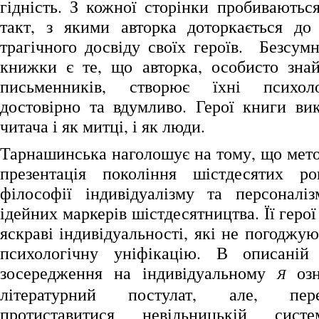
гідність. З кожної сторінки пробиваютьс
такт, з якими авторка доторкається до
трагічного досвіду своїх героїв. Безсум
книжки є те, що авторка, особисто зна
письменників, створює їхні психоло
достовірно та вдумливо. Герої книги в
читача і як митці, і як люди.
Тарнашинська наголошує на тому, що мето
презентація покоління шістдесятих ро
філософії індивідуалізму та персоналі
ідейних маркерів шістдесятництва. Її герої
яскраві індивідуальності, які не погоджую
психологічну уніфікацію. В описаній
зосередження на індивідуальному
озн
Я
літературний постулат, але, пере
протиставитися невільницькій сис