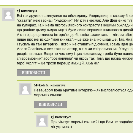
vj
коментує:
Всі так дружно накинулися на обкладинку. Упорядниця в своєму блоз
“сказати” нею і вона, і “художник”. Ну, кітч і несмак. Але Шевченко тут
на купюрах. Та й нема якогось якісного контрасту з іншими обклади
що раніше цьому видавництві були лише вершини книжкового дизай
А от те, що це книжка інтерв”ю, де більшість запитань – літери абе
пише про неї всюди “моя книжка”, – це вже значно цікавіше. Так, Яна
і зусиль на такі інтерв”ю. Ніхто й не ставить під сумнів. І сама ідея ці
Але ж Славінська все-таки не автор, а тільки співрозмовник. У журнал
розрізняються. Якщо по-чесному і цивілізованому, треба було написат
співрозмовник” або “розмовляла” чи якось так. Тому що назва книжки 
герої укрліт” – це трохи перебір амбіцій. Хіба ні?
ВІДПОВІCТИ
Mykola S.
коментує:
Незабаром вона братиме інтерв’ю – як висловлюється о
морських свинок.
ВІДПОВІCТИ
vj
коментує:
При чім тут морські свинки? І що Вам не подобає
літ.укр.мова)