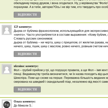
обкладинку перед друком, і вона згодилася. Ну, у керівництва “Фоліо
порахунки. А в тебе, авторко?Ось і не вір тим, хто твердить про особ
ВІДПОВІCТИ
123
коментує:
Дырка от бублика фразеологизм, использующийся для экспрессивн
«ничто». Часто употребляется в составе выражения: «Кому бублик, 
Словать русских синонимов:
дырка от бублика – ни черта, шиш с прицепом, от жилетки рукава, н
ничего, шиш, пшик, шиш с маслом, ровно ничего, ровным счетом нич
ВІДПОВІCТИ
ukrainec
коментує:
Фол – грубий прийом у грі, що порушує правила, а ще Фол – імя кен
пянці. Видавництву треба визначитися, чи їх назва походить від цьог
Шекспіра. Поки що схоже на перше. Переважна більшість виданих к
скерована на швидкий і скандальний піар, незалежно від якості сами
ВІДПОВІCТИ
Ольга
коментує:
До Миколи S.: