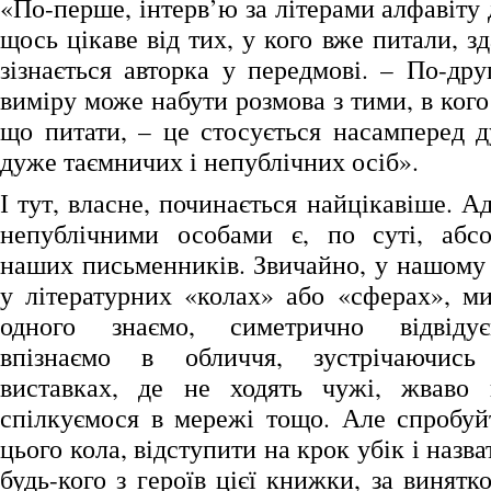
«По-перше, інтерв’ю за літерами алфавіту
щось цікаве від тих, у кого вже питали, зд
зізнається авторка у передмові. – По-дру
виміру може набути розмова з тими, в кого
що питати, – це стосується насамперед 
дуже таємничих і непублічних осіб».
І тут, власне, починається найцікавіше. А
непублічними особами є, по суті, абсо
наших письменників. Звичайно, у нашому 
у літературних «колах» або «сферах», ми
одного знаємо, симетрично відвідує
впізнаємо в обличчя, зустрічаючис
виставках, де не ходять чужі, жваво
спілкуємося в мережі тощо. Але спробуй
цього кола, відступити на крок убік і назв
будь-кого з героїв цієї книжки, за винятк