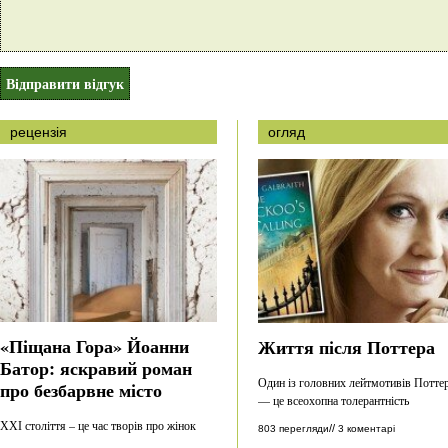
рецензія
огляд
«Піщана Гора» Йоанни
Життя після Поттера
Батор: яскравий роман
Один із головних лейтмотивів Потте
про безбарвне місто
— це всеохопна толерантність
ХХІ століття – це час творів про жінок
//
803 перегляди
3 коментарі