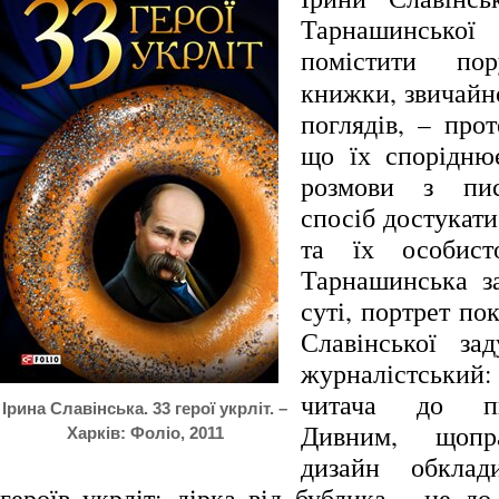
Тарнашинсько
помістити п
книжки, звичайно
поглядів, – про
що їх спорідню
розмови з пи
спосіб достукати
та їх особист
Тарнашинська з
суті, портрет по
Славінської за
журналістський: 
читача до п
Ірина Славінська. 33 герої укрліт. –
Дивним, щопра
Харків: Фоліо, 2011
дизайн обкла
героїв укрліт: дірка від бублика – це д