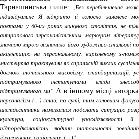
Тарнашинська пише:
„Без перебільшення мож
індивідуальне Я відкрито й голосно заявлене мо
поетами у 60-их роках минулого століття, не тіл
антрополого-персоналістським маркером літератур
значною мірою визначило його художньо-стильові по
акцентацію на персональному, вирізненому з-поміж
мистецтва трактували як справжній виклик суспільн
догмою тотального масовізму, стандартизації, ус
підтримуваного інститутами влади знеосо
А в іншому місці авторк
підтримуваного ми”
персоналізм (…) став, по суті, тим головним фокус
шістдесятники намагалися подолати ситуацію розір
культури, соціокультурної упослідженості й
підпорядкованість людини тотальності зовнішніх
ідеологічних, соціальних, (…)”