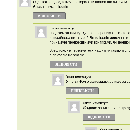
Оце вкотре доводиться повторювати шановним читачам.
Є така штука – іронія.
ВІДПОВІCТИ
mavra
коментує:
І над чим чи ким тут дизайнер іронізував, коли 
в дизайнера питатися? Якщо іронія доречна, то 
принаймні прогресивними критиками, які іронію 
Зрештою, не перейматеся нашим читацьким спри
а ля фоліо не змаліє.
ВІДПОВІCТИ
Yana
коментує:
Я не за Фоліо відповідаю, а лише за с
ВІДПОВІCТИ
aaron
коментує:
Жодного запитання не зрозу
ВІДПОВІCТИ
Yana
коментує: