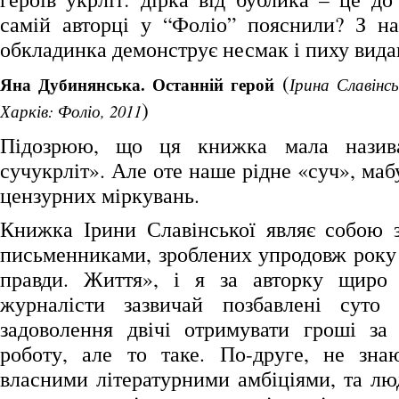
самій авторці у “Фоліо” пояснили? З н
обкладинка демонструє несмак і пиху вида
(
Яна Дубинянська. Останній герой
Ірина Славінсь
)
Харків: Фоліо, 2011
Підозрюю, що ця книжка мала назива
сучукрліт». Але оте наше рідне «суч», маб
цензурних міркувань.
Книжка Ірини Славінської являє собою з
письменниками, зроблених упродовж року 
правди. Життя», і я за авторку щиро 
журналісти зазвичай позбавлені суто 
задоволення двічі отримувати гроші за
роботу, але то таке. По-друге, не зна
власними літературними амбіціями, та лю