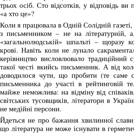
трьох осіб. Сто відсотків, у відповідь ви 
«а хто це»?
Коли я працювала в Одній Солідній газеті,
з письменником – не на літературній, а
«загальнолюдській» шпальті – щоразу к
крові. Навіть коли не лунало сакрамента
керівництво висловлювало традиційний с
такої честі якийсь письменник. А від кол
доводилося чути, що пробити (те саме с
письменника до участі в рейтинговій те
майже неможлива: на відміну від співаків
світських тусовщиків, літератори в Україні
не медійні персони.
Йдеться не про бажання хвилинної слави.
що література не може існувати в гермети