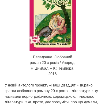
Беладонна. Любовний
роман 20-х років / Упоряд.
Я.Цимбал. – К.: Темпора,
2016
У новій антології проекту «Наші двадцяті» зібрано
зразки любовного роману 20-х років – літератури, яку
називали порнографічною, сороміцькою, тілесною,
літератури, яка, проте, дає зрозуміти, про що думали,