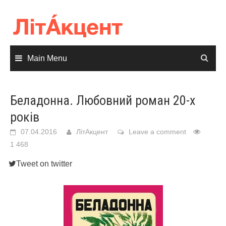
Skip
to
content
Main Menu
Беладонна. Любовний роман 20-х
років
07.04.2016
ЛітАкцент
Leave a comment
1 468
Tweet on twitter