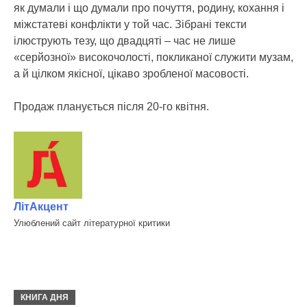
як думали і що думали про почуття, родину, кохання і
міжстатеві конфлікти у той час. Зібрані тексти
ілюструють тезу, що двадцяті – час не лише
«серйозної» високочолості, покликаної служити музам,
а й цілком якісної, цікаво зробленої масовості.
Продаж планується після 20-го квітня.
ЛітАкцент
Улюблений сайт літературної критики
КНИГА ДНЯ