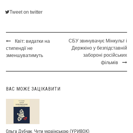
Tweet on twitter
СБУ звинувачує Мінкульт і
Квіт: видатки на
Post
Держкіно у безпідставній
стипендії не
navigation
забороні російських
зменшуватимуть
фільмів
ВАС МОЖЕ ЗАЦІКАВИТИ
Ольга Дубчак. Чути українською (УРИВОК)