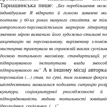
Тарнашинська пише:
„Без перебільшення мож
індивідуальне Я відкрито й голосно заявлене мо
поетами у 60-их роках минулого століття, не тіл
антрополого-персоналістським маркером літератур
значною мірою визначило його художньо-стильові по
акцентацію на персональному, вирізненому з-поміж
мистецтва трактували як справжній виклик суспільн
догмою тотального масовізму, стандартизації, ус
підтримуваного інститутами влади знеосо
А в іншому місці авторк
підтримуваного ми”
персоналізм (…) став, по суті, тим головним фокус
шістдесятники намагалися подолати ситуацію розір
культури, соціокультурної упослідженості й
підпорядкованість людини тотальності зовнішніх
ідеологічних, соціальних, (…)”