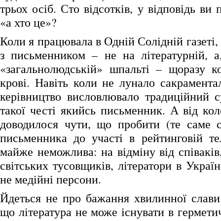
трьох осіб. Сто відсотків, у відповідь ви 
«а хто це»?
Коли я працювала в Одній Солідній газеті,
з письменником – не на літературній, а
«загальнолюдській» шпальті – щоразу к
крові. Навіть коли не лунало сакрамента
керівництво висловлювало традиційний с
такої честі якийсь письменник. А від кол
доводилося чути, що пробити (те саме с
письменника до участі в рейтинговій те
майже неможлива: на відміну від співаків
світських тусовщиків, літератори в Україні
не медійні персони.
Йдеться не про бажання хвилинної слави.
що література не може існувати в гермети