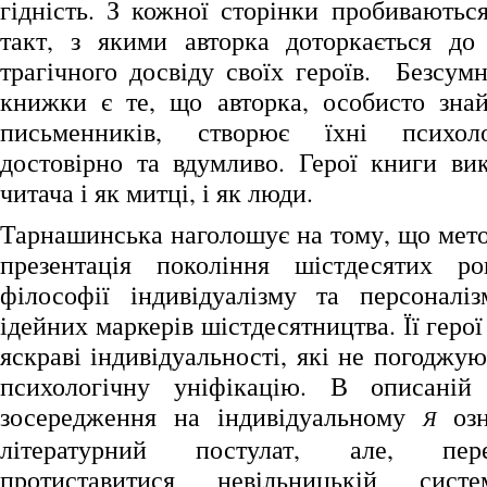
гідність. З кожної сторінки пробиваютьс
такт, з якими авторка доторкається до
трагічного досвіду своїх героїв. Безсум
книжки є те, що авторка, особисто зна
письменників, створює їхні психоло
достовірно та вдумливо. Герої книги в
читача і як митці, і як люди.
Тарнашинська наголошує на тому, що мето
презентація покоління шістдесятих ро
філософії індивідуалізму та персоналі
ідейних маркерів шістдесятництва. Її герої
яскраві індивідуальності, які не погоджую
психологічну уніфікацію. В описаній
зосередження на індивідуальному
озн
Я
літературний постулат, але, пере
протиставитися невільницькій сис