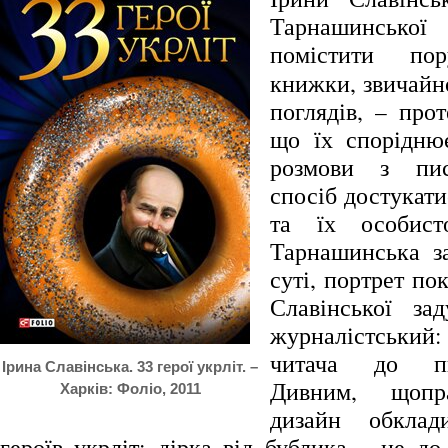
Тарнашинсько
помістити п
книжки, звичайно
поглядів, – про
що їх спорідню
розмови з пи
спосіб достукати
та їх особист
Тарнашинська з
суті, портрет по
Славінської за
журналістський: 
читача до п
Ірина Славінська. 33 герої укрліт. –
Дивним, щопра
Харків: Фоліо, 2011
дизайн обкла
героїв укрліт: дірка від бублика – це д