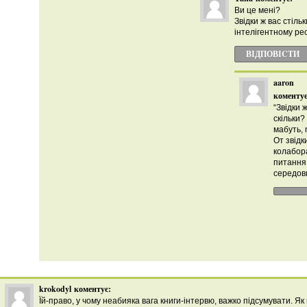
Ви це мені?
Звідки ж вас стіль
інтелігентному ре
ВІДПОВІCТИ
aaron
коментує
“Звідки 
скільки?
мабуть,
От звідк
колабора
питання
середов
krokodyl
коментує:
Їй-право, у чому неабияка вага книги-інтервю, важко підсумувати. Як в