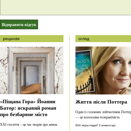
рецензія
огляд
«Піщана Гора» Йоанни
Життя після Поттера
Батор: яскравий роман
Один із головних лейтмотивів Потте
про безбарвне місто
— це всеохопна толерантність
ХХІ століття – це час творів про жінок
//
804 перегляди
3 коментарі