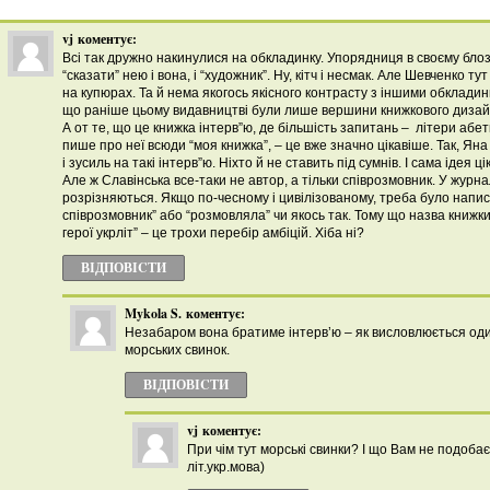
vj
коментує:
Всі так дружно накинулися на обкладинку. Упорядниця в своєму блоз
“сказати” нею і вона, і “художник”. Ну, кітч і несмак. Але Шевченко тут
на купюрах. Та й нема якогось якісного контрасту з іншими обклади
що раніше цьому видавництві були лише вершини книжкового дизай
А от те, що це книжка інтерв”ю, де більшість запитань – літери абе
пише про неї всюди “моя книжка”, – це вже значно цікавіше. Так, Яна
і зусиль на такі інтерв”ю. Ніхто й не ставить під сумнів. І сама ідея ці
Але ж Славінська все-таки не автор, а тільки співрозмовник. У журнал
розрізняються. Якщо по-чесному і цивілізованому, треба було написат
співрозмовник” або “розмовляла” чи якось так. Тому що назва книжки 
герої укрліт” – це трохи перебір амбіцій. Хіба ні?
ВІДПОВІCТИ
Mykola S.
коментує:
Незабаром вона братиме інтерв’ю – як висловлюється о
морських свинок.
ВІДПОВІCТИ
vj
коментує:
При чім тут морські свинки? І що Вам не подобає
літ.укр.мова)