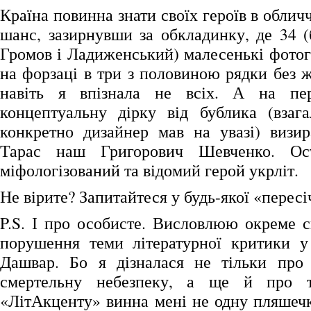
Країна повинна знати своїх героїв в обличч
шанс, зазирнувши за обкладинку, де 34 (
Громов і Ладиженський) малесенькі фотог
на форзаці в три з половиною рядки без 
навіть я впізнала не всіх. А на пе
концептуальну дірку від бублика (взага
конкретно дизайнер мав на увазі) визир
Тарас наш Григорович Шевченко. Ост
міфологізований та відомий герой укрліт.
Не вірите? Запитайтеся у будь-якої «перес
P.S. І про особисте. Висловлюю окреме с
порушення теми літературної критики у
Дашвар. Бо я дізналася не тільки про
смертельну небезпеку, а ще й про т
«ЛітАкценту» винна мені не одну пляше