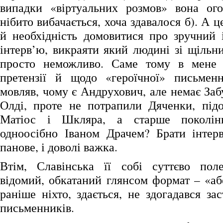
випадки «віртуальних розмов» вона ог
нібито вибачається, хоча здавалося б). А ц
й необхідність домовитися про зручний 
інтерв’ю, викраяти який людині зі щільн
просто неможливо. Саме тому в мене
претензії й щодо «героїчної» письменн
мовляв, чому є Андрухович, але немає Заб
Олді, проте не потрапили Дяченки, підоз
Матіос і Шкляра, а старше поколінн
одноосібно Іваном Драчем? Брати інтер
панове, і доволі важка.
Втім, Славінська її собі суттєво пол
відомий, обкатаний глянсом формат – «аб
раніше ніхто, здається, не здогадався за
письменників.