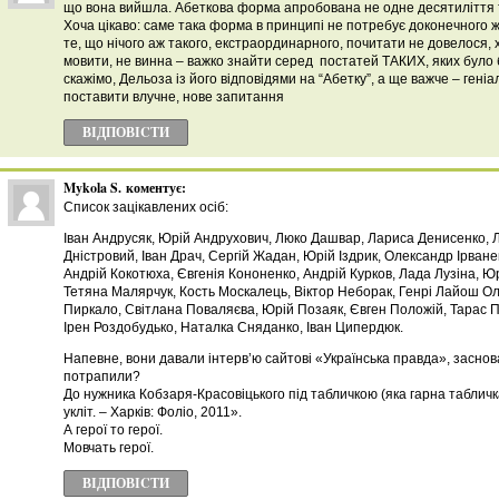
що вона вийшла. Абеткова форма апробована не одне десятиліття том
Хоча цікаво: саме така форма в принципі не потребує доконечного ж
те, що нічого аж такого, екстраординарного, почитати не довелося, х
мовити, не винна – важко знайти серед постатей ТАКИХ, яких було б
скажімо, Дельоза із його відповідями на “Абетку”, а ще важче – гені
поставити влучне, нове запитання
ВІДПОВІCТИ
Mykola S.
коментує:
Список зацікавлених осіб:
Іван Андрусяк, Юрій Андрухович, Люко Дашвар, Лариса Денисенко, 
Дністровий, Іван Драч, Сергій Жадан, Юрій Іздрик, Олександр Ірван
Андрій Кокотюха, Євгенія Кононенко, Андрій Курков, Лада Лузіна, Ю
Тетяна Малярчук, Кость Москалець, Віктор Неборак, Генрі Лайош Ол
Пиркало, Світлана Поваляєва, Юрій Позаяк, Євген Положій, Тарас 
Ірен Роздобудько, Наталка Сняданко, Іван Ципердюк.
Напевне, вони давали інтерв’ю сайтові «Українська правда», заснов
потрапили?
До нужника Кобзаря-Красовіцького під табличкою (яка гарна табличка
укліт. – Харків: Фоліо, 2011».
А герої то герої.
Мовчать герої.
ВІДПОВІCТИ