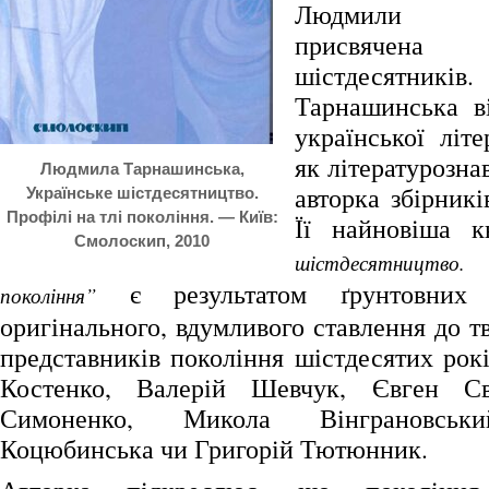
Людмили Та
присвячен
шістдесятни
Тарнашинська в
української літ
як літературозна
Людмила Тарнашинська,
авторка збірникі
Українське шістдесятництво.
Профілі на тлі покоління. — Київ:
Її найновіша 
Смолоскип, 2010
шістдесятництво
є результатом ґрунтовних 
покоління”
оригінального, вдумливого ставлення до т
представників покоління шістдесятих рокі
Костенко, Валерій Шевчук, Євген Св
Симоненко, Микола Вінграновськ
Коцюбинська чи Григорій Тютюнник.