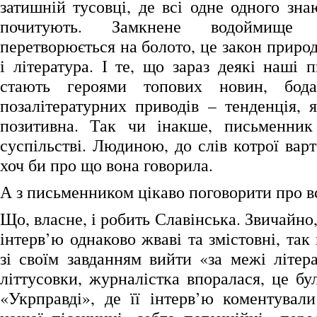
затишній тусовці, де всі одне одного знаю
почитують. Замкнене водоймище 
перетворюється на болото, це закон природ
і література. І те, що зараз деякі наші
стають героями топових новин, бод
позалітературних приводів – тенденція, 
позитивна. Так чи інакше, письменник
суспільстві. Людиною, до слів котрої вар
хоч би про що вона говорила.
А з письменником цікаво поговорити про в
Що, власне, і робить Славінська. Звичайно,
інтерв’ю однаково жваві та змістовні, так
зі своїм завданням вийти «за межі літера
літтусовки, журналістка впоралася, це б
«Укрправді», де її інтерв’ю коментувал