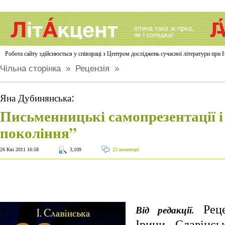
Робота сайту здійснюється у співпраці з Центром досліджень сучасної літератури п
Чільна сторінка
»
Рецензія
»
:
Яна Дубинянська
Письменницькі самопрезентації і
покоління”
26 Кві 2011 16:58
3,109
22 коментарі
Реце
Від редакції.
Ірини Славінс