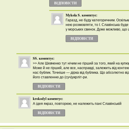
ВІДПОВІCТИ
Mykola S.
коментує:
Гаразд, не буду категоричним. Оскільк
нею розмовляти, то І. Славінська бу
у морських свинок. Дуже можливо, що 
ВІДПОВІCТИ
SS.
коментує:
>> Але Шевченко тут нічим не гірший за того, який на купю
Може й не гірший, але все, насправді, залежить від контекс
нас бублик. Точніше — дірка від бублика. Що абсолютно від
його ставленню до (суч)укрліт-ри.
ВІДПОВІCТИ
krokodyl
коментує:
А ідея якраз, повторюю, не належить пані Славінській
ВІДПОВІCТИ