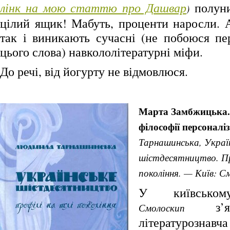
лінк на мою статтю про Дашвар
полуни
)
цілий ящик! Мабуть, проценти наросли. А
так і виникають сучасні (не побоюся пе
цього слова) навкололітературні міфи.
До речі, від йогурту не відмовлюся.
Марта Замбжицька. 
філософії персоналі
Тарнашинська, Украї
шістдесятництво. Пр
покоління. — Київ: С
У київськом
з’яв
Смолоскип
літературоз