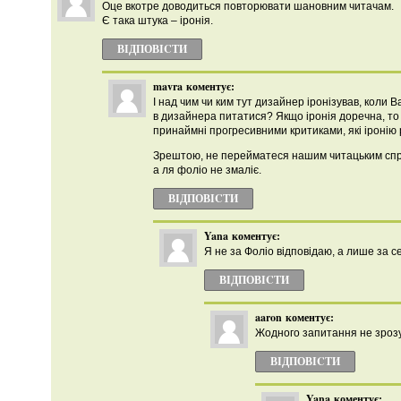
Оце вкотре доводиться повторювати шановним читачам.
Є така штука – іронія.
ВІДПОВІCТИ
mavra
коментує:
І над чим чи ким тут дизайнер іронізував, коли 
в дизайнера питатися? Якщо іронія доречна, то 
принаймні прогресивними критиками, які іронію 
Зрештою, не перейматеся нашим читацьким спри
а ля фоліо не змаліє.
ВІДПОВІCТИ
Yana
коментує:
Я не за Фоліо відповідаю, а лише за с
ВІДПОВІCТИ
aaron
коментує:
Жодного запитання не зрозу
ВІДПОВІCТИ
Yana
коментує: