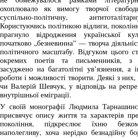
охоплювало як вимогу творчої свобод
суспільно-політичну, антитоталіт
Користуючись політикою відлиги, поколін
прагнуло відродження української к
початково „безневинна” — творча діяльні
політичного масштабу. Відгуком цього ст
окремих поетів та письменників, з 
засуджено на багатолітні ув’язнення, а 
роботи і можливості творити. Деякі з них,
чи Валерій Шевчук, у відповідь на репре
внутрішньої еміграції.
У своїй монографії Людмила Тарнашинсь
присвячує опису життя та характерів пре
покоління, підкреслює їхню безком
наполегливу, хоча нерідко безнадійну бо