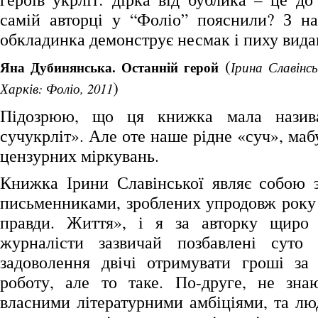
самій авторці у “Фоліо” пояснили? З н
обкладинка демонструє несмак і пиху вида
(
Яна Дубинянська. Останній герой
Ірина Славінсь
)
Харків: Фоліо, 2011
Підозрюю, що ця книжка мала назива
сучукрліт». Але оте наше рідне «суч», маб
цензурних міркувань.
Книжка Ірини Славінської являє собою з
письменниками, зроблених упродовж року 
правди. Життя», і я за авторку щиро 
журналісти зазвичай позбавлені суто 
задоволення двічі отримувати гроші за
роботу, але то таке. По-друге, не зна
власними літературними амбіціями, та лю