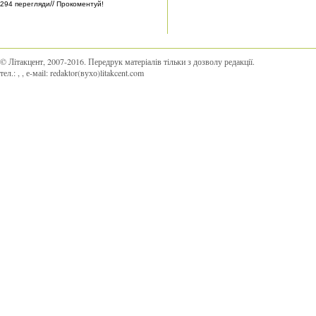
//
294 перегляди
Прокоментуй!
© Літакцент, 2007-2016
.
Передрук матеріалів тільки з дозволу редакції.
тел.:
,
, е-маіl:
redaktor(вухо)litakcent.com