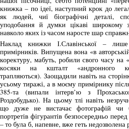
нашої пісочниці, себто потенційні «пере
книжка – по ідеї, наступний крок до легалі
як людей, чиї біографічні деталі, спо
уподобання й думки цікаві широкому за
навколо яких із часом наросте шар справжн
Наклад книжки І.Славінської – лише
примірників. Випущена вона «в авторській
коректуру, мабуть, робили свого часу на 
косяки на кшталт «андронного ко
трапляються). Заощадили навіть на сторінк
усьому тиражі, а в моєму примірнику після
385-та (випали інтерв’ю з Прохаськ
Роздобудько). На цьому тлі навіть незруч
що дуже не вистачає фотографій чи 
портретів фігурантів безпосередньо пере
– то була б, напевне, вже геть недозволена 