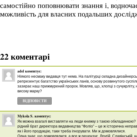
самостійно поповнювати знання і, водноч
можливість для власних подальших дослід
22 коментарі
adel
коментує:
Ніякого несмаку видавця тут нема. На палітурці складна дизайнерсь
репрезентує багатство українських ланів, основу розвинутого суспіль
зазирає наш прижмурений пророк. Мовляв, що, хлопці з сучукрліту,
високу марку?
ВІДПОВІCТИ
Mykola S.
коментує:
Як можна взагалі виставляти на люди книжку з такою обкладинкою?
рідний брат директора видавництва “Фоліо” – це ж історична неправд
як і його продукцію, таки треба ігнорувати. Ми ж домовлялися.
Одна знає, що домовлялися, а все ж рецензує. Другій, Славінській, 