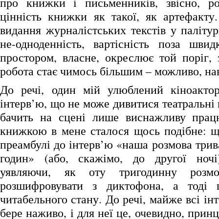
про книжки і письменників, звісно, ро
цінність книжки як такої, як артефакту.
видання журналістських текстів у паліту
не-одноденність, вартісність поза шви
простором, власне, окреслює той поріг,
робота стає чимось більшим – можливо, нав
До речі, один мій улюблений кіноактор
інтерв’ю, що не може дивитися театральні 
бачить на сцені лише виснажливу працю
книжкою в мене сталося щось подібне: щ
преамбулі до інтерв’ю «наша розмова трив
годин» (або, скажімо, до другої ночі)
уявляючи, як оту тригодинну розм
розшифровувати з диктофона, а тоді
читабельного стану. До речі, майже всі ін
бере наживо, і для неї це, очевидно, прин