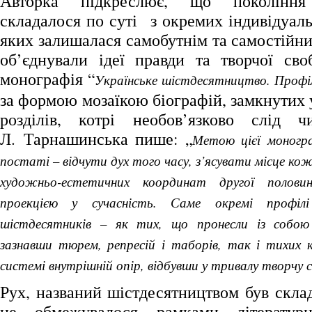
Авторка підкреслює, що покоління 
складалося по суті з окремих індивідуаль
яких залишалася самобутнім та самостійни
об’єднували ідеї правди та творчої св
монографія “
Українське шістдесятництво. Профіл
за формою мозаїкою біографій, замкнутих
розділів, котрі необов’язково слід ч
Л. Тарнашинська пише: „
Метою цієї моногра
постаті – відчути дух того часу, з’ясувати місце ко
художньо-естетичних координат другої полов
проекцією у сучасність. Саме окремі профіл
шістдесятників – як тих, що пронесли із собою
зазнавши тюрем, репресій і таборів, так і тихих к
системі внутрішній опір, відбувши у тривалу творчу 
Рух, названий шістдесятництвом був скла
не обмежувалося рамками літератур