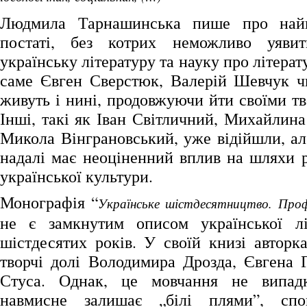
Людмила Тарнашинська пише про найв
постаті, без котрих неможливо уяви
українську літературу та науку про літерату
саме Євген Сверстюк, Валерій Шевчук ч
живуть і нині, продовжуючи йти своїми т
Інші, такі як Іван Світличний, Михайлин
Микола Вінграновський, уже відійшли, але
надалі має неоціненний вплив на шляхи р
української культури.
Монографія “
Українське шістдесятництво. Профі
не є замкнутим описом української лі
шістдесятих років. У своїй книзі авторк
творчі долі Володимира Дрозда, Євгена 
Стуса. Однак, це мовчання не випад
навмисне залишає „білі плями”, спо