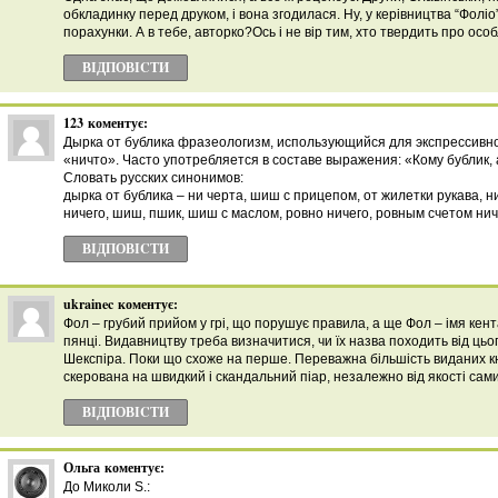
обкладинку перед друком, і вона згодилася. Ну, у керівництва “Фоліо
порахунки. А в тебе, авторко?Ось і не вір тим, хто твердить про особ
ВІДПОВІCТИ
123
коментує:
Дырка от бублика фразеологизм, использующийся для экспрессивн
«ничто». Часто употребляется в составе выражения: «Кому бублик, 
Словать русских синонимов:
дырка от бублика – ни черта, шиш с прицепом, от жилетки рукава, н
ничего, шиш, пшик, шиш с маслом, ровно ничего, ровным счетом нич
ВІДПОВІCТИ
ukrainec
коментує:
Фол – грубий прийом у грі, що порушує правила, а ще Фол – імя кен
пянці. Видавництву треба визначитися, чи їх назва походить від цьог
Шекспіра. Поки що схоже на перше. Переважна більшість виданих к
скерована на швидкий і скандальний піар, незалежно від якості сами
ВІДПОВІCТИ
Ольга
коментує:
До Миколи S.: