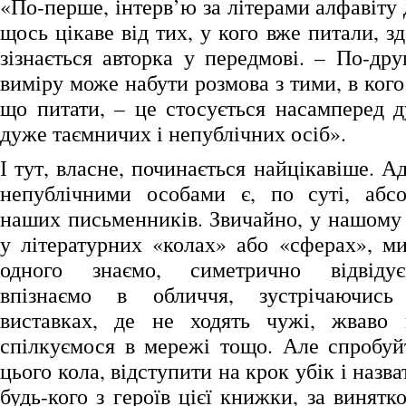
«По-перше, інтерв’ю за літерами алфавіту
щось цікаве від тих, у кого вже питали, зд
зізнається авторка у передмові. – По-дру
виміру може набути розмова з тими, в кого
що питати, – це стосується насамперед 
дуже таємничих і непублічних осіб».
І тут, власне, починається найцікавіше. А
непублічними особами є, по суті, абсо
наших письменників. Звичайно, у нашому 
у літературних «колах» або «сферах», ми
одного знаємо, симетрично відвідує
впізнаємо в обличчя, зустрічаючис
виставках, де не ходять чужі, жваво
спілкуємося в мережі тощо. Але спробуй
цього кола, відступити на крок убік і назв
будь-кого з героїв цієї книжки, за винятк