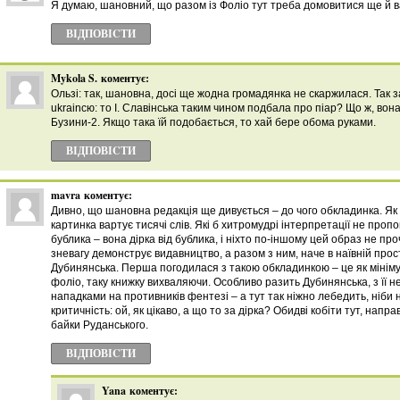
Я думаю, шановний, що разом із Фоліо тут треба домовитися ще й ва
ВІДПОВІCТИ
Mykola S.
коментує:
Ользі: так, шановна, досі ще жодна громадянка не скаржилася. Так з
ukraincю: то І. Славінська таким чином подбала про піар? Що ж, вон
Бузини-2. Якщо така їй подобається, то хай бере обома руками.
ВІДПОВІCТИ
mavra
коментує:
Дивно, що шановна редакція ще дивується – до чого обкладинка. Як 
картинка вартує тисячі слів. Які б хитромудрі інтерпретації не пропо
бублика – вона дірка від бублика, і ніхто по-іншому цей образ не пр
зневагу демонструє видавництво, а разом з ним, наче в наївній прост
Дубинянська. Перша погодилася з такою обкладинкою – це як мініму
фоліо, таку книжку вихваляючи. Особливо разить Дубинянська, з ї
нападками на противників фентезі – а тут так ніжно лебедить, ніби
критичність: ой, як цікаво, а що то за дірка? Обидві кобіти тут, направ
байки Руданського.
ВІДПОВІCТИ
Yana
коментує: