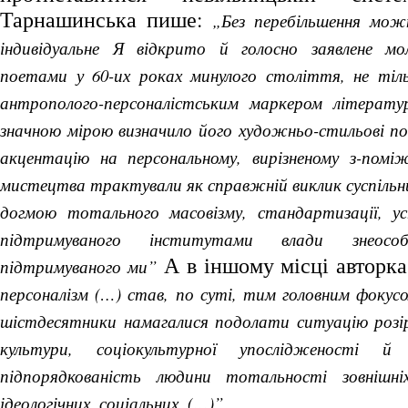
Тарнашинська пише:
„Без перебільшення мож
індивідуальне Я відкрито й голосно заявлене мо
поетами у 60-их роках минулого століття, не тіл
антрополого-персоналістським маркером літератур
значною мірою визначило його художньо-стильові по
акцентацію на персональному, вирізненому з-поміж
мистецтва трактували як справжній виклик суспільн
догмою тотального масовізму, стандартизації, ус
підтримуваного інститутами влади знеосо
А в іншому місці авторк
підтримуваного ми”
персоналізм (…) став, по суті, тим головним фокус
шістдесятники намагалися подолати ситуацію розір
культури, соціокультурної упослідженості й
підпорядкованість людини тотальності зовнішніх
ідеологічних, соціальних, (…)”