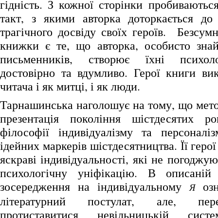
гідність. З кожної сторінки пробиваютьс
такт, з якими авторка доторкається до
трагічного досвіду своїх героїв. Безсум
книжки є те, що авторка, особисто зна
письменників, створює їхні психоло
достовірно та вдумливо. Герої книги в
читача і як митці, і як люди.
Тарнашинська наголошує на тому, що мето
презентація покоління шістдесятих ро
філософії індивідуалізму та персоналі
ідейних маркерів шістдесятництва. Її герої
яскраві індивідуальності, які не погоджую
психологічну уніфікацію. В описаній
зосередження на індивідуальному
озн
Я
літературний постулат, але, пере
протиставитися невільницькій сис