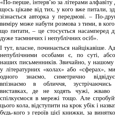
«По-перше, інтерв’ю за літерами алфавіту
щось цікаве від тих, у кого вже питали, зд
зізнається авторка у передмові. – По-дру
виміру може набути розмова з тими, в кого
що питати, – це стосується насамперед 
дуже таємничих і непублічних осіб».
І тут, власне, починається найцікавіше. А
непублічними особами є, по суті, абсо
наших письменників. Звичайно, у нашому 
у літературних «колах» або «сферах», ми
одного знаємо, симетрично відвідує
впізнаємо в обличчя, зустрічаючис
виставках, де не ходять чужі, жваво
спілкуємося в мережі тощо. Але спробуй
цього кола, відступити на крок убік і назв
будь-кого з героїв цієї книжки, за винятк