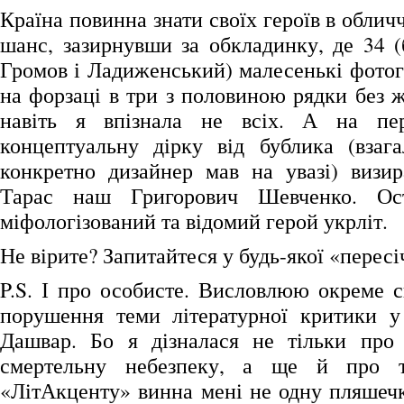
Країна повинна знати своїх героїв в обличч
шанс, зазирнувши за обкладинку, де 34 (
Громов і Ладиженський) малесенькі фотог
на форзаці в три з половиною рядки без 
навіть я впізнала не всіх. А на пе
концептуальну дірку від бублика (взага
конкретно дизайнер мав на увазі) визир
Тарас наш Григорович Шевченко. Ост
міфологізований та відомий герой укрліт.
Не вірите? Запитайтеся у будь-якої «перес
P.S. І про особисте. Висловлюю окреме с
порушення теми літературної критики у
Дашвар. Бо я дізналася не тільки про
смертельну небезпеку, а ще й про т
«ЛітАкценту» винна мені не одну пляше