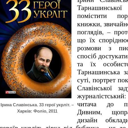
Тарнашинсько
помістити п
книжки, звичайно
поглядів, – про
що їх спорідню
розмови з пи
спосіб достукати
та їх особист
Тарнашинська з
суті, портрет по
Славінської за
журналістський: 
читача до п
Ірина Славінська. 33 герої укрліт. –
Дивним, щопра
Харків: Фоліо, 2011
дизайн обкла
героїв укрліт: дірка від бублика – це д