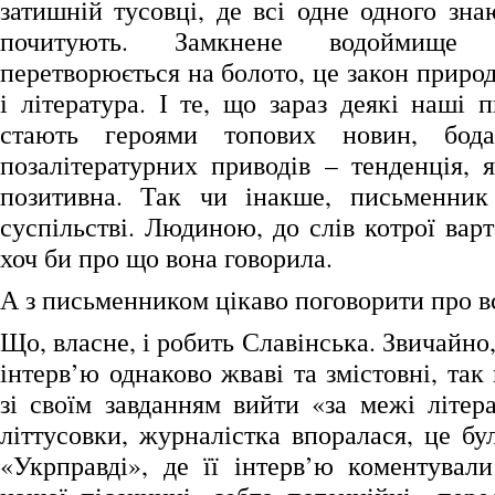
затишній тусовці, де всі одне одного знаю
почитують. Замкнене водоймище 
перетворюється на болото, це закон природ
і література. І те, що зараз деякі наші
стають героями топових новин, бод
позалітературних приводів – тенденція, 
позитивна. Так чи інакше, письменник
суспільстві. Людиною, до слів котрої вар
хоч би про що вона говорила.
А з письменником цікаво поговорити про в
Що, власне, і робить Славінська. Звичайно,
інтерв’ю однаково жваві та змістовні, так
зі своїм завданням вийти «за межі літера
літтусовки, журналістка впоралася, це б
«Укрправді», де її інтерв’ю коментувал