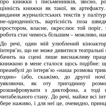
про книжки і письменників, звісно, ро
цінність книжки як такої, як артефакту.
видання журналістських текстів у паліту
не-одноденність, вартісність поза шви
простором, власне, окреслює той поріг,
робота стає чимось більшим – можливо, нав
До речі, один мій улюблений кіноактор
інтерв’ю, що не може дивитися театральні 
бачить на сцені лише виснажливу працю
книжкою в мене сталося щось подібне: щ
преамбулі до інтерв’ю «наша розмова трив
годин» (або, скажімо, до другої ночі)
уявляючи, як оту тригодинну розм
розшифровувати з диктофона, а тоді
читабельного стану. До речі, майже всі ін
бере наживо, і для неї це, очевидно, прин