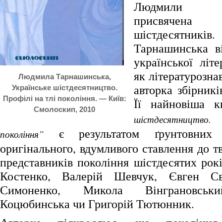
Людмили Та
присвячен
шістдесятни
Тарнашинська в
української літ
як літературозна
Людмила Тарнашинська,
авторка збірникі
Українське шістдесятництво.
Профілі на тлі покоління. — Київ:
Її найновіша 
Смолоскип, 2010
шістдесятництво
є результатом ґрунтовних 
покоління”
оригінального, вдумливого ставлення до т
представників покоління шістдесятих рокі
Костенко, Валерій Шевчук, Євген Св
Симоненко, Микола Вінграновськ
Коцюбинська чи Григорій Тютюнник.