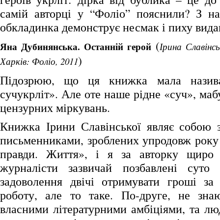
самій авторці у “Фоліо” пояснили? З н
обкладинка демонструє несмак і пиху вида
(
Яна Дубинянська. Останній герой
Ірина Славінсь
)
Харків: Фоліо, 2011
Підозрюю, що ця книжка мала назива
сучукрліт». Але оте наше рідне «суч», маб
цензурних міркувань.
Книжка Ірини Славінської являє собою з
письменниками, зроблених упродовж року 
правди. Життя», і я за авторку щиро 
журналісти зазвичай позбавлені суто 
задоволення двічі отримувати гроші за
роботу, але то таке. По-друге, не зна
власними літературними амбіціями, та лю