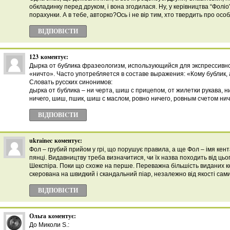
обкладинку перед друком, і вона згодилася. Ну, у керівництва “Фоліо
порахунки. А в тебе, авторко?Ось і не вір тим, хто твердить про особ
ВІДПОВІCТИ
123
коментує:
Дырка от бублика фразеологизм, использующийся для экспрессивн
«ничто». Часто употребляется в составе выражения: «Кому бублик, 
Словать русских синонимов:
дырка от бублика – ни черта, шиш с прицепом, от жилетки рукава, н
ничего, шиш, пшик, шиш с маслом, ровно ничего, ровным счетом нич
ВІДПОВІCТИ
ukrainec
коментує:
Фол – грубий прийом у грі, що порушує правила, а ще Фол – імя кен
пянці. Видавництву треба визначитися, чи їх назва походить від цьог
Шекспіра. Поки що схоже на перше. Переважна більшість виданих к
скерована на швидкий і скандальний піар, незалежно від якості сами
ВІДПОВІCТИ
Ольга
коментує:
До Миколи S.: