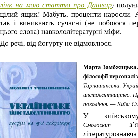
лінк на мою статтю про Дашвар
полуни
)
цілий ящик! Мабуть, проценти наросли. А
так і виникають сучасні (не побоюся пе
цього слова) навкололітературні міфи.
До речі, від йогурту не відмовлюся.
Марта Замбжицька. 
філософії персоналі
Тарнашинська, Украї
шістдесятництво. Пр
покоління. — Київ: С
У київськом
з’яв
Смолоскип
літературоз