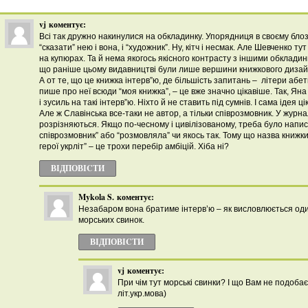
vj
коментує:
Всі так дружно накинулися на обкладинку. Упорядниця в своєму блоз
“сказати” нею і вона, і “художник”. Ну, кітч і несмак. Але Шевченко тут
на купюрах. Та й нема якогось якісного контрасту з іншими обклади
що раніше цьому видавництві були лише вершини книжкового дизай
А от те, що це книжка інтерв”ю, де більшість запитань – літери абе
пише про неї всюди “моя книжка”, – це вже значно цікавіше. Так, Яна
і зусиль на такі інтерв”ю. Ніхто й не ставить під сумнів. І сама ідея ці
Але ж Славінська все-таки не автор, а тільки співрозмовник. У журнал
розрізняються. Якщо по-чесному і цивілізованому, треба було написат
співрозмовник” або “розмовляла” чи якось так. Тому що назва книжки 
герої укрліт” – це трохи перебір амбіцій. Хіба ні?
ВІДПОВІCТИ
Mykola S.
коментує:
Незабаром вона братиме інтерв’ю – як висловлюється о
морських свинок.
ВІДПОВІCТИ
vj
коментує:
При чім тут морські свинки? І що Вам не подобає
літ.укр.мова)