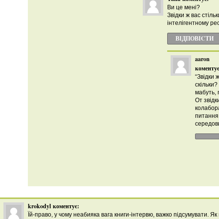
Ви це мені?
Звідки ж вас стіль
інтелігентному ре
ВІДПОВІCТИ
aaron
коментує
“Звідки 
скільки?
мабуть,
От звідк
колабора
питання
середов
krokodyl
коментує:
Їй-право, у чому неабияка вага книги-інтервю, важко підсумувати. Як в