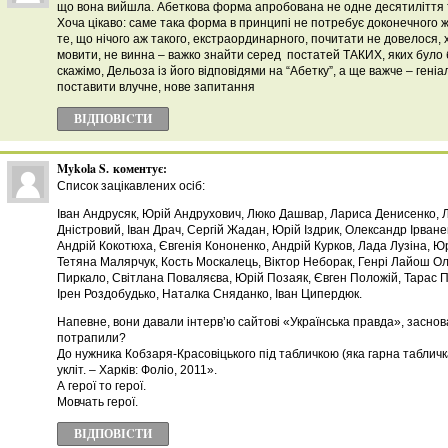
що вона вийшла. Абеткова форма апробована не одне десятиліття том
Хоча цікаво: саме така форма в принципі не потребує доконечного ж
те, що нічого аж такого, екстраординарного, почитати не довелося, х
мовити, не винна – важко знайти серед постатей ТАКИХ, яких було б
скажімо, Дельоза із його відповідями на “Абетку”, а ще важче – гені
поставити влучне, нове запитання
ВІДПОВІCТИ
Mykola S.
коментує:
Список зацікавлених осіб:
Іван Андрусяк, Юрій Андрухович, Люко Дашвар, Лариса Денисенко, 
Дністровий, Іван Драч, Сергій Жадан, Юрій Іздрик, Олександр Ірван
Андрій Кокотюха, Євгенія Кононенко, Андрій Курков, Лада Лузіна, Ю
Тетяна Малярчук, Кость Москалець, Віктор Неборак, Генрі Лайош Ол
Пиркало, Світлана Поваляєва, Юрій Позаяк, Євген Положій, Тарас 
Ірен Роздобудько, Наталка Сняданко, Іван Ципердюк.
Напевне, вони давали інтерв’ю сайтові «Українська правда», заснов
потрапили?
До нужника Кобзаря-Красовіцького під табличкою (яка гарна табличка
укліт. – Харків: Фоліо, 2011».
А герої то герої.
Мовчать герої.
ВІДПОВІCТИ