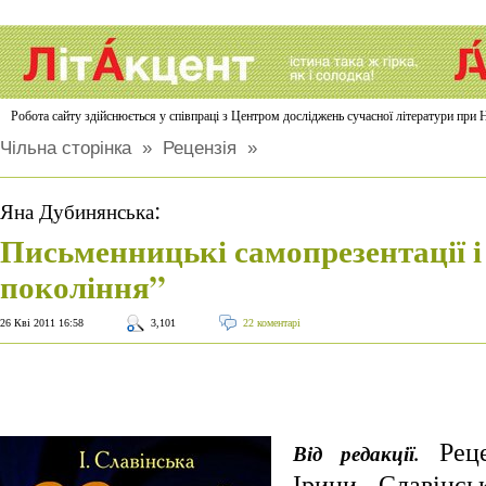
Робота сайту здійснюється у співпраці з Центром досліджень сучасної літератури п
Чільна сторінка
»
Рецензія
»
:
Яна Дубинянська
Письменницькі самопрезентації і
покоління”
26 Кві 2011 16:58
3,101
22 коментарі
Реце
Від редакції.
Ірини Славінс