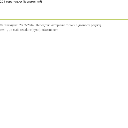
//
294 перегляди
Прокоментуй!
© Літакцент, 2007-2016
.
Передрук матеріалів тільки з дозволу редакції.
тел.:
,
, е-маіl:
redaktor(вухо)litakcent.com