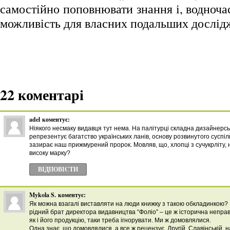
самостійно поповнювати знання і, водноч
можливість для власних подальших дослід
22 коментарі
adel
коментує:
Ніякого несмаку видавця тут нема. На палітурці складна дизайнерсь
репрезентує багатство українських ланів, основу розвинутого суспіль
зазирає наш прижмурений пророк. Мовляв, що, хлопці з сучукрліту,
високу марку?
ВІДПОВІCТИ
Mykola S.
коментує:
Як можна взагалі виставляти на люди книжку з такою обкладинкою?
рідний брат директора видавництва “Фоліо” – це ж історична неправд
як і його продукцію, таки треба ігнорувати. Ми ж домовлялися.
Одна знає, що домовлялися, а все ж рецензує. Другій, Славінській, 