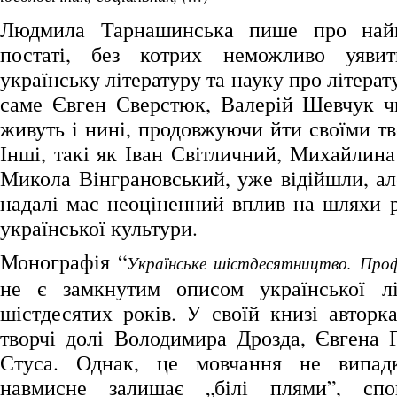
Людмила Тарнашинська пише про найв
постаті, без котрих неможливо уяви
українську літературу та науку про літерату
саме Євген Сверстюк, Валерій Шевчук ч
живуть і нині, продовжуючи йти своїми т
Інші, такі як Іван Світличний, Михайлин
Микола Вінграновський, уже відійшли, але
надалі має неоціненний вплив на шляхи р
української культури.
Монографія “
Українське шістдесятництво. Профі
не є замкнутим описом української лі
шістдесятих років. У своїй книзі авторк
творчі долі Володимира Дрозда, Євгена 
Стуса. Однак, це мовчання не випад
навмисне залишає „білі плями”, спо