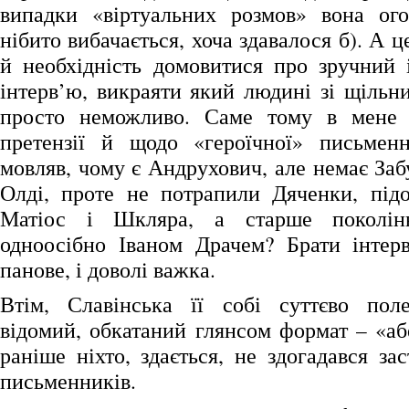
випадки «віртуальних розмов» вона ог
нібито вибачається, хоча здавалося б). А ц
й необхідність домовитися про зручний 
інтерв’ю, викраяти який людині зі щільн
просто неможливо. Саме тому в мене
претензії й щодо «героїчної» письменн
мовляв, чому є Андрухович, але немає Заб
Олді, проте не потрапили Дяченки, підоз
Матіос і Шкляра, а старше поколінн
одноосібно Іваном Драчем? Брати інтер
панове, і доволі важка.
Втім, Славінська її собі суттєво пол
відомий, обкатаний глянсом формат – «аб
раніше ніхто, здається, не здогадався за
письменників.