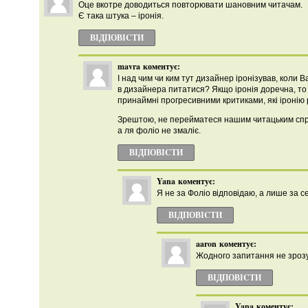
Оце вкотре доводиться повторювати шановним читачам.
Є така штука – іронія.
ВІДПОВІCТИ
mavra
коментує:
І над чим чи ким тут дизайнер іронізував, коли 
в дизайнера питатися? Якщо іронія доречна, то 
принаймні прогресивними критиками, які іронію 
Зрештою, не перейматеся нашим читацьким спри
а ля фоліо не змаліє.
ВІДПОВІCТИ
Yana
коментує:
Я не за Фоліо відповідаю, а лише за с
ВІДПОВІCТИ
aaron
коментує:
Жодного запитання не зрозу
ВІДПОВІCТИ
Yana
коментує: