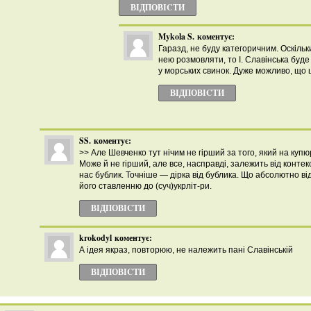
ВІДПОВІCТИ
Mykola S.
коментує:
Гаразд, не буду категоричним. Оскільк
нею розмовляти, то І. Славінська бу
у морських свинок. Дуже можливо, що 
ВІДПОВІCТИ
SS.
коментує:
>> Але Шевченко тут нічим не гірший за того, який на купю
Може й не гірший, але все, насправді, залежить від контекс
нас бублик. Точніше — дірка від бублика. Що абсолютно від
його ставленню до (суч)укрліт-ри.
ВІДПОВІCТИ
krokodyl
коментує:
А ідея якраз, повторюю, не належить пані Славінській
ВІДПОВІCТИ