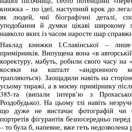
нашої пісочниці, себто потенційні «пере
книжка – по ідеї, наступний крок до легалі
як людей, чиї біографічні деталі, спо
уподобання й думки цікаві широкому за
навколо яких із часом наросте шар справжн
Наклад книжки І.Славінської – лише
примірників. Випущена вона «в авторській
коректуру, мабуть, робили свого часу на 
косяки на кшталт «андронного ко
трапляються). Заощадили навіть на сторінк
усьому тиражі, а в моєму примірнику після
385-та (випали інтерв’ю з Прохаськ
Роздобудько). На цьому тлі навіть незруч
що дуже не вистачає фотографій чи 
портретів фігурантів безпосередньо пере
– то була б, напевне, вже геть недозволена 