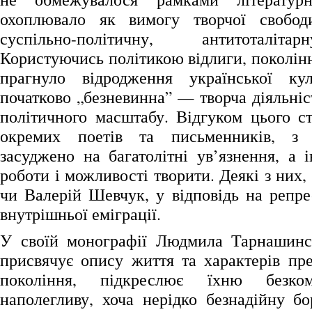
охоплювало як вимогу творчої свобод
суспільно-політичну, антитоталіт
Користуючись політикою відлиги, поколін
прагнуло відродження української к
початково „безневинна” — творча діяльні
політичного масштабу. Відгуком цього ст
окремих поетів та письменників, з 
засуджено на багатолітні ув’язнення, а 
роботи і можливості творити. Деякі з них,
чи Валерій Шевчук, у відповідь на репре
внутрішньої еміграції.
У своїй монографії Людмила Тарнашинсь
присвячує опису життя та характерів пре
покоління, підкреслює їхню безком
наполегливу, хоча нерідко безнадійну бо