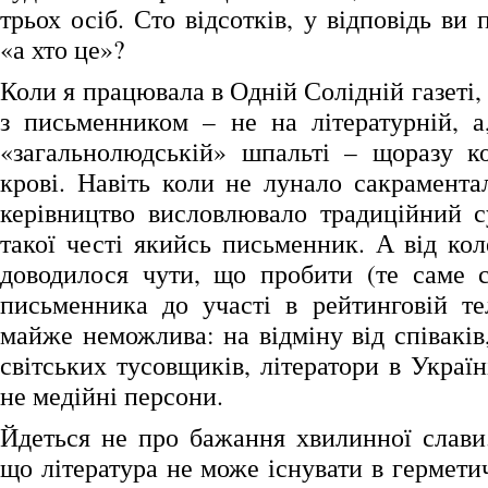
трьох осіб. Сто відсотків, у відповідь ви 
«а хто це»?
Коли я працювала в Одній Солідній газеті,
з письменником – не на літературній, а
«загальнолюдській» шпальті – щоразу к
крові. Навіть коли не лунало сакрамента
керівництво висловлювало традиційний с
такої честі якийсь письменник. А від кол
доводилося чути, що пробити (те саме с
письменника до участі в рейтинговій те
майже неможлива: на відміну від співаків
світських тусовщиків, літератори в Україні
не медійні персони.
Йдеться не про бажання хвилинної слави.
що література не може існувати в гермети