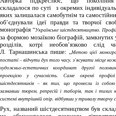
Авторка підкреслює, що покоління 
складалося по суті з окремих індивідуаль
яких залишалася самобутнім та самостійни
об’єднували ідеї правди та творчої св
монографія “
Українське шістдесятництво. Профіл
за формою мозаїкою біографій, замкнутих
розділів, котрі необов’язково слід ч
Л. Тарнашинська пише: „
Метою цієї моногра
постаті – відчути дух того часу, з’ясувати місце ко
художньо-естетичних координат другої полов
проекцією у сучасність. Саме окремі профіл
шістдесятників – як тих, що пронесли із собою
зазнавши тюрем, репресій і таборів, так і тихих к
системі внутрішній опір, відбувши у тривалу творчу 
Рух, названий шістдесятництвом був скла
не обмежувалося рамками літератур