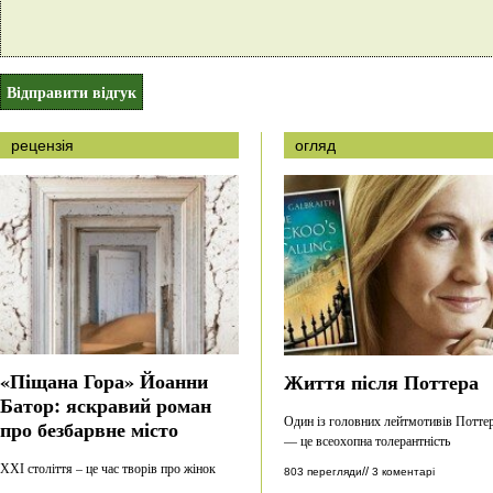
рецензія
огляд
«Піщана Гора» Йоанни
Життя після Поттера
Батор: яскравий роман
Один із головних лейтмотивів Потте
про безбарвне місто
— це всеохопна толерантність
ХХІ століття – це час творів про жінок
//
803 перегляди
3 коментарі