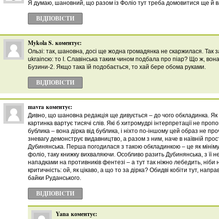
Я думаю, шановний, що разом із Фоліо тут треба домовитися ще й ва
ВІДПОВІCТИ
Mykola S.
коментує:
Ользі: так, шановна, досі ще жодна громадянка не скаржилася. Так з
ukraincю: то І. Славінська таким чином подбала про піар? Що ж, вон
Бузини-2. Якщо така їй подобається, то хай бере обома руками.
ВІДПОВІCТИ
mavra
коментує:
Дивно, що шановна редакція ще дивується – до чого обкладинка. Як 
картинка вартує тисячі слів. Які б хитромудрі інтерпретації не пропо
бублика – вона дірка від бублика, і ніхто по-іншому цей образ не пр
зневагу демонструє видавництво, а разом з ним, наче в наївній прост
Дубинянська. Перша погодилася з такою обкладинкою – це як мініму
фоліо, таку книжку вихваляючи. Особливо разить Дубинянська, з ї
нападками на противників фентезі – а тут так ніжно лебедить, ніби
критичність: ой, як цікаво, а що то за дірка? Обидві кобіти тут, направ
байки Руданського.
ВІДПОВІCТИ
Yana
коментує: