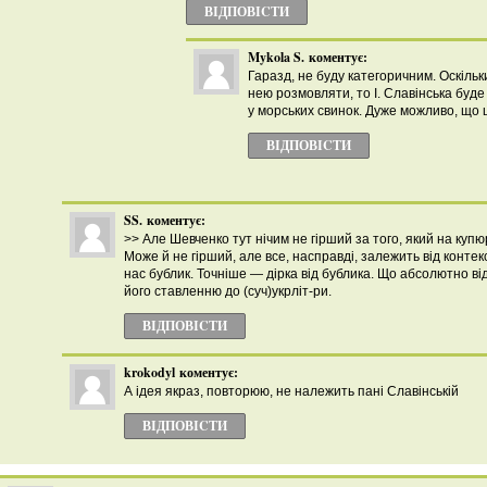
ВІДПОВІCТИ
Mykola S.
коментує:
Гаразд, не буду категоричним. Оскільк
нею розмовляти, то І. Славінська бу
у морських свинок. Дуже можливо, що 
ВІДПОВІCТИ
SS.
коментує:
>> Але Шевченко тут нічим не гірший за того, який на купю
Може й не гірший, але все, насправді, залежить від контекс
нас бублик. Точніше — дірка від бублика. Що абсолютно від
його ставленню до (суч)укрліт-ри.
ВІДПОВІCТИ
krokodyl
коментує:
А ідея якраз, повторюю, не належить пані Славінській
ВІДПОВІCТИ