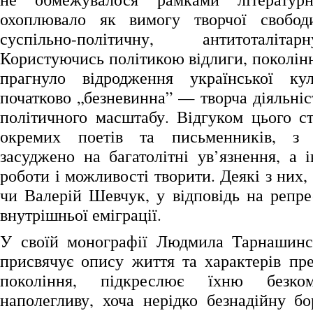
охоплювало як вимогу творчої свобод
суспільно-політичну, антитоталіт
Користуючись політикою відлиги, поколін
прагнуло відродження української к
початково „безневинна” — творча діяльні
політичного масштабу. Відгуком цього ст
окремих поетів та письменників, з 
засуджено на багатолітні ув’язнення, а 
роботи і можливості творити. Деякі з них,
чи Валерій Шевчук, у відповідь на репре
внутрішньої еміграції.
У своїй монографії Людмила Тарнашинсь
присвячує опису життя та характерів пре
покоління, підкреслює їхню безком
наполегливу, хоча нерідко безнадійну бо