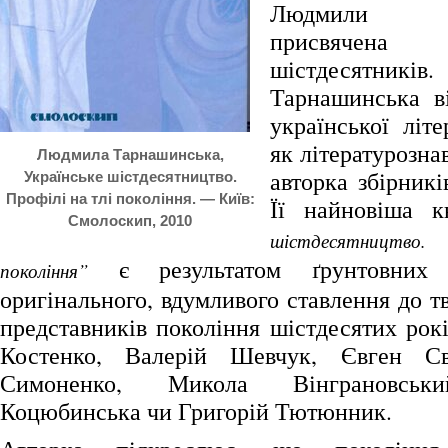
Людмили Та
присвячен
шістдесятни
Тарнашинська в
української літ
як літературозна
Людмила Тарнашинська,
авторка збірникі
Українське шістдесятництво.
Профілі на тлі покоління. — Київ:
Її найновіша 
Смолоскип, 2010
шістдесятництво
є результатом ґрунтовних 
покоління”
оригінального, вдумливого ставлення до т
представників покоління шістдесятих рокі
Костенко, Валерій Шевчук, Євген Св
Симоненко, Микола Вінграновськ
Коцюбинська чи Григорій Тютюнник.