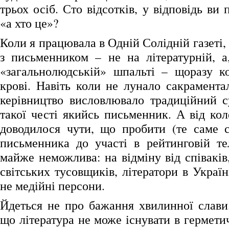
трьох осіб. Сто відсотків, у відповідь ви 
«а хто це»?
Коли я працювала в Одній Солідній газеті,
з письменником – не на літературній, а
«загальнолюдській» шпальті – щоразу к
крові. Навіть коли не лунало сакрамента
керівництво висловлювало традиційний с
такої честі якийсь письменник. А від кол
доводилося чути, що пробити (те саме с
письменника до участі в рейтинговій те
майже неможлива: на відміну від співаків
світських тусовщиків, літератори в Україні
не медійні персони.
Йдеться не про бажання хвилинної слави.
що література не може існувати в гермети