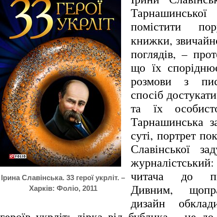
Тарнашинсько
помістити п
книжки, звичайно
поглядів, – про
що їх спорідню
розмови з пи
спосіб достукати
та їх особист
Тарнашинська з
суті, портрет по
Славінської за
журналістський: 
читача до п
Ірина Славінська. 33 герої укрліт. –
Дивним, щопра
Харків: Фоліо, 2011
дизайн обкла
героїв укрліт: дірка від бублика – це д