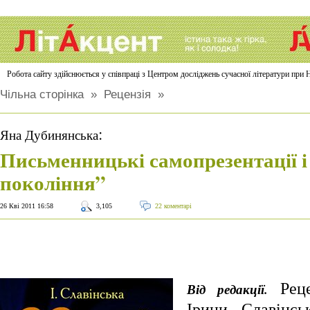
Робота сайту здійснюється у співпраці з Центром досліджень сучасної літератури п
Чільна сторінка
»
Рецензія
»
:
Яна Дубинянська
Письменницькі самопрезентації і
покоління”
26 Кві 2011 16:58
3,105
22 коментарі
Реце
Від редакції.
Ірини Славінс