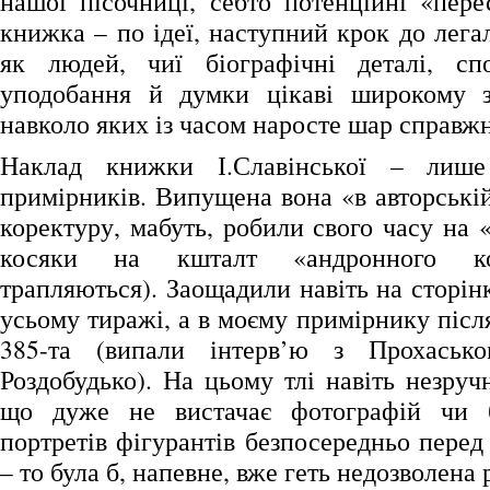
нашої пісочниці, себто потенційні «пере
книжка – по ідеї, наступний крок до легалі
як людей, чиї біографічні деталі, спо
уподобання й думки цікаві широкому за
навколо яких із часом наросте шар справжн
Наклад книжки І.Славінської – лише
примірників. Випущена вона «в авторській
коректуру, мабуть, робили свого часу на 
косяки на кшталт «андронного ко
трапляються). Заощадили навіть на сторінк
усьому тиражі, а в моєму примірнику після
385-та (випали інтерв’ю з Прохаськ
Роздобудько). На цьому тлі навіть незруч
що дуже не вистачає фотографій чи 
портретів фігурантів безпосередньо пере
– то була б, напевне, вже геть недозволена 