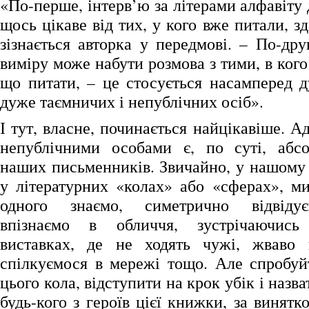
«По-перше, інтерв’ю за літерами алфавіту
щось цікаве від тих, у кого вже питали, зд
зізнається авторка у передмові. – По-дру
виміру може набути розмова з тими, в кого
що питати, – це стосується насамперед 
дуже таємничих і непублічних осіб».
І тут, власне, починається найцікавіше. А
непублічними особами є, по суті, абсо
наших письменників. Звичайно, у нашому 
у літературних «колах» або «сферах», ми
одного знаємо, симетрично відвідує
впізнаємо в обличчя, зустрічаючис
виставках, де не ходять чужі, жваво
спілкуємося в мережі тощо. Але спробуй
цього кола, відступити на крок убік і назв
будь-кого з героїв цієї книжки, за винятк