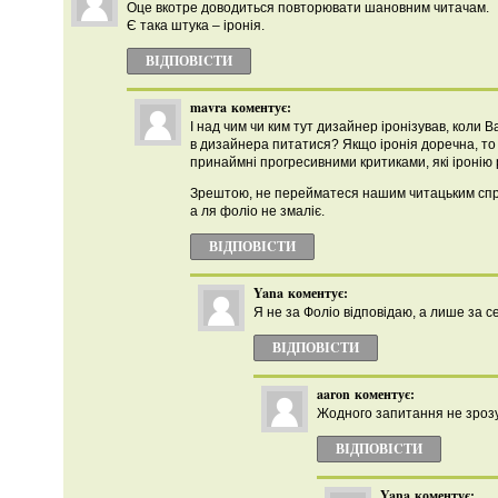
Оце вкотре доводиться повторювати шановним читачам.
Є така штука – іронія.
ВІДПОВІCТИ
mavra
коментує:
І над чим чи ким тут дизайнер іронізував, коли 
в дизайнера питатися? Якщо іронія доречна, то 
принаймні прогресивними критиками, які іронію 
Зрештою, не перейматеся нашим читацьким спри
а ля фоліо не змаліє.
ВІДПОВІCТИ
Yana
коментує:
Я не за Фоліо відповідаю, а лише за с
ВІДПОВІCТИ
aaron
коментує:
Жодного запитання не зрозу
ВІДПОВІCТИ
Yana
коментує: