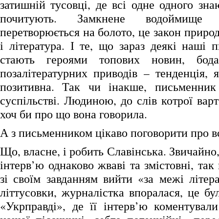
затишній тусовці, де всі одне одного знаю
почитують. Замкнене водоймище 
перетворюється на болото, це закон природ
і література. І те, що зараз деякі наші
стають героями топових новин, бод
позалітературних приводів – тенденція, 
позитивна. Так чи інакше, письменник
суспільстві. Людиною, до слів котрої вар
хоч би про що вона говорила.
А з письменником цікаво поговорити про в
Що, власне, і робить Славінська. Звичайно,
інтерв’ю однаково жваві та змістовні, так
зі своїм завданням вийти «за межі літера
літтусовки, журналістка впоралася, це б
«Укрправді», де її інтерв’ю коментувал