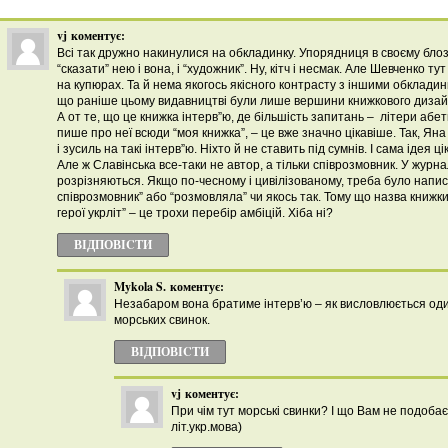
vj
коментує:
Всі так дружно накинулися на обкладинку. Упорядниця в своєму блоз
“сказати” нею і вона, і “художник”. Ну, кітч і несмак. Але Шевченко тут
на купюрах. Та й нема якогось якісного контрасту з іншими обклади
що раніше цьому видавництві були лише вершини книжкового дизай
А от те, що це книжка інтерв”ю, де більшість запитань – літери абе
пише про неї всюди “моя книжка”, – це вже значно цікавіше. Так, Яна
і зусиль на такі інтерв”ю. Ніхто й не ставить під сумнів. І сама ідея ці
Але ж Славінська все-таки не автор, а тільки співрозмовник. У журнал
розрізняються. Якщо по-чесному і цивілізованому, треба було написат
співрозмовник” або “розмовляла” чи якось так. Тому що назва книжки 
герої укрліт” – це трохи перебір амбіцій. Хіба ні?
ВІДПОВІCТИ
Mykola S.
коментує:
Незабаром вона братиме інтерв’ю – як висловлюється о
морських свинок.
ВІДПОВІCТИ
vj
коментує:
При чім тут морські свинки? І що Вам не подобає
літ.укр.мова)