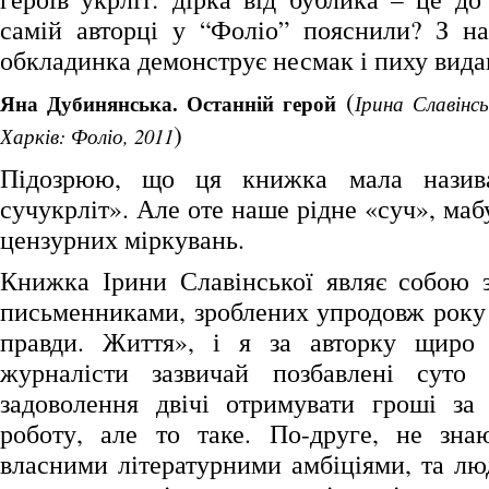
самій авторці у “Фоліо” пояснили? З н
обкладинка демонструє несмак і пиху вида
(
Яна Дубинянська. Останній герой
Ірина Славінсь
)
Харків: Фоліо, 2011
Підозрюю, що ця книжка мала назива
сучукрліт». Але оте наше рідне «суч», маб
цензурних міркувань.
Книжка Ірини Славінської являє собою з
письменниками, зроблених упродовж року 
правди. Життя», і я за авторку щиро 
журналісти зазвичай позбавлені суто 
задоволення двічі отримувати гроші за
роботу, але то таке. По-друге, не зна
власними літературними амбіціями, та лю