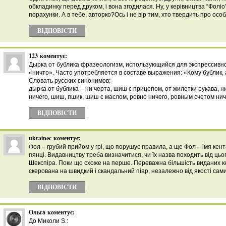
обкладинку перед друком, і вона згодилася. Ну, у керівництва “Фоліо
порахунки. А в тебе, авторко?Ось і не вір тим, хто твердить про особ
ВІДПОВІCТИ
123
коментує:
Дырка от бублика фразеологизм, использующийся для экспрессивн
«ничто». Часто употребляется в составе выражения: «Кому бублик, 
Словать русских синонимов:
дырка от бублика – ни черта, шиш с прицепом, от жилетки рукава, н
ничего, шиш, пшик, шиш с маслом, ровно ничего, ровным счетом нич
ВІДПОВІCТИ
ukrainec
коментує:
Фол – грубий прийом у грі, що порушує правила, а ще Фол – імя кен
пянці. Видавництву треба визначитися, чи їх назва походить від цьог
Шекспіра. Поки що схоже на перше. Переважна більшість виданих к
скерована на швидкий і скандальний піар, незалежно від якості сами
ВІДПОВІCТИ
Ольга
коментує:
До Миколи S.: