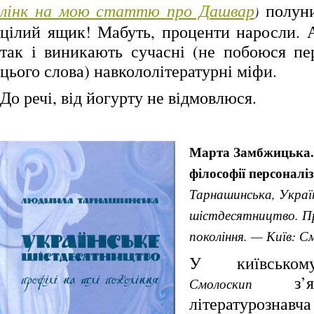
лінк на мою статтю про Дашвар
полуни
)
цілий ящик! Мабуть, проценти наросли. А
так і виникають сучасні (не побоюся пе
цього слова) навкололітературні міфи.
До речі, від йогурту не відмовлюся.
Марта Замбжицька. 
філософії персоналі
Тарнашинська, Украї
шістдесятництво. Пр
покоління. — Київ: С
У київськом
з’яв
Смолоскип
літературоз