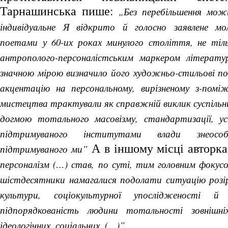
Тарнашинська пише:
„Без перебільшення мож
індивідуальне Я відкрито й голосно заявлене мо
поетами у 60-их роках минулого століття, не тіл
антрополого-персоналістським маркером літератур
значною мірою визначило його художньо-стильові по
акцентацію на персональному, вирізненому з-поміж
мистецтва трактували як справжній виклик суспільн
догмою тотального масовізму, стандартизації, ус
підтримуваного інститутами влади знеосо
А в іншому місці авторк
підтримуваного ми”
персоналізм (…) став, по суті, тим головним фокус
шістдесятники намагалися подолати ситуацію розір
культури, соціокультурної упослідженості й
підпорядкованість людини тотальності зовнішніх
ідеологічних, соціальних, (…)”