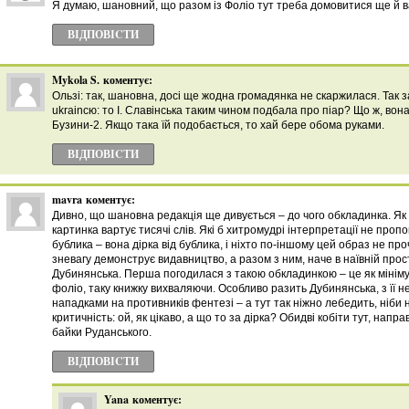
Я думаю, шановний, що разом із Фоліо тут треба домовитися ще й ва
ВІДПОВІCТИ
Mykola S.
коментує:
Ользі: так, шановна, досі ще жодна громадянка не скаржилася. Так з
ukraincю: то І. Славінська таким чином подбала про піар? Що ж, вон
Бузини-2. Якщо така їй подобається, то хай бере обома руками.
ВІДПОВІCТИ
mavra
коментує:
Дивно, що шановна редакція ще дивується – до чого обкладинка. Як 
картинка вартує тисячі слів. Які б хитромудрі інтерпретації не пропо
бублика – вона дірка від бублика, і ніхто по-іншому цей образ не пр
зневагу демонструє видавництво, а разом з ним, наче в наївній прост
Дубинянська. Перша погодилася з такою обкладинкою – це як мініму
фоліо, таку книжку вихваляючи. Особливо разить Дубинянська, з ї
нападками на противників фентезі – а тут так ніжно лебедить, ніби
критичність: ой, як цікаво, а що то за дірка? Обидві кобіти тут, направ
байки Руданського.
ВІДПОВІCТИ
Yana
коментує: