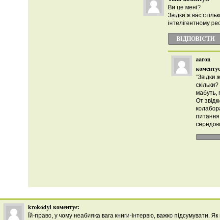
Ви це мені?
Звідки ж вас стіль
інтелігентному ре
ВІДПОВІCТИ
aaron
коментує
“Звідки 
скільки?
мабуть,
От звідк
колабора
питання
середов
krokodyl
коментує:
Їй-право, у чому неабияка вага книги-інтервю, важко підсумувати. Як в