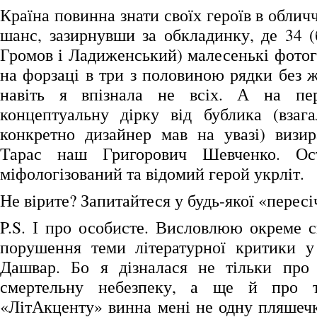
Країна повинна знати своїх героїв в обличч
шанс, зазирнувши за обкладинку, де 34 (
Громов і Ладиженський) малесенькі фотог
на форзаці в три з половиною рядки без 
навіть я впізнала не всіх. А на пе
концептуальну дірку від бублика (взага
конкретно дизайнер мав на увазі) визир
Тарас наш Григорович Шевченко. Ост
міфологізований та відомий герой укрліт.
Не вірите? Запитайтеся у будь-якої «перес
P.S. І про особисте. Висловлюю окреме с
порушення теми літературної критики у
Дашвар. Бо я дізналася не тільки про
смертельну небезпеку, а ще й про т
«ЛітАкценту» винна мені не одну пляше