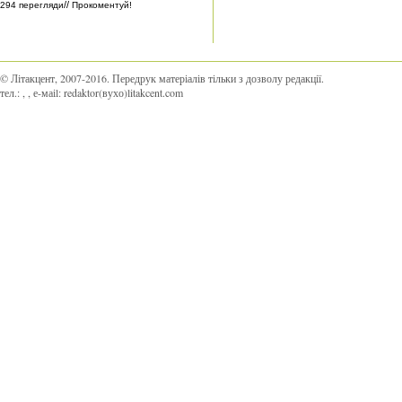
//
294 перегляди
Прокоментуй!
© Літакцент, 2007-2016
.
Передрук матеріалів тільки з дозволу редакції.
тел.:
,
, е-маіl:
redaktor(вухо)litakcent.com