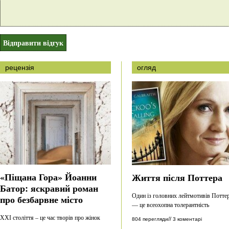
рецензія
огляд
«Піщана Гора» Йоанни
Життя після Поттера
Батор: яскравий роман
Один із головних лейтмотивів Потте
про безбарвне місто
— це всеохопна толерантність
ХХІ століття – це час творів про жінок
//
804 перегляди
3 коментарі