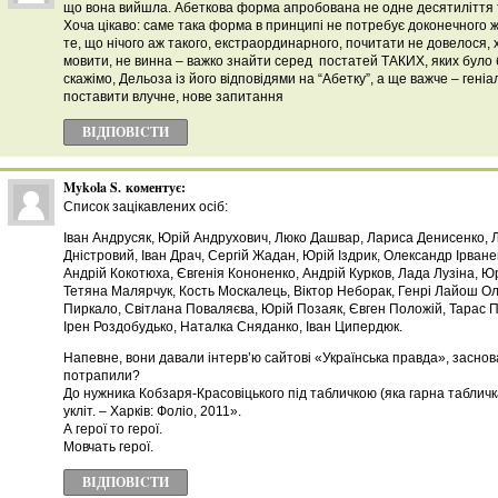
що вона вийшла. Абеткова форма апробована не одне десятиліття том
Хоча цікаво: саме така форма в принципі не потребує доконечного ж
те, що нічого аж такого, екстраординарного, почитати не довелося, х
мовити, не винна – важко знайти серед постатей ТАКИХ, яких було б
скажімо, Дельоза із його відповідями на “Абетку”, а ще важче – гені
поставити влучне, нове запитання
ВІДПОВІCТИ
Mykola S.
коментує:
Список зацікавлених осіб:
Іван Андрусяк, Юрій Андрухович, Люко Дашвар, Лариса Денисенко, 
Дністровий, Іван Драч, Сергій Жадан, Юрій Іздрик, Олександр Ірван
Андрій Кокотюха, Євгенія Кононенко, Андрій Курков, Лада Лузіна, Ю
Тетяна Малярчук, Кость Москалець, Віктор Неборак, Генрі Лайош Ол
Пиркало, Світлана Поваляєва, Юрій Позаяк, Євген Положій, Тарас 
Ірен Роздобудько, Наталка Сняданко, Іван Ципердюк.
Напевне, вони давали інтерв’ю сайтові «Українська правда», заснов
потрапили?
До нужника Кобзаря-Красовіцького під табличкою (яка гарна табличка
укліт. – Харків: Фоліо, 2011».
А герої то герої.
Мовчать герої.
ВІДПОВІCТИ