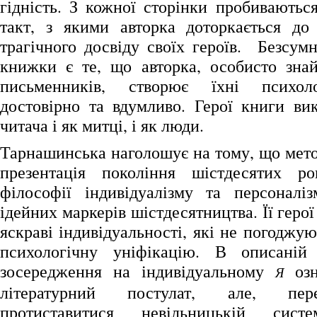
гідність. З кожної сторінки пробиваютьс
такт, з якими авторка доторкається до
трагічного досвіду своїх героїв. Безсум
книжки є те, що авторка, особисто зна
письменників, створює їхні психоло
достовірно та вдумливо. Герої книги в
читача і як митці, і як люди.
Тарнашинська наголошує на тому, що мето
презентація покоління шістдесятих ро
філософії індивідуалізму та персоналі
ідейних маркерів шістдесятництва. Її герої
яскраві індивідуальності, які не погоджую
психологічну уніфікацію. В описаній
зосередження на індивідуальному
озн
Я
літературний постулат, але, пере
протиставитися невільницькій сис