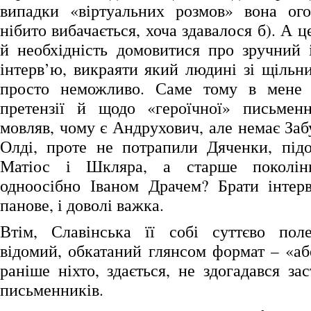
випадки «віртуальних розмов» вона ог
нібито вибачається, хоча здавалося б). А ц
й необхідність домовитися про зручний 
інтерв’ю, викраяти який людині зі щільн
просто неможливо. Саме тому в мене
претензії й щодо «героїчної» письменн
мовляв, чому є Андрухович, але немає Заб
Олді, проте не потрапили Дяченки, підоз
Матіос і Шкляра, а старше поколінн
одноосібно Іваном Драчем? Брати інтер
панове, і доволі важка.
Втім, Славінська її собі суттєво пол
відомий, обкатаний глянсом формат – «аб
раніше ніхто, здається, не здогадався за
письменників.