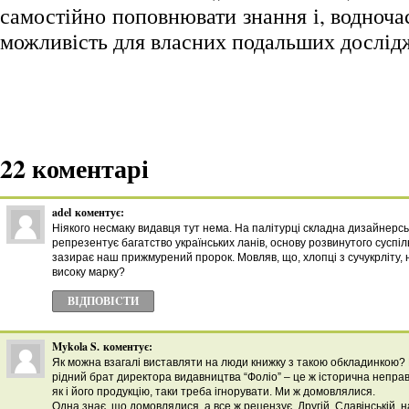
самостійно поповнювати знання і, водноч
можливість для власних подальших дослід
22 коментарі
adel
коментує:
Ніякого несмаку видавця тут нема. На палітурці складна дизайнерсь
репрезентує багатство українських ланів, основу розвинутого суспіль
зазирає наш прижмурений пророк. Мовляв, що, хлопці з сучукрліту,
високу марку?
ВІДПОВІCТИ
Mykola S.
коментує:
Як можна взагалі виставляти на люди книжку з такою обкладинкою?
рідний брат директора видавництва “Фоліо” – це ж історична неправд
як і його продукцію, таки треба ігнорувати. Ми ж домовлялися.
Одна знає, що домовлялися, а все ж рецензує. Другій, Славінській, 