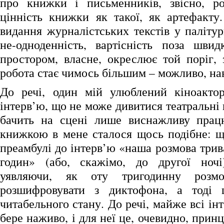
про книжки і письменників, звісно, ро
цінність книжки як такої, як артефакту.
видання журналістських текстів у паліту
не-одноденність, вартісність поза шви
простором, власне, окреслює той поріг,
робота стає чимось більшим – можливо, нав
До речі, один мій улюблений кіноактор
інтерв’ю, що не може дивитися театральні 
бачить на сцені лише виснажливу працю
книжкою в мене сталося щось подібне: щ
преамбулі до інтерв’ю «наша розмова трив
годин» (або, скажімо, до другої ночі)
уявляючи, як оту тригодинну розм
розшифровувати з диктофона, а тоді
читабельного стану. До речі, майже всі ін
бере наживо, і для неї це, очевидно, прин