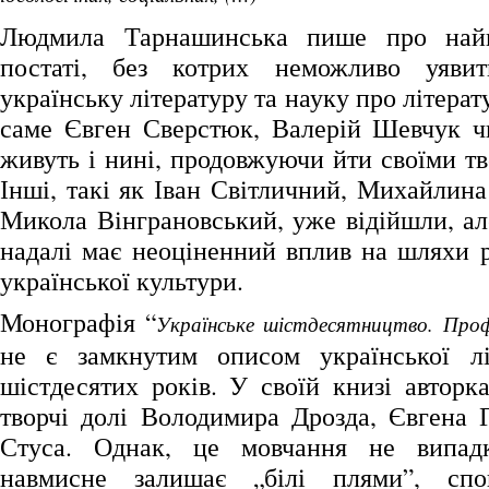
Людмила Тарнашинська пише про найв
постаті, без котрих неможливо уяви
українську літературу та науку про літерату
саме Євген Сверстюк, Валерій Шевчук ч
живуть і нині, продовжуючи йти своїми т
Інші, такі як Іван Світличний, Михайлин
Микола Вінграновський, уже відійшли, але
надалі має неоціненний вплив на шляхи р
української культури.
Монографія “
Українське шістдесятництво. Профі
не є замкнутим описом української лі
шістдесятих років. У своїй книзі авторк
творчі долі Володимира Дрозда, Євгена 
Стуса. Однак, це мовчання не випад
навмисне залишає „білі плями”, спо