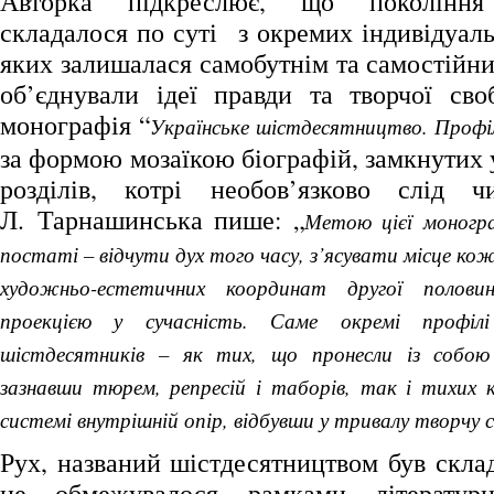
Авторка підкреслює, що покоління 
складалося по суті з окремих індивідуаль
яких залишалася самобутнім та самостійни
об’єднували ідеї правди та творчої св
монографія “
Українське шістдесятництво. Профіл
за формою мозаїкою біографій, замкнутих
розділів, котрі необов’язково слід ч
Л. Тарнашинська пише: „
Метою цієї моногра
постаті – відчути дух того часу, з’ясувати місце ко
художньо-естетичних координат другої полов
проекцією у сучасність. Саме окремі профіл
шістдесятників – як тих, що пронесли із собою
зазнавши тюрем, репресій і таборів, так і тихих к
системі внутрішній опір, відбувши у тривалу творчу 
Рух, названий шістдесятництвом був скла
не обмежувалося рамками літератур