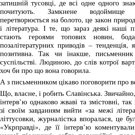
затишній тусовці, де всі одне одного знаю
почитують. Замкнене водоймище 
перетворюється на болото, це закон природ
і література. І те, що зараз деякі наші
стають героями топових новин, бод
позалітературних приводів – тенденція, 
позитивна. Так чи інакше, письменник
суспільстві. Людиною, до слів котрої вар
хоч би про що вона говорила.
А з письменником цікаво поговорити про в
Що, власне, і робить Славінська. Звичайно,
інтерв’ю однаково жваві та змістовні, так
зі своїм завданням вийти «за межі літера
літтусовки, журналістка впоралася, це б
«Укрправді», де її інтерв’ю коментувал