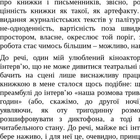
про книжки і письменників, звісно, ро
цінність книжки як такої, як артефакту.
видання журналістських текстів у паліту
не-одноденність, вартісність поза шви
простором, власне, окреслює той поріг,
робота стає чимось більшим – можливо, нав
До речі, один мій улюблений кіноактор
інтерв’ю, що не може дивитися театральні 
бачить на сцені лише виснажливу працю
книжкою в мене сталося щось подібне: щ
преамбулі до інтерв’ю «наша розмова трив
годин» (або, скажімо, до другої ночі)
уявляючи, як оту тригодинну розм
розшифровувати з диктофона, а тоді
читабельного стану. До речі, майже всі ін
бере наживо, і для неї це, очевидно, прин