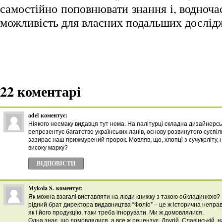
самостійно поповнювати знання і, водноч
можливість для власних подальших дослід
22 коментарі
adel
коментує:
Ніякого несмаку видавця тут нема. На палітурці складна дизайнерсь
репрезентує багатство українських ланів, основу розвинутого суспіль
зазирає наш прижмурений пророк. Мовляв, що, хлопці з сучукрліту,
високу марку?
ВІДПОВІCТИ
Mykola S.
коментує:
Як можна взагалі виставляти на люди книжку з такою обкладинкою?
рідний брат директора видавництва “Фоліо” – це ж історична неправд
як і його продукцію, таки треба ігнорувати. Ми ж домовлялися.
Одна знає, що домовлялися, а все ж рецензує. Другій, Славінській, 