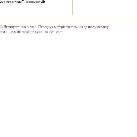
//
294 перегляди
Прокоментуй!
© Літакцент, 2007-2016
.
Передрук матеріалів тільки з дозволу редакції.
тел.:
,
, е-маіl:
redaktor(вухо)litakcent.com