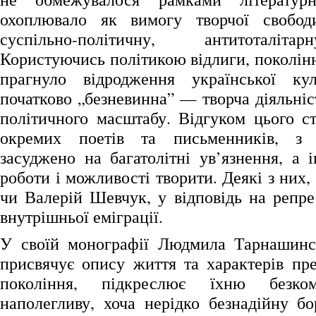
охоплювало як вимогу творчої свобод
суспільно-політичну, антитоталіт
Користуючись політикою відлиги, поколін
прагнуло відродження української к
початково „безневинна” — творча діяльні
політичного масштабу. Відгуком цього ст
окремих поетів та письменників, з 
засуджено на багатолітні ув’язнення, а 
роботи і можливості творити. Деякі з них,
чи Валерій Шевчук, у відповідь на репре
внутрішньої еміграції.
У своїй монографії Людмила Тарнашинсь
присвячує опису життя та характерів пре
покоління, підкреслює їхню безком
наполегливу, хоча нерідко безнадійну бо