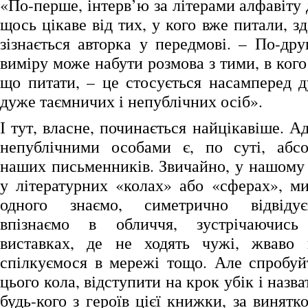
«По-перше, інтерв’ю за літерами алфавіту
щось цікаве від тих, у кого вже питали, зд
зізнається авторка у передмові. – По-дру
виміру може набути розмова з тими, в кого
що питати, – це стосується насамперед 
дуже таємничих і непублічних осіб».
І тут, власне, починається найцікавіше. А
непублічними особами є, по суті, абсо
наших письменників. Звичайно, у нашому 
у літературних «колах» або «сферах», ми
одного знаємо, симетрично відвідує
впізнаємо в обличчя, зустрічаючис
виставках, де не ходять чужі, жваво
спілкуємося в мережі тощо. Але спробуй
цього кола, відступити на крок убік і назв
будь-кого з героїв цієї книжки, за винятк