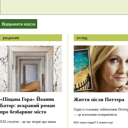
рецензія
огляд
«Піщана Гора» Йоанни
Життя після Поттера
Батор: яскравий роман
Один із головних лейтмотивів Потте
про безбарвне місто
— це всеохопна толерантність
ХХІ століття – це час творів про жінок
//
804 перегляди
3 коментарі