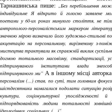
Тарнашинська пише:
„Без перебільшення мож
індивідуальне Я відкрито й голосно заявлене мо
поетами у 60-их роках минулого століття, не тіл
антрополого-персоналістським маркером літератур
значною мірою визначило його художньо-стильові по
акцентацію на персональному, вирізненому з-поміж
мистецтва трактували як справжній виклик суспільн
догмою тотального масовізму, стандартизації, ус
підтримуваного інститутами влади знеосо
А в іншому місці авторк
підтримуваного ми”
персоналізм (…) став, по суті, тим головним фокус
шістдесятники намагалися подолати ситуацію розір
культури, соціокультурної упослідженості й
підпорядкованість людини тотальності зовнішніх
ідеологічних, соціальних, (…)”