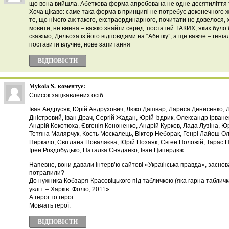
що вона вийшла. Абеткова форма апробована не одне десятиліття том
Хоча цікаво: саме така форма в принципі не потребує доконечного ж
те, що нічого аж такого, екстраординарного, почитати не довелося, х
мовити, не винна – важко знайти серед постатей ТАКИХ, яких було б
скажімо, Дельоза із його відповідями на “Абетку”, а ще важче – гені
поставити влучне, нове запитання
ВІДПОВІCТИ
Mykola S.
коментує:
Список зацікавлених осіб:
Іван Андрусяк, Юрій Андрухович, Люко Дашвар, Лариса Денисенко, 
Дністровий, Іван Драч, Сергій Жадан, Юрій Іздрик, Олександр Ірван
Андрій Кокотюха, Євгенія Кононенко, Андрій Курков, Лада Лузіна, Ю
Тетяна Малярчук, Кость Москалець, Віктор Неборак, Генрі Лайош Ол
Пиркало, Світлана Поваляєва, Юрій Позаяк, Євген Положій, Тарас 
Ірен Роздобудько, Наталка Сняданко, Іван Ципердюк.
Напевне, вони давали інтерв’ю сайтові «Українська правда», заснов
потрапили?
До нужника Кобзаря-Красовіцького під табличкою (яка гарна табличка
укліт. – Харків: Фоліо, 2011».
А герої то герої.
Мовчать герої.
ВІДПОВІCТИ