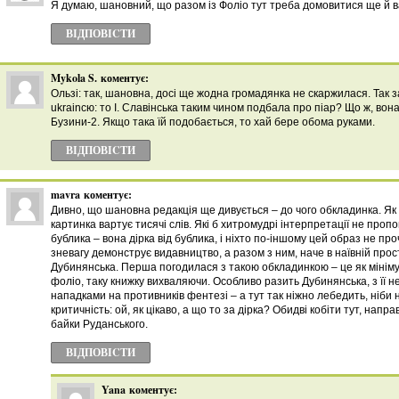
Я думаю, шановний, що разом із Фоліо тут треба домовитися ще й ва
ВІДПОВІCТИ
Mykola S.
коментує:
Ользі: так, шановна, досі ще жодна громадянка не скаржилася. Так з
ukraincю: то І. Славінська таким чином подбала про піар? Що ж, вон
Бузини-2. Якщо така їй подобається, то хай бере обома руками.
ВІДПОВІCТИ
mavra
коментує:
Дивно, що шановна редакція ще дивується – до чого обкладинка. Як 
картинка вартує тисячі слів. Які б хитромудрі інтерпретації не пропо
бублика – вона дірка від бублика, і ніхто по-іншому цей образ не пр
зневагу демонструє видавництво, а разом з ним, наче в наївній прост
Дубинянська. Перша погодилася з такою обкладинкою – це як мініму
фоліо, таку книжку вихваляючи. Особливо разить Дубинянська, з ї
нападками на противників фентезі – а тут так ніжно лебедить, ніби
критичність: ой, як цікаво, а що то за дірка? Обидві кобіти тут, направ
байки Руданського.
ВІДПОВІCТИ
Yana
коментує: