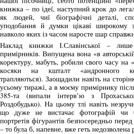
нашої пісочниці, себто потенційні «пере
книжка – по ідеї, наступний крок до легалі
як людей, чиї біографічні деталі, спо
уподобання й думки цікаві широкому за
навколо яких із часом наросте шар справжн
Наклад книжки І.Славінської – лише
примірників. Випущена вона «в авторській
коректуру, мабуть, робили свого часу на 
косяки на кшталт «андронного ко
трапляються). Заощадили навіть на сторінк
усьому тиражі, а в моєму примірнику після
385-та (випали інтерв’ю з Прохаськ
Роздобудько). На цьому тлі навіть незруч
що дуже не вистачає фотографій чи 
портретів фігурантів безпосередньо пере
– то була б, напевне, вже геть недозволена 