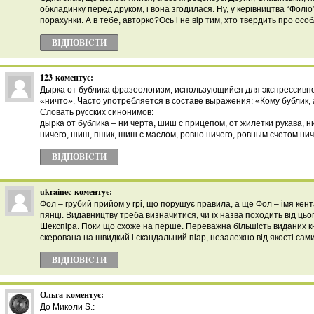
обкладинку перед друком, і вона згодилася. Ну, у керівництва “Фоліо
порахунки. А в тебе, авторко?Ось і не вір тим, хто твердить про особ
ВІДПОВІCТИ
123
коментує:
Дырка от бублика фразеологизм, использующийся для экспрессивн
«ничто». Часто употребляется в составе выражения: «Кому бублик, 
Словать русских синонимов:
дырка от бублика – ни черта, шиш с прицепом, от жилетки рукава, н
ничего, шиш, пшик, шиш с маслом, ровно ничего, ровным счетом нич
ВІДПОВІCТИ
ukrainec
коментує:
Фол – грубий прийом у грі, що порушує правила, а ще Фол – імя кен
пянці. Видавництву треба визначитися, чи їх назва походить від цьог
Шекспіра. Поки що схоже на перше. Переважна більшість виданих к
скерована на швидкий і скандальний піар, незалежно від якості сами
ВІДПОВІCТИ
Ольга
коментує:
До Миколи S.: