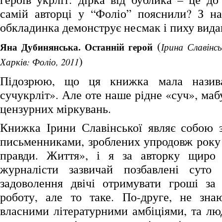
самій авторці у “Фоліо” пояснили? З н
обкладинка демонструє несмак і пиху вида
(
Яна Дубинянська. Останній герой
Ірина Славінсь
)
Харків: Фоліо, 2011
Підозрюю, що ця книжка мала назива
сучукрліт». Але оте наше рідне «суч», маб
цензурних міркувань.
Книжка Ірини Славінської являє собою з
письменниками, зроблених упродовж року 
правди. Життя», і я за авторку щиро 
журналісти зазвичай позбавлені суто 
задоволення двічі отримувати гроші за
роботу, але то таке. По-друге, не зна
власними літературними амбіціями, та лю