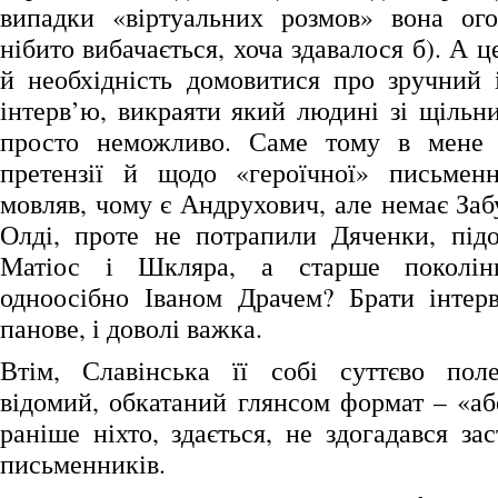
випадки «віртуальних розмов» вона ог
нібито вибачається, хоча здавалося б). А ц
й необхідність домовитися про зручний 
інтерв’ю, викраяти який людині зі щільн
просто неможливо. Саме тому в мене
претензії й щодо «героїчної» письменн
мовляв, чому є Андрухович, але немає Заб
Олді, проте не потрапили Дяченки, підоз
Матіос і Шкляра, а старше поколінн
одноосібно Іваном Драчем? Брати інтер
панове, і доволі важка.
Втім, Славінська її собі суттєво пол
відомий, обкатаний глянсом формат – «аб
раніше ніхто, здається, не здогадався за
письменників.