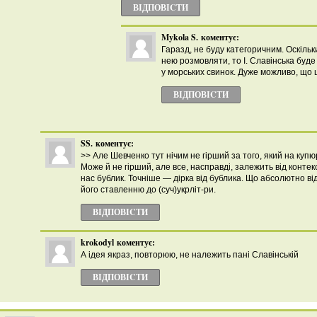
ВІДПОВІCТИ
Mykola S.
коментує:
Гаразд, не буду категоричним. Оскільк
нею розмовляти, то І. Славінська бу
у морських свинок. Дуже можливо, що 
ВІДПОВІCТИ
SS.
коментує:
>> Але Шевченко тут нічим не гірший за того, який на купю
Може й не гірший, але все, насправді, залежить від контекс
нас бублик. Точніше — дірка від бублика. Що абсолютно від
його ставленню до (суч)укрліт-ри.
ВІДПОВІCТИ
krokodyl
коментує:
А ідея якраз, повторюю, не належить пані Славінській
ВІДПОВІCТИ