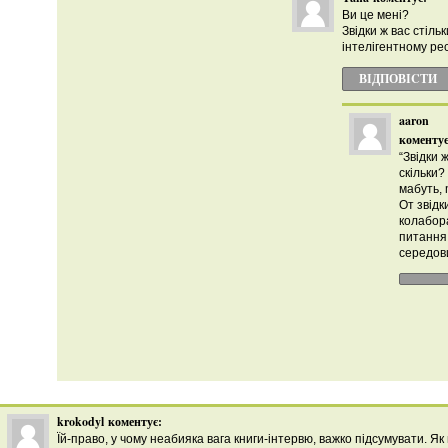
Ви це мені?
Звідки ж вас стіль
інтелігентному ре
ВІДПОВІCТИ
aaron
коментує
“Звідки 
скільки?
мабуть,
От звідк
колабора
питання
середов
krokodyl
коментує:
Їй-право, у чому неабияка вага книги-інтервю, важко підсумувати. Як в