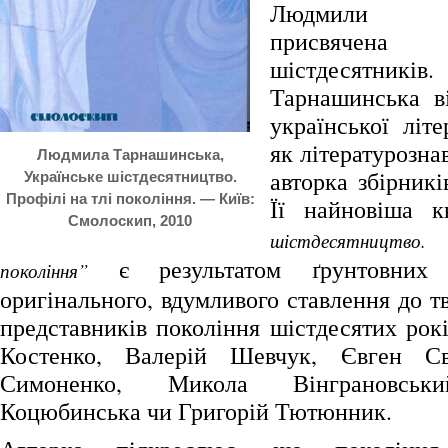
Людмили Та
присвячен
шістдесятни
Тарнашинська в
української літ
як літературозна
Людмила Тарнашинська,
авторка збірникі
Українське шістдесятництво.
Профілі на тлі покоління. — Київ:
Її найновіша 
Смолоскип, 2010
шістдесятництво
є результатом ґрунтовних 
покоління”
оригінального, вдумливого ставлення до т
представників покоління шістдесятих рокі
Костенко, Валерій Шевчук, Євген Св
Симоненко, Микола Вінграновськ
Коцюбинська чи Григорій Тютюнник.