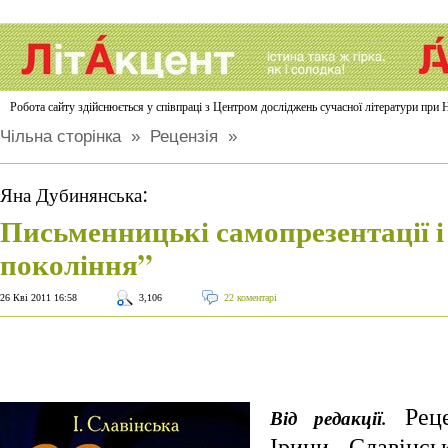
Робота сайту здійснюється у співпраці з Центром досліджень сучасної літератури п
Чільна сторінка
»
Рецензія
»
:
Яна Дубинянська
Письменницькі самопрезентації і
покоління”
26 Кві 2011 16:58
3,106
22 коментарі
Реце
Від редакції.
Ірини Славінс