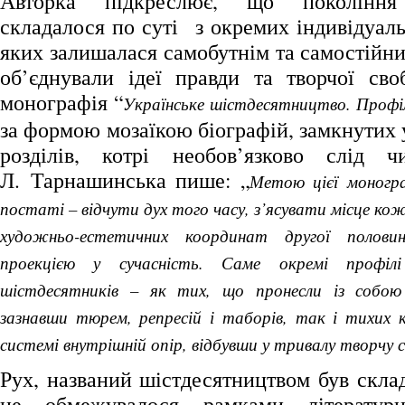
Авторка підкреслює, що покоління 
складалося по суті з окремих індивідуаль
яких залишалася самобутнім та самостійни
об’єднували ідеї правди та творчої св
монографія “
Українське шістдесятництво. Профіл
за формою мозаїкою біографій, замкнутих
розділів, котрі необов’язково слід ч
Л. Тарнашинська пише: „
Метою цієї моногра
постаті – відчути дух того часу, з’ясувати місце ко
художньо-естетичних координат другої полов
проекцією у сучасність. Саме окремі профіл
шістдесятників – як тих, що пронесли із собою
зазнавши тюрем, репресій і таборів, так і тихих к
системі внутрішній опір, відбувши у тривалу творчу 
Рух, названий шістдесятництвом був скла
не обмежувалося рамками літератур