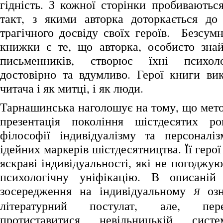
гідність. З кожної сторінки пробиваютьс
такт, з якими авторка доторкається до
трагічного досвіду своїх героїв. Безсум
книжки є те, що авторка, особисто зна
письменників, створює їхні психоло
достовірно та вдумливо. Герої книги в
читача і як митці, і як люди.
Тарнашинська наголошує на тому, що мето
презентація покоління шістдесятих ро
філософії індивідуалізму та персоналі
ідейних маркерів шістдесятництва. Її герої
яскраві індивідуальності, які не погоджую
психологічну уніфікацію. В описаній
зосередження на індивідуальному
озн
Я
літературний постулат, але, пере
протиставитися невільницькій сис