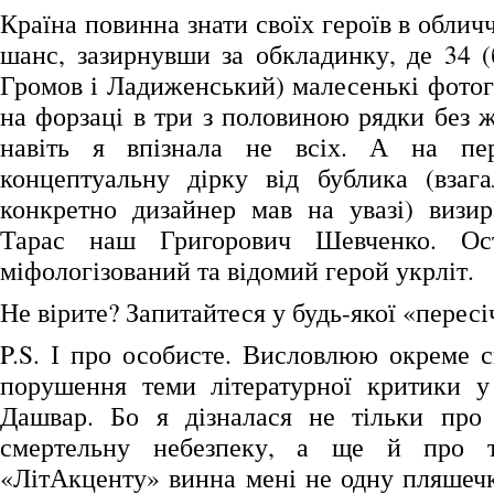
Країна повинна знати своїх героїв в обличч
шанс, зазирнувши за обкладинку, де 34 (
Громов і Ладиженський) малесенькі фотог
на форзаці в три з половиною рядки без 
навіть я впізнала не всіх. А на пе
концептуальну дірку від бублика (взага
конкретно дизайнер мав на увазі) визир
Тарас наш Григорович Шевченко. Ост
міфологізований та відомий герой укрліт.
Не вірите? Запитайтеся у будь-якої «перес
P.S. І про особисте. Висловлюю окреме с
порушення теми літературної критики у
Дашвар. Бо я дізналася не тільки про
смертельну небезпеку, а ще й про т
«ЛітАкценту» винна мені не одну пляше