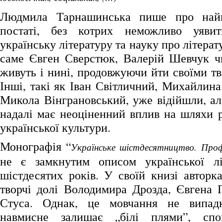
Людмила Тарнашинська пише про найв
постаті, без котрих неможливо уяви
українську літературу та науку про літерату
саме Євген Сверстюк, Валерій Шевчук ч
живуть і нині, продовжуючи йти своїми т
Інші, такі як Іван Світличний, Михайлин
Микола Вінграновський, уже відійшли, але
надалі має неоціненний вплив на шляхи р
української культури.
Монографія “
Українське шістдесятництво. Профі
не є замкнутим описом української лі
шістдесятих років. У своїй книзі авторк
творчі долі Володимира Дрозда, Євгена 
Стуса. Однак, це мовчання не випад
навмисне залишає „білі плями”, спо