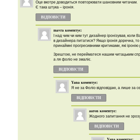
Оце вкотре доводиться повторювати шановним читачам.
Є така штука – іронія.
ВІДПОВІCТИ
mavra
коментує:
І над чим чи ким тут дизайнер іронізував, коли 
в дизайнера питатися? Якщо іронія доречна, то 
принаймні прогресивними критиками, які іронію 
Зрештою, не перейматеся нашим читацьким спри
а ля фоліо не змаліє.
ВІДПОВІCТИ
Yana
коментує:
Я не за Фоліо відповідаю, а лише за с
ВІДПОВІCТИ
aaron
коментує:
Жодного запитання не зрозу
ВІДПОВІCТИ
Yana
коментує: