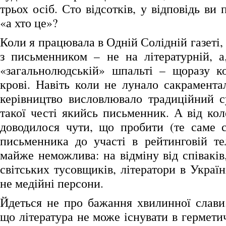
трьох осіб. Сто відсотків, у відповідь ви 
«а хто це»?
Коли я працювала в Одній Солідній газеті,
з письменником – не на літературній, а
«загальнолюдській» шпальті – щоразу к
крові. Навіть коли не лунало сакрамента
керівництво висловлювало традиційний с
такої честі якийсь письменник. А від кол
доводилося чути, що пробити (те саме с
письменника до участі в рейтинговій те
майже неможлива: на відміну від співаків
світських тусовщиків, літератори в Україні
не медійні персони.
Йдеться не про бажання хвилинної слави.
що література не може існувати в гермети