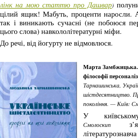
лінк на мою статтю про Дашвар
полуни
)
цілий ящик! Мабуть, проценти наросли. А
так і виникають сучасні (не побоюся пе
цього слова) навкололітературні міфи.
До речі, від йогурту не відмовлюся.
Марта Замбжицька. 
філософії персоналі
Тарнашинська, Украї
шістдесятництво. Пр
покоління. — Київ: С
У київськом
з’яв
Смолоскип
літературоз