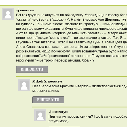
vj
коментує:
Всі так дружно накинулися на обкладинку. Упорядниця в своєму блоз
“сказати” нею і вона, і “художник”. Ну, кітч і несмак. Але Шевченко тут
на купюрах. Та й нема якогось якісного контрасту з іншими обклади
що раніше цьому видавництві були лише вершини книжкового дизай
А от те, що це книжка інтерв”ю, де більшість запитань – літери абе
пише про неї всюди “моя книжка”, – це вже значно цікавіше. Так, Яна
і зусиль на такі інтерв”ю. Ніхто й не ставить під сумнів. І сама ідея ці
Але ж Славінська все-таки не автор, а тільки співрозмовник. У журнал
розрізняються. Якщо по-чесному і цивілізованому, треба було написат
співрозмовник” або “розмовляла” чи якось так. Тому що назва книжки 
герої укрліт” – це трохи перебір амбіцій. Хіба ні?
ВІДПОВІCТИ
Mykola S.
коментує:
Незабаром вона братиме інтерв’ю – як висловлюється о
морських свинок.
ВІДПОВІCТИ
vj
коментує:
При чім тут морські свинки? І що Вам не подобає
літ.укр.мова)