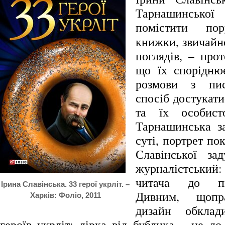
Тарнашинсько
помістити п
книжки, звичайно
поглядів, – про
що їх спорідню
розмови з пи
спосіб достукати
та їх особист
Тарнашинська з
суті, портрет по
Славінської за
журналістський: 
читача до п
Ірина Славінська. 33 герої укрліт. –
Дивним, щопра
Харків: Фоліо, 2011
дизайн обкла
героїв укрліт: дірка від бублика – це д