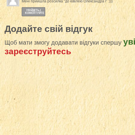
Мені прийшла розсилка “до ювілею Олександра І” :)))
УВІЙДІТЬ І
КОМЕНТУЙТЕ
Додайте свій відгук
ув
Щоб мати змогу додавати відгуки спершу
зареєструйтесь