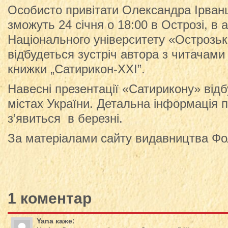
Особисто привітати Олександра Ірванц
зможуть 24 січня о 18:00 в Острозі, в а
Національного університету «Острозьк
відбудеться зустріч автора з читачами
книжки „Сатирикон-XXI”.
Навесні презентації «Сатирикону» відб
містах України. Детальна інформація 
з’явиться в березні.
За матеріалами сайту видавництва Фо
1 коментар
Yana
каже: