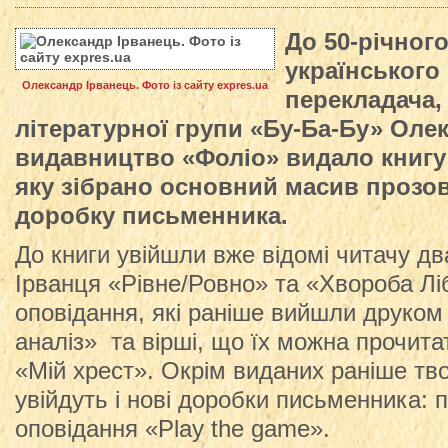
До 50-річног
українського 
Олександр Ірванець. Фото із сайту expres.ua
перекладача, 
літературної групи «Бу-Ба-Бу» Оле
видавництво «Фоліо» видало книгу 
яку зібрано основний масив прозо
доробку письменника.
До книги увійшли вже відомі читачу д
Ірванця «Рівне/Ровно» та «Хвороба Л
оповідання, які раніше вийшли друком 
аналіз» та вірші, що їх можна прочитат
«Мій хрест». Окрім виданих раніше тво
увійдуть і нові доробки письменника: 
оповідання «Play the game».