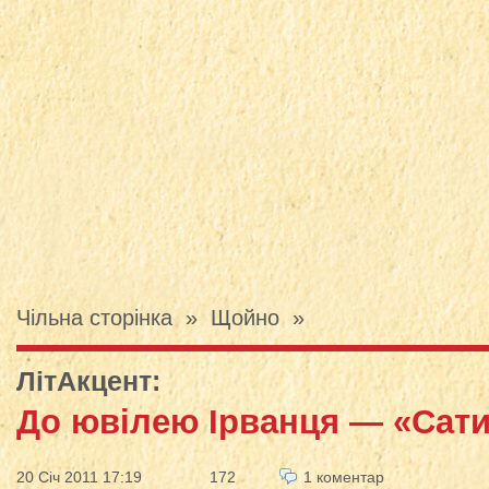
Чільна сторінка
»
Щойно
»
ЛітАкцент
:
До ювілею Ірванця — «Сати
20 Січ 2011 17:19
172
1 коментар