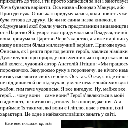
приходить до тебе, і ти просто хапаєшся за неї і занотовує
Хоча бувають варіанти. Ось назва «Володар Макуци, або
Пригоди вужа Ониська» придумувалася, коли повість уже
була готова до друку. Це чи не єдина назва книжки, в
обдумуванні якої брали участь представники видавництва
от «Царство Яблукарство» придумала моя Владуся, точні
вона придумала Царство Черв’якарство, а я вже вирішив 
назву винести більш милозвучний варіант. Пригоди вужа
Ониська, як і решта пригод решти героїв, взялися нізвідки
Дуже влучно про природу письменницької праці сказав о
мій колега, чудовий автор Анатолій Птіцин: «Ми працюєм
порожнечою. Занурюємо руку в порожнечу, де нічого нема
витягуємо звідти своїх героїв». Ось так. Отже, я ніде нічог
не піддивився й не підслухав, у мене немає знайомих вужі
жабок, тим паче чудовиськ. Я все вигадую. Ну, майже все.
герої… чому вони – саме вони? Герої з’являються в моїй
свідомості, не питаючи дозволу, без попередження. А я
приймаю їх такими, які вони є і ліплю, наче з глини, їхні
характери. Це одне з найзахопливіших занять у світі.
— Вже так склалося, що всіх