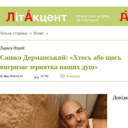
Чільна сторінка
»
Візаві
»
:
Лариса Ніцой
Сашко Дерманський: «Хтось або щось
вигризає зернятка наших душ»
05 Жов 2010 02:03
10 781
Коментарів
Довідк