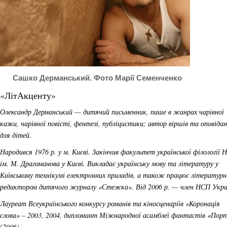
Сашко Дерманський. Фото Марії Семенченко
«ЛітАкценту»
Олександр Дерманський — дитячий письменник, пише в жанрах чарівної
казки, чарівної повісті, фентезі, публіцистики; автор віршів та оповідан
для дітей.
Народився 1976 р. у м. Києві. Закінчив факультет української філології
ім. М. Драгоманова у Києві. Викладає українську мову та літературу у
Київському технікумі електронних приладів, а також працює літератур
редактором дитячого журналу «Стежка». Від 2006 р. — член НСП Укра
Лауреат Всеукраїнського конкурсу романів та кіносценаріїв «Коронація
слова» – 2003, 2004, дипломант Міжнародної асамблеї фантастів «Пор
(2006).