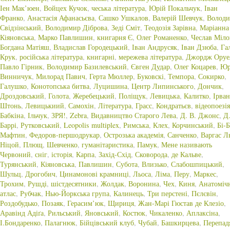
Іен Мак’юен
,
Войцех Кучок
,
чеська література
,
Юрій Покальчук
,
Іван
Франко
,
Анастасія Афанасьєва
,
Сашко Ушкалов
,
Валерій Шевчук
,
Волод
Свідзінський
,
Володимир Діброва
,
Зеді Сміт
,
Теодозія Зарівна
,
Маріанна
Кіяновська
,
Марко Павлишин
,
книгарня Є
,
Олег Романенко
,
Чеслав Міл
Богдана Матіяш
,
Владислав Городецький
,
Іван Андрусяк
,
Іван Дзюба
,
Га
Крук
,
російська література
,
книгарні
,
мережева література
,
Джордж Оруе
Павло Гірник
,
Володимир Базилевський
,
Євген Дудар
,
Олег Коцарев
,
Юр
Винничук
,
Милорад Павич
,
Герта Мюллер
,
Буковскі
,
Темпора
,
Сокирко
,
Галушко
,
Конотопська битва
,
Луцишина
,
Центр Липинського
,
Дончик
,
Дроздовський
,
Голота
,
Жеребецький
,
Поліщук
,
Левицька
,
Калитко
,
Ірва
Штонь
,
Левицькиий
,
Самохін
,
Література
,
Грасс
,
Кондратьєв
,
відеопоезія
Бабкіна
,
Ільчук
,
ЗРЯ!
,
Zebra
,
Видавництво Старого Лева
,
Д. В. Джонс
,
Д
Баррі
,
Рутковський
,
Leopolis multiplex
,
Римська
,
Клех
,
Корчинський
,
Бі-Б
Мафтин
,
Федоров-першодрукар
,
Острозька академія
,
Санченко
,
Варгас Л
Ніцой
,
Плющ
,
Шевченко
,
гуманітаристика
,
Памук
,
Мене називають
Червоний
,
сніг
,
історія
,
Карпа
,
Захід-Схід
,
Сковорода
,
де Кальве
,
Турянський
,
Кіяновська
,
Павлишин
,
Субота
,
Влизько
,
Слабошпицький
,
Шульц
,
Дрогобич
,
Цинамонові крамниці
,
Льоса
,
Ліма
,
Перу
,
Маркес
,
Трохим
,
Рушді
,
шістдесятники
,
Жолдак
,
Воронина
,
Чех
,
Киня
,
Анатоміч
атлас
,
Рубчак
,
Нью-Йоркська група
,
Калинець
,
Три перстені
,
Пєлєвін
,
Роздобудько
,
Позаяк
,
Герасим’юк
,
Щириця
,
Жан-Марі Гюстав де Клезіо
,
Аравінд Адіґа
,
Рильський
,
Яновський
,
Костюк
,
Чикаленко
,
Аплаксіна
,
І.Бондаренко
,
Палагнюк
,
Бійцівський клуб
,
Чубай
,
Башкирцева
,
Перепад