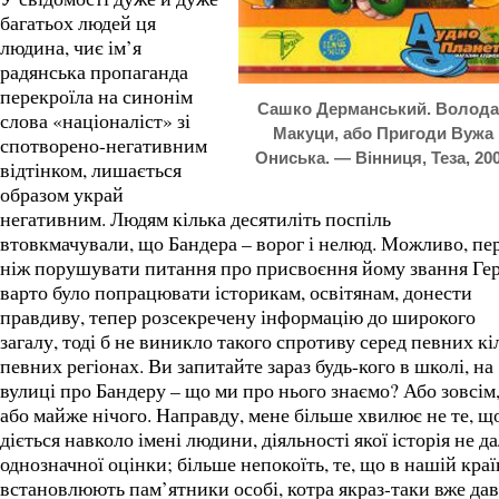
багатьох людей ця
людина, чиє ім’я
радянська пропаганда
перекроїла на синонім
Сашко Дерманський. Волод
слова «націоналіст» зі
Макуци, або Пригоди Вужа
спотворено-негативним
Ониська. — Вінниця, Теза, 20
відтінком, лишається
образом украй
негативним. Людям кілька десятиліть поспіль
втовкмачували, що Бандера – ворог і нелюд. Можливо, п
ніж порушувати питання про присвоєння йому звання Гер
варто було попрацювати історикам, освітянам, донести
правдиву, тепер розсекречену інформацію до широкого
загалу, тоді б не виникло такого спротиву серед певних кіл
певних регіонах. Ви запитайте зараз будь-кого в школі, на
вулиці про Бандеру – що ми про нього знаємо? Або зовсім
або майже нічого. Направду, мене більше хвилює не те, щ
діється навколо імені людини, діяльності якої історія не д
однозначної оцінки; більше непокоїть, те, що в нашій краї
встановлюють пам’ятники особі, котра якраз-таки вже да