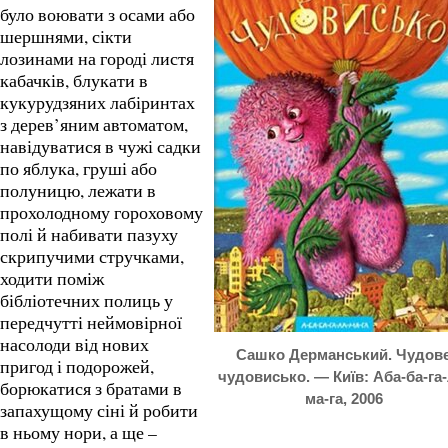
було воювати з осами або
шершнями, сікти
лозинами на городі листя
кабачків, блукати в
кукурудзяних лабіринтах
з дерев’яним автоматом,
навідуватися в чужі садки
по яблука, груші або
полуницю, лежати в
прохолодному гороховому
полі й набивати пазуху
скрипучими стручками,
ходити поміж
бібліотечних полиць у
передчутті неймовірної
насолоди від нових
Сашко Дерманський. Чудов
пригод і подорожей,
чудовисько. — Київ: Аба-ба-га-
борюкатися з братами в
ма-га, 2006
запахущому сіні й робити
в ньому нори, а ще –