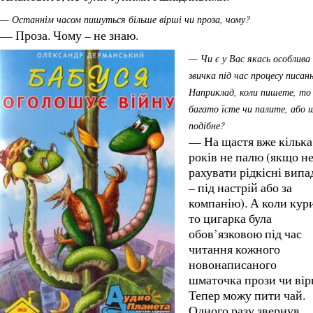
— Останнім часом пишуться більше вірші чи проза, чому?
— Проза. Чому – не знаю.
— Чи є у Вас якась особлива
звичка під час процесу писан
Наприклад, коли пишете, то
багато їсте чи палите, або 
подібне?
— На щастя вже кілька
років не палю (якщо н
рахувати рідкісні випа
– під настрій або за
компанію). А коли кур
то цигарка була
обов’язковою під час
читання кожного
новонаписаного
шматочка прози чи вір
Тепер можу пити чай.
Одного разу звернув