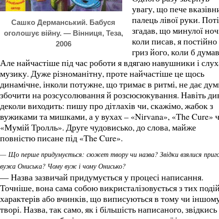
увагу, що пече вказівн
палець лівої руки. Пот
Сашко Дерманський. Бабуся
згадав, що минулої ноч
оголошує війну. — Вінниця, Теза,
коли писав, я постійно
2006
гриз його, коли б думав
Але найчастіше під час роботи я вдягаю навушники і слу
музику. Дуже різноманітну, проте найчастіше це щось
динамічне, інколи потужне, що тримає в ритмі, не дає ду
збочити на розсусолювання й розсюсюкування. Навіть ди
деколи виходить: пишу про дітлахів чи, скажімо, жабок з
вужиками та мишками, а у вухах – «Nirvana», «The Cure» 
«Мумій Тролль». Друге чудовисько, до слова, майже
повністю писане під «The Cure».
— Що перше придумується: сюжет твору чи назва? Звідки взялися приг
вужа Ониська? Чому вуж і чому Онисько?
— Назва зазвичай придумується у процесі написання.
Точніше, вона сама собою викристалізовується з тих подій
характерів або вчинків, що виписуються в тому чи іншом
творі. Назва, так само, як і більшість написаного, звідкись