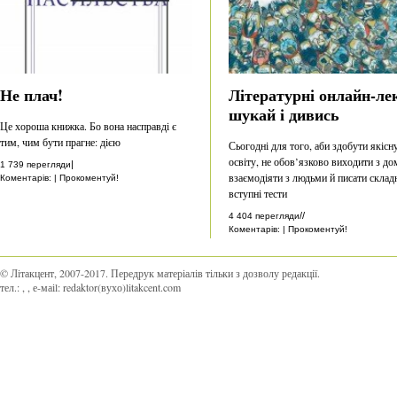
Не плач!
Літературні онлайн-лек
шукай і дивись
Це хороша книжка. Бо вона насправді є
тим, чим бути прагне: дією
Сьогодні для того, аби здобути якісн
освіту, не обов’язково виходити з до
|
1 739 перегляди
взаємодіяти з людьми й писати склад
Коментарів: | Прокоментуй!
вступні тести
//
4 404 перегляди
Коментарів: | Прокоментуй!
© Літакцент, 2007-2017
.
Передрук матеріалів тільки з дозволу редакції.
тел.:
,
, е-маіl:
redaktor(вухо)litakcent.com