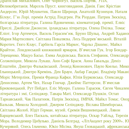
Драґослав Михаїлович
,
Олег Чорногуз
,
Василь Портяк
,
УПА
,
Великобританія
,
Марсель Пруст
,
книговидання
,
Данія
,
Ганс Крістіан
Андерсен
,
Юрій Мушкетик
,
Павло Щириця
,
Анатолій Кузнецов
,
Наталя
Білоус
,
Г’ю Лорі
,
премія Астрід Ліндгрен
,
Рік Ріордан
,
Патрик Зюскінд
,
болгарська література
,
Галина Вдовиченко
,
кінематограф
,
премії
,
Елвіс
Преслі
,
Джейсон Джонсон
,
ірландська література
,
Олена Пчілка
,
Томас
Еліот
,
Ігор Артемчук
,
Василь Герасим’юк
,
Бруно Шульц
,
Андрей Хадано
Мария Мартисевич
,
Світлана Поваляєва
,
Лесь Подерев’янський
,
Віталій
Коротич
,
Гюго Клаус
,
Гарбіель Гарсіа Маркес
,
Чарльз Діккенс
,
Майкл
Крайтон
,
Лондонський книжковий ярмарок
,
В’ячеслав Гук
,
Ігор Бондар-
Терещенко
,
Мацуо Басьо
,
Емма Андієвська
,
Василь Стефаник
,
Олександр
Солженіцин
,
Микола Лукаш
,
Анн-Софі Брасм
,
Анна Ґавальда
,
Деніз
Епштейн
,
Дмитро Фальківський
,
Леонід Кононович
,
Пауло Коельо
,
Мико
Ільницький
,
Дмитро Кремінь
,
Ден Браун
,
Акбар Ганджі
,
Владімір Макан
Моріс Метерлінк
,
Премія Франца Кафки
,
Юлія Бурковська
,
Олександр
Денисенко
,
Артем Чех
,
Назар Гончар
,
Джеймс Паттерсон
,
В’ячеслав
Брюховецький
,
Рут Пейдел
,
Еліс Мунро
,
Галина Тарасюк
,
Євген Чикален
література і змі
,
Селінджер
,
Тавара Маті
,
Олександр Пушкін
,
Остап
Тарнавський
,
Чак Палагнюк
,
Патрік Зюскінд
,
ІМРАК
,
Майкл Томас
,
Онор
Бальзак
,
Микола Холодний
,
Джером Селінджер
,
Віслава Шимборська
,
Світлана Жолоб
,
Юдіт Герман
,
музей
,
Єремія Вишневецький
,
Лявон
Барщевський
,
Блез Паскаль
,
китайська література
,
Оскар Уайльд
,
Терезія
Мора
,
Володимир Цибулько
,
Даніель Белград
,
«ЛітАкцент року 2009»
,
Ю
Кучерявий
,
Олесь Ільченко
,
Юкіо Місіма
,
Януш Ґловацький
,
африканська