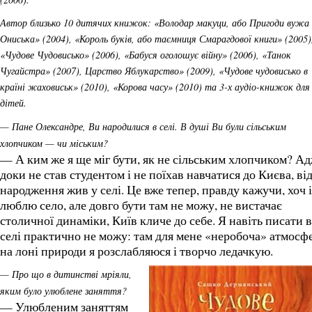
Автор близько 10 дитячих книжок: «Володар макуци, або Пригоди вужа
Ониська» (2004), «Король буків, або таємниця Смарагдової книги» (2005)
«Чудове Чудовисько» (2006), «Бабуся оголошує війну» (2006), «Танок
Чугайстра» (2007), Царство Яблукарство» (2009), «Чудове чудовисько в
країні жаховиськ» (2010), «Корова часу» (2010) та 3-х аудіо-книжок для
дітей.
— Пане Олександре, Ви народилися в селі. В душі Ви були сільським
хлопчиком — чи міським?
— А ким же я ще міг бути, як не сільським хлопчиком? А
доки не став студентом і не поїхав навчатися до Києва, ві
народження жив у селі. Це вже тепер, правду кажучи, хоч і
люблю село, але довго бути там не можу, не вистачає
столичної динаміки, Київ кличе до себе. Я навіть писати в
селі практично не можу: там для мене «неробоча» атмосфе
на лоні природи я розслабляюся і творчо ледачкую.
— Про що в дитинстві мріяли,
яким було улюблене заняття?
— Улюбленим заняттям