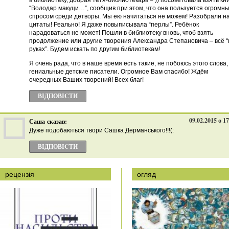
в библиотеку, добрая тётя-библиотекарь = )) посоветовала взять кн
“Володар макуци…”, сообщив при этом, что она пользуется огромн
спросом среди детворы. Мы ею начитаться не можем! Разобрали н
цитаты! Реально! Я даже повыписывала “перлы”. Ребёнок
нарадоваться не может! Пошли в библиотеку вновь, чтоб взять
продолжение или другие творения Александра Степановича – всё “
руках”. Будем искать по другим библиотекам!
Я очень рада, что в наше время есть такие, не побоюсь этого слова,
гениальные детские писатели. Огромное Вам спасибо! Ждём
очередных Ваших творений! Всех благ!
ВІДПОВІCТИ
09.02.2015 о 1
Саша
сказав:
Дуже подобаються твори Сашка Дерманського!!!(:
ВІДПОВІCТИ
рецензія
огляд