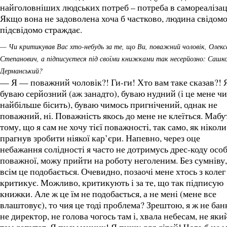
найголовніших людських потреб – потреба в самореалізаці
Якщо вона не задоволена хоча б частково, людина свідомо
підсвідомо страждає.
— Чи критикував Вас хто-небудь за те, що Ви, поважний чоловік, Олекс
Степанович, а підписуєтеся під своїми книжками так несерйозно: Сашк
Дерманський?
— Я — поважний чоловік?! Ги-ги! Хто вам таке сказав?! 
буваю серйозний (аж занадто), буваю нудний (і це мене чи
найбільше бісить), буваю чимось пригнічений, однак не
поважний, ні. Поважність якось до мене не клеїться. Мабу
тому, що я сам не хочу тієї поважності, так само, як ніколи
прагнув зробити ніякої кар’єри. Напевно, через оце
небажання солідності я часто не дотримусь дрес-коду осо
поважної, можу прийти на роботу неголеним. Без сумніву,
всім це подобається. Очевидно, позаочі мене хтось з колег 
критикує. Можливо, критикують і за те, що так підписую
книжки. Але ж це їм не подобається, а не мені (мене все
влаштовує), то чия це тоді проблема? Зрештою, я ж не банк
не директор, не голова чогось там і, хвала небесам, не яки