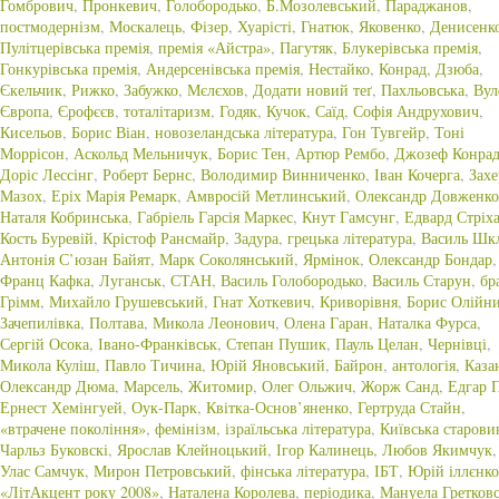
Гомбрович
,
Пронкевич
,
Голобородько
,
Б.Мозолевський
,
Параджанов
,
постмодернізм
,
Москалець
,
Фізер
,
Хуарісті
,
Гнатюк
,
Яковенко
,
Денисенк
Пулітцерівська премія
,
премія «Айстра»
,
Пагутяк
,
Блукерівська премія
,
Гонкурівська премія
,
Андерсенівська премія
,
Нестайко
,
Конрад
,
Дзюба
,
Єкельчик
,
Рижко
,
Забужко
,
Мєлєхов
,
Додати новий теґ
,
Пахльовська
,
Ву
Європа
,
Єрофєєв
,
тоталітаризм
,
Годяк
,
Кучок
,
Саїд
,
Софія Андрухович
,
Кисельов
,
Борис Віан
,
новозеландська література
,
Гон Тувгейр
,
Тоні
Моррісон
,
Аскольд Мельничук
,
Борис Тен
,
Артюр Рембо
,
Джозеф Конра
Доріс Лессінг
,
Роберт Бернс
,
Володимир Винниченко
,
Іван Кочерга
,
Захе
Мазох
,
Еріх Марія Ремарк
,
Амвросій Метлинський
,
Олександр Довженко
Наталя Кобринська
,
Габріель Гарсія Маркес
,
Кнут Гамсунг
,
Едвард Стріх
Кость Буревій
,
Крістоф Рансмайр
,
Задура
,
грецька література
,
Василь Шк
Антонія С’юзан Байят
,
Марк Соколянський
,
Ярмінок
,
Олександр Бондар
,
Франц Кафка
,
Луганськ
,
СТАН
,
Василь Голобородько
,
Василь Старун
,
бр
Грімм
,
Михайло Грушевський
,
Гнат Хоткевич
,
Криворівня
,
Борис Олійн
Зачепилівка
,
Полтава
,
Микола Леонович
,
Олена Гаран
,
Наталка Фурса
,
Сергій Осока
,
Івано-Франківськ
,
Степан Пушик
,
Пауль Целан
,
Чернівці
,
Микола Куліш
,
Павло Тичина
,
Юрій Яновський
,
Байрон
,
антологія
,
Каза
Олександр Дюма
,
Марсель
,
Житомир
,
Олег Ольжич
,
Жорж Санд
,
Едгар 
Ернест Хемінгуей
,
Оук-Парк
,
Квітка-Основ’яненко
,
Гертруда Стайн
,
«втрачене покоління»
,
фемінізм
,
ізраїльська література
,
Київська старови
Чарльз Буковскі
,
Ярослав Клейноцький
,
Ігор Калинець
,
Любов Якимчук
,
Улас Самчук
,
Мирон Петровський
,
фінська література
,
ІБТ
,
Юрій іллєнко
«ЛітАкцент року 2008»
,
Наталена Королева
,
періодика
,
Мануела Гретковс