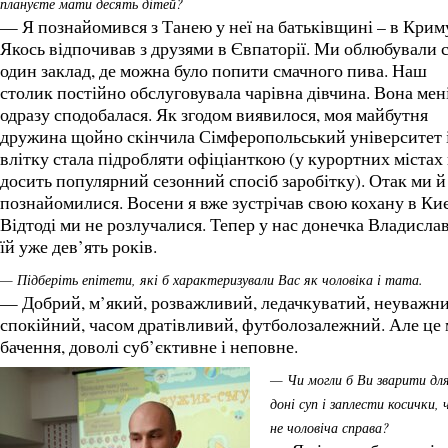
плануєте мати десять дітей?
— Я познайомився з Танею у неї на батьківщині – в Крим
Якось відпочивав з друзями в Євпаторії. Ми облюбували с
один заклад, де можна було попити смачного пива. Наш
столик постійно обслуговувала чарівна дівчина. Вона мен
одразу сподобалася. Як згодом виявилося, моя майбутня
дружина щойно скінчила Сімферопольський університет 
влітку стала підробляти офіціанткою (у курортних містах
досить популярний сезонний спосіб заробітку). Отак ми й
познайомилися. Восени я вже зустрічав свою кохану в Киє
Відтоді ми не розлучалися. Тепер у нас донечка Владислав
їй уже дев’ять років.
— Підберіть епітети, які б характеризували Вас як чоловіка і тата.
— Добрий, м’який, розважливий, ледачкуватий, неуважни
спокійний, часом дратівливий, футболозалежний. Але це
бачення, доволі суб’єктивне і неповне.
— Чи могли б Ви зварити дл
доні суп і заплести косички, 
не чоловіча справа?