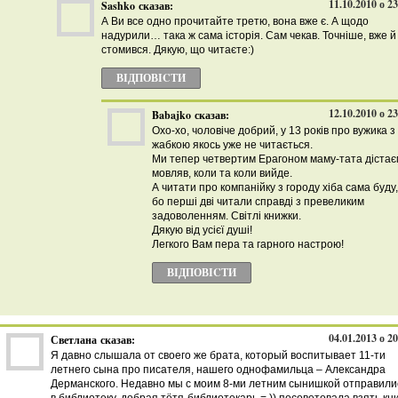
11.10.2010 о 2
Sashko
сказав:
А Ви все одно прочитайте третю, вона вже є. А щодо
надурили… така ж сама історія. Сам чекав. Точніше, вже й
стомився. Дякую, що читаєте:)
ВІДПОВІCТИ
12.10.2010 о 2
Babajko
сказав:
Охо-хо, чоловіче добрий, у 13 років про вужика з
жабкою якось уже не читається.
Ми тепер четвертим Ерагоном маму-тата дістає
мовляв, коли та коли вийде.
А читати про компанійку з городу хіба сама буду,
бо перші дві читали справді з превеликим
задоволенням. Світлі книжки.
Дякую від усієї душі!
Легкого Вам пера та гарного настрою!
ВІДПОВІCТИ
04.01.2013 о 2
Светлана
сказав:
Я давно слышала от своего же брата, который воспитывает 11-ти
летнего сына про писателя, нашего однофамильца – Александра
Дерманского. Недавно мы с моим 8-ми летним сынишкой отправили