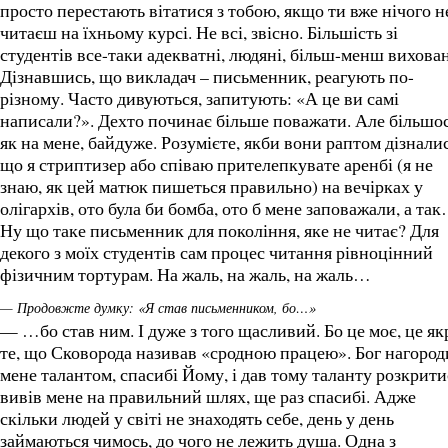
просто перестають вітатися з тобою, якщо ти вже нічого н
читаєш на їхньому курсі. Не всі, звісно. Більшість зі
студентів все-таки адекватні, людяні, більш-менш вихован
Дізнавшись, що викладач – письменник, реагують по-
різному. Часто дивуються, запитують: «А це ви самі
написали?». Дехто починає більше поважати. Але більшос
як на мене, байдуже. Розумієте, якби вони раптом дізналис
що я стриптизер або співаю прителепкувате аренбі (я не
знаю, як цей матюк пишеться правильно) на вечірках у
олігархів, ото була би бомба, ото б мене заповажали, а та
Ну що таке письменник для покоління, яке не читає? Для
декого з моїх студентів сам процес читання рівноцінний
фізичним тортурам. На жаль, на жаль, на жаль…
— Продовжте думку: «Я став письменником, бо…»
— …бо став ним. І дуже з того щасливий. Бо це моє, це як
те, що Сковорода називав «сродною працею». Бог нагород
мене талантом, спасибі Йому, і дав тому таланту розкрити
вивів мене на правильний шлях, ще раз спасибі. Адже
скільки людей у світі не знаходять себе, день у день
займаються чимось, до чого не лежить душа. Одна з