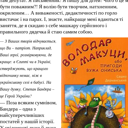
там депутат. Я письменник! Я пишу для дітей! Чого б це м
бути поважним?! Я волію бути творчим, натхненним,
окриленим… А виваженості, дидактичності по горло
вистачає і на парах. І, знаєте, найкраще мені вдаються ті
заняття, де я скидаю з себе машкару серйозного і
правильного дядечка й стаю самим собою.
— З Ваших творів відчувається,
що Ви – патріот. Наприклад,
Ваші герої, розмірковуючи, де
краще: в Єгипті чи в Україні,
стверджують, що кращого
відпочинку немає, ніж в
українському селі в бабусі. На
Вашу думку, Степан Бандера –
це Герой України?
— Поза всяким сумнівом,
Бандера – одна з
найсуперечливіших
постатей у нашій історії.
У свідомості дуже й дуже