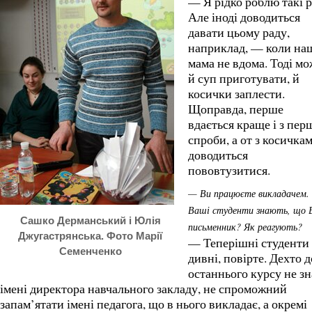
— Я рідко роблю такі р
Але іноді доводиться
давати цьому раду,
наприклад, — коли на
мама не вдома. Тоді м
й суп приготувати, й
косички заплести.
Щоправда, перше
вдається краще і з пер
спроби, а от з косичка
доводиться
пововтузитися.
— Ви працюєте викладачем.
Ваші студенти знають, що 
Сашко Дерманський і Юлія
письменник? Як реагують?
Джугастрянська. Фото Марії
— Теперішні студенти
Семенченко
дивні, повірте. Дехто д
останнього курсу не зн
імені директора навчального закладу, не спроможний
запам’ятати імені педагога, що в нього викладає, а окремі