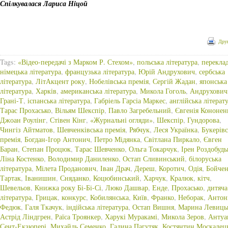
Спілкувалася Лариса Ніцой
Дру
Tags:
«Відео-передачі з Марком Р. Стехом»
,
польська література
,
перекла
німецька література
,
французька література
,
Юрій Андрухович
,
сербська
література
,
ЛітАкцент року
,
Нобелівська премія
,
Сергій Жадан
,
японська
література
,
Харків
,
американська література
,
Микола Гоголь
,
Андрухович
Грані-Т
,
іспанська література
,
Габріель Гарсіа Маркес
,
англійська літерат
Тарас Прохасько
,
Вільям Шекспір
,
Павло Загребельний
,
Євгенія Кононен
Джоан Роулінг
,
Стівен Кінг
,
«Журнальні огляди»
,
Шекспір
,
Гундорова
,
Чингіз Айтматов
,
Шевченківська премія
,
Рябчук
,
Леся Українка
,
Букерівс
премія
,
Богдан-Ігор Антонич
,
Петро Мідянка
,
Світлана Пиркало
,
Євген
Баран
,
Степан Процюк
,
Тарас Шевченко
,
Ольга Токарчук
,
Ірен Роздобудь
Ліна Костенко
,
Володимир Даниленко
,
Остап Сливинський
,
білоруська
література
,
Мілета Проданович
,
Іван Драч
,
Дереш
,
Коротич
,
Одія
,
Бойчен
Тартак
,
Іванишин
,
Сняданко
,
Коцюбинський
,
Харчук
,
Кралюк
,
кітч
,
Шевельов
,
Книжка року Бі-Бі-Сі
,
Люко Дашвар
,
Енде
,
Прохасько
,
дитяча
література
,
Грицак
,
конкурс
,
Кобилянська
,
Київ
,
Франко
,
Неборак
,
Антон
Федюк
,
Галя Ткачук
,
індійська література
,
Остап Вишня
,
Марина Левиць
Астрід Ліндгрен
,
Раїса Троянкер
,
Харукі Муракамі
,
Микола Зеров
,
Антуа
Сент-Екзюпері
,
Михайль Семенко
,
Галина Пагутяк
,
Костянтин Москалец