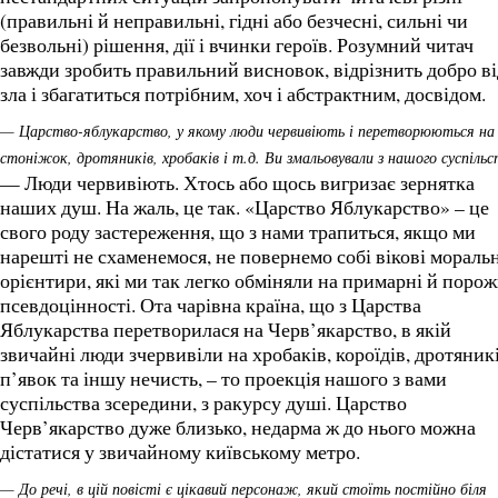
(правильні й неправильні, гідні або безчесні, сильні чи
безвольні) рішення, дії і вчинки героїв. Розумний читач
завжди зробить правильний висновок, відрізнить добро ві
зла і збагатиться потрібним, хоч і абстрактним, досвідом.
— Царство-яблукарство, у якому люди червивіють і перетворюються на
стоніжок, дротяників, хробаків і т.д. Ви змальовували з нашого суспіль
— Люди червивіють. Хтось або щось вигризає зернятка
наших душ. На жаль, це так. «Царство Яблукарство» – це
свого роду застереження, що з нами трапиться, якщо ми
нарешті не схаменемося, не повернемо собі вікові моральн
орієнтири, які ми так легко обміняли на примарні й порож
псевдоцінності. Ота чарівна країна, що з Царства
Яблукарства перетворилася на Черв’якарство, в якій
звичайні люди зчервивіли на хробаків, короїдів, дротяникі
п’явок та іншу нечисть, – то проекція нашого з вами
суспільства зсередини, з ракурсу душі. Царство
Черв’якарство дуже близько, недарма ж до нього можна
дістатися у звичайному київському метро.
— До речі, в цій повісті є цікавий персонаж, який стоїть постійно біля