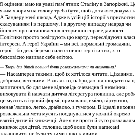
її оцінена: маю на увазі пам’ятник Сталіну в Запоріжжі. Ц
яким хворим на голову треба бути, щоб до такого додумат
А Бандеру мені шкода. Адже в усій цій історії з присвоєн
скасуванням і в першому, і в другому випадку навряд чи
йшлося про встановлення історичної справедливості.
Політики просто розігрують цю карту, переслідуючи влас
інтереси. А герої України – ми всі, нормальні громадяни,
герої – бо десь беремо сили стоїчно терпіти тих, хто
безсовісно називає себе елітою.
— Твори для дітей повинні бути розважальними чи виховними?
— Насамперед такими, щоб їх хотілося читати. Цікавими,
добрими, веселими. Взагалі-то, набридло відповідати на ц
запитання, бо для мене відповідь очевидна й незмінна:
виховувати й навчати дитяча література повинна, але роб
це мусить в ігровій формі, приховано, вміло, віртуозно,
ненав’язливо, легко, драйвово, з гумором. В ідеалі виховн
розважальна мета мусять поєднуватися у кожній окремо
взятій дитячій книжечці. Але я не проти й суто розважал
книжок для дітей, головне, щоб вони були написані
талановито, не були тупими і шкідливими.