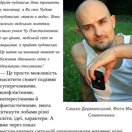
друзів-чудовиськ діти тримають
у таємниці, а Ви своє Чудове
чудовисько «вивели в люди». Воно
зажило людським життям,
стало учнем Чу Пластиліненком,
і що цікаво, людський світ не
зацькував, а прийняв чудовисько.
Це натяк на виховний момент чи
бажання ідеального світу з
ідеальними стосунками?
— Це просто можливість
наситити сюжет подіями
суперечливими,
конфліктними,
непересічними й
фантастичними, змога
Сашко Дерманський. Фото Мар
зіткнути лобами різні
Семенченко
світи, ідеї, характери. А
вже через показ
нестандартних ситуацій запропонувати читачеві різні