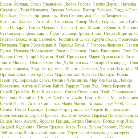
Богдан Жолдак
,
Олесь Ульяненко
,
Любов Голота
,
Любко Дереш
,
Наталка
Сняданко
,
Таня Малярчук
,
Оксана Забужко
,
Віктор Неборак
,
Богдан-Олег
Горобчук
,
Олександр Ірванець
,
Леся Степовичка
,
Олена Захарченко
,
Катерина Калитко
,
Антоніна Сторожук
,
Алвар Мутіс
,
Іздрик
,
Гриць Гай
Гапа Н. Карпа
,
Євген Маланюк
,
Юліан Шпол
,
Михайло Яловий
,
Володи
Рутківський
,
Ірена Карпа
,
Ґаррі Снайдер
,
Ірина Цілик
,
Петро Щириця
,
О
Гнатюк
,
Володимир Панченко
,
Костянтин Сігов
,
Круглі столи
,
Франческо
Петрарка
,
Тарас Жеребецький
,
Гарольд Блум
,
Т.Таїрова-Яковлева
,
Салма
Рушді
,
Неллеке Ноордерфліт
,
Василь Слапчук
,
Ольга Башкірова
,
Олег Си
Василь Стус
,
Андрій Курков
,
Юрій Прохасько
,
Марек Краєвський
,
Катя
Ланґе-Мюллер
,
Ніколя Фарг
,
Яна Дубинянська
,
Григорій Сковорода
,
Сло
полку Ігоревім
,
Андрій Содомора
,
Марина Соколян
,
Дмитро Лазуткін
,
М
Приймаченко
,
Гюнтер Грасс
,
Маріанна Кія
,
Ярослав Поліщук
,
Роман
Іваничук
,
Коронація слова
,
Оксана Луцишина
,
Мар’яна Савка
,
Леонід
Коваленко
,
Антонія С’юзен Байат
,
Гаррієт Гарві Вуд
,
Олесь Бережний
,
Сергій Тримбач
,
Рита Кіндлерова
,
Євген Євтушенко
,
Юрій Тарнавський
,
Всеволод Нестайко
,
Шолом-Алейхем
,
Львів
,
Генріх Белль
,
Марія Козире
Сергій Дзюба
,
Антон Санченко
,
Марія Матіос
,
Книжка року 2008
,
Ольга
Сенюк
,
Петро Таращук
,
Володимир Єрмоленко
,
Сергій Борщевський
,
стронґовський
,
Сергій Пролєєв
,
Золотий лелека
,
Параска Плитка-Горицві
British Book Awards
,
Ярослав Грицак
,
Катрін Панколь
,
Володимир Лис
,
Андрей Хадановіч
,
Петро Кралюк
,
Марк Твен
,
Вільям Берроуз
,
Керуак
,
Лейпцігський книжковий ярмарок
,
Турецька література
,
драматургія
,