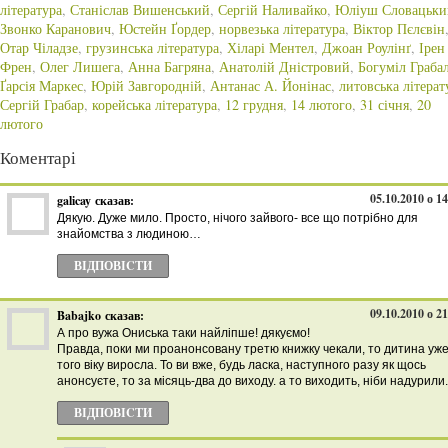
література
,
Станіслав Вишенський
,
Сергій Наливайко
,
Юліуш Словацьки
Звонко Каранович
,
Юстейн Ґордер
,
норвезька література
,
Віктор Пєлєвін
Отар Чіладзе
,
грузинська література
,
Хіларі Ментел
,
Джоан Роулінґ
,
Ірен
Френ
,
Олег Лишега
,
Анна Багряна
,
Анатолій Дністровий
,
Богуміл Граба
Ґарсія Маркес
,
Юрій Завгородній
,
Антанас А. Йонінас
,
литовська літерат
Сергій Грабар
,
корейська література
,
12 грудня
,
14 лютого
,
31 січня
,
20
лютого
Коментарі
05.10.2010 о 1
galicay
сказав:
Дякую. Дуже мило. Просто, нічого зайвого- все що потрібно для
знайомства з людиною…
ВІДПОВІCТИ
09.10.2010 о 2
Babajko
сказав:
А про вужа Ониська таки найліпше! дякуємо!
Правда, поки ми проанонсовану третю книжку чекали, то дитина уже
того віку виросла. То ви вже, будь ласка, наступного разу як щось
анонсуєте, то за місяць-два до виходу. а то виходить, ніби надурили.
ВІДПОВІCТИ