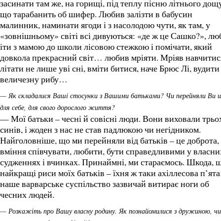
засинати там же, на горищі, під теплу пісню літнього дощ
що тарабанить об шифер. Любив залізти в бабусин
малинник, наминати ягоди і з насолодою чути, як там, у
«зовнішньому» світі всі дивуються: «де ж це Сашко?», лю
іти з мамою до школи лісовою стежкою і помічати, який
довкола прекрасний світ… любив мріяти. Мріяв навчитис
літати не лише уві сні, вміти битися, наче Брюс Лі, вудити
величезну рибу…
— Як складалися Ваші стосунки з Вашими батьками? Чи перейняли Ви 
для себе, для свого дорослого життя?
— Мої батьки – чесні й совісні люди. Вони виховали трьо
синів, і жоден з нас не став падлюкою чи негідником.
Найголовніше, що ми перейняли від батьків – це доброта,
вміння співчувати, любити, бути справедливими у власни
судженнях і вчинках. Принаймні, ми стараємось. Шкода, 
найкращі риси моїх батьків – їхня ж таки ахіллесова п’ята
наше варварське суспільство зазвичай витирає ноги об
чесних людей.
— Розкажіть про Вашу власну родину. Як познайомилися з дружиною, чи