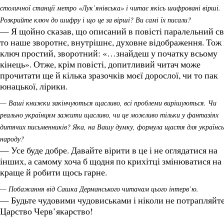
столичної станції метро «Лук’янівська» і читає якісь шифровані вірші.
Розкрийте ключ до шифру і що це за вірші? Ви самі їх писали?
— Я щойно сказав, що описаний в повісті паралельний св
то наше зворотнє, внутрішнє, духовне відображення. Тож 
ключ простий, зворотний: «…знайдеш у початку всьому
кінець». Отже, крім повісті, допитливий читач може
прочитати ще й кілька зразочків моєї дорослої, чи то пак
юнацької, лірики.
— Ваші книжки закінчуються щасливо, всі проблеми вирішуються. Чи
реально українцям зажити щасливо, чи це можливо тільки у фантазіях
дитячих письменників? Яка, на Вашу думку, формула щастя для українсь
народу?
— Усе буде добре. Давайте вірити в це і не оглядатися на
інших, а самому хоча б щодня по крихітці змінюватися на
краще й робити щось гарне.
— Побажання від Сашка Дерманського читачам цього інтерв’ю.
— Будьте чудовими чудовиськами і ніколи не потрапляйте
Царство Черв’якарство!