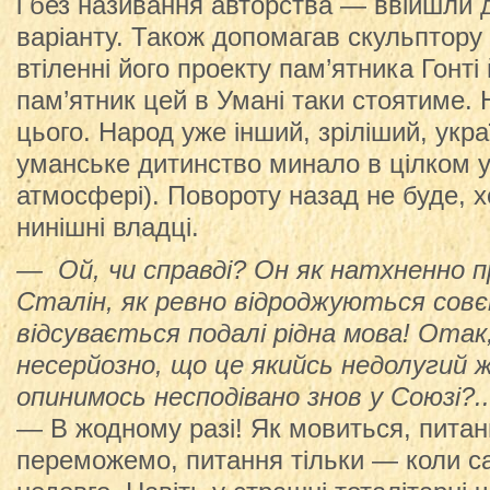
і без називання авторства — ввійшли 
варіанту. Також допомагав скульптору 
втіленні його проекту пам’ятника Гонті
пам’ятник цей в Умані таки стоятиме. 
цього. Народ уже інший, зріліший, укра
уманське дитинство минало в цілком 
атмосфері). Повороту назад не буде, х
нинішні владці.
— Ой, чи справді? Он як натхненно п
Сталін, як ревно відроджуються совє
відсувається подалі рідна мова! Отак
несерйозно, що це якийсь недолугий 
опинимось несподівано знов у Союзі?..
— В жодному разі! Як мовиться, питан
переможемо, питання тільки — коли с