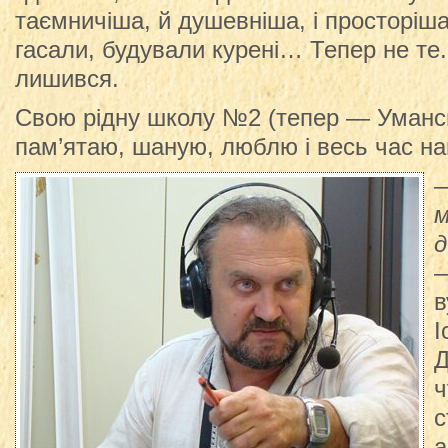
таємничіша, й душевніша, і просторіша
гасали, будували курені… Тепер не те
лишився.
Свою рідну школу №2 (тепер — Уманськ
пам’ятаю, шаную, люблю і весь час н
—
м
—
в
І
Д
ч
с
а