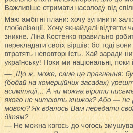
Важливіше отримати насолоду від спіл
Маю амбітні плани: хочу зупинити залі
глобалізації. Хочу якнайдалі відтягти 
зникне. Ліна Костенко правильно роби
перекладати своїх віршів: бо тоді вони
втратять неповторність. Хай заради них
українську! Поки ми національні, поки й
— Що ж, може, саме це прагнення: бу
(бодай на комерційних засадах) урешт
асиміляції… А чи можна вірити письме
якого не читають книжок? Або — не
мовою? Як вдалось Вам передати сво
дітям?
— Не можна когось до чогось змушуват