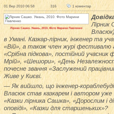
01 Вер 2010 06:58
316
1 коментар
Довідк
Лірник
Лірник Сашко. Умань, 2010. Фото Марини Павленко
Власюк)
в Умані. Казкар-лірник, інженер та уч
«Вій», а також член журі фестивалю а
«Срібна підкова», постійний учасник 
Мрій», «Шешори», «День Незалежност
почесне звання «Заслужений працівни
Живе у Києві.
— Як вийшло, що інженер-кораблебуд
Власюк став казкарем і автором уже к
«Казки лірника Сашка», «Дорослим і д
оповіді», «Казки для старшеньких»?