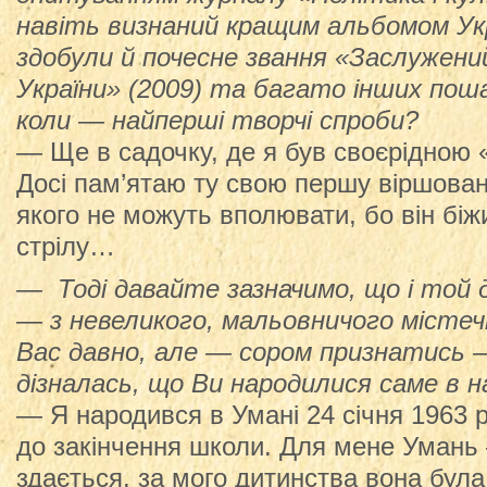
навіть визнаний кращим альбомом Укр
здобули й почесне звання «Заслужени
України» (2009) та багато інших пош
коли — найперші творчі спроби?
— Ще в садочку, де я був своєрідною 
Досі пам’ятаю ту свою першу віршован
якого не можуть вполювати, бо він бі
стрілу…
— Тоді давайте зазначимо, що і той д
— з невеликого, мальовничого містеч
Вас давно, але — сором признатись 
дізналась, що Ви народилися саме в н
— Я народився в Умані 24 січня 1963 р
до закінчення школи. Для мене Умань 
здається, за мого дитинства вона була