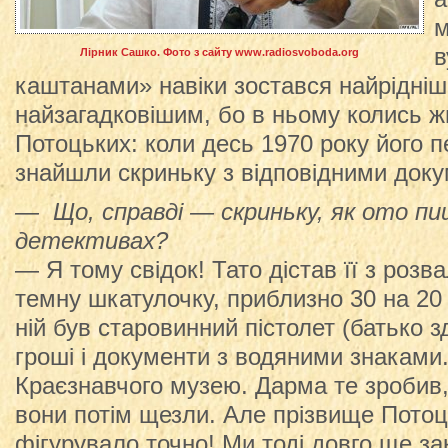
м
в
Лірник Сашко. Фото з сайту www.radiosvoboda.org
каштанами» навіки зостався найрідніш
найзагадковішим, бо в ньому колись ж
Потоцьких: коли десь 1970 року його 
знайшли скриньку з відповідними док
— Що, справді — скриньку, як ото пи
детективах?
— Я тому свідок! Тато дістав її з розв
темну шкатулочку, приблизно 30 на 20 с
ній був старовинний пістолет (батько зд
гроші і документи з водяними знаками. 
Краєзнавчого музею. Дарма те зробив,
вони потім щезли. Але прізвище Потоц
фігурувало точно! Ми тоді довго ще за