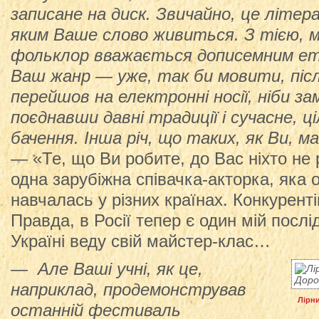
записане на диск. Звичайно, це літер
яким Ваше слово живиться. З тією, м
фольклор вважається дописемним ет
Ваш жанр — уже, так би мовити, післ
перейшов на електронні носії, ніби за
поєднавши давні традиції і сучасне, ц
бачення. Інша річ, що таких, як Ви, 
— «Те, що Ви робите, до Вас ніхто не
одна зарубіжна співачка-акторка, яка об
навчалась у різних країнах. Конкуренті
Правда, в Росії тепер є один мій послі
Україні веду свій майстер-клас…
— Але Ваші учні, як це,
наприклад, продемонстрував
Лірни
останній фестиваль