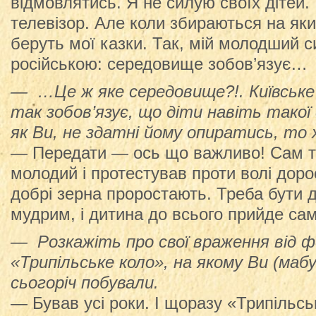
відмовлятись. Я не силую своїх дітей.
телевізор. Але коли збираються на як
беруть мої казки. Так, мій молодший 
російською: середовище зобов’язує…
— …Це ж яке середовище?!. Київське
так зобов’язує, що діти навіть такої
як Ви, не здатні йому опиратись, то 
— Передати — ось що важливо! Сам т
молодий і протестував проти волі доро
добрі зерна проростають. Треба бути 
мудрим, і дитина до всього прийде сам
— Розкажіть про свої враження від 
«Трипільське коло», на якому Ви (маб
сьогоріч побували.
— Бував усі роки. І щоразу «Трипільсь