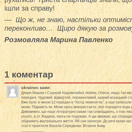
ішли за справу!
— Що ж, не знаю, настільки оптиміс
переконливо… Щиро дякую за розмов
Розмовляла Марина Павленко
1 коментар
ukrainec
каже:
Дякую Марині і Сашкові Надзвичайно люблю, Олесю, якщо так мо
передачі. Чудовий, відвертий, переконливий, щирий козацький сти
Вже було зі мною 12 передач в “Хатці левенятка”, а оце записали
казки. Підкажіть як. Може щось використаєте, або порадите коди д
Дивовижно, що наші літературні смаки так співпадають, з тою л
усього, а от Жадана, якось не подужаю. А ще вважаю, що споради
збіднюють внутрішнього життя. Яй сни записую. До речі казки част
статті приятеля Васеля Середенка. Вітання йому.