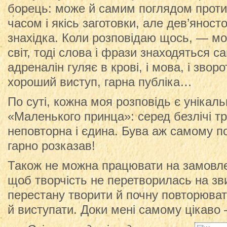
борець: може й самим поглядом проти
часом і якісь заготовки, але дев’яност
знахідка. Коли розповідаю щось, — м
світ, тоді слова і фрази знаходяться с
адреналін гуляє в крові, і мова, і зв
хороший виступ, гарна публіка…
По суті, кожна моя розповідь є уніка
«Маленького принца»: серед безлічі 
неповторна і єдина. Бува аж самому по
гарно розказав!
Також не можна працювати на замовл
щоб творчість не перетворилась на зв
перестану творити й почну повторюват
й виступати. Доки мені самому цікаво