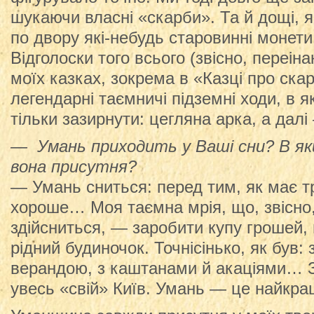
шукаючи власні «скарби». Та й дощі, 
по двору які-небудь старовинні монети
Відголоски того всього (звісно, переін
моїх казках, зокрема в «Казці про скар
легендарні таємничі підземні ходи, в 
тільки зазирнути: цегляна арка, а далі
— Умань приходить у Ваші сни? В я
вона присутня?
— Умань сниться: перед тим, як має 
хороше… Моя таємна мрія, що, звісно,
здійсниться, — заробити купу грошей,
рідний будиночок. Точнісінько, як був:
верандою, з каштанами й акаціями… З
увесь «свій» Київ. Умань — це найкращ