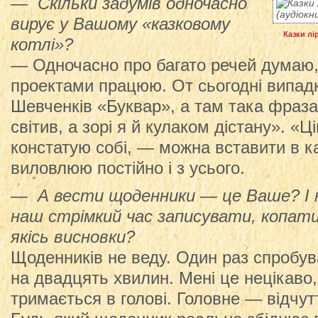
— Скільки задумів одночасно
вирує у Вашому «казковому
Казки лі
котлі»?
— Одночасно про багато речей думаю,
проектами працюю. От сьогодні випад
Шевченків «Буквар», а там така фраза
світив, а зорі я й кулаком дістану». «
констатую собі, — можна вставити в ка
виловлюю постійно і з усього.
— А вести щоденники — це Ваше? І н
наш стрімкий час записувати, копати
якісь висновки?
Щоденників не веду. Один раз спробу
на двадцять хвилин. Мені це нецікаво,
тримається в голові. Головне — відчут