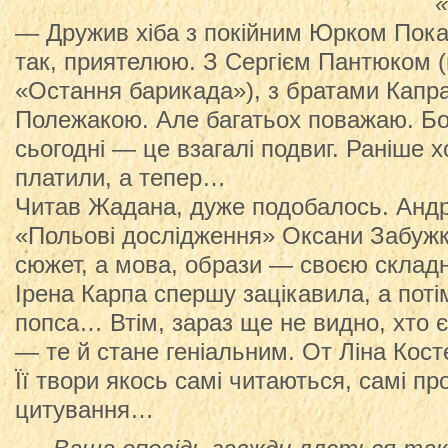
«
— Дружив хіба з покійним Юрком Пок
так, приятелюю. З Сергієм Пантюком (
«Остання барикада»), з братами Капр
Полежакою. Але багатьох поважаю. Б
сьогодні — це взагалі подвиг. Раніше х
платили, а тепер…
Читав Жадана, дуже подобалось. Андр
«Польові дослідження» Оксани Забужко
сюжет, а мова, образи — своєю складн
Ірена Карпа спершу зацікавила, а пот
попса… Втім, зараз ще не видно, хто є
— те й стане геніальним. От Ліна Кост
Її твори якось самі читаються, самі п
цитування…