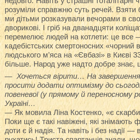
недовго. Навіть у страшні тоталітарні
розуміли справжню суть речей. Взяти 
ми дітьми розказували вечорами в св
дворикові. І гріб на дванадцяти коліщат
перемелює людей на котлети: це все
кадебістських смертоносних «чорний в
людського м’яса на «Євбазі» в Києві 
більше. Народ уже надто добре знає, 
— Хочеться вірити… На завершення я
просити додати оптимізму до сьогод
повеневої (у прямому й переносному ро
Україні…
— Як мовила Ліна Костенко, «є скарби
Поки ще є такі навіжені, які знімають 
доти є й надія. Та навіть і без надії —
рухатись! Триста спартанців знали, що