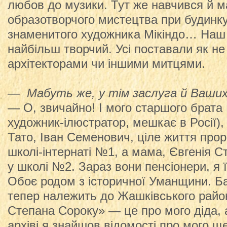
любов до музики. Тут же навчився й м
образотворчого мистецтва при будинку
знаменитого художника Мікіндо… Наш 
найбільш творчий. Усі поставали як н
архітекторами чи іншими митцями.
— Мабуть же, у тім заслуга й Ваших
— О, звичайно! І мого старшого брата 
художник-ілюстратор, мешкає в Росії), і
Тато, Іван Семенович, ціле життя прор
школі-інтернаті №1, а мама, Євгенія С
у школі №2. Зараз вони пенсіонери, я 
Обоє родом з історичної Уманщини. Б
тепер належить до Жашківського район
Степана Сороку» — це про мого діда, 
архіві я знайшов відомості про мого щ