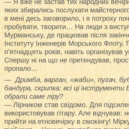
— Я вже не застав тих народних вечірн
яких збирались послухати майстерного
в мені десь заговорило, і я потроху п
пробувати, творити… На люди з висту
Мурманську, де працював після закін
Інституту Інженерів Морського Флоту.
п’ятнадцять років, навіть організував 
Спершу ні на що не претендував, прост
пропало…
— Дримба, варган, «жаби», пугач, буб
бандура, скрипка: всі ці інструменти 
обрали саме ліру?
— Лірником став свідомо. Для підсил
використовував гітару. Але відчував: 
прийти на етновечірку в смокінгу! Мірк