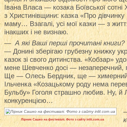
Івана Власа — козака Боївської сотні 
з Христинівщини: казка «Про дівчинку 
маму… Взагалі, усі мої казки — з життя
інакших і не визнаю.
— А які Ваші перші прочитані книги?
— Донині зберігаю грубезну книжку ук
казок зі свого дитинства. «Кобзар» уд
мене Шевченко досі — незаперечний, г
Ще — Олесь Бердник, ще — химерний
Ільченка «Козацькому роду нема пер
Бульбу» Гоголя страшно любив. Ну, й 
конкуренцією…
к
Лірник Сашко на фестивалі. Фото з сайту inlit.com.ua