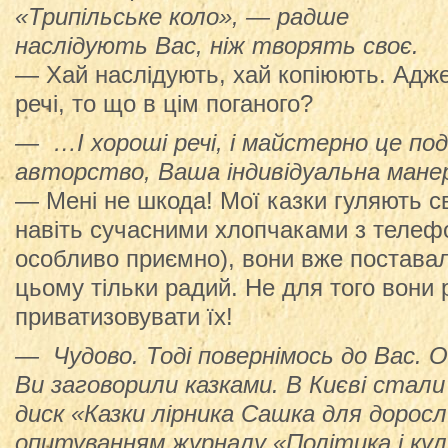
«Трипільське коло», — радше
наслідують Вас, ніж творять своє.
— Хай наслідують, хай копіюють. Адж
речі, то що в цім поганого?
— …І хороші речі, і майстерно це п
авторство, Ваша індивідуальна ман
— Мені не шкода! Мої казки гуляють с
навіть сучасними хлопчаками з телефо
особливо приємно), вони вже постава
цьому тільки радий. Не для того вони
приватизовувати їх!
— Чудово. Тоді повернімось до Вас. 
Ви заговорили казками. В Києві стали
диск «Казки лірника Сашка для доросли
опитуванням журналу «Політика і кул