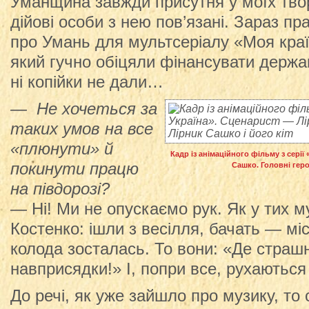
Уманщина завжди присутня у моїх твор
дійові особи з нею пов’язані. Зараз 
про Умань для мультсеріалу «Моя краї
який гучно обіцяли фінансувати держа
ні копійки не дали…
— Не хочеться за
таких умов на все
«плюнути» й
Кадр із анімаційного фільму з серії
покинути працю
Сашко. Головні геро
на півдорозі?
— Ні! Ми не опускаємо рук. Як у тих му
Костенко: ішли з весілля, бачать — мі
колода зосталась. То вони: «Де страшн
навприсядки!» І, попри все, рухаються
До речі, як уже зайшло про музику, то