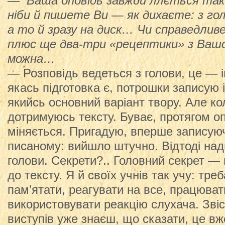
— Ваша оповідь завжди ллється так 
ніби й пишете Ви — як дихаєте: з го
а то й зразу на диск… Чи справедливе
плюс ще два-три «рецептики» з Вашої
можна…
— Розповідь ведеться з голови, це — і
якась підготовка є, потрошки записую 
якийсь основний варіант твору. Але ко
дотримуюсь тексту. Буває, протягом оп
міняється. Пригадую, вперше записуюч
писаному: вийшло штучно. Відтоді над
голови. Секрети?.. Головний секрет —
до тексту. Я й своїх учнів так учу: тре
пам’ятати, реагувати на все, працюва
використовувати реакцію слухача. Звісн
виступів уже знаєш, що сказати, це вж