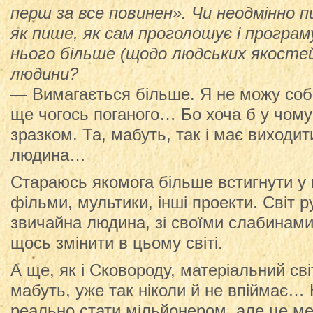
перш за все повинен». Чи неодмінно 
як пише, як сам проголошує і програ
нього більше (щодо людських якостей)
людини?
— Вимагається більше. Я не можу собі
ще чогось поганого… Бо хоча б у чом
зразком. Та, мабуть, так і має виходит
людина…
Стараюсь якомога більше встигнути у 
фільми, мультики, інші проекти. Світ 
звичайна людина, зі своїми слабинам
щось змінити в цьому світі.
А ще, як і Сковороду, матеріальний сві
мабуть, уже так ніколи й не впіймає… К
реально стати мільйонером, але це ме