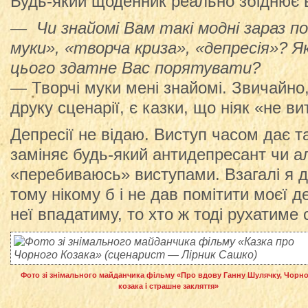
Будь-який щоденник реально збіднює вн
— Чи знайомі Вам такі модні зараз п
муки», «творча криза», «депресія»? Я
цього здатне Вас порятувати?
— Творчі муки мені знайомі. Звичайно,
друку сценарії, є казки, що ніяк «не 
Депресії не відаю. Виступ часом дає т
заміняє будь-який антидепресант чи а
«перебиваюсь» виступами. Взагалі я 
тому нікому б і не дав помітити моєї д
неї впадатиму, то хто ж тоді рухатиме
Фото зі знімального майданчика фільму «Про вдову Ганну Шулячку, Чорн
козака і страшне закляття»