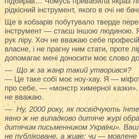
підбирав… Чомусь привабила якраз л
рідкісний інструмент, якого в очі не бач
Ще в кобзарів побутувало тверде пер
інструмент — стаєш іншою людиною. Я 
рук ліру. Хоч не вважаю себе професі
власне, і не прагну ним стати, проте л
допомагає мені доносити моє слово до
— Що ж за жанр такий утворився?
— Це таке собі моє ноу-хау. Я — міфо
про себе, — «монстр химерної казки»
не вважаю.
— Ну, 2000 року, як посвідчують Інте
явно ж не випадково дитяче журі обр
дитячим письменником України». Ваш
не публіковане, а живе: чи — мовлене