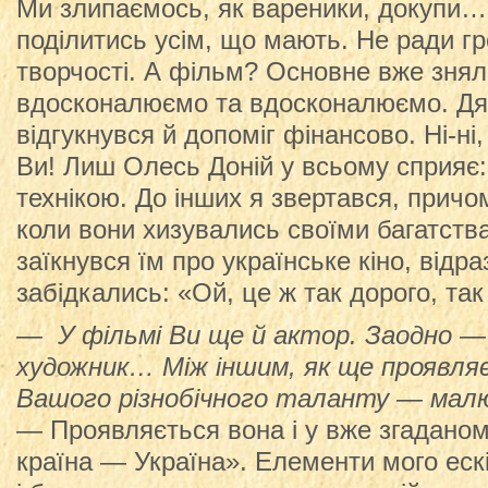
Ми злипаємось, як вареники, докупи…
поділитись усім, що мають. Не ради г
творчості. А фільм? Основне вже знял
вдосконалюємо та вдосконалюємо. Дяк
відгукнувся й допоміг фінансово. Ні-ні,
Ви! Лиш Олесь Доній у всьому сприяє: 
технікою. До інших я звертався, причо
коли вони хизувались своїми багатства
заїкнувся їм про українське кіно, відра
забідкались: «Ой, це ж так дорого, так
— У фільмі Ви ще й актор. Заодно — 
художник… Між іншим, як ще проявля
Вашого різнобічного таланту — мал
— Проявляється вона і у вже згаданом
країна — Україна». Елементи мого еск