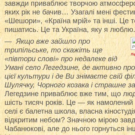
завжди приваблює творчою атмосферо
яких рік не бачив… Узагалі мені фестив
«Шешори», «Країна мрій» та інші. Це 
пишатись. Це та Україна, яку я люблю
— Якщо вже зайшло про
трипільське, то скажіть ще
Лі
«півтори слові» про недалеке від
Умані село Легедзине, де активно пр
цієї культури і де Ви знімаєте свій ф
Шулячку, Чорного козака і страшне 
Легедзине приваблює вже тим, що лю
шість тисяч років. Це — як намолений
селі є балетна школа, власна кіностуді
відкритим небом? Значною мірою завд
Чабанюкові, але до нього горнуться ін