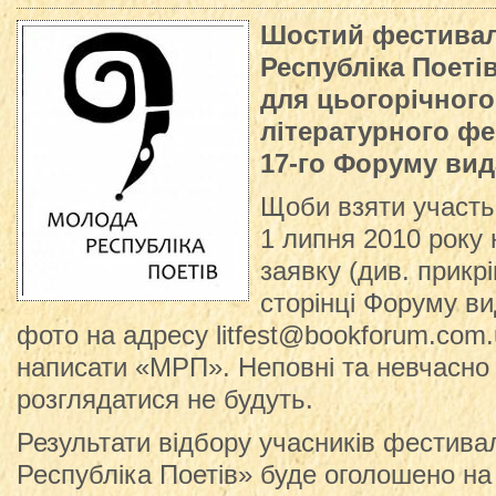
Шостий фестива
Республіка Поеті
для цьогорічног
літературного ф
17-го Форуму вид
Щоби взяти участь
1 липня 2010 року 
заявку (див. прикр
сторінці Форуму вид
фото на адресу litfest@bookforum.com.
написати «МРП». Неповні та невчасно 
розглядатися не будуть.
Результати відбору учасників фестив
Республіка Поетів» буде оголошено на 