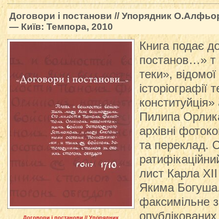
Договори і постанови // Упорядник О.Алфьо
— Київ: Темпора, 2010
Книга подає до
постанов…» т 
теки», відомої
історіографії 
конституйція»
Пилипа Орлик
архівні фотокоп
та переклад. 
ратифікаційний
лист Карла ХІ
Якима Богуша.
факсимільне 
опублікованих 
Договори і постанови // Упорядник