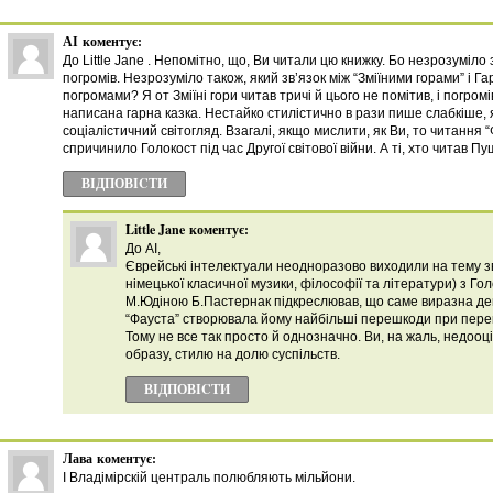
АІ
коментує:
До Little Jane . Непомітно, що, Ви читали цю книжку. Бо незрозуміло зв
погромів. Незрозуміло також, який зв’язок між “Зміїними горами” і Г
погромами? Я от Зміїні гори читав тричі й цього не помітив, і погро
написана гарна казка. Нестайко стилістично в рази пише слабкіше, 
соціалістичний світогляд. Взагалі, якщо мислити, як Ви, то читання 
спричинило Голокост під час Другої світової війни. А ті, хто читав П
ВІДПОВІCТИ
Little Jane
коментує:
До АІ,
Єврейські інтелектуали неодноразово виходили на тему зв
німецької класичної музики, філософії та літератури) з Го
М.Юдіною Б.Пастернак підкреслював, що саме виразна де
“Фауста” створювала йому найбільші перешкоди при пере
Тому не все так просто й однозначно. Ви, на жаль, недооц
образу, стилю на долю суспільств.
ВІДПОВІCТИ
Лава
коментує:
І Владімірскій централь полюбляють мільйони.