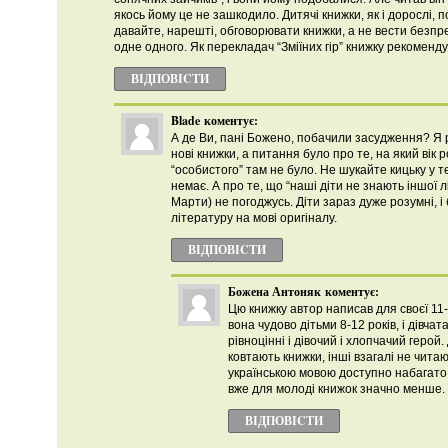
якось йому це не зашкодило. Дитячі книжки, як і дорослі, п
давайте, нарешті, обговорювати книжки, а не вести безп
одне одного. Як перекладач “Зміїних гір” книжку рекоменду
ВІДПОВІCТИ
Blade
коментує:
А де Ви, пані Божено, побачили засудження? Я 
нові книжки, а питання було про те, на який вік 
“особистого” там не було. Не шукайте кицьку у тем
немає. А про те, що “наші діти не знають іншої 
Марти) не погоджусь. Діти зараз дуже розумні, і
літературу на мові оригіналу.
ВІДПОВІCТИ
Божена Антоняк
коментує:
Цю книжку автор написав для своєї 11-
вона чудово дітьми 8-12 років, і дівчат
рівноцінні і дівочий і хлопчачий герой. Д
ковтають книжки, інші взагалі не чита
українською мовою доступно набагато 
вже для молоді книжок значно менше.
ВІДПОВІCТИ