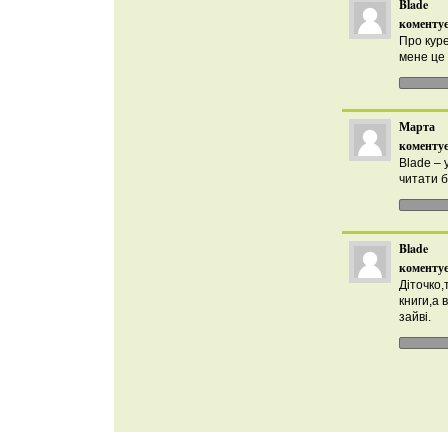
Blade
коментує
Про куре
мене це 
Марта
коментує
Blade – 
читати б
Blade
коментує
Діточко,
книги,а в
зайві.