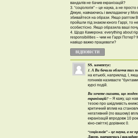
вандалів не бачив екранізацій?
3. “соціологія” – це наука, а не просто
Дякую, навчаючись і викладаючи у Моги
збивайтеся на образи. Якщо раптом В
пройшли під знаком юного Гаррі, то н
особистісно. Якщо образила ваші почу
4. Щодо Камерона: everything about rig
responsibilities – чим не Гаррі Потер?
навіщо важко працювати?
ВІДПОВІCТИ
SS.
коментує:
1. А Ви бачили обличчя тих п
на ютьюбі, наприклад. І, як
гопників називаєте “бунтами 
курсі подій.
Ви хочете сказати, що жоден і
екранізацій?
– Я кажу, що на
тезою про шкідливість книжок
критичний вплив на становле
негативний (по вашому) впли
екранізацій впродовж 10 рокі
кіно-сміття) дорівнює 0.
“соціологія” – це наука, а не 
Дякую, навчаючись і викладаюч