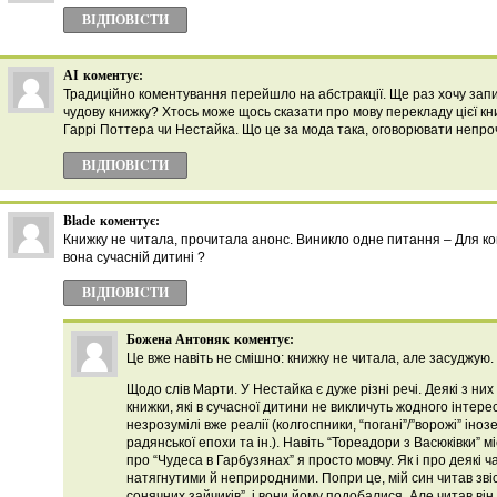
ВІДПОВІCТИ
АІ
коментує:
Традиційно коментування перейшло на абстракції. Ще раз хочу запи
чудову книжку? Хтось може щось сказати про мову перекладу цієї кн
Гаррі Поттера чи Нестайка. Що це за мода така, оговорювати непро
ВІДПОВІCТИ
Blade
коментує:
Книжку не читала, прочитала анонс. Виникло одне питання – Для ко
вона сучаснiй дитинi ?
ВІДПОВІCТИ
Божена Антоняк
коментує:
Це вже навіть не смішно: книжку не читала, але засуджую.
Щодо слів Марти. У Нестайка є дуже різні речі. Деякі з них
книжки, які в сучасної дитини не викличуть жодного інтере
незрозумілі вже реалії (колгоспники, “погані”/”ворожі” інозе
радянської епохи та ін.). Навіть “Тореадори з Васюківки” 
про “Чудеса в Гарбузянах” я просто мовчу. Як і про деякі ча
натягнутими й неприродними. Попри це, мій син читав звісн
сонячних зайчиків”, і вони йому подобалися. Але читав він і