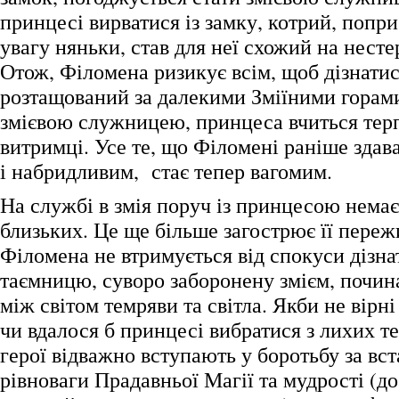
принцесі вирватися із замку, котрий, попри
увагу няньки, став для неї схожий на нес
Отож, Філомена ризикує всім, щоб дізнатис
розтащований за далекими Зміїними горам
змієвою служницею, принцеса вчиться тер
витримці. Усе те, що Філомені раніше зда
і набридливим, стає тепер вагомим.
На службі в змія поруч із принцесою немає 
близьких. Це ще більше загострює її пере
Філомена не втримується від спокуси дізна
таємницю, суворо заборонену змієм, почин
між світом темряви та світла. Якби не вірні
чи вдалося б принцесі вибратися з лихих т
герої відважно вступають у боротьбу за вс
рівноваги Прадавньої Магії та мудрості (д