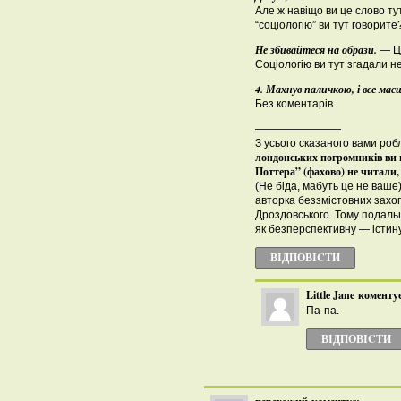
Але ж навіщо ви це слово ту
“соціологію” ви тут говорите
Не збивайтеся на образи.
— Це
Соціологію ви тут згадали н
4. Махнув паличкою, і все ма
Без коментарів.
————————
З усього сказаного вами ро
лондонських погромників ви 
Поттера” (фахово) не читали,
(Не біда, мабуть це не ваше) 
авторка беззмістовних захо
Дроздовського. Тому подал
як безперспективну — істину
ВІДПОВІCТИ
Little Jane
коментує
Па-па.
ВІДПОВІCТИ