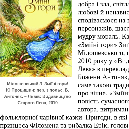
добра і зла, світл
любові й ненавис
сподіваємося на 
персонажів, щасл
мудру мораль.
Ка
«Зміїні гори» Зи
Мілошевського, 
2010 року у «Вид
Лева» в переклад
Божени Антоняк,
саме такою трад
Мілошевський З. Зміїні гори/
Ю.Процишин; пер. з польс. Б.
про вічне. «Зміїн
Антоняк. – Львів: Видавництво
повість сучасног
Старого Лева, 2010
автора, витриман
фольклорної чарівної казки. Пригоди, в як
принцеса Філомена та рибалка Ерік, головні