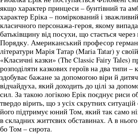
якщо характер принцеси – бунтівний та амб
характер Еріка – поміркований і зважливий
класичного персонажа-героя, якому випада
батьківщину від посухи, що стається чере
Порядку. Американський професор германі
літератури Марія Татар (Maria Tatar) у свої
«Класичні казки» (The Classic Fairy Tales) 
розподіляти казкових героїв на два типи – 
здобуває бажане за допомогою віри й дитячо
відчайдуха, який доходить до цілі за допо
сил. За такою логікою Ерік поєднує риси о
твердо вірить, що з усіх скрутних ситуацій
його підтримує юний Том, який так само ні
в складних життєвих обставинах. А в нього 
бо Том – сирота.