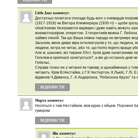
Little Jane
коментує:
Достатньо почитати спогади будь-кого з очевидців погромі
(1917-1918) чи Віктора Клемперера (1930-ті) – щоби зроз
обов’язково безграмотні варвари і дуже навіть можуть з
кінематографом, оперетою. З теоретиків можна Г. Лебона
зайвих ілюзій. Так що Ваша гнівна тирада не витримує жод
Загалом, мене дивує віра інтелектуалів у те, що людина, я
людини, котра не читає, або те, що homo legens краще убе
Але ж, шановні, всі тирани ХХст. були дуже начитаними люд
Гегелем в оригіналі зачитується?, а він до останніх днів чита
Гебельс.
Справа точно не у читанні як такому, а щонайменше у том
читають. Крім В.Нестайка, є Г.К.Честертон, К.Льюїс, Г.Лі, 
відміняв Ч.Діккенса, Г.-Х.Андерсена, “Робінзона Крузо” та 
ВІДПОВІCТИ
Марта
коментує:
Носяться з тим Нестайком, мов курка з яйцем. Порожня б
гумором.
ВІДПОВІCТИ
lilia
коментує: