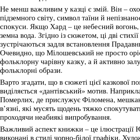
Не менш важливим у казці є змій. Він – ох
підземного світу, символ таїни й непізнано
спокуси. Якщо Хард – це небесний вогонь, 
земна вода. Згідно із сюжетом, ці дві стихі
зустрічаються задля встановлення Прадавнь
Очевидно, що Мілошевський не просто орі
фольклорну чарівну казку, а й активно залу
фольклорні образи.
Варто згадати, що в сюжеті цієї казкової по
виділяється «дантівський» мотив. Наприкла
Померлих, де прислужує Філомена, мешка
в’язні, які мусять щодень тяжко спокутувати
проходячи неабиякі випробування.
Важливий аспект книжки – це ілюстрації 
виконані в стилі чорно-білої графіки. Худ