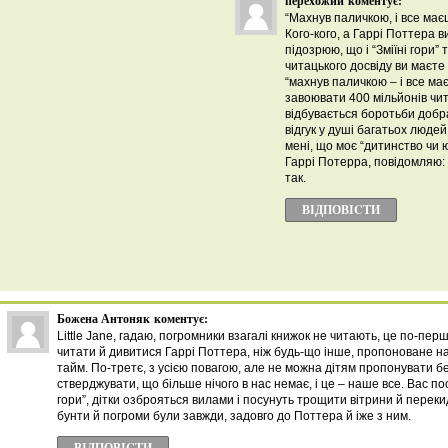
перехожий
коментує:
“Махнув паличкою, і все ма
Кого-кого, а Гаррі Поттера в
підозрюю, що і “Зміїні гори” 
читацького досвіду ви маєте
“махнув паличкою – і все ма
завоювати 400 мільйонів чит
відбувається боротьби добра
відгук у душі багатьох людей
мені, що моє “дитинство чи 
Гаррі Потерра, повідомляю: я
так.
ВІДПОВІCТИ
Божена Антоняк
коментує:
Little Jane, гадаю, погромники взагалі книжок не читають, це по-пер
читати й дивитися Гаррі Поттера, ніж будь-що інше, пропоноване 
тайм. По-третє, з усією повагою, але не можна дітям пропонувати б
стверджувати, що більше нічого в нас немає, і це – наше все. Вас по
гори”, дітки озброяться вилами і посунуть трощити вітрини й переки
бунти й погроми були завжди, задовго до Поттера й іже з ним.
ВІДПОВІCТИ