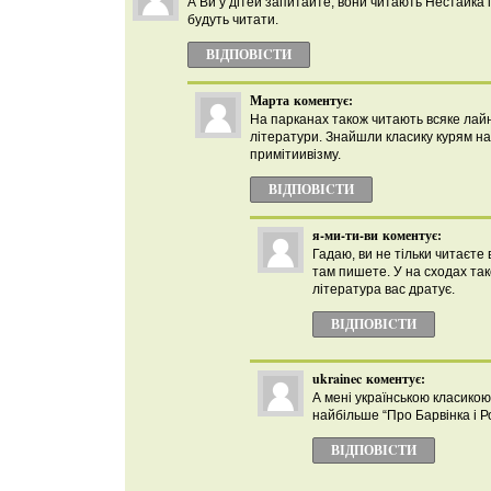
А Ви у дітей запитайте, вони читають Нестайка і 
будуть читати.
ВІДПОВІCТИ
Марта
коментує:
На парканах також читають всяке лайн
літератури. Знайшли класику курям на
примітиивізму.
ВІДПОВІCТИ
я-ми-ти-ви
коментує:
Гадаю, ви не тільки читаєте 
там пишете. У на сходах та
література вас дратує.
ВІДПОВІCТИ
ukrainec
коментує:
А мені українською класикою
найбільше “Про Барвінка і 
ВІДПОВІCТИ