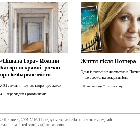
«Піщана Гора» Йоанни
Життя після Поттера
Батор: яскравий роман
Один із головних лейтмотивів Потте
про безбарвне місто
— це всеохопна толерантність
ХХІ століття – це час творів про жінок
//
818 перегляди
3 коментарі
//
303 перегляди
Прокоментуй!
© Літакцент, 2007-2016
.
Передрук матеріалів тільки з дозволу редакції.
тел.:
,
, е-маіl:
redaktor(вухо)litakcent.com