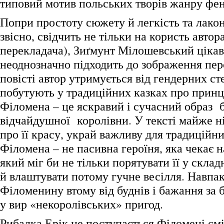
типовий мотив польських творів жанру фент
Попри простоту сюжету й легкість та лакон
звісно, свідчить не тільки на користь автора
перекладача), Зиґмунт Мілошевський цікав
неоднозначно підходить до зображення пер
повісті автор утримується від гендерних ст
побутують у традиційних казках про принц
Філомена – це яскравий і сучасний образ 
відчайдушної королівни. У тексті майже ні
про її красу, украй важливу для традиційн
Філомена – не пасивна героїня, яка чекає н
який міг би не тільки порятувати її у склад
й влаштувати потому гучне весілля. Навпаки
Філоменину втому від буднів і бажання за
у вир «некоролівських» пригод.
Рибалка Ерік не поступається Філомені смі