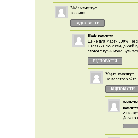
Blade
коментує:
100%!!!!!
ВІДПОВІCТИ
Blade
коментує:
Це не для Марти 100%. Не з
Нестайка люблять!Добрий г
слово! У курки може бути те
ВІДПОВІCТИ
Марта
коментує:
Не перетворюйте д
ВІДПОВІCТИ
я-ми-ти-
коментує
А що, к
До чого 