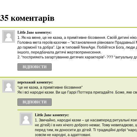
35 коментарів
Little Jane
коментує:
1. Як на мене, це не казка, а примітивне бісовиння. Своїй дитині ніко
Головна мета героїв казочки – “встановлення рівноваги Прадавньої М
до гармонії та добра”. Це ж типовий NewAge. Побійтеся Бога, люди 
іншого, передбачала дитячі жертвопринесення.
2. “посприяють загартуванню дитячих характерів”- ??? “актуальну д
ВІДПОВІCТИ
перехожий
коментує:
“це не казка, а примітивне бісовиння”
Як і всі народні казки. Ви ще Гаррі Поттера пригадайте. Боже, яке см
ВІДПОВІCТИ
Little Jane
коментує:
1. Звичайно, народні казки – це насамперед ритуальні язи
не дітей) і в них нічого доброго немає. Тому невипадково,
перед тим, як доносити до дітей. Ті традиційні добрі “народ
зовсім не народні, а адаптовані.