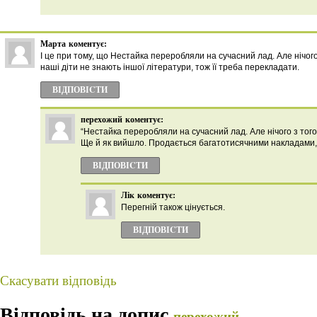
Марта
коментує:
І це при тому, що Нестайка переробляли на сучасний лад. Але нічог
наші діти не знають іншої літератури, тож її треба перекладати.
ВІДПОВІCТИ
перехожий
коментує:
“Нестайка переробляли на сучасний лад. Але нічого з тог
Ще й як вийшло. Продається багатотисячними накладами, в
ВІДПОВІCТИ
Лік
коментує:
Перегній також цінується.
ВІДПОВІCТИ
Скасувати відповідь
Відповідь на допис
перехожий