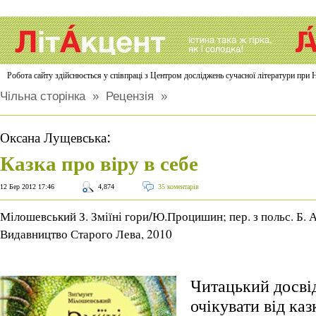
Робота сайту здійснюється у співпраці з Центром досліджень сучасної літератури п
Чільна сторінка
»
Рецензія
»
:
Оксана Лущевська
Казка про віру в себе
12 Бер 2012 17:46
4,874
35 коментарів
Мілошевський З. Зміїні гори/Ю.Процишин; пер. з польс. Б. А
Видавництво Старого Лева, 2010
Читацький досвід
очікувати від ка