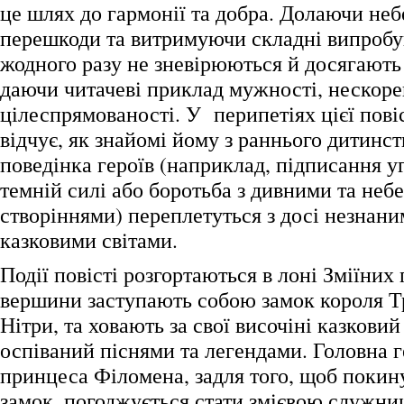
це шлях до гармонії та добра. Долаючи неб
перешкоди та витримуючи складні випробув
жодного разу не зневірюються й досягають 
даючи читачеві приклад мужності, нескоре
цілеспрямованості. У перипетіях цієї повіс
відчує, як знайомі йому з раннього дитинст
поведінка героїв (наприклад, підписання у
темній силі або боротьба з дивними та неб
створіннями) переплетуться з досі незнан
казковими світами.
Події повісті розгортаються в лоні Зміїних г
вершини заступають собою замок короля Т
Нітри, та ховають за свої височіні казкови
оспіваний піснями та легендами. Головна ге
принцеса Філомена, задля того, щоб покин
замок, погоджується стати змієвою служни