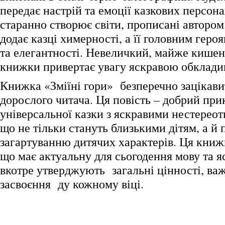
передає настрій та емоції казкових персона
старанно створює світи, прописані автором
додає казці химерності, а її головним геро
та елегантності. Невеличкий, майже кише
книжки привертає увагу яскравою обклади
Книжка «Зміїні гори» безперечно зацікавит
дорослого читача. Ця повість – добрий при
універсальної казки з яскравими нестерео
що не тільки стануть близькими дітям, а й
загартуванню дитячих характерів. Ця книж
що має актуальну для сьогодення мову та яс
вкотре утверджують загальні цінності, важ
засвоєння ду кожному віці.