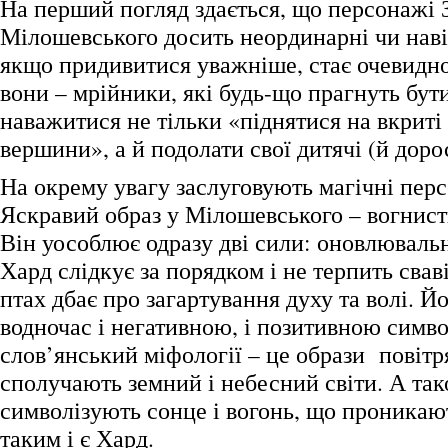
На перший погляд здається, що персонажі 
Мілошевського досить неординарні чи навіт
якщо придивитися уважніше, стає очевидно
вони – мрійники, які будь-що прагнуть бут
наважитися не тільки «піднятися на вкриті
вершини», а й подолати свої дитячі (й доро
На окрему увагу заслуговують магічні перс
Яскравий образ у Мілошевського – вогнист
Він уособлює одразу дві сили: оновлювальн
Хард слідкує за порядком і не терпить сва
птах дбає про загартування духу та волі. Й
водночас і негативною, і позитивною симв
слов’янський міфології – це образи повітря
сполучають земний і небесний світи. А так
символізують сонце і вогонь, що проникаю
таким і є Хард.