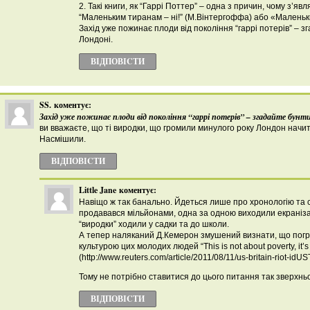
2. Такі книги, як “Гаррі Поттер” – одна з причин, чому з’явл
“Маленьким тиранам – ні!” (М.Вінтергоффа) або «Маленьки
Захід уже пожинає плоди від покоління “гаррі потерів” – зг
Лондоні.
ВІДПОВІCТИ
SS.
коментує:
Захід уже пожинає плоди від покоління “гаррі потерів” – згадайте бунти 
ви вважаєте, що ті виродки, що громили минулого року Лондон начи
Насмішили.
ВІДПОВІCТИ
Little Jane
коментує:
Навіщо ж так банально. Йдеться лише про хронологію та с
продавався мільйонами, одна за одною виходили екранізаці
“виродки” ходили у садки та до школи.
А тепер наляканий Д.Кемерон змушений визнати, що погром
культурою цих молодих людей “This is not about poverty, it’s 
(http://www.reuters.com/article/2011/08/11/us-britain-riot-
Тому не потрібно ставитися до цього питання так зверхнь
ВІДПОВІCТИ