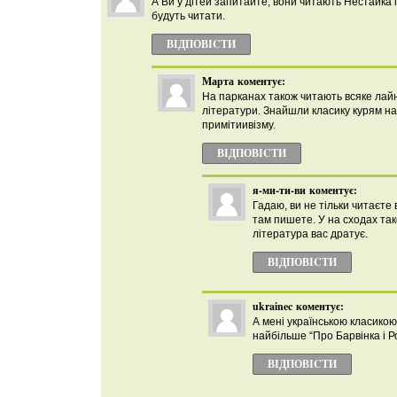
А Ви у дітей запитайте, вони читають Нестайка і 
будуть читати.
ВІДПОВІCТИ
Марта
коментує:
На парканах також читають всяке лайн
літератури. Знайшли класику курям на
примітиивізму.
ВІДПОВІCТИ
я-ми-ти-ви
коментує:
Гадаю, ви не тільки читаєте 
там пишете. У на сходах та
література вас дратує.
ВІДПОВІCТИ
ukrainec
коментує:
А мені українською класикою
найбільше “Про Барвінка і 
ВІДПОВІCТИ