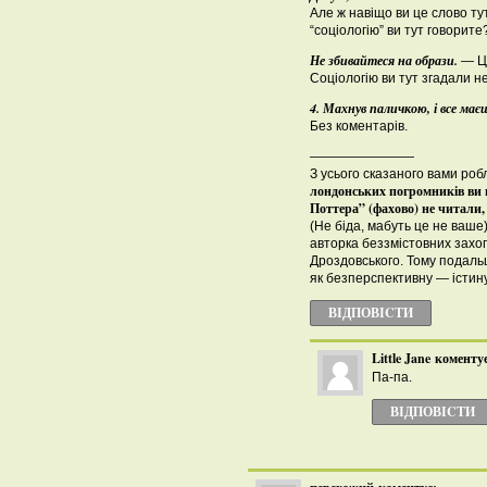
Але ж навіщо ви це слово ту
“соціологію” ви тут говорите
Не збивайтеся на образи.
— Це
Соціологію ви тут згадали н
4. Махнув паличкою, і все ма
Без коментарів.
————————
З усього сказаного вами ро
лондонських погромників ви 
Поттера” (фахово) не читали,
(Не біда, мабуть це не ваше) 
авторка беззмістовних захо
Дроздовського. Тому подал
як безперспективну — істину
ВІДПОВІCТИ
Little Jane
коментує
Па-па.
ВІДПОВІCТИ