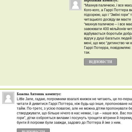
перехожий
коментує:
“Махнув паличкою, і все ма
Кого-кого, а Гаррі Поттера в
підозрюю, що і “Зміїні гори” 
читацького досвіду ви маєте
“махнув паличкою – і все ма
завоювати 400 мільйонів чит
відбувається боротьби добра
відгук у душі багатьох людей
мені, що моє “дитинство чи 
Гаррі Потерра, повідомляю: я
так.
ВІДПОВІCТИ
Божена Антоняк
коментує:
Little Jane, гадаю, погромники взагалі книжок не читають, це по-пер
читати й дивитися Гаррі Поттера, ніж будь-що інше, пропоноване 
тайм. По-третє, з усією повагою, але не можна дітям пропонувати б
стверджувати, що більше нічого в нас немає, і це – наше все. Вас по
гори”, дітки озброяться вилами і посунуть трощити вітрини й переки
бунти й погроми були завжди, задовго до Поттера й іже з ним.
ВІДПОВІCТИ