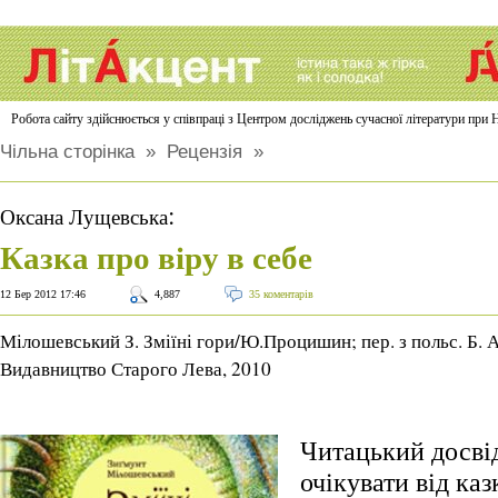
Робота сайту здійснюється у співпраці з Центром досліджень сучасної літератури п
Чільна сторінка
»
Рецензія
»
:
Оксана Лущевська
Казка про віру в себе
12 Бер 2012 17:46
4,887
35 коментарів
Мілошевський З. Зміїні гори/Ю.Процишин; пер. з польс. Б. А
Видавництво Старого Лева, 2010
Читацький досвід
очікувати від ка