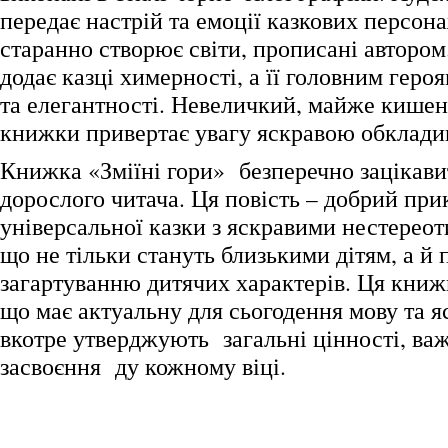
передає настрій та емоції казкових персона
старанно створює світи, прописані автором
додає казці химерності, а її головним геро
та елегантності. Невеличкий, майже кише
книжки привертає увагу яскравою обклади
Книжка «Зміїні гори» безперечно зацікавит
дорослого читача. Ця повість – добрий при
універсальної казки з яскравими нестерео
що не тільки стануть близькими дітям, а й
загартуванню дитячих характерів. Ця книж
що має актуальну для сьогодення мову та яс
вкотре утверджують загальні цінності, важ
засвоєння ду кожному віці.