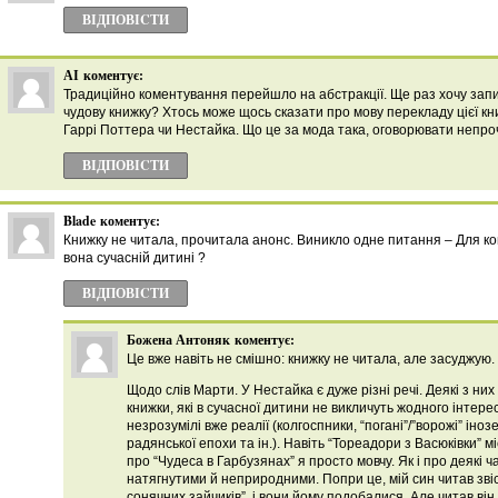
ВІДПОВІCТИ
АІ
коментує:
Традиційно коментування перейшло на абстракції. Ще раз хочу запи
чудову книжку? Хтось може щось сказати про мову перекладу цієї кн
Гаррі Поттера чи Нестайка. Що це за мода така, оговорювати непро
ВІДПОВІCТИ
Blade
коментує:
Книжку не читала, прочитала анонс. Виникло одне питання – Для ко
вона сучаснiй дитинi ?
ВІДПОВІCТИ
Божена Антоняк
коментує:
Це вже навіть не смішно: книжку не читала, але засуджую.
Щодо слів Марти. У Нестайка є дуже різні речі. Деякі з них
книжки, які в сучасної дитини не викличуть жодного інтере
незрозумілі вже реалії (колгоспники, “погані”/”ворожі” інозе
радянської епохи та ін.). Навіть “Тореадори з Васюківки” 
про “Чудеса в Гарбузянах” я просто мовчу. Як і про деякі ча
натягнутими й неприродними. Попри це, мій син читав звісн
сонячних зайчиків”, і вони йому подобалися. Але читав він і