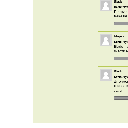
Blade
коментує
Про куре
мене це 
Марта
коментує
Blade – 
читати б
Blade
коментує
Діточко,
книги,а в
зайві.