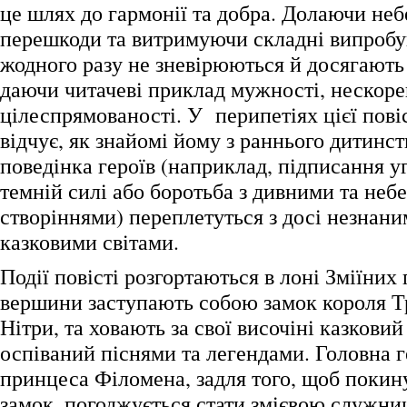
це шлях до гармонії та добра. Долаючи неб
перешкоди та витримуючи складні випробув
жодного разу не зневірюються й досягають 
даючи читачеві приклад мужності, нескоре
цілеспрямованості. У перипетіях цієї повіс
відчує, як знайомі йому з раннього дитинст
поведінка героїв (наприклад, підписання у
темній силі або боротьба з дивними та неб
створіннями) переплетуться з досі незнан
казковими світами.
Події повісті розгортаються в лоні Зміїних г
вершини заступають собою замок короля Т
Нітри, та ховають за свої височіні казкови
оспіваний піснями та легендами. Головна ге
принцеса Філомена, задля того, щоб покин
замок, погоджується стати змієвою служни