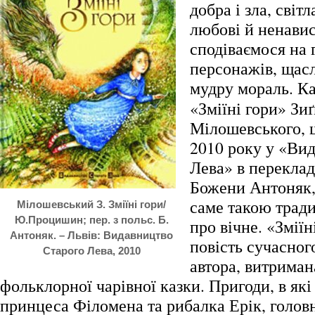
добра і зла, світл
любові й ненавис
сподіваємося на 
персонажів, щасл
мудру мораль.
Ка
«Зміїні гори» Зи
Мілошевського, 
2010 року у «Вид
Лева» в переклад
Божени Антоняк,
саме такою трад
Мілошевський З. Зміїні гори/
Ю.Процишин; пер. з польс. Б.
про вічне. «Зміїн
Антоняк. – Львів: Видавництво
повість сучасног
Старого Лева, 2010
автора, витриман
фольклорної чарівної казки. Пригоди, в як
принцеса Філомена та рибалка Ерік, головні