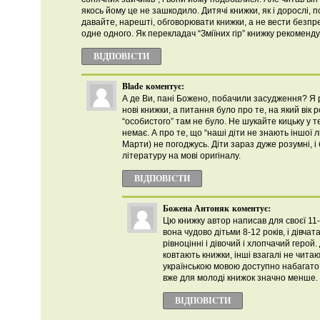
якось йому це не зашкодило. Дитячі книжки, як і дорослі, п
давайте, нарешті, обговорювати книжки, а не вести безп
одне одного. Як перекладач “Зміїних гір” книжку рекоменду
ВІДПОВІCТИ
Blade
коментує:
А де Ви, пані Божено, побачили засудження? Я 
нові книжки, а питання було про те, на який вік 
“особистого” там не було. Не шукайте кицьку у тем
немає. А про те, що “наші діти не знають іншої 
Марти) не погоджусь. Діти зараз дуже розумні, і
літературу на мові оригіналу.
ВІДПОВІCТИ
Божена Антоняк
коментує:
Цю книжку автор написав для своєї 11-
вона чудово дітьми 8-12 років, і дівчат
рівноцінні і дівочий і хлопчачий герой. Д
ковтають книжки, інші взагалі не чита
українською мовою доступно набагато 
вже для молоді книжок значно менше.
ВІДПОВІCТИ