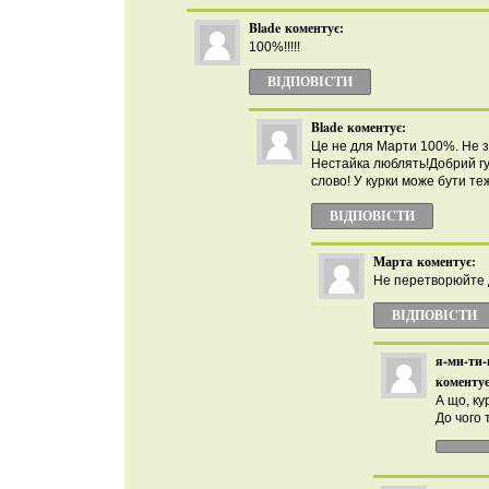
Blade
коментує:
100%!!!!!
ВІДПОВІCТИ
Blade
коментує:
Це не для Марти 100%. Не з
Нестайка люблять!Добрий г
слово! У курки може бути те
ВІДПОВІCТИ
Марта
коментує:
Не перетворюйте д
ВІДПОВІCТИ
я-ми-ти-
коментує
А що, к
До чого 