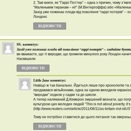
2. Такі книги, як “Гаррі Поттер” – одна з причин, чому з’явл
“Маленьким тиранам – ні!” (М.Вінтергоффа) або «Маленьки
Захід уже пожинає плоди від покоління “гаррі потерів” – зг
Лондоні.
ВІДПОВІCТИ
SS.
коментує:
Захід уже пожинає плоди від покоління “гаррі потерів” – згадайте бунти 
ви вважаєте, що ті виродки, що громили минулого року Лондон начи
Насмішили.
ВІДПОВІCТИ
Little Jane
коментує:
Навіщо ж так банально. Йдеться лише про хронологію та с
продавався мільйонами, одна за одною виходили екранізаці
“виродки” ходили у садки та до школи.
А тепер наляканий Д.Кемерон змушений визнати, що погром
культурою цих молодих людей “This is not about poverty, it’s 
(http://www.reuters.com/article/2011/08/11/us-britain-riot-
Тому не потрібно ставитися до цього питання так зверхнь
ВІДПОВІCТИ