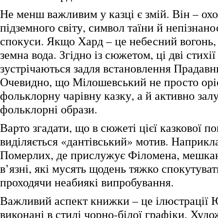
Не менш важливим у казці є змій. Він – ох
підземного світу, символ таїни й непізнано
спокуси. Якщо Хард – це небесний вогонь, 
земна вода. Згідно із сюжетом, ці дві стихі
зустрічаються задля встановлення Прадавнь
Очевидно, що Мілошевський не просто орі
фольклорну чарівну казку, а й активно залу
фольклорні образи.
Варто згадати, що в сюжеті цієї казкової по
виділяється «дантівський» мотив. Наприкла
Померлих, де прислужує Філомена, мешка
в’язні, які мусять щодень тяжко спокутувати
проходячи неабиякі випробування.
Важливий аспект книжки – це ілюстрації 
виконані в стилі чорно-білої графіки. Худ