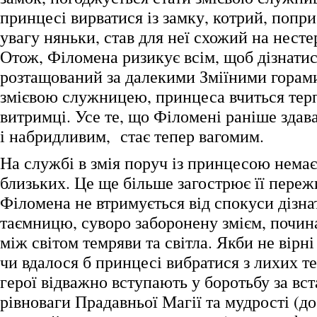
принцесі вирватися із замку, котрий, попри
увагу няньки, став для неї схожий на нес
Отож, Філомена ризикує всім, щоб дізнатис
розтащований за далекими Зміїними горам
змієвою служницею, принцеса вчиться тер
витримці. Усе те, що Філомені раніше зда
і набридливим, стає тепер вагомим.
На службі в змія поруч із принцесою немає 
близьких. Це ще більше загострює її пере
Філомена не втримується від спокуси дізна
таємницю, суворо заборонену змієм, почин
між світом темряви та світла. Якби не вірні
чи вдалося б принцесі вибратися з лихих т
герої відважно вступають у боротьбу за вс
рівноваги Прадавньої Магії та мудрості (д