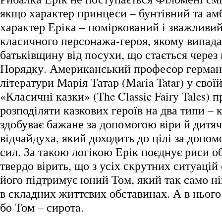
якщо характер принцеси – бунтівний та амб
характер Еріка – поміркований і зважливий
класичного персонажа-героя, якому випада
батьківщину від посухи, що стається чере
Порядку. Американський професор германі
літератури Марія Татар (Maria Tatar) у свої
«Класичні казки» (The Classic Fairy Tales) 
розподіляти казкових героїв на два типи – 
здобуває бажане за допомогою віри й дитячо
відчайдуха, який доходить до цілі за допо
сил. За такою логікою Ерік поєднує риси о
твердо вірить, що з усіх скрутних ситуацій
його підтримує юний Том, який так само ні
в складних життєвих обставинах. А в нього 
бо Том – сирота.