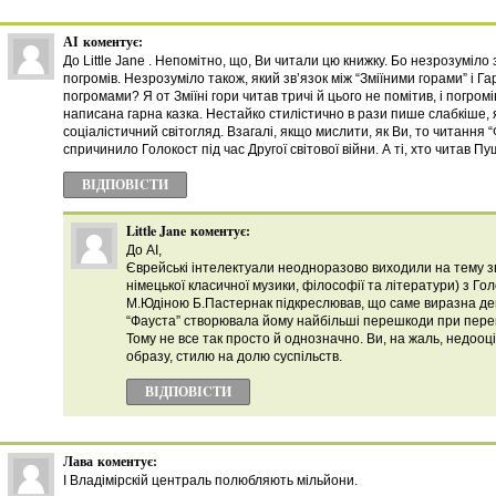
АІ
коментує:
До Little Jane . Непомітно, що, Ви читали цю книжку. Бо незрозуміло зв
погромів. Незрозуміло також, який зв’язок між “Зміїними горами” і Г
погромами? Я от Зміїні гори читав тричі й цього не помітив, і погро
написана гарна казка. Нестайко стилістично в рази пише слабкіше, 
соціалістичний світогляд. Взагалі, якщо мислити, як Ви, то читання 
спричинило Голокост під час Другої світової війни. А ті, хто читав П
ВІДПОВІCТИ
Little Jane
коментує:
До АІ,
Єврейські інтелектуали неодноразово виходили на тему зв
німецької класичної музики, філософії та літератури) з Го
М.Юдіною Б.Пастернак підкреслював, що саме виразна де
“Фауста” створювала йому найбільші перешкоди при пере
Тому не все так просто й однозначно. Ви, на жаль, недооц
образу, стилю на долю суспільств.
ВІДПОВІCТИ
Лава
коментує:
І Владімірскій централь полюбляють мільйони.