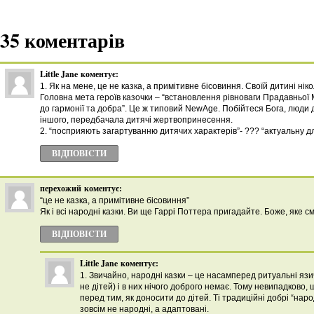
35 коментарів
Little Jane
коментує:
1. Як на мене, це не казка, а примітивне бісовиння. Своїй дитині ніко
Головна мета героїв казочки – “встановлення рівноваги Прадавньої М
до гармонії та добра”. Це ж типовий NewAge. Побійтеся Бога, люди 
іншого, передбачала дитячі жертвопринесення.
2. “посприяють загартуванню дитячих характерів”- ??? “актуальну д
ВІДПОВІCТИ
перехожий
коментує:
“це не казка, а примітивне бісовиння”
Як і всі народні казки. Ви ще Гаррі Поттера пригадайте. Боже, яке см
ВІДПОВІCТИ
Little Jane
коментує:
1. Звичайно, народні казки – це насамперед ритуальні язи
не дітей) і в них нічого доброго немає. Тому невипадково,
перед тим, як доносити до дітей. Ті традиційні добрі “народ
зовсім не народні, а адаптовані.