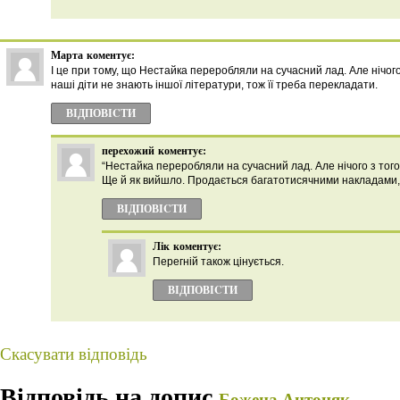
Марта
коментує:
І це при тому, що Нестайка переробляли на сучасний лад. Але нічог
наші діти не знають іншої літератури, тож її треба перекладати.
ВІДПОВІCТИ
перехожий
коментує:
“Нестайка переробляли на сучасний лад. Але нічого з тог
Ще й як вийшло. Продається багатотисячними накладами, в
ВІДПОВІCТИ
Лік
коментує:
Перегній також цінується.
ВІДПОВІCТИ
Скасувати відповідь
Відповідь на допис
Божена Антоняк