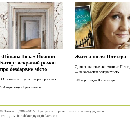
«Піщана Гора» Йоанни
Життя після Поттера
Батор: яскравий роман
Один із головних лейтмотивів Потте
про безбарвне місто
— це всеохопна толерантність
ХХІ століття – це час творів про жінок
//
819 перегляди
3 коментарі
//
304 перегляди
Прокоментуй!
© Літакцент, 2007-2016
.
Передрук матеріалів тільки з дозволу редакції.
тел.:
,
, е-маіl:
redaktor(вухо)litakcent.com