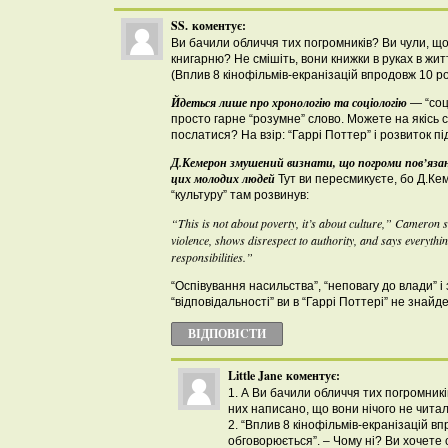
SS.
коментує:
Ви бачили обличчя тих погромників? Ви чули, щ
книгарню? Не смішіть, вони книжки в руках в жит
(Вплив 8 кінофільмів-екранізацій впродовж 10 р
Йдеться лише про хронологію та соціологію
— “соці
просто гарне “розумне” слово. Можете на якісь 
послатися? На взір: “Гаррі Поттер” і розвиток пі
Д.Кемерон змушений визнати, що погроми пов’язані
цих молодих людей
Тут ви пересмикуєте, бо Д.Ке
“культуру” там розвинув:
“This is not about poverty, it’s about culture,” Cameron sa
violence, shows disrespect to authority, and says everythi
responsibilities.”
“Оспівування насильства”, “неповагу до влади” і
“відповідальності” ви в “Гаррі Поттері” не знайд
ВІДПОВІCТИ
Little Jane
коментує:
1. А Ви бачили обличчя тих погромник
них написано, що вони нічого не чита
2. “Вплив 8 кінофільмів-екранізацій в
обговорюється”. – Чому ні? Ви хочете 