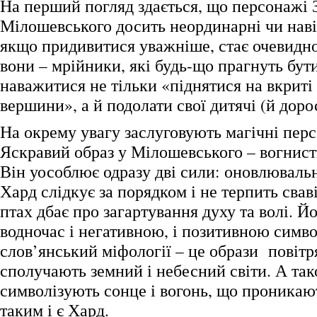
На перший погляд здається, що персонажі 
Мілошевського досить неординарні чи навіт
якщо придивитися уважніше, стає очевидно
вони – мрійники, які будь-що прагнуть бут
наважитися не тільки «піднятися на вкриті
вершини», а й подолати свої дитячі (й доро
На окрему увагу заслуговують магічні перс
Яскравий образ у Мілошевського – вогнист
Він уособлює одразу дві сили: оновлювальн
Хард слідкує за порядком і не терпить сва
птах дбає про загартування духу та волі. Й
водночас і негативною, і позитивною симв
слов’янський міфології – це образи повітря
сполучають земний і небесний світи. А так
символізують сонце і вогонь, що проникаю
таким і є Хард.