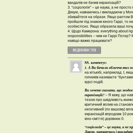
вандалів не бачив екранізацій?
3. “соціологія” – це наука, а не просто
Дякую, навчаючись і викладаючи у Моги
збивайтеся на образи. Якщо раптом В
пройшли під знаком юного Гаррі, то н
особистісно. Якщо образила ваші почу
4. Щодо Камерона: everything about rig
responsibilities – чим не Гаррі Потер?
навіщо важко працювати?
ВІДПОВІCТИ
SS.
коментує:
1. А Ви бачили обличчя тих п
на ютьюбі, наприклад. І, як
гопників називаєте “бунтами 
курсі подій.
Ви хочете сказати, що жоден і
екранізацій?
– Я кажу, що на
тезою про шкідливість книжок
критичний вплив на становле
негативний (по вашому) впли
екранізацій впродовж 10 рокі
кіно-сміття) дорівнює 0.
“соціологія” – це наука, а не 
Дякую, навчаючись і викладаюч