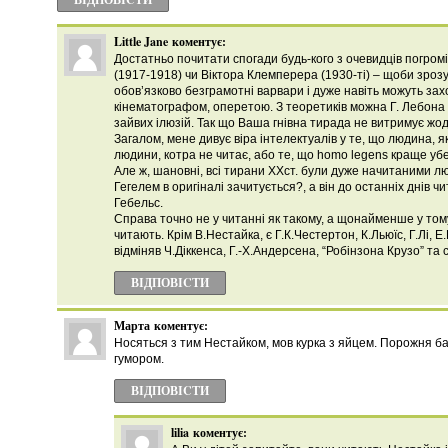
Little Jane
коментує:
Достатньо почитати спогади будь-кого з очевидців погромі
(1917-1918) чи Віктора Клемперера (1930-ті) – щоби зроз
обов’язково безграмотні варвари і дуже навіть можуть з
кінематографом, оперетою. З теоретиків можна Г. Лебона
зайвих ілюзій. Так що Ваша гнівна тирада не витримує жод
Загалом, мене дивує віра інтелектуалів у те, що людина, я
людини, котра не читає, або те, що homo legens краще убе
Але ж, шановні, всі тирани ХХст. були дуже начитаними люд
Гегелем в оригіналі зачитується?, а він до останніх днів чита
Гебельс.
Справа точно не у читанні як такому, а щонайменше у том
читають. Крім В.Нестайка, є Г.К.Честертон, К.Льюїс, Г.Лі, 
відміняв Ч.Діккенса, Г.-Х.Андерсена, “Робінзона Крузо” та 
ВІДПОВІCТИ
Марта
коментує:
Носяться з тим Нестайком, мов курка з яйцем. Порожня б
гумором.
ВІДПОВІCТИ
lilia
коментує: