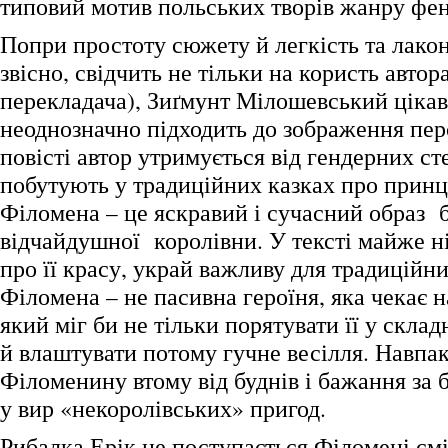
типовий мотив польських творів жанру фент
Попри простоту сюжету й легкість та лакон
звісно, свідчить не тільки на користь автора
перекладача), Зиґмунт Мілошевський цікав
неоднозначно підходить до зображення пер
повісті автор утримується від гендерних ст
побутують у традиційних казках про принц
Філомена – це яскравий і сучасний образ 
відчайдушної королівни. У тексті майже ні
про її красу, украй важливу для традиційн
Філомена – не пасивна героїня, яка чекає н
який міг би не тільки порятувати її у склад
й влаштувати потому гучне весілля. Навпаки
Філоменину втому від буднів і бажання за
у вир «некоролівських» пригод.
Рибалка Ерік не поступається Філомені смі