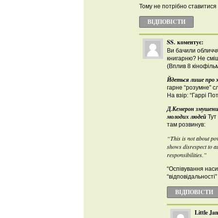
Тому не потрібно ставитися 
ВІДПОВІCТИ
SS.
коментує:
Ви бачили обличчя
книгарню? Не сміші
(Вплив 8 кінофіль
Йдеться лише про х
гарне “розумне” с
На взір: “Гаррі По
Д.Кемерон змушений
молодих людей
Тут 
там розвинув:
“This is not about pov
shows disrespect to a
responsibilities.”
“Оспівування насил
“відповідальності”
ВІДПОВІCТИ
Little Ja