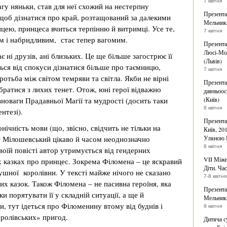
7 квітня
агу няньки, став для неї схожий на нестерпну
Презента
щоб дізнатися про край, розтащований за далекими
Мельникі
ею, принцеса вчиться терпінню й витримці. Усе те,
7 квітня
м і набридливим, стає тепер вагомим.
Презента
Люсі-Мод
 ні друзів, ані близьких. Це ще більше загострює її
(Львів)
ся від спокуси дізнатися більше про таємницю,
7 квітня
отьба між світом темряви та світла. Якби не вірні
Презента
ибратися з лихих тенет. Отож, юні герої відважно
давньоос
новаги Прадавньої Магії та мудрості (досить таки
(Київ)
8 квітня
нтезі).
Презента
нічність мови (що, звісно, свідчить не тільки на
Київ, 20
нт Мілошевський цікаво й часом неоднозначно
Уляною 
8 квітня
воїй повісті автор утримується від гендерних
VII Міжн
 казках про принцес. Зокрема Філомена – це яскравий
Діти. Час
ушної королівни. У тексті майже нічого не сказано
7-8 квітня
них казок. Також Філомена – не пасивна героїня, яка
Презента
ки порятувати її у складній ситуації, а ще й
Мельникі
, тут ідеться про Філоменину втому від буднів і
9 квітня
ролівських» пригод.
Дитяча с