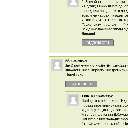
1. Звичайно, народні казки 
не дітей) і в них нічого до
перед тим, як доносити до ді
зовсім не народні, а адаптов
2. Такі книги, як “Гаррі Потт
“Маленьким тиранам – ні!” 
Захід уже пожинає плоди від 
Лондоні.
ВІДПОВІCТИ
SS.
коментує:
Захід уже пожинає плоди від покоління “
вважаєте, що ті виродки, що громили 
Насмішили.
ВІДПОВІCТИ
Little Jane
коментує:
Навіщо ж так банально. Йдет
продавався мільйонами, одна
ходили у садки та до школи.
А тепер наляканий Д.Кемеро
культурою цих молодих людей “
(http://www.reuters.com/arti