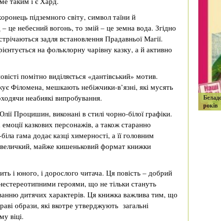
ме таким і є Хард.
хоронець підземного світу, символ таїни й
– це небесний вогонь, то змій – це земна вода. Згідно
зустрічаються задля встановлення Прадавньої Магії.
єнтується на фольклорну чарівну казку, а й активно
повісті помітно виділяється «дантівський» мотив.
ує Філомена, мешкають небіжчики-в’язні, які мусять
оходячи неабиякі випробування.
Белад
років
лії Процишин, виконані в стилі чорно-білої графіки.
 емоції казкових персонажів, а також старанно
біла гама додає казці химерності, а її головним
Невеличкий, майже кишеньковий формат книжки
ть і юного, і дорослого читача. Ця повість – добрий
 нестереотипними героями, що не тільки стануть
ванню дитячих характерів. Ця книжка важлива тим, що
раві образи, які вкотре утверджують загальні
му віці.