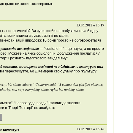
до цього питання так зверхньо.
13.03.2012 о 13:19
 тих погромників? Ви чули, щоби пограбували хоча б одну
ть, вони книжки в руках в житті не мали.
мів-екранізацій впродовж 10 років просто не обговорюється)
ронологію та соціологію
— “соціологія” – це наука, а не просто
лово. Можете на якісь соціологічні дослідження послатися?
ттер” і розвиток підліткового вандалізму”.
 визнати, що погроми пов’язані не з бідністю, а культурою цих
ви пересмикуєте, бо Д.Кемерон свою думку про “культуру”
erty, it’s about culture,” Cameron said. “A culture that glorifies violence,
uthority, and says everything about rights but nothing about
ьства”, “неповагу до влади” і заклик до зневаги
 ви в “Гаррі Поттері” не знайдете.
13.03.2012 о 13:46
ne
коментує: