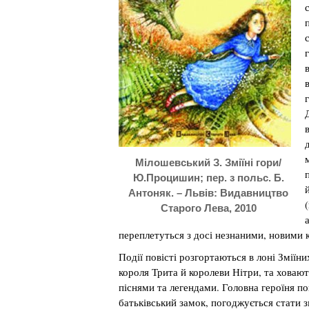
Мілошевський З. Зміїні гори/
Ю.Процишин; пер. з польс. Б.
Антоняк. – Львів: Видавництво
Старого Лева, 2010
переплетуться з досі незнаними, новими 
Події повісті розгортаються в лоні Зміїн
короля Трита й королеви Нітри, та ховают
піснями та легендами. Головна героїня по
батьківський замок, погоджується стати 