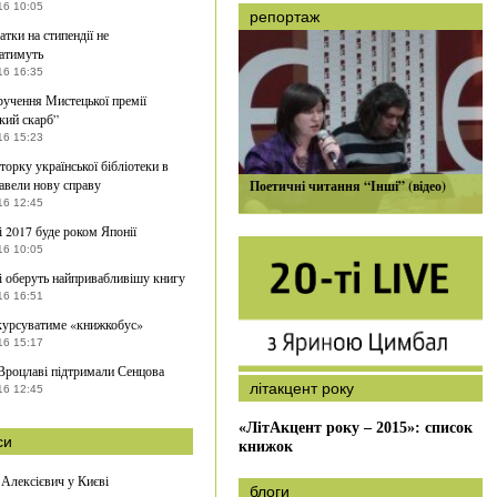
16 10:05
репортаж
атки на стипендії не
атимуть
16 16:35
ручення Мистецької премії
кий скарб”
16 15:23
торку української бібліотеки в
авели нову справу
Поетичні читання “Інші” (відео)
16 12:45
і 2017 буде роком Японії
16 10:05
і оберуть найпривабливішу книгу
16 16:51
курсуватиме «книжкобус»
16 15:17
Вроцлаві підтримали Сенцова
літакцент року
16 12:45
«ЛітАкцент року – 2015»: список
си
книжок
 Алексієвич у Києві
блоги