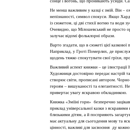
сонце і вогонь, що проникають усюди. Са
Не менш важливим у казці є змій. Він – о
непізнаності, символ спокуси. Якщо Хард 
із сюжетом, ці дві стихії вогню та води 
Очевидно, що Мілошевський не просто орі
залучає відомі фольклорні образи.
Варто згадати, що в сюжеті цієї казкової 
Наприклад, у Гроті Померлих, де прислуж
щодень тяжко спокутувати свої гріхи, пр
Важливий аспект книжки – це ілюстрації Ю
Художниця достовірно передає настрій та
створює світи, прописані автором. Чорно-
героям – вишуканості та елегантності. 
привертає увагу яскравою обкладинкою.
Книжка «Зміїні гори» безперечно зацікави
приклад універсальної казки з яскравими
близькими дітям, а й посприяють загарту
має актуальну для сьогодення мову та яск
цінності, важливі для засвоєння ду кожно