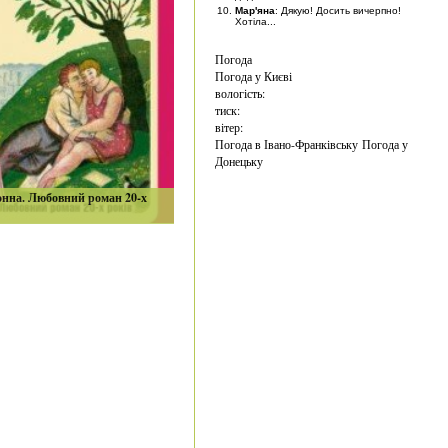
Мар'яна
: Дякую! Досить вичерпно!
Хотіла...
Погода
Погода у
Києві
вологість:
тиск:
вітер:
Погода в Івано-Франківську
Погода у
Донецьку
онна. Любовний роман 20-х