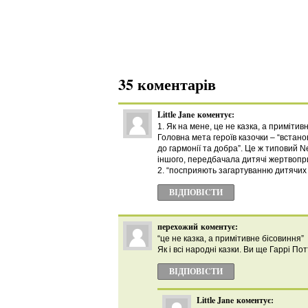
35 коментарів
Little Jane
коментує:
1. Як на мене, це не казка, а примітив
Головна мета героїв казочки – “встано
до гармонії та добра”. Це ж типовий 
іншого, передбачала дитячі жертвопр
2. “посприяють загартуванню дитячих 
ВІДПОВІCТИ
перехожий
коментує:
“це не казка, а примітивне бісовиння”
Як і всі народні казки. Ви ще Гаррі По
ВІДПОВІCТИ
Little Jane
коментує: