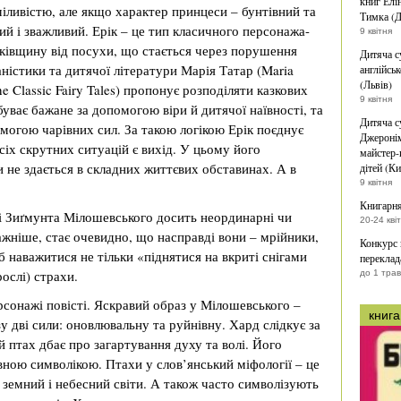
книг Елі
міливістю, але якщо характер принцеси – бунтівний та
Тимка (Д
ий і зважливий. Ерік – це тип класичного персонажа-
9 квітня
ьківщину від посухи, що стається через порушення
Дитяча с
істики та дитячої літератури Марія Татар (Maria
англійськ
(Львів)
he Classic Fairy Tales) пропонує розподіляти казкових
9 квітня
буває бажане за допомогою віри й дитячої наївності, та
Дитяча с
омогою чарівних сил. За такою логікою Ерік поєднує
Джеронім
сіх скрутних ситуацій є вихід. У цьому його
майстер-
 не здається в складних життєвих обставинах. А в
дітей (Ки
9 квітня
Книгарня
і Зиґмунта Мілошевського досить неординарні чи
20-24 кві
ажніше, стає очевидно, що насправді вони – мрійники,
Конкурс
 наважитися не тільки «піднятися на вкриті снігами
переклад
ослі) страхи.
до 1 тра
рсонажі повісті. Яскравий образ у Мілошевського –
книга
 дві сили: оновлювальну та руйнівну. Хард слідкує за
й птах дбає про загартування духу та волі. Його
вною символікою. Птахи у слов’янський міфології – це
 земний і небесний світи. А також часто символізують