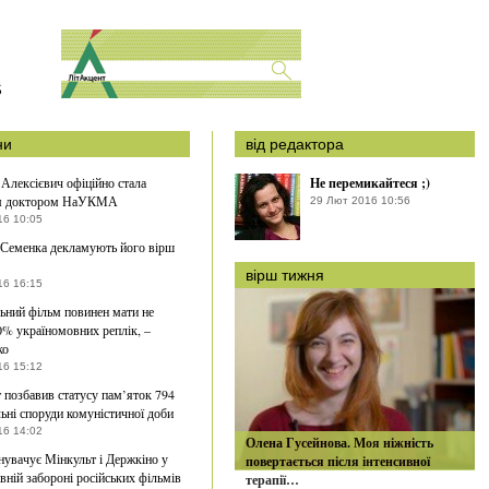
S
ни
від редактора
 Алексієвич офіційно стала
Не перемикайтеся ;)
м доктором НаУКМА
29 Лют 2016 10:56
16 10:05
Семенка декламують його вірш
вірш тижня
16 16:15
ьний фільм повинен мати не
% україномовних реплік, –
ко
16 15:12
 позбавив статусу пам’яток 794
ьні споруди комуністичної доби
16 14:02
Олена Гусейнова. Моя ніжність
увачує Мінкульт і Держкіно у
повертається після інтенсивної
авній забороні російських фільмів
терапії…