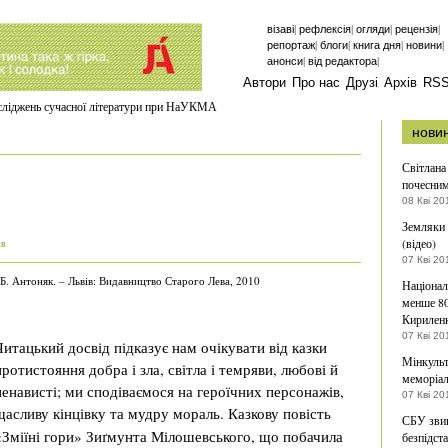
|
|
|
|
візаві
рефлексія
огляди
рецензія
|
|
|
|
репортаж
блоги
книга дня
новини
|
|
анонси
від редактора
Автори
Про нас
Друзі
Архів
RS
осліджень сучасної літератури при НаУКМА
нови
Світлана
почесни
08 Кві 20
Земляки 
(відео)
ів
07 Кві 20
Б. Антоняк. – Львів: Видавництво Старого Лева, 2010
Націонал
менше 80
Кирилен
07 Кві 20
Читацький досвід підказує нам очікувати від казки
Мінкульт
протистояння добра і зла, світла і темряви, любові й
меморіал
ненависті; ми сподіваємося на героїчних персонажів,
07 Кві 20
щасливу кінцівку та мудру мораль.
Казкову повість
СБУ звин
«Зміїні гори» Зиґмунта Мілошевського, що побачила
безпідст