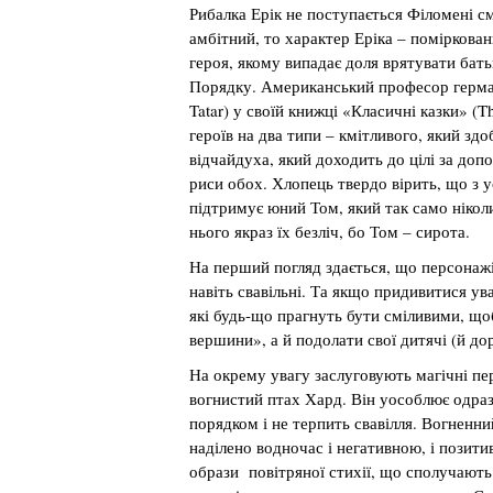
Рибалка Ерік не поступається Філомені с
амбітний, то характер Еріка – поміркован
героя, якому випадає доля врятувати бат
Порядку. Американський професор герман
Tatar) у своїй книжці «Класичні казки» (T
героїв на два типи – кмітливого, який здо
відчайдуха, який доходить до цілі за доп
риси обох. Хлопець твердо вірить, що з у
підтримує юний Том, який так само ніколи
нього якраз їх безліч, бо Том – сирота.
На перший погляд здається, що персонаж
навіть свавільні. Та якщо придивитися ув
які будь-що прагнуть бути сміливими, щоб
вершини», а й подолати свої дитячі (й дор
На окрему увагу заслуговують магічні пе
вогнистий птах Хард. Він уособлює одразу
порядком і не терпить свавілля. Вогненни
наділено водночас і негативною, і позити
образи повітряної стихії, що сполучають