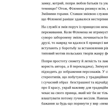
замку, котрий, попри любов батьків та ув
темницю? Отож, Філомена ризикує всім, 
Зміїними горами. Ставши змієвою служниц
що Філомені раніше здавалося нестерпни
На службі в змія поруч із принцесою немає
переживання. Коли Філомена не втримуєть
суворо заборонену змієм, починається бор
друзі, то навряд чи вдалося б принцесі в
вступають у боротьбу за встановлення рів
типовий мотив польських творів жанру фе
Попри простоту сюжету й легкість та лако
користь автора, а й перекладача), Зиґму
підходить до зображення персонажів. У с
стереотипів, що побутують у традиційних
і сучасний образ безстрашної та відчайд
про її красу, украй важливу для традицій
чекає на свого принца, який міг би не тіль
влаштувати потому гучне весілля. Навпаки
бажання за будь-що поринути у вир «неко