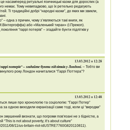
– це насамперед ритуальні язичницькі казки для дорослих (а
брого немає. Тому невипадково, що їх ретельно редагують
тей. Ті традиційні добрі “народні казки”, до яких ми звикли,
ані.
ер” – одна з причин, чому з’являються такі книги, як
(М.Вінтергоффа) або «Маленький тиран» (І.Прекоп).
покоління “гаррі потерів” – згадайте бунти підлітків у
13.03.2012 о 12:28
гаррі потерів” – згадайте бунти підлітків у Лондоні.
– Тобто ви
минулого року Лондон начиталися “Гаррі Поттера”?
13.03.2012 о 12:48
ься лише про хронологію та соціологію: “Гаррі Потер”
 за одною виходили екранізації саме тоді, коли ці “виродки”
н змушений визнати, що погроми пов’язані не з бідністю, а
This is not about poverty, it’s about culture”
cle/2011/08/11/us-britain-riot-idUSTRE7760G820110811).