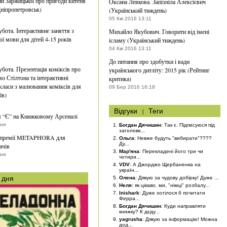
ни Заржицької про пригоди китеня
Оксана Левкова. Запізніла Алексієвич
ніпропетровськ)
(Український тиждень)
05 Кві 2016 13:11
убота. Інтерактивне заняття з
Михайло Якубович. Говорити від імені
ої мови для дітей 4-15 років
ісламу (Український тиждень)
04 Кві 2016 13:11
До питання про здобутки і вади
убота. Презентація коміксів про
українського дитліту: 2015 рік (Рейтинг
о Стілтона та інтерактивні
критика)
класи з малювання коміксів для
09 Бер 2016 16:18
їв)
Відгуки
|
Теги
 “Є” на Книжковому Арсеналі
тня
Богдан Дячишин
: Так є. Підписуюся під
заголовк...
 премії METAPHORA для
Ольга
: Невже будуть "вибирати"????
Ду...
ачів
Мар'яна
: Перекладені його три чи
вня
чотири...
VDV
: А Джорджо Щербаненка на
україн...
 дня
Олена
: Дякую за чудову добірку! Дуже ...
Неля
: як цікаво. ми, "німці" розбалу...
Inishark
: Дуже хотілося б почитати
Ферра...
Богдан Дячишин
: Куди направляти
книжку? К дєду...
yagrusha
: Дякую за інформацію! Можна
дод...