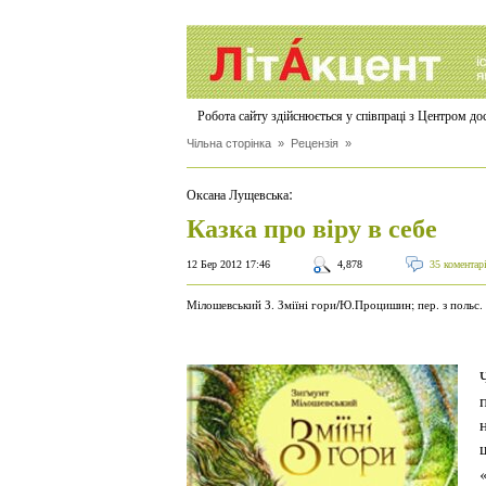
Робота сайту здійснюється у співпраці з Центром д
Чільна сторінка
»
Рецензія
»
:
Оксана Лущевська
Казка про віру в себе
12 Бер 2012 17:46
4,878
35 коментар
Мілошевський З. Зміїні гори/Ю.Процишин; пер. з польс. 