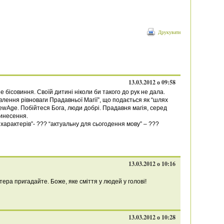
Друкувати
13.03.2012 о 09:58
не бісовиння. Своїй дитині ніколи би такого до рук не дала.
влення рівноваги Прадавньої Магії”, що подається як “шлях
NewAge. Побійтеся Бога, люди добрі. Прадавня магія, серед
инесення.
характерів”- ??? “актуальну для сьогодення мову” – ???
13.03.2012 о 10:16
ттера пригадайте. Боже, яке сміття у людей у голові!
13.03.2012 о 10:28