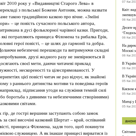
світ 2010 року у «Видавництві Старого Лева» в
07 Кві 20
перекладі з польської Божени Антоняк, можна назвати
Квіт: вид
зменшув
саме такою традиційною казкою про вічне. «Зміїні
06 Кві 20
гори» – це повість сучасного польського автора,
Десяте в
витримана в дусі фольклорної чарівної казки. Пригоди,
“Глодось
в які потрапляють принцеса Філомена та рибалка Ерік,
06 Кві 20
головні герої повісті, – це шлях до гармонії та добра.
На дирек
Долаючи небезпечні перешкоди та витримуючи складні
Москві з
випробування, друзі жодного разу не зневірюються й
06 Кві 20
досягають своєї мети, даючи читачеві приклад
В Україн
06 Кві 20
мужності, нескореності та цілеспрямованості. У
перипетіях цієї повісті читач не раз відчує, як знайомі
В Україн
05 Кві 20
йому з раннього дитинства мотиви та поведінка героїв
Києвом 
(наприклад, підписання угоди на служіння темній силі
05 Кві 20
або боротьба з дивними та небезпечними створіннями)
Митці у 
казковими світами.
05 Кві 20
их гір, де гострі вершини заступають собою замок
ь за свої височіні казковий Шертат – край, оспіваний
анон
вісті, принцеса Філомена, задля того, щоб покинути
Світлана
змієвою служницею. А як інакше принцесі вирватися із