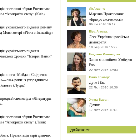
ція поетичної збірки Ростислава
ЛітАкцент
:
ва “Апокрифи степу” (Київ)
Мар’яна Прокопович:
«Бракує системності»
06 Кві 2016 16:17
ція українського видання роману
 Монтгомері «Рілла з Інглсайду»
Віра Агеєва
:
Леся Українка і російська
демократія
18 Бер 2016 15:22
ція українського видання
Богдана Романцова
:
манської хроніки “Історія Наїми”
За що ми любимо Умберто
Еко
22 Лют 2016 12:03
ція книги “Майдан. Свідчення.
Вано Крюґер
:
13—2014 роки” з упорядником
Дуче і Еко
Головач (Луцьк)
22 Лют 2016 10:36
ародний симпозіум «Література.
Уляна Баран
:
».
Дитина
17 Лют 2016 11:48
ція поетичної збірки Ростислава
ва “Апокрифи степу” (Львів)
дайджест
убота. Презентація серії дитячих