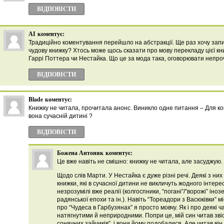
ВІДПОВІCТИ
АІ
коментує:
Традиційно коментування перейшло на абстракції. Ще раз хочу запи
чудову книжку? Хтось може щось сказати про мову перекладу цієї кн
Гаррі Поттера чи Нестайка. Що це за мода така, оговорювати непро
ВІДПОВІCТИ
Blade
коментує:
Книжку не читала, прочитала анонс. Виникло одне питання – Для ко
вона сучаснiй дитинi ?
ВІДПОВІCТИ
Божена Антоняк
коментує:
Це вже навіть не смішно: книжку не читала, але засуджую.
Щодо слів Марти. У Нестайка є дуже різні речі. Деякі з них
книжки, які в сучасної дитини не викличуть жодного інтере
незрозумілі вже реалії (колгоспники, “погані”/”ворожі” інозе
радянської епохи та ін.). Навіть “Тореадори з Васюківки” 
про “Чудеса в Гарбузянах” я просто мовчу. Як і про деякі ча
натягнутими й неприродними. Попри це, мій син читав звісн
сонячних зайчиків”, і вони йому подобалися. Але читав він і