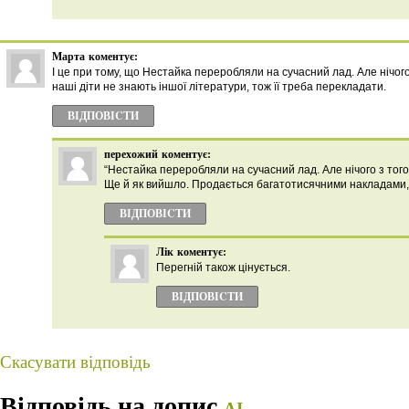
Марта
коментує:
І це при тому, що Нестайка переробляли на сучасний лад. Але нічог
наші діти не знають іншої літератури, тож її треба перекладати.
ВІДПОВІCТИ
перехожий
коментує:
“Нестайка переробляли на сучасний лад. Але нічого з тог
Ще й як вийшло. Продається багатотисячними накладами, в
ВІДПОВІCТИ
Лік
коментує:
Перегній також цінується.
ВІДПОВІCТИ
Скасувати відповідь
Відповідь на допис
АІ