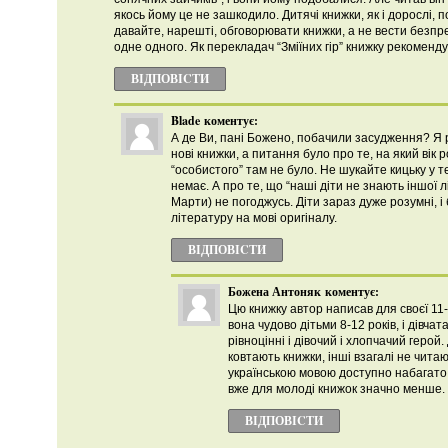
якось йому це не зашкодило. Дитячі книжки, як і дорослі, п
давайте, нарешті, обговорювати книжки, а не вести безп
одне одного. Як перекладач “Зміїних гір” книжку рекоменду
ВІДПОВІCТИ
Blade
коментує:
А де Ви, пані Божено, побачили засудження? Я 
нові книжки, а питання було про те, на який вік 
“особистого” там не було. Не шукайте кицьку у тем
немає. А про те, що “наші діти не знають іншої 
Марти) не погоджусь. Діти зараз дуже розумні, і
літературу на мові оригіналу.
ВІДПОВІCТИ
Божена Антоняк
коментує:
Цю книжку автор написав для своєї 11-
вона чудово дітьми 8-12 років, і дівчат
рівноцінні і дівочий і хлопчачий герой. Д
ковтають книжки, інші взагалі не чита
українською мовою доступно набагато 
вже для молоді книжок значно менше.
ВІДПОВІCТИ