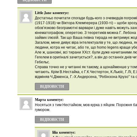
Little Jane
коментує:
Достатньо почитати спогади будь-кого з очевидців погромі
(1917-1918) чи Віктора Клемперера (1930-ті) – щоби зроз
обов’язково безграмотні варвари і дуже навіть можуть з
кінематографом, оперетою. З теоретиків можна Г. Лебона
зайвих ілюзій. Так що Ваша гнівна тирада не витримує жод
Загалом, мене дивує віра інтелектуалів у те, що людина, я
людини, котра не читає, або те, що homo legens краще убе
Але ж, шановні, всі тирани ХХст. були дуже начитаними люд
Гегелем в оригіналі зачитується?, а він до останніх днів чита
Гебельс.
Справа точно не у читанні як такому, а щонайменше у том
читають. Крім В.Нестайка, є Г.К.Честертон, К.Льюїс, Г.Лі, 
відміняв Ч.Діккенса, Г.-Х.Андерсена, “Робінзона Крузо” та 
ВІДПОВІCТИ
Марта
коментує:
Носяться з тим Нестайком, мов курка з яйцем. Порожня б
гумором.
ВІДПОВІCТИ
lilia
коментує: