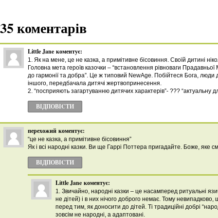
35 коментарів
Little Jane
коментує:
1. Як на мене, це не казка, а примітивне бісовиння. Своїй дитині ніко
Головна мета героїв казочки – “встановлення рівноваги Прадавньої М
до гармонії та добра”. Це ж типовий NewAge. Побійтеся Бога, люди 
іншого, передбачала дитячі жертвопринесення.
2. “посприяють загартуванню дитячих характерів”- ??? “актуальну д
ВІДПОВІCТИ
перехожий
коментує:
“це не казка, а примітивне бісовиння”
Як і всі народні казки. Ви ще Гаррі Поттера пригадайте. Боже, яке см
ВІДПОВІCТИ
Little Jane
коментує:
1. Звичайно, народні казки – це насамперед ритуальні язи
не дітей) і в них нічого доброго немає. Тому невипадково,
перед тим, як доносити до дітей. Ті традиційні добрі “народ
зовсім не народні, а адаптовані.