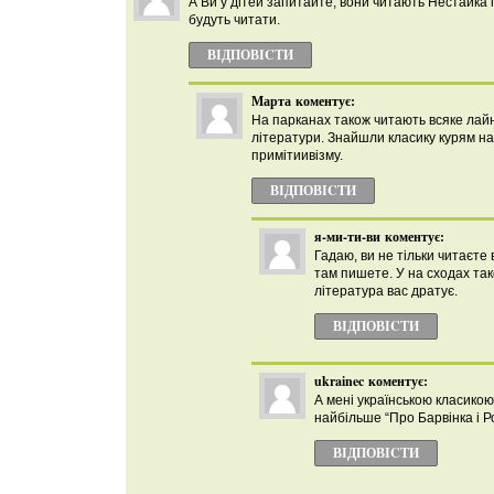
А Ви у дітей запитайте, вони читають Нестайка і 
будуть читати.
ВІДПОВІCТИ
Марта
коментує:
На парканах також читають всяке лайн
літератури. Знайшли класику курям на
примітиивізму.
ВІДПОВІCТИ
я-ми-ти-ви
коментує:
Гадаю, ви не тільки читаєте 
там пишете. У на сходах та
література вас дратує.
ВІДПОВІCТИ
ukrainec
коментує:
А мені українською класикою
найбільше “Про Барвінка і 
ВІДПОВІCТИ