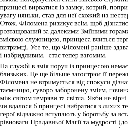
принцесі вирватися із замку, котрий, попри
увагу няньки, став для неї схожий на нес
Отож, Філомена ризикує всім, щоб дізнатис
розтащований за далекими Зміїними горам
змієвою служницею, принцеса вчиться тер
витримці. Усе те, що Філомені раніше зда
і набридливим, стає тепер вагомим.
На службі в змія поруч із принцесою немає 
близьких. Це ще більше загострює її пере
Філомена не втримується від спокуси дізна
таємницю, суворо заборонену змієм, почин
між світом темряви та світла. Якби не вірні
чи вдалося б принцесі вибратися з лихих т
герої відважно вступають у боротьбу за вс
рівноваги Прадавньої Магії та мудрості (д