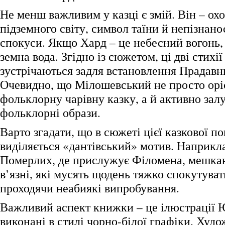
Не менш важливим у казці є змій. Він – ох
підземного світу, символ таїни й непізнано
спокуси. Якщо Хард – це небесний вогонь, 
земна вода. Згідно із сюжетом, ці дві стихі
зустрічаються задля встановлення Прадавнь
Очевидно, що Мілошевський не просто орі
фольклорну чарівну казку, а й активно залу
фольклорні образи.
Варто згадати, що в сюжеті цієї казкової по
виділяється «дантівський» мотив. Наприкла
Померлих, де прислужує Філомена, мешка
в’язні, які мусять щодень тяжко спокутувати
проходячи неабиякі випробування.
Важливий аспект книжки – це ілюстрації 
виконані в стилі чорно-білої графіки. Худ