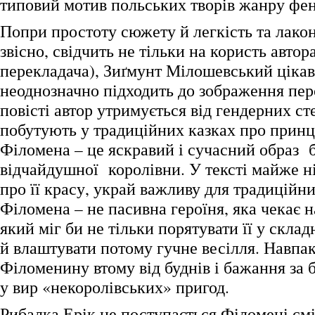
типовий мотив польських творів жанру фент
Попри простоту сюжету й легкість та лакон
звісно, свідчить не тільки на користь автора
перекладача), Зиґмунт Мілошевський цікав
неоднозначно підходить до зображення пер
повісті автор утримується від гендерних ст
побутують у традиційних казках про принц
Філомена – це яскравий і сучасний образ 
відчайдушної королівни. У тексті майже ні
про її красу, украй важливу для традиційн
Філомена – не пасивна героїня, яка чекає н
який міг би не тільки порятувати її у склад
й влаштувати потому гучне весілля. Навпаки
Філоменину втому від буднів і бажання за
у вир «некоролівських» пригод.
Рибалка Ерік не поступається Філомені смі