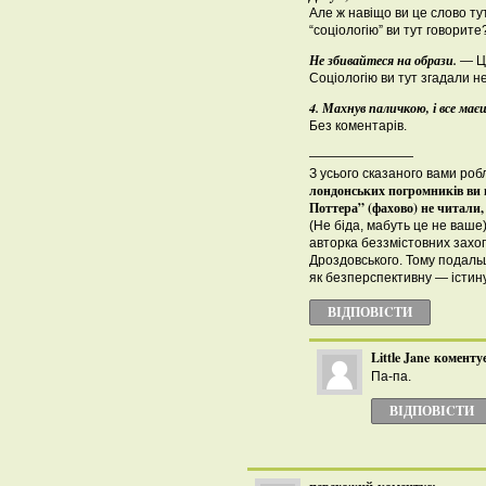
Але ж навіщо ви це слово ту
“соціологію” ви тут говорите
Не збивайтеся на образи.
— Це
Соціологію ви тут згадали н
4. Махнув паличкою, і все ма
Без коментарів.
————————
З усього сказаного вами ро
лондонських погромників ви 
Поттера” (фахово) не читали,
(Не біда, мабуть це не ваше) 
авторка беззмістовних захо
Дроздовського. Тому подал
як безперспективну — істину
ВІДПОВІCТИ
Little Jane
коментує
Па-па.
ВІДПОВІCТИ