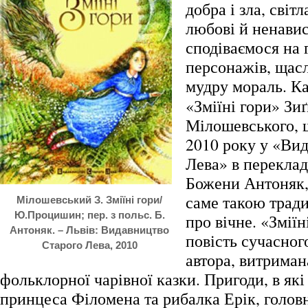
добра і зла, світл
любові й ненавис
сподіваємося на 
персонажів, щасл
мудру мораль.
Ка
«Зміїні гори» Зи
Мілошевського, 
2010 року у «Вид
Лева» в переклад
Божени Антоняк,
саме такою трад
Мілошевський З. Зміїні гори/
Ю.Процишин; пер. з польс. Б.
про вічне. «Зміїн
Антоняк. – Львів: Видавництво
повість сучасног
Старого Лева, 2010
автора, витриман
фольклорної чарівної казки. Пригоди, в як
принцеса Філомена та рибалка Ерік, головні