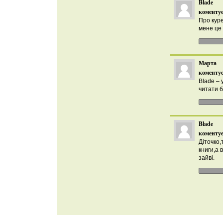
Blade
коментує
Про куре
мене це 
Марта
коментує
Blade – 
читати б
Blade
коментує
Діточко,
книги,а в
зайві.