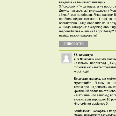
вандалів не бачив екранізацій?
3. “соціологія” – це наука, а не просто
Дякую, навчаючись і викладаючи у Моги
збивайтеся на образи. Якщо раптом В
пройшли під знаком юного Гаррі, то н
особистісно. Якщо образила ваші почу
4. Щодо Камерона: everything about rig
responsibilities – чим не Гаррі Потер?
навіщо важко працювати?
ВІДПОВІCТИ
SS.
коментує:
1. А Ви бачили обличчя тих п
на ютьюбі, наприклад. І, як
гопників називаєте “бунтами 
курсі подій.
Ви хочете сказати, що жоден і
екранізацій?
– Я кажу, що на
тезою про шкідливість книжок
критичний вплив на становле
негативний (по вашому) впли
екранізацій впродовж 10 рокі
кіно-сміття) дорівнює 0.
“соціологія” – це наука, а не 
Дякую, навчаючись і викладаюч