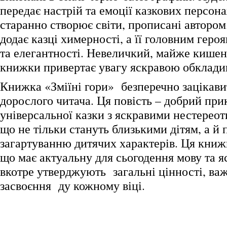
передає настрій та емоції казкових персона
старанно створює світи, прописані автором
додає казці химерності, а її головним геро
та елегантності. Невеличкий, майже кише
книжки привертає увагу яскравою обклади
Книжка «Зміїні гори» безперечно зацікавит
дорослого читача. Ця повість – добрий при
універсальної казки з яскравими нестерео
що не тільки стануть близькими дітям, а й
загартуванню дитячих характерів. Ця книж
що має актуальну для сьогодення мову та яс
вкотре утверджують загальні цінності, важ
засвоєння ду кожному віці.