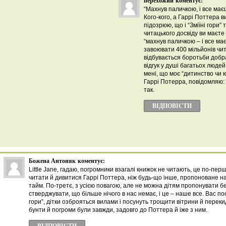
перехожий
коментує:
“Махнув паличкою, і все ма
Кого-кого, а Гаррі Поттера в
підозрюю, що і “Зміїні гори” 
читацького досвіду ви маєте
“махнув паличкою – і все ма
завоювати 400 мільйонів чит
відбувається боротьби добра
відгук у душі багатьох людей
мені, що моє “дитинство чи 
Гаррі Потерра, повідомляю: я
так.
ВІДПОВІCТИ
Божена Антоняк
коментує:
Little Jane, гадаю, погромники взагалі книжок не читають, це по-пер
читати й дивитися Гаррі Поттера, ніж будь-що інше, пропоноване 
тайм. По-третє, з усією повагою, але не можна дітям пропонувати б
стверджувати, що більше нічого в нас немає, і це – наше все. Вас по
гори”, дітки озброяться вилами і посунуть трощити вітрини й переки
бунти й погроми були завжди, задовго до Поттера й іже з ним.
ВІДПОВІCТИ