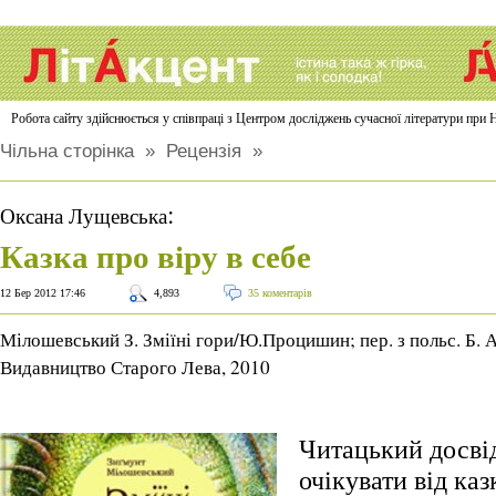
Робота сайту здійснюється у співпраці з Центром досліджень сучасної літератури п
Чільна сторінка
»
Рецензія
»
:
Оксана Лущевська
Казка про віру в себе
12 Бер 2012 17:46
4,893
35 коментарів
Мілошевський З. Зміїні гори/Ю.Процишин; пер. з польс. Б. А
Видавництво Старого Лева, 2010
Читацький досвід
очікувати від ка