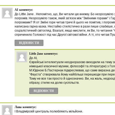
АІ
коментує:
До Little Jane . Непомітно, що, Ви читали цю книжку. Бо незрозуміло зв
погромів. Незрозуміло також, який зв’язок між “Зміїними горами” і Г
погромами? Я от Зміїні гори читав тричі й цього не помітив, і погро
написана гарна казка. Нестайко стилістично в рази пише слабкіше, 
соціалістичний світогляд. Взагалі, якщо мислити, як Ви, то читання 
спричинило Голокост під час Другої світової війни. А ті, хто читав П
ВІДПОВІCТИ
Little Jane
коментує:
До АІ,
Єврейські інтелектуали неодноразово виходили на тему зв
німецької класичної музики, філософії та літератури) з Го
М.Юдіною Б.Пастернак підкреслював, що саме виразна де
“Фауста” створювала йому найбільші перешкоди при пере
Тому не все так просто й однозначно. Ви, на жаль, недооц
образу, стилю на долю суспільств.
ВІДПОВІCТИ
Лава
коментує:
І Владімірскій централь полюбляють мільйони.