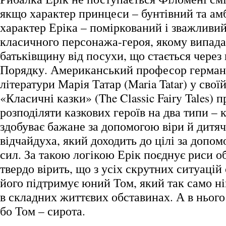
якщо характер принцеси – бунтівний та амб
характер Еріка – поміркований і зважливий
класичного персонажа-героя, якому випада
батьківщину від посухи, що стається чере
Порядку. Американський професор германі
літератури Марія Татар (Maria Tatar) у свої
«Класичні казки» (The Classic Fairy Tales) 
розподіляти казкових героїв на два типи – 
здобуває бажане за допомогою віри й дитячо
відчайдуха, який доходить до цілі за допо
сил. За такою логікою Ерік поєднує риси о
твердо вірить, що з усіх скрутних ситуацій
його підтримує юний Том, який так само ні
в складних життєвих обставинах. А в нього 
бо Том – сирота.