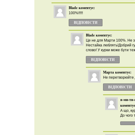
Blade
коментує:
100%!!!!!
ВІДПОВІCТИ
Blade
коментує:
Це не для Марти 100%. Не з
Нестайка люблять!Добрий г
слово! У курки може бути те
ВІДПОВІCТИ
Марта
коментує:
Не перетворюйте д
ВІДПОВІCТИ
я-ми-ти-
коментує
А що, к
До чого 