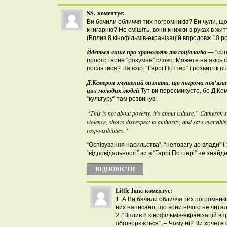
SS.
коментує:
Ви бачили обличчя тих погромників? Ви чули, щ
книгарню? Не смішіть, вони книжки в руках в жит
(Вплив 8 кінофільмів-екранізацій впродовж 10 р
Йдеться лише про хронологію та соціологію
— “соці
просто гарне “розумне” слово. Можете на якісь 
послатися? На взір: “Гаррі Поттер” і розвиток пі
Д.Кемерон змушений визнати, що погроми пов’язані
цих молодих людей
Тут ви пересмикуєте, бо Д.Ке
“культуру” там розвинув:
“This is not about poverty, it’s about culture,” Cameron sa
violence, shows disrespect to authority, and says everythi
responsibilities.”
“Оспівування насильства”, “неповагу до влади” і
“відповідальності” ви в “Гаррі Поттері” не знайд
ВІДПОВІCТИ
Little Jane
коментує:
1. А Ви бачили обличчя тих погромник
них написано, що вони нічого не чита
2. “Вплив 8 кінофільмів-екранізацій в
обговорюється”. – Чому ні? Ви хочете 