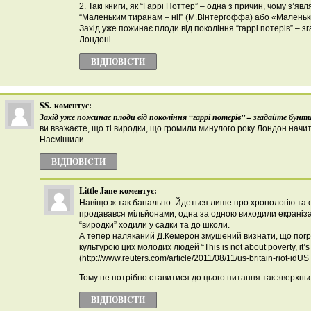
2. Такі книги, як “Гаррі Поттер” – одна з причин, чому з’явл
“Маленьким тиранам – ні!” (М.Вінтергоффа) або «Маленьки
Захід уже пожинає плоди від покоління “гаррі потерів” – зг
Лондоні.
ВІДПОВІCТИ
SS.
коментує:
Захід уже пожинає плоди від покоління “гаррі потерів” – згадайте бунти 
ви вважаєте, що ті виродки, що громили минулого року Лондон начи
Насмішили.
ВІДПОВІCТИ
Little Jane
коментує:
Навіщо ж так банально. Йдеться лише про хронологію та с
продавався мільйонами, одна за одною виходили екранізаці
“виродки” ходили у садки та до школи.
А тепер наляканий Д.Кемерон змушений визнати, що погром
культурою цих молодих людей “This is not about poverty, it’s 
(http://www.reuters.com/article/2011/08/11/us-britain-riot-
Тому не потрібно ставитися до цього питання так зверхнь
ВІДПОВІCТИ