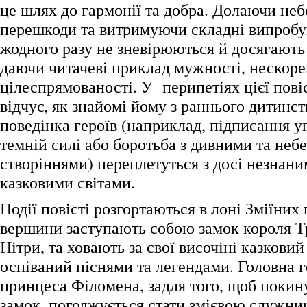
це шлях до гармонії та добра. Долаючи неб
перешкоди та витримуючи складні випробув
жодного разу не зневірюються й досягають 
даючи читачеві приклад мужності, нескоре
цілеспрямованості. У перипетіях цієї повіс
відчує, як знайомі йому з раннього дитинст
поведінка героїв (наприклад, підписання у
темній силі або боротьба з дивними та неб
створіннями) переплетуться з досі незнан
казковими світами.
Події повісті розгортаються в лоні Зміїних г
вершини заступають собою замок короля Т
Нітри, та ховають за свої височіні казкови
оспіваний піснями та легендами. Головна ге
принцеса Філомена, задля того, щоб покин
замок, погоджується стати змієвою служни