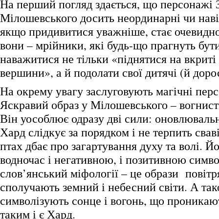
На перший погляд здається, що персонажі 
Мілошевського досить неординарні чи навіт
якщо придивитися уважніше, стає очевидно
вони – мрійники, які будь-що прагнуть бут
наважитися не тільки «піднятися на вкриті
вершини», а й подолати свої дитячі (й доро
На окрему увагу заслуговують магічні перс
Яскравий образ у Мілошевського – вогнист
Він уособлює одразу дві сили: оновлювальн
Хард слідкує за порядком і не терпить сва
птах дбає про загартування духу та волі. Й
водночас і негативною, і позитивною симв
слов’янський міфології – це образи повітря
сполучають земний і небесний світи. А так
символізують сонце і вогонь, що проникаю
таким і є Хард.