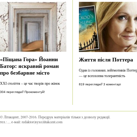
«Піщана Гора» Йоанни
Життя після Поттера
Батор: яскравий роман
Один із головних лейтмотивів Потте
про безбарвне місто
— це всеохопна толерантність
ХХІ століття – це час творів про жінок
//
819 перегляди
3 коментарі
//
304 перегляди
Прокоментуй!
© Літакцент, 2007-2016
.
Передрук матеріалів тільки з дозволу редакції.
тел.:
,
, е-маіl:
redaktor(вухо)litakcent.com