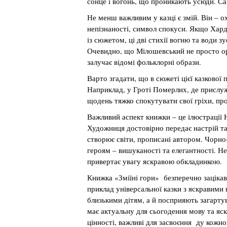
сонце і вогонь, що проникають усюди. Са
Не менш важливим у казці є змій. Він – о
непізнаності, символ спокуси. Якщо Хард 
із сюжетом, ці дві стихії вогню та води 
Очевидно, що Мілошевський не просто орі
залучає відомі фольклорні образи.
Варто згадати, що в сюжеті цієї казкової 
Наприклад, у Гроті Померлих, де прислуж
щодень тяжко спокутувати свої гріхи, пр
Важливий аспект книжки – це ілюстрації Ю
Художниця достовірно передає настрій та
створює світи, прописані автором. Чорно-
героям – вишуканості та елегантності. 
привертає увагу яскравою обкладинкою.
Книжка «Зміїні гори» безперечно зацікави
приклад універсальної казки з яскравими
близькими дітям, а й посприяють загарту
має актуальну для сьогодення мову та яск
цінності, важливі для засвоєння ду кожно