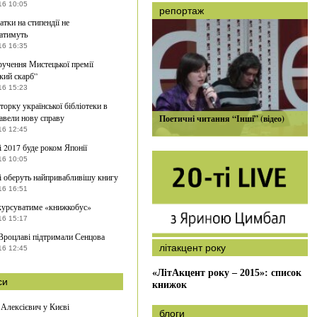
16 10:05
репортаж
атки на стипендії не
атимуть
16 16:35
ручення Мистецької премії
кий скарб”
16 15:23
торку української бібліотеки в
авели нову справу
Поетичні читання “Інші” (відео)
16 12:45
і 2017 буде роком Японії
16 10:05
і оберуть найпривабливішу книгу
16 16:51
курсуватиме «книжкобус»
16 15:17
Вроцлаві підтримали Сенцова
літакцент року
16 12:45
«ЛітАкцент року – 2015»: список
си
книжок
 Алексієвич у Києві
блоги