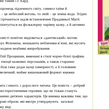
ме таким і є Хард.
хоронець підземного світу, символ таїни й
– це небесний вогонь, то змій – це земна вода. Згідно
зустрічаються задля встановлення Прадавньої Магії.
єнтується на фольклорну чарівну казку, а й активно
повісті помітно виділяється «дантівський» мотив.
ує Філомена, мешкають небіжчики-в’язні, які мусять
оходячи неабиякі випробування.
Белад
років
лії Процишин, виконані в стилі чорно-білої графіки.
 емоції казкових персонажів, а також старанно
біла гама додає казці химерності, а її головним
Невеличкий, майже кишеньковий формат книжки
ть і юного, і дорослого читача. Ця повість – добрий
 нестереотипними героями, що не тільки стануть
ванню дитячих характерів. Ця книжка важлива тим, що
раві образи, які вкотре утверджують загальні
му віці.