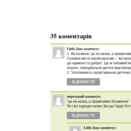
35 коментарів
Little Jane
коментує:
1. Як на мене, це не казка, а примітив
Головна мета героїв казочки – “встано
до гармонії та добра”. Це ж типовий 
іншого, передбачала дитячі жертвопр
2. “посприяють загартуванню дитячих 
ВІДПОВІCТИ
перехожий
коментує:
“це не казка, а примітивне бісовиння”
Як і всі народні казки. Ви ще Гаррі По
ВІДПОВІCТИ
Little Jane
коментує: