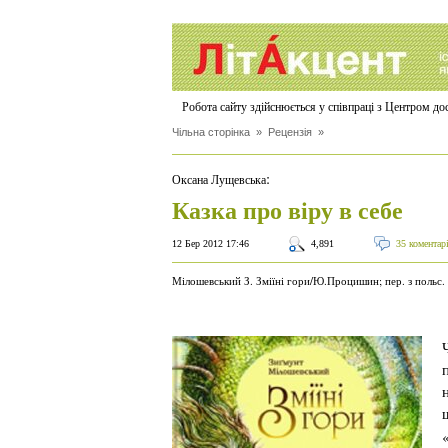
Робота сайту здійснюється у співпраці з Центром д
Чільна сторінка
»
Рецензія
»
:
Оксана Лущевська
Казка про віру в себе
12 Бер 2012 17:46
4,891
35 коментар
Мілошевський З. Зміїні гори/Ю.Процишин; пер. з польс. 