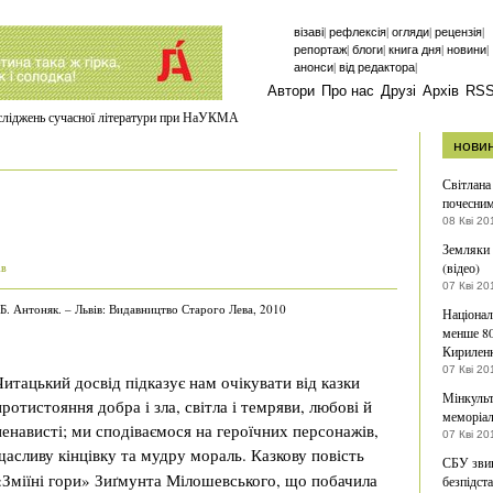
|
|
|
|
візаві
рефлексія
огляди
рецензія
|
|
|
|
репортаж
блоги
книга дня
новини
|
|
анонси
від редактора
Автори
Про нас
Друзі
Архів
RS
осліджень сучасної літератури при НаУКМА
нови
Світлана
почесни
08 Кві 20
Земляки 
(відео)
ів
07 Кві 20
Б. Антоняк. – Львів: Видавництво Старого Лева, 2010
Націонал
менше 80
Кирилен
07 Кві 20
Читацький досвід підказує нам очікувати від казки
Мінкульт
протистояння добра і зла, світла і темряви, любові й
меморіал
ненависті; ми сподіваємося на героїчних персонажів,
07 Кві 20
щасливу кінцівку та мудру мораль.
Казкову повість
СБУ звин
«Зміїні гори» Зиґмунта Мілошевського, що побачила
безпідст