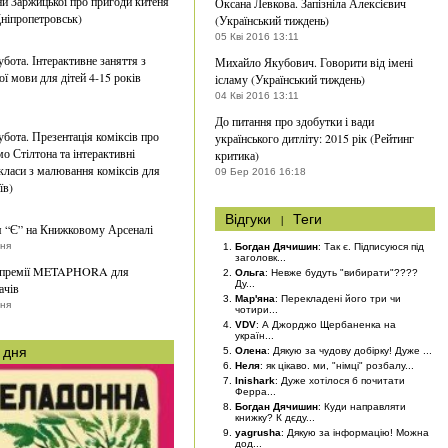
ни Заржицької про пригоди китеня
Оксана Левкова. Запізніла Алексієвич
ніпропетровськ)
(Український тиждень)
05 Кві 2016 13:11
убота. Інтерактивне заняття з
Михайло Якубович. Говорити від імені
ої мови для дітей 4-15 років
ісламу (Український тиждень)
04 Кві 2016 13:11
До питання про здобутки і вади
убота. Презентація коміксів про
українського дитліту: 2015 рік (Рейтинг
о Стілтона та інтерактивні
критика)
класи з малювання коміксів для
09 Бер 2016 16:18
їв)
Відгуки
|
Теги
 “Є” на Книжковому Арсеналі
тня
Богдан Дячишин
: Так є. Підписуюся під
заголовк...
 премії METAPHORA для
Ольга
: Невже будуть "вибирати"????
Ду...
ачів
Мар'яна
: Перекладені його три чи
вня
чотири...
VDV
: А Джорджо Щербаненка на
україн...
 дня
Олена
: Дякую за чудову добірку! Дуже ...
Неля
: як цікаво. ми, "німці" розбалу...
Inishark
: Дуже хотілося б почитати
Ферра...
Богдан Дячишин
: Куди направляти
книжку? К дєду...
yagrusha
: Дякую за інформацію! Можна
дод...