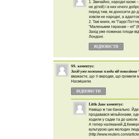
1. Звичайно, народні казки 
не дітей) і в них нічого до
перед тим, як доносити до ді
зовсім не народні, а адаптов
2. Такі книги, як “Гаррі Потт
“Маленьким тиранам – ні!” 
Захід уже пожинає плоди від 
Лондоні.
ВІДПОВІCТИ
SS.
коментує:
Захід уже пожинає плоди від покоління “
вважаєте, що ті виродки, що громили 
Насмішили.
ВІДПОВІCТИ
Little Jane
коментує:
Навіщо ж так банально. Йдет
продавався мільйонами, одна
ходили у садки та до школи.
А тепер наляканий Д.Кемеро
культурою цих молодих людей “
(http://www.reuters.com/arti