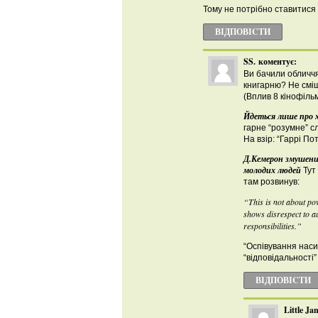
Тому не потрібно ставитися 
ВІДПОВІCТИ
SS.
коментує:
Ви бачили обличчя
книгарню? Не сміші
(Вплив 8 кінофіль
Йдеться лише про х
гарне “розумне” с
На взір: “Гаррі По
Д.Кемерон змушений
молодих людей
Тут 
там розвинув:
“This is not about pov
shows disrespect to a
responsibilities.”
“Оспівування насил
“відповідальності”
ВІДПОВІCТИ
Little Ja