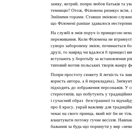
замку, котрий, попри любов батьків та ув
темницю? Отож, Філомена ризикує всім, 
Зміїними горами. Ставши змієвою служниц
що Філомені раніше здавалося нестерпни
На службі в змія поруч із принцесою немає
переживання. Коли Філомена не втримуєть
суворо заборонену змієм, починається бор
друзі, то навряд чи вдалося б принцесі в
вступають у боротьбу за встановлення рів
типовий мотив польських творів жанру фе
Попри простоту сюжету й легкість та лако
користь автора, а й перекладача), Зиґму
підходить до зображення персонажів. У с
стереотипів, що побутують у традиційних
і сучасний образ безстрашної та відчайд
про її красу, украй важливу для традицій
чекає на свого принца, який міг би не тіль
влаштувати потому гучне весілля. Навпаки
бажання за будь-що поринути у вир «неко