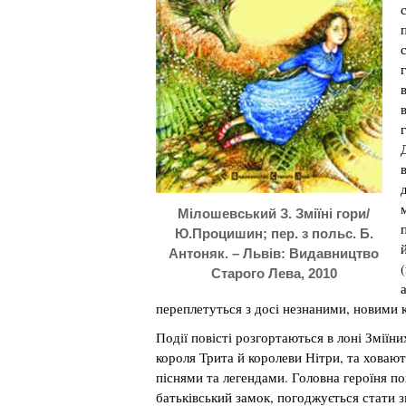
Мілошевський З. Зміїні гори/
Ю.Процишин; пер. з польс. Б.
Антоняк. – Львів: Видавництво
Старого Лева, 2010
переплетуться з досі незнаними, новими 
Події повісті розгортаються в лоні Зміїн
короля Трита й королеви Нітри, та ховают
піснями та легендами. Головна героїня по
батьківський замок, погоджується стати 