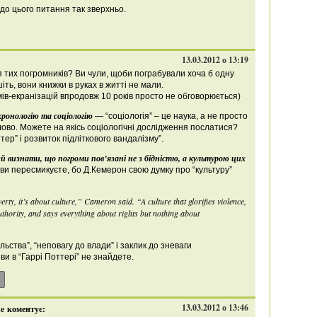
до цього питання так зверхньо.
13.03.2012 о 13:19
 тих погромників? Ви чули, щоби пограбували хоча б одну
ть, вони книжки в руках в житті не мали.
мів-екранізацій впродовж 10 років просто не обговорюється)
ронологію та соціологію
— “соціологія” – це наука, а не просто
лово. Можете на якісь соціологічні дослідження послатися?
ттер” і розвиток підліткового вандалізму”.
 визнати, що погроми пов’язані не з бідністю, а культурою цих
ви пересмикуєте, бо Д.Кемерон свою думку про “культуру”
erty, it’s about culture,” Cameron said. “A culture that glorifies violence,
uthority, and says everything about rights but nothing about
ьства”, “неповагу до влади” і заклик до зневаги
 ви в “Гаррі Поттері” не знайдете.
13.03.2012 о 13:46
ne
коментує: