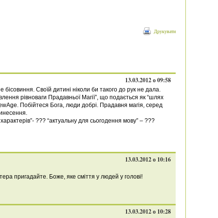
Друкувати
13.03.2012 о 09:58
не бісовиння. Своїй дитині ніколи би такого до рук не дала.
влення рівноваги Прадавньої Магії”, що подається як “шлях
NewAge. Побійтеся Бога, люди добрі. Прадавня магія, серед
инесення.
характерів”- ??? “актуальну для сьогодення мову” – ???
13.03.2012 о 10:16
ттера пригадайте. Боже, яке сміття у людей у голові!
13.03.2012 о 10:28