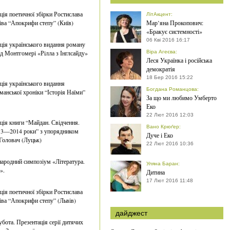
ція поетичної збірки Ростислава
ЛітАкцент
:
ва “Апокрифи степу” (Київ)
Мар’яна Прокопович:
«Бракує системності»
06 Кві 2016 16:17
ція українського видання роману
 Монтгомері «Рілла з Інглсайду»
Віра Агеєва
:
Леся Українка і російська
демократія
18 Бер 2016 15:22
ція українського видання
Богдана Романцова
:
манської хроніки “Історія Наїми”
За що ми любимо Умберто
Еко
22 Лют 2016 12:03
ція книги “Майдан. Свідчення.
Вано Крюґер
:
13—2014 роки” з упорядником
Дуче і Еко
Головач (Луцьк)
22 Лют 2016 10:36
ародний симпозіум «Література.
Уляна Баран
:
».
Дитина
17 Лют 2016 11:48
ція поетичної збірки Ростислава
ва “Апокрифи степу” (Львів)
дайджест
убота. Презентація серії дитячих