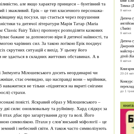
книг Елі
міливістю, але якщо характер принцеси – бунтівний та
Тимка (Д
ий і зважливий. Ерік – це тип класичного персонажа-
9 квітня
ьківщину від посухи, що стається через порушення
Дитяча с
істики та дитячої літератури Марія Татар (Maria
англійськ
(Львів)
he Classic Fairy Tales) пропонує розподіляти казкових
9 квітня
буває бажане за допомогою віри й дитячої наївності, та
Дитяча с
омогою чарівних сил. За такою логікою Ерік поєднує
Джеронім
сіх скрутних ситуацій є вихід. У цьому його
майстер-
 не здається в складних життєвих обставинах. А в
дітей (Ки
9 квітня
Книгарня
і Зиґмунта Мілошевського досить неординарні чи
20-24 кві
ажніше, стає очевидно, що насправді вони – мрійники,
Конкурс
 наважитися не тільки «піднятися на вкриті снігами
переклад
ослі) страхи.
до 1 тра
рсонажі повісті. Яскравий образ у Мілошевського –
книга
 дві сили: оновлювальну та руйнівну. Хард слідкує за
й птах дбає про загартування духу та волі. Його
вною символікою. Птахи у слов’янський міфології – це
 земний і небесний світи. А також часто символізують