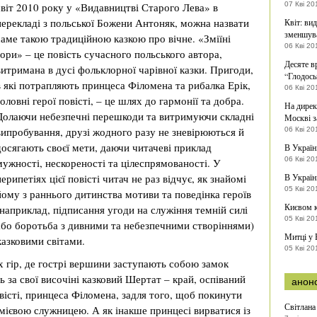
світ 2010 року у «Видавництві Старого Лева» в
07 Кві 20
перекладі з польської Божени Антоняк, можна назвати
Квіт: вид
зменшув
саме такою традиційною казкою про вічне. «Зміїні
06 Кві 20
гори» – це повість сучасного польського автора,
Десяте в
витримана в дусі фольклорної чарівної казки. Пригоди,
“Глодось
в які потрапляють принцеса Філомена та рибалка Ерік,
06 Кві 20
головні герої повісті, – це шлях до гармонії та добра.
На дирек
Долаючи небезпечні перешкоди та витримуючи складні
Москві з
випробування, друзі жодного разу не зневірюються й
06 Кві 20
досягають своєї мети, даючи читачеві приклад
В Україн
06 Кві 20
мужності, нескореності та цілеспрямованості. У
перипетіях цієї повісті читач не раз відчує, як знайомі
В Україн
05 Кві 20
йому з раннього дитинства мотиви та поведінка героїв
Києвом 
(наприклад, підписання угоди на служіння темній силі
05 Кві 20
або боротьба з дивними та небезпечними створіннями)
Митці у 
казковими світами.
05 Кві 20
их гір, де гострі вершини заступають собою замок
ь за свої височіні казковий Шертат – край, оспіваний
анон
вісті, принцеса Філомена, задля того, щоб покинути
Світлана
змієвою служницею. А як інакше принцесі вирватися із