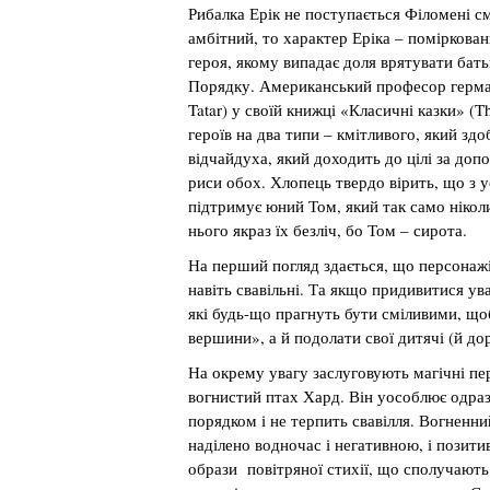
Рибалка Ерік не поступається Філомені с
амбітний, то характер Еріка – поміркован
героя, якому випадає доля врятувати бат
Порядку. Американський професор герман
Tatar) у своїй книжці «Класичні казки» (T
героїв на два типи – кмітливого, який здо
відчайдуха, який доходить до цілі за доп
риси обох. Хлопець твердо вірить, що з у
підтримує юний Том, який так само ніколи
нього якраз їх безліч, бо Том – сирота.
На перший погляд здається, що персонаж
навіть свавільні. Та якщо придивитися ув
які будь-що прагнуть бути сміливими, щоб
вершини», а й подолати свої дитячі (й дор
На окрему увагу заслуговують магічні пе
вогнистий птах Хард. Він уособлює одразу
порядком і не терпить свавілля. Вогненни
наділено водночас і негативною, і позити
образи повітряної стихії, що сполучають