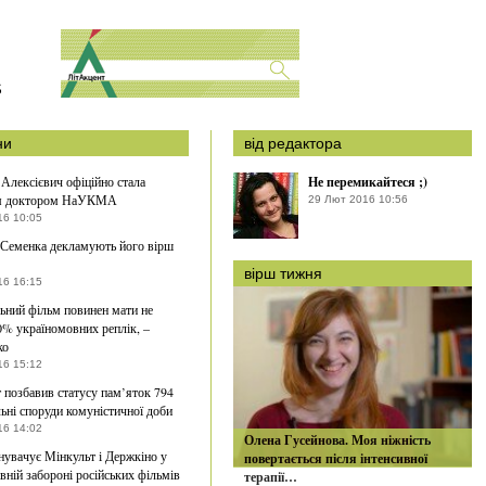
S
ни
від редактора
 Алексієвич офіційно стала
Не перемикайтеся ;)
м доктором НаУКМА
29 Лют 2016 10:56
16 10:05
Семенка декламують його вірш
вірш тижня
16 16:15
ьний фільм повинен мати не
% україномовних реплік, –
ко
16 15:12
 позбавив статусу пам’яток 794
ьні споруди комуністичної доби
16 14:02
Олена Гусейнова. Моя ніжність
увачує Мінкульт і Держкіно у
повертається після інтенсивної
авній забороні російських фільмів
терапії…