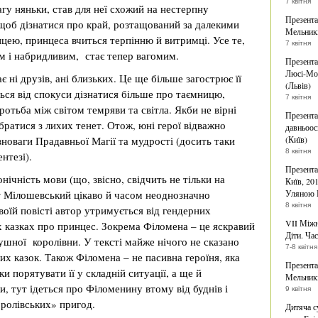
7 квітня
агу няньки, став для неї схожий на нестерпну
Презента
щоб дізнатися про край, розтащований за далекими
Мельникі
ею, принцеса вчиться терпінню й витримці. Усе те,
7 квітня
м і набридливим, стає тепер вагомим.
Презента
Люсі-Мод
 ні друзів, ані близьких. Це ще більше загострює її
(Львів)
ся від спокуси дізнатися більше про таємницю,
7 квітня
отьба між світом темряви та світла. Якби не вірні
Презента
ибратися з лихих тенет. Отож, юні герої відважно
давньоос
новаги Прадавньої Магії та мудрості (досить таки
(Київ)
8 квітня
нтезі).
Презента
нічність мови (що, звісно, свідчить не тільки на
Київ, 20
нт Мілошевський цікаво й часом неоднозначно
Уляною 
8 квітня
воїй повісті автор утримується від гендерних
VII Міжн
 казках про принцес. Зокрема Філомена – це яскравий
Діти. Час
ушної королівни. У тексті майже нічого не сказано
7-8 квітня
них казок. Також Філомена – не пасивна героїня, яка
Презента
ки порятувати її у складній ситуації, а ще й
Мельникі
, тут ідеться про Філоменину втому від буднів і
9 квітня
ролівських» пригод.
Дитяча с