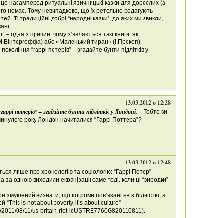
– це насамперед ритуальні язичницькі казки для дорослих (а
брого немає. Тому невипадково, що їх ретельно редагують
тей. Ті традиційні добрі “народні казки”, до яких ми звикли,
ані.
ер” – одна з причин, чому з’являються такі книги, як
(М.Вінтергоффа) або «Маленький тиран» (І.Прекоп).
покоління “гаррі потерів” – згадайте бунти підлітків у
13.03.2012 о 12:28
гаррі потерів” – згадайте бунти підлітків у Лондоні.
– Тобто ви
минулого року Лондон начиталися “Гаррі Поттера”?
13.03.2012 о 12:48
ься лише про хронологію та соціологію: “Гаррі Потер”
 за одною виходили екранізації саме тоді, коли ці “виродки”
н змушений визнати, що погроми пов’язані не з бідністю, а
This is not about poverty, it’s about culture”
cle/2011/08/11/us-britain-riot-idUSTRE7760G820110811).