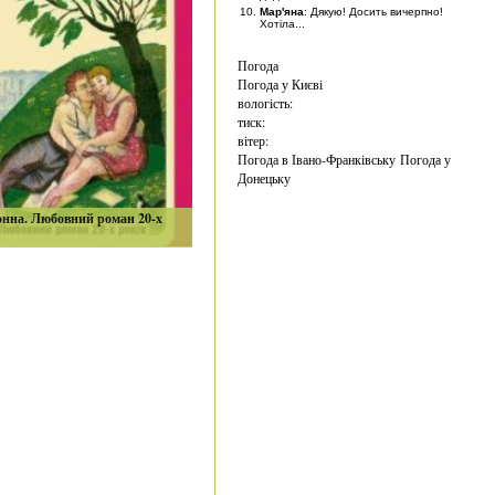
Мар'яна
: Дякую! Досить вичерпно!
Хотіла...
Погода
Погода у
Києві
вологість:
тиск:
вітер:
Погода в Івано-Франківську
Погода у
Донецьку
онна. Любовний роман 20-х