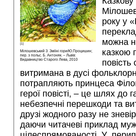
Казкову 
Мілошев
року у 
перекла
можна н
[1]
казкою п
Мілошевський З. Зміїні гори/Ю.Процишин;
пер. з польс. Б. Антоняк. – Львів:
Видавництво Старого Лева, 2010
повість 
витримана в дусі фольклорно
потрапляють принцеса Філом
герої повісті, – це шлях до 
небезпечні перешкоди та ви
друзі жодного разу не зневі
даючи читачеві приклад мужн
цілеспрямованості. У перипет