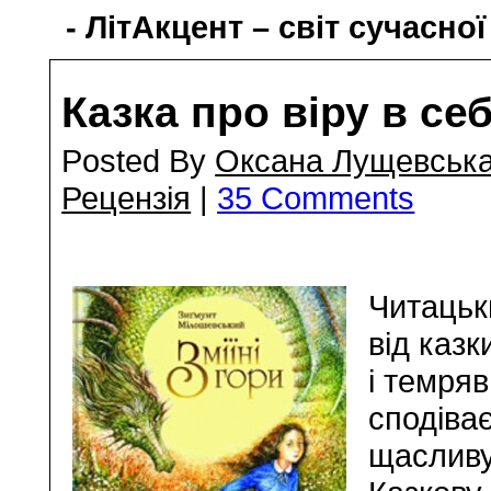
- ЛітАкцент – світ сучасної
Казка про віру в се
Posted By
Оксана Лущевськ
Рецензія
|
35 Comments
Читацьк
від казк
і темряв
сподіва
щасливу