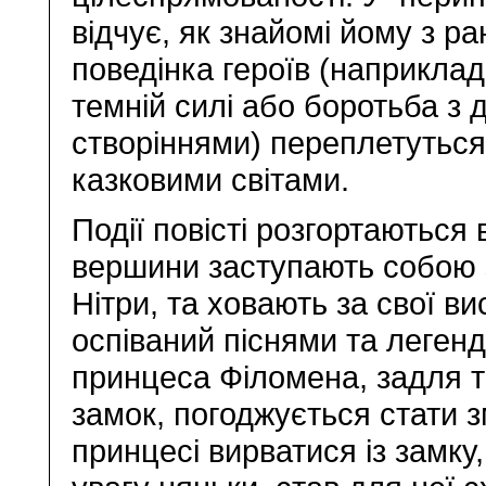
відчує, як знайомі йому з р
поведінка героїв (наприклад
темній силі або боротьба з
створіннями) переплетуться
казковими світами.
Події повісті розгортаються в
вершини заступають собою 
Нітри, та ховають за свої ви
оспіваний піснями та легенд
принцеса Філомена, задля т
замок, погоджується стати 
принцесі вирватися із замку