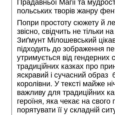
Прадавньої Магії та мудрост
польських творів жанру фент
Попри простоту сюжету й лег
звісно, свідчить не тільки н
Зиґмунт Мілошевський ціка
підходить до зображення пер
утримується від гендерних 
традиційних казках про при
яскравий і сучасний образ 
королівни. У тексті майже ні
важливу для традиційних ка
героїня, яка чекає на свого 
порятувати її у складній си