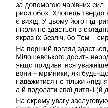
за допомогою чарівних сил.
риси обох. Хлопець твердо в
є вихід. У цьому його підтр
ніколи не здається в складн
якраз їх безліч, бо Том – си
На перший погляд здається
Мілошевського досить неорди
якщо придивитися уважніше,
вони – мрійники, які будь-щ
наважитися не тільки «підня
а й подолати свої дитячі (й 
На окрему увагу заслуговуют