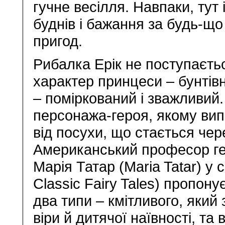
гучне весілля. Навпаки, тут
буднів і бажання за будь-що
пригод.
Рибалка Ерік не поступаєть
характер принцеси – бунтівн
– поміркований і зважливий.
персонажа-героя, якому вип
від посухи, що стається че
Американський професор гер
Марія Татар (Maria Tatar) у 
Classic Fairy Tales) пропону
два типи – кмітливого, яки
віри й дитячої наївності, та