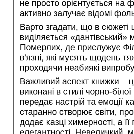
не просто орієнтується на ф
активно залучає відомі фол
Варто згадати, що в сюжеті ц
виділяється «дантівський» м
Померлих, де прислужує Фі
в’язні, які мусять щодень тя
проходячи неабиякі випроб
Важливий аспект книжки – ц
виконані в стилі чорно-біло
передає настрій та емоції к
старанно створює світи, про
додає казці химерності, а ї
елегантності. Невеличкий,