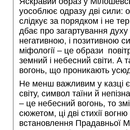
Яскравий образ у Мілошевсь
уособлює одразу дві сили: 
слідкує за порядком і не те
дбає про загартування духу 
негативною, і позитивною с
міфології – це образи повіт
земний і небесний світи. А 
вогонь, що проникають усюд
Не менш важливим у казці є 
світу, символ таїни й непіз
– це небесний вогонь, то змі
сюжетом, ці дві стихії вогн
встановлення Прадавньої М