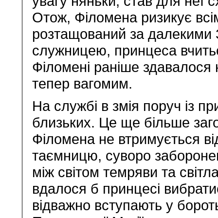
увагу няньки, став для неї
Отож, Філомена ризикує всім
розтащований за далекими 
служницею, принцеса вчитьс
Філомені раніше здавалося
тепер вагомим.
На службі в змія поруч із пр
близьких. Це ще більше заг
Філомена не втримується ві
таємницю, суворо заборонен
між світом темряви та світла
вдалося б принцесі вибратис
відважно вступають у борот