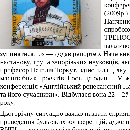
конфере
(2009р.
Панченк
спробо
ТРЕНОС
важливо
зупинятися…» — додав репортер. Наче ви
настанову, група запорізьких науковців, як
професор Наталія Торкут, здійснила цілку 
масштабних проектів. І ось ще один – Мі
конференція «Англійський ренесансний Па
та його сучасники». Відбулася вона 22—25
року.
Цьогорічну ситуацію важко назвати сприя
проведення будь-яких конференцій, адже п
ВИШах, драконівські заборони відшкодовув