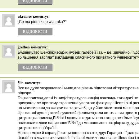
ВІДПОВІCТИ
ukrainec
коментує:
„Co ma piernik do wiatraka?”
ВІДПОВІCТИ
grethen
коментує:
Будівництво шекспіривських музеїв, галерей і т.і. – це, звичайно, ч
збільшення зарплат викладачів Класичного приватного університету
ВІДПОВІCТИ
Vin
коментує:
Все це дуже зворушливо і мило,але рівень підготовки літературознав
підозри
Так,наприклад,деякі із них(літературознавців) вочевидь таки досі не в
прикрого,але при тому страшенно упертого факту,що Шекспір ні ра
по-москвинськи,зважаючи на те,хоча б,що у його часи такої мови пр
Це взагалі дуже цікавий сучасний феномен,коли по теле- чи просто 
цитують,наприклад,Біблію і якось виходить воно так,що не тільки Ісус
належали в часи написання Біблії до московського патріархату,судячи
цитують нині в Україні.
Ні,воно може й справді“есть многое на свете, друг Горацио…”,але,н
факті(на відсутности суворої північної мови у темні часи Шекспіра 