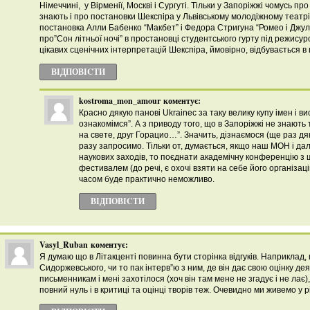
Німеччині, у Вірменії, Москві і Сургуті. Тільки у Запоріжжі чомусь пр
знають і про постановки Шекспіра у Львівському молодіжному театрі,
постановка Алли Бабенко “Макбет” і Федора Стригуна “Ромео і Джул
про”Сон літньої ночі” в простановці студентського гурту під режису
цікавих сценічних інтерпретацій Шекспіра, ймовірно, відбувається в ц
ВІДПОВІCТИ
kostroma_mon_amour
коментує:
Красно дякую панові Ukrainec за таку велику купу імен і в
ознакомімся”. А з приводу того, що в Запоріжжі не знають 
на свете, друг Горацио…”. Значить, дізнаємося (ще раз дя
разу запросимо. Тільки от, думається, якщо наш МОН і дал
наукових заходів, то поєднати академічну конференцію з
фестивалем (до речі, є охочі взяти на себе його організа
часом буде практично неможливо.
ВІДПОВІCТИ
Vasyl_Ruban
коментує:
Я думаю що в Літакценті повинна бути сторінка відгуків. Наприклад,
Сидоржевського, чи то пак інтерв”ю з ним, де він дає свою оцінку д
письменникам і мені захотілося (хоч він там мене не згадує і не лає),
повний нуль і в критиці та оцінці творів теж. Очевидно ми живемо у 