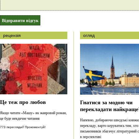
рецензія
огляд
Це теж про любов
Гнатися за модою чи
перекладати найкраще
Якщо читати «Машу» як жанровий роман,
це буде невдячне читання
Напевно, добираючи шведські книжк
перекладу, варто керуватись тим, хто
//
773 перегляди
Прокоментуй!
письменників збагачує літературний 
в перспективі