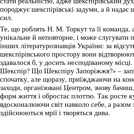
стати реальністю, адже шекспірівський дух
породжує шекспірівські задуми, а й надає 
сил.
Те, що роблять Н. М. Торкут та її команда,
унікальне й неповторне, і може слугувати 
інших літературознавців України: за відсут
шекспірівського простору вони відтворюют
здавалося б, у досить несподіваному місц
Шекспір? Що Шекспіру Запоріжжя?» – зап
спочатку, але щоразу, приїжджаючи на кон
заходи, організовані Центром, знову бачиш,
форм життя і обростає плоттю. Так росте к
вдосконалюючи світ навколо себе, а разом 
здійснюються мрії і творяться дива.