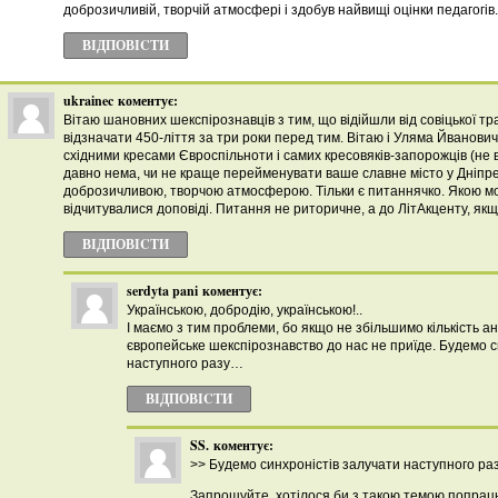
доброзичливій, творчій атмосфері і здобув найвищі оцінки педагогів.
ВІДПОВІCТИ
ukrainec
коментує:
Вітаю шановних шекспірознавців з тим, що відійшли від совіцької тра
відзначати 450-ліття за три роки перед тим. Вітаю і Уляма Йванов
східними кресами Євроспільноти і самих кресовяків-запорожців (не
давно нема, чи не краще перейменувати ваше славне місто у Дніпр
доброзичливою, творчою атмосферою. Тільки є питаннячко. Якою 
відчитувалися доповіді. Питання не риторичне, а до ЛітАкценту, якщ
ВІДПОВІCТИ
serdyta pani
коментує:
Українською, добродію, українською!..
І маємо з тим проблеми, бо якщо не збільшимо кількість ан
європейське шекспірознавство до нас не приїде. Будемо с
наступного разу…
ВІДПОВІCТИ
SS.
коментує:
>> Будемо синхроністів залучати наступного р
Запрошуйте, хотілося би з такою темою попрац