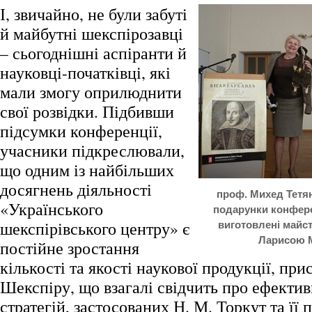
І, звичайно, не були забуті
й майбутні шекспірозавці
– сьогоднішні аспіранти й
науковці-початківці, які
мали змогу оприлюднити
свої розвідки. Підбивши
підсумки конференції,
учасники підкреслювали,
що одним із найбільших
досягнень діяльності
проф. Михед Тетя
«Українського
подарунки конфере
шекспірівського центру» є
виготовлені май
Ларисою 
постійне зростання
кількості та якості наукової продукції, при
Шекспіру, що взагалі свідчить про ефектив
стратегій, застосованих Н. М. Торкут та її