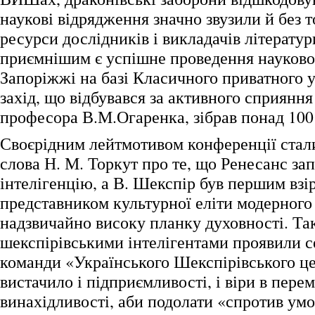
наукові відрядження значно звузили й без 
ресурси дослідників і викладачів літератур
приємнішим є успішне проведення науково
Запоріжжі на базі Класичного приватного 
захід, що відбувався за активного сприянн
професора В.М.Огаренка, зібрав понад 100
Своєрідним лейтмотивом конференції стали
слова Н. М. Торкут про те, що Ренесанс за
інтелігенцію, а В. Шекспір був першим вз
представником культурної еліти модерного 
надзвичайно високу планку духовності. Т
шекспірівськими інтелігентами проявили с
команди «Українського Шекспірівського ц
вистачило і підприємливості, і віри в перем
винахідливості, аби подолати «спротив умо