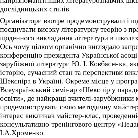
найрізноманітніших літературознавчих шкі
дослідницьких стилів.
Організатори вкотре продемонстрували і щ
поєднувати високу літературну теорію з п
щоденного викладання літератури в школах 
Ось чому цілком органічно виглядало запр
конференцію президента Української асоці
зарубіжної літератури Ю. І. Ковбасенка, як
історію, сучасний стан та перспективи вик
Шекспіра в Україні. Окреме місце у програ
Всеукраїнський семінар «Шекспір у парад
освіти», де найкращі вчителі-зарубіжники 
продемонструвати свою методичну майстер
інтерес викликав майстер-клас, проведени
консультативно-тренінгового центру «Педа
І.А.Хроменко.