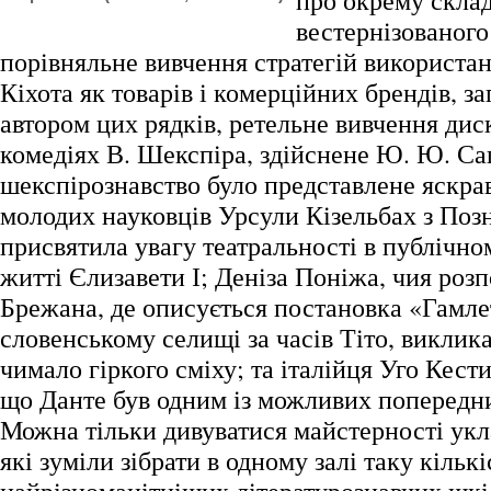
про окрему скла
вестернізованого 
порівняльне вивчення стратегій використан
Кіхота як товарів і комерційних брендів, з
автором цих рядків, ретельне вивчення дис
комедіях В. Шекспіра, здійснене Ю. Ю. Са
шекспірознавство було представлене яскр
молодих науковців Урсули Кізельбах з Позн
присвятила увагу театральності в публічно
житті Єлизавети І; Деніза Поніжа, чия роз
Брежана, де описується постановка «Гамле
словенському селищі за часів Тіто, виклика
чимало гіркого сміху; та італійця Уго Кести
що Данте був одним із можливих попередн
Можна тільки дивуватися майстерності укл
які зуміли зібрати в одному залі таку кільк