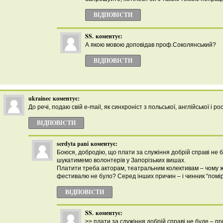
ВІДПОВІCТИ
SS.
коментує:
А якою мовою доповідав проф.Соколянський?
ВІДПОВІCТИ
ukrainec
коментує:
До речі, подаю свій e-mail, як синхроніст з польської, англійської і ро
ВІДПОВІCТИ
serdyta pani
коментує:
Боюся, добродію, що плати за служіння добрій справі не б
шукатимемо волонтерів у Запорізьких вишах.
Платити треба акторам, театральним колективам – чому ж
фестивалю не було? Серед інших причин – і чинник “помір
ВІДПОВІCТИ
SS.
коментує:
>> плати за служіння добрій справі не буде – при