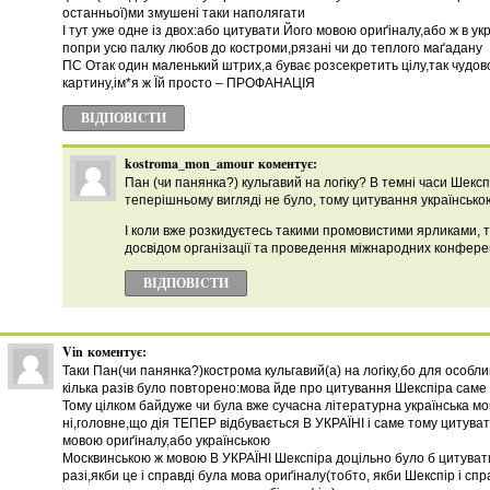
останньої)ми змушені таки наполягати
І тут уже одне із двох:або цитувати Його мовою ориґіналу,або ж в ук
попри усю палку любов до костроми,рязані чи до теплого маґадану
ПС Отак один маленький штрих,а буває розсекретить цілу,так чудо
картину,ім*я ж Їй просто – ПРОФАНАЦІЯ
ВІДПОВІCТИ
kostroma_mon_amour
коментує:
Пан (чи панянка?) кульгавий на логіку? В темні часи Шекспір
теперішньому вигляді не було, тому цитування українсько
І коли вже розкидуєтесь такими промовистими ярликами, т
досвідом організації та проведення міжнародних конфере
ВІДПОВІCТИ
Vin
коментує:
Таки Пан(чи панянка?)кострома кульгавий(а) на логіку,бо для особли
кілька разів було повторено:мова йде про цитування Шекспіра саме 
Тому цілком байдуже чи була вже сучасна літературна українська мо
ні,головне,що дія ТЕПЕР відбувається В УКРАЇНІ і саме тому цитува
мовою ориґіналу,або українською
Москвинською ж мовою В УКРАЇНІ Шекспіра доцільно було б цитувати
разі,якби це і справді була мова ориґіналу(тобто, якби Шекспір і сп