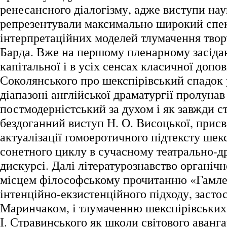
ренесансного діалогізму, адже виступи нау
репрезентували максимально широкий спе
інтерпретаційних моделей тлумачення твор
Барда. Вже на першому пленарному засідан
капітальної і в усіх сенсах класичної допов
Соколянського про шекспірівський спадок
діапазоні англійської драматургії пролуна
постмодерністський за духом і як завжди с
бездоганний виступ Н. О. Висоцької, прис
актуалізації гомоеротичного підтексту шек
сонетного циклу в сучасному театрально-д
дискурсі. Далі літературознавство органіч
місцем філософському прочитанню «Гамлет
інтенційно-екзистенційного підходу, засто
Маринчаком, і тлумаченню шекспірівських 
І. Стравинського як школи світового аванга