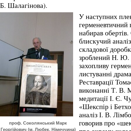
Б. Шалагінова).
У наступних пле
герменевтичний 
набирав обертів.
блискучий аналіз
складової доробк
зроблений Н. Ю.
захопливу гермен
листуванні драма
Реставрації Тома
виконанні Т. В. 
медитації І. Є. Ч
«Шекспір і Бетхо
аналіз І. В. Лімб
говорив про «ше
проф. Соколянський Марк
Георгійович (м. Любек, Німеччина)