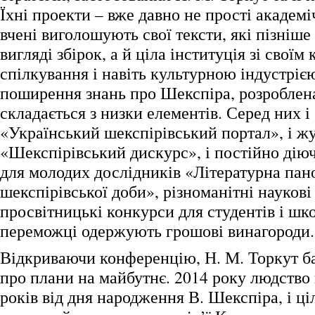
Їхні проекти – вже давно не прості академіч
вчені виголошують свої тексти, які пізніше
вигляді збірок, а й ціла інституція зі своїм
спілкування і навіть культурною індустріє
поширення знань про Шекспіра, розроблен
складається з низки елементів. Серед них і
«Український шекспірівський портал», і ж
«Шекспірівський дискурс», і постійно дію
для молодих дослідників «Літературна пан
шекспірівської доби», різноманітні наукові
просвітницькі конкурси для студентів і школ
переможці одержують грошові винагороди.
Відкриваючи конференцію, Н. М. Торкут ба
про плани на майбутнє. 2014 року людство 
років від дня народження В. Шекспіра, і ц