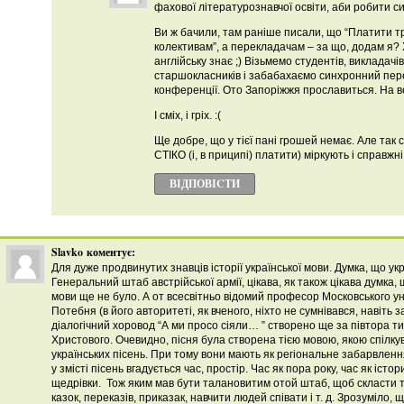
фахової літературознавчої освіти, аби робити с
Ви ж бачили, там раніше писали, що “Платити 
колективам”, а перекладачам – за що, додам я? 
англійську знає ;) Візьмемо студентів, викладачі
старшокласників і забабахаємо синхронний пере
конференції. Ото Запоріжжя прославиться. На ве
І сміх, і гріх. :(
Ще добре, що у тієї пані грошей немає. Але так
СТІКО (і, в приципі) платити) міркують і справжн
ВІДПОВІCТИ
Slavko
коментує:
Для дуже продвинутих знавців історії української мови. Думка, що ук
Генеральний штаб австрійської армії, цікава, як також цікава думка, 
мови ще не було. А от всесвітньо відомий професор Московського у
Потебня (в його авторитеті, як вченого, ніхто не сумнівався, навіть 
діалогічний хоровод “А ми просо сіяли… ” створено ще за півтора ти
Христового. Очевидно, пісня була створена тією мовою, якою спілкув
українських пісень. При тому вони мають як регіональне забарвлення,
у змісті пісень вгадується час, простір. Час як пора року, час як істо
щедрівки. Тож яким мав бути талановитим отой штаб, щоб скласти таку
казок, переказів, приказак, навчити людей співати і т. д. Зрозуміло,