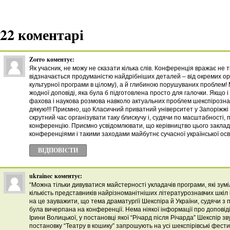
22 коментарі
Zorro
коментує:
Як учасник, не можу не сказати кілька слів. Конференція вражає не т
відзначається продуманістю найдрібніших деталей – від окремих ор
культурної програми в цілому), а й глибиною порушуваних проблем! 
жодної доповіді, яка була б підготовлена просто для галочки. Якщо і 
фахова і наукова розмова навколо актуальних проблем шекспірозна
дякую!!! Приємно, що Класичний приватний університет у Запоріжж
скрутний час організувати таку блискучу і, судячи по масштабності, 
конференцію. Приємно усвідомлювати, що керівництво цього закладу
конференціями і такими заходами майбутнє сучасної української осві
ВІДПОВІCТИ
ukrainec
коментує:
“Можна тільки дивуватися майстерності укладачів програми, які зумі
кількість представників найрізноманітніших літературознавчих шкіл і
на це зауважити, що тема драматургії Шекспіра й України, судячи з
була вичерпана на конференції. Нема ніякої інформації про доповід
Ірини Волицької, у постановці якої “Річард після Річарда” Шекспір з
постановку “Театру в кошику” запрошують на усі шекспірівські фестив