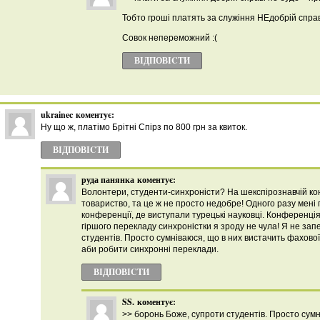
Тобто гроші платять за служіння НЕдобрій справі,
Совок непереможний :(
ВІДПОВІCТИ
ukrainec
коментує:
Ну що ж, платімо Брітні Спірз по 800 грн за квиток.
ВІДПОВІCТИ
руда панянка
коментує:
Волонтери, студенти-синхроністи? На шекспірознавчій к
товариство, та це ж не просто недобре! Одного разу мен
конференції, де виступали турецькі науковці. Конференція 
гіршого перекладу синхроністки я зроду не чула! Я не за
студентів. Просто сумніваюся, що в них вистачить фахової
аби робити синхронні переклади.
ВІДПОВІCТИ
SS.
коментує:
>> боронь Боже, супроти студентів. Просто сумн