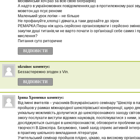
москвинськи хоч раз за всю свою біографію)
А надто в україномовних повідомленнях,що в протилежному разі зву
моветон,що псує реноме
Маленький урок логіки – не більше
Не профануйте,хлопці і дівчата,а таки дерзайте до зірок
РЕМАРКА:Перш ніж щось серйозно організовувати і серйозно змінюв
закутки душі титанів,чи не варто почати із орґанізації себе самих і 
мислення?
Питання суто риторичне
ВІДПОВІCТИ
ukrainec
коментує:
Беззастережно згоден з Vin.
ВІДПОВІCТИ
Ірина Хроменко
коментує:
Від імені вчителів – учасників Всеукраїнського семінару “Шекспір в па
пройшов у рамках міжнародної шекспірівської конференції, щиро дя
унікальну можливість долучитися до шекспірознавчого заходу світо
змогу послухати виступи відомих науковців, поспілкуватися з ними, з
досліджуються сьогодні в шекспірознавстві, обговорити проблеми шк
творчості В.Шекспіра. Безумовно, такий захід сприяє активній інтегр
в практику шкільного викладання літератури.
Учительський семінар пройшов плідно, цікаво, на високому організа