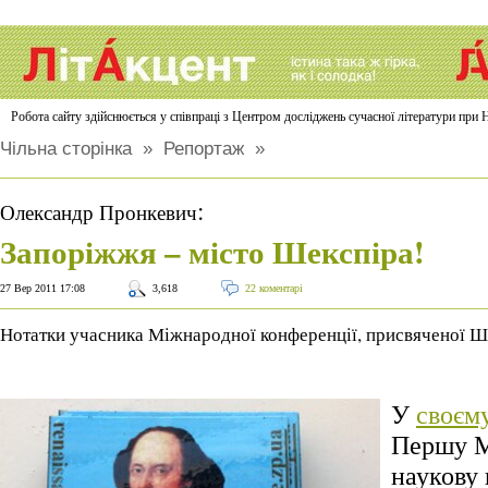
Робота сайту здійснюється у співпраці з Центром досліджень сучасної літератури п
Чільна сторінка
»
Репортаж
»
:
Олександр Пронкевич
Запоріжжя – місто Шекспіра!
27 Вер 2011 17:08
3,618
22 коментарі
Нотатки учасника Міжнародної конференції, присвяченої Ш
У
своєм
Першу 
наукову 