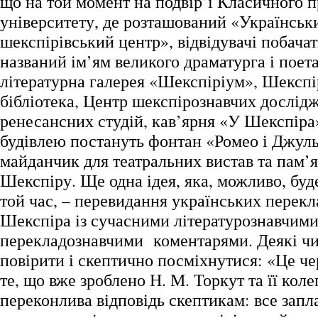
що на той момент на подвір’ї Класичного 
університету, де розташований «Українськ
шекспірівський центр», відвідувачі побачат
названий ім’ям великого драматурга і поета
літературна галерея «Шекспіріум», Шекспі
бібліотека, Центр шекспірознавчих дослід
ренесансних студій, кав’ярня «У Шекспіра»
будівлею постануть фонтан «Ромео і Джуль
майданчик для театральних вистав та пам’
Шекспіру. Ще одна ідея, яка, можливо, буд
той час, – перевидання українських перекл
Шекспіра із сучасними літературознавчими
перекладознавчими коментарями. Деякі чи
повірити і скептично посміхнутися: «Це чер
те, що вже зроблено Н. М. Торкут та її кол
переконлива відповідь скептикам: все зап