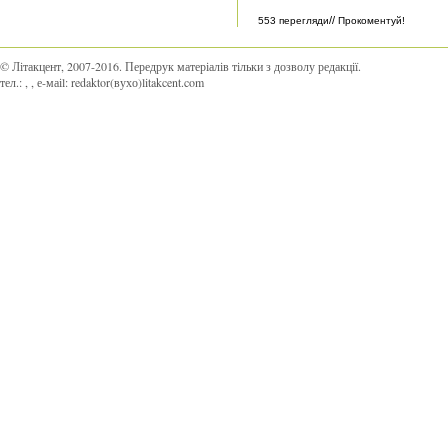
//
553 перегляди
Прокоментуй!
© Літакцент, 2007-2016
.
Передрук матеріалів тільки з дозволу редакції.
тел.:
,
, е-маіl:
redaktor(вухо)litakcent.com