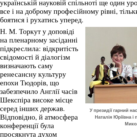
українській науковій спільноті ще один ур
все і на доброму професійному рівні, тільк
боятися і рухатись уперед.
Н. М. Торкут у доповіді
на пленарному засіданні
підкреслила: відкритість
свідомості й діалогізм
визначають саму
ренесансну культуру
епохи Тюдорів, що
забезпечило Англії часів
Шекспіра високе місце
серед інших держав.
У президії гарний на
Відповідно, й атмосфера
Наталія Юріївна і 
конференції була
Мико
просякнута духом