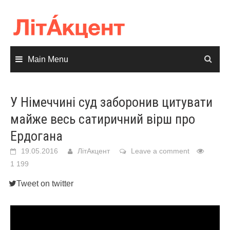
Skip
to
content
Main Menu
У Німеччині суд заборонив цитувати
майже весь сатиричний вірш про
Ердогана
19.05.2016
ЛітАкцент
Leave a comment
1 199
Tweet on twitter