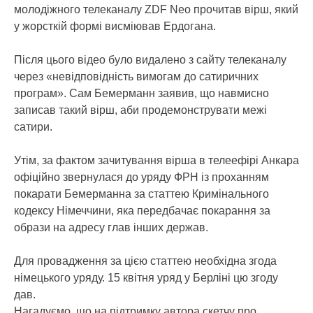
молодіжного телеканалу ZDF Neo прочитав вірш, який
у жорсткій формі висміював Ердогана.
Після цього відео було видалено з сайту телеканалу
через «невідповідність вимогам до сатиричних
програм». Сам Бемерманн заявив, що навмисно
записав такий вірш, аби продемонструвати межі
сатири.
Утім, за фактом зачитування вірша в телеефірі Анкара
офіційно звернулася до уряду ФРН із проханням
покарати Бемерманна за статтею Кримінального
кодексу Німеччини, яка передбачає покарання за
образи на адресу глав інших держав.
Для провадження за цією статтею необхідна згода
німецького уряду. 15 квітня уряд у Берліні цю згоду
дав.
Нагадуємо, що на підтримку автора скетчу про