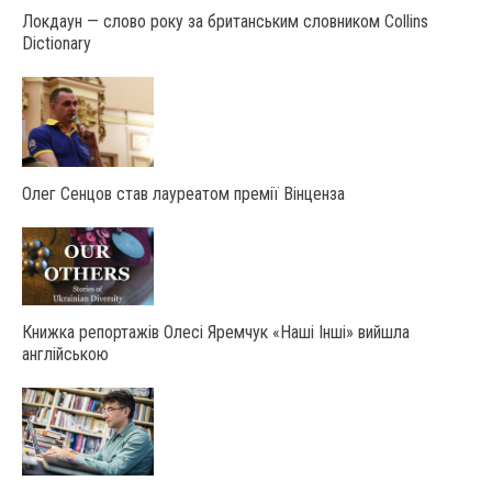
Локдаун — слово року за британським словником Collins
Dictionary
Олег Сенцов став лауреатом премії Вінценза
Книжка репортажів Олесі Яремчук «Наші Інші» вийшла
англійською