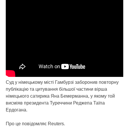
Суд у німецькому місті Гамбурзі заборонив повторну
публікацію та цитування більшої частини вірша
німецького сатирика Яна Бемерманна, у якому той
висміяв президента Туреччини Реджепа Таїпа
Ердогана.
Про це повідомляє Reuters.