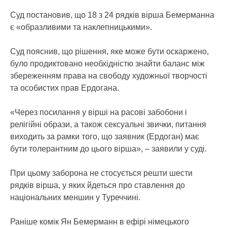
Суд постановив, що 18 з 24 рядків вірша Бемерманна
є «образливими та наклепницькими».
Суд пояснив, що рішення, яке може бути оскаржено,
було продиктовано необхідністю знайти баланс між
збереженням права на свободу художньої творчості
та особистих прав Ердогана.
«Через посилання у вірші на расові забобони і
релігійні образи, а також сексуальні звички, питання
виходить за рамки того, що заявник (Ердоган) має
бути толерантним до цього вірша», – заявили у суді.
При цьому заборона не стосується решти шести
рядків вірша, у яких йдеться про ставлення до
національних меншин у Туреччині.
Раніше комік Ян Бемерманн в ефірі німецького