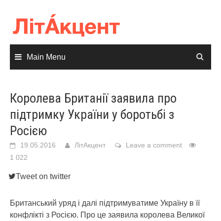
Skip
to
content
Main Menu
Королева Британії заявила про
підтримку України у боротьбі з
Росією
19.05.2016
ЛітАкцент
Leave a comment
1 022
Tweet on twitter
Британський уряд і далі підтримуватиме Україну в її
конфлікті з Росією. Про це заявила королева Великої