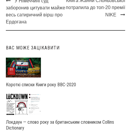
Книга Жанни Слоньовської
У Німеччині суд
Post
потрапила до топ-20 премії
заборонив цитувати майже
navigation
весь сатиричний вірш про
NIKE
Ердогана
ВАС МОЖЕ ЗАЦІКАВИТИ
Короткі списки Книги року ВВС-2020
Локдаун — слово року за британським словником Collins
Dictionary