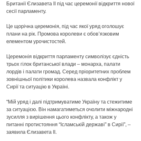
Британії Єлизавета ІІ під час церемонії відкриття нової
сесії парламенту.
Це щорічна церемонія, під час якої уряд оголошує
плани на рік. Промова королеви є обов’язковим
елементом урочистостей.
Церемонія відкриття парламенту символізує єдність
трьох гілок британської влади – монарха, палати
лордів і палати громад. Серед пріоритетних проблем
зовнішньої політики королева назвала конфлікт у
Сирії та ситуацію в Україні.
“Мій уряд і далі підтримуватиме Україну та стежитиме
за ситуацією. Він намагатиметься очолити міжнародні
зусилля з вирішення цього конфлікту, а також у
питанні протистояння “Ісламській державі” в Сирії”, –
заявила Єлизавета ІІ.