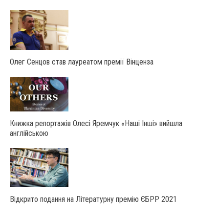
Олег Сенцов став лауреатом премії Вінценза
Книжка репортажів Олесі Яремчук «Наші Інші» вийшла
англійською
Відкрито подання на Літературну премію ЄБРР 2021