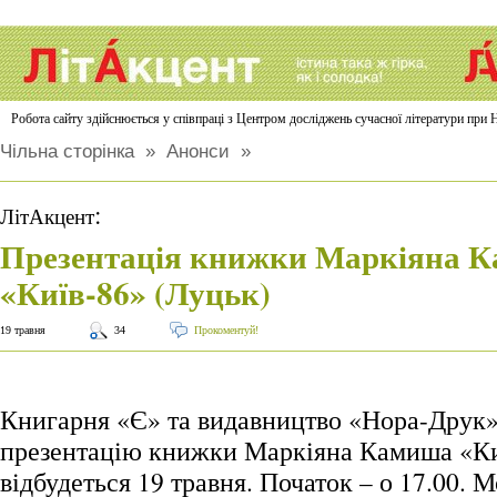
Робота сайту здійснюється у співпраці з Центром досліджень сучасної літератури п
Чільна сторінка
»
Анонси
»
:
ЛітАкцент
Презентація книжки Маркіяна 
«Київ-86» (Луцьк)
19 травня
34
Прокоментуй!
Книгарня «Є» та видавництво «Нора-Друк
презентацію книжки Маркіяна Камиша «Ки
відбудеться 19 травня. Початок – о 17.00. 