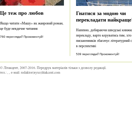
Це теж про любов
Гнатися за модою чи
перекладати найкраще
Якщо читати «Машу» як жанровий роман,
це буде невдячне читання
Напевно, добираючи шведські книжк
перекладу, варто керуватись тим, хто
//
760 перегляди
Прокоментуй!
письменників збагачує літературний 
в перспективі
//
539 перегляди
Прокоментуй!
© Літакцент, 2007-2016
.
Передрук матеріалів тільки з дозволу редакції.
тел.:
,
, е-маіl:
redaktor(вухо)litakcent.com