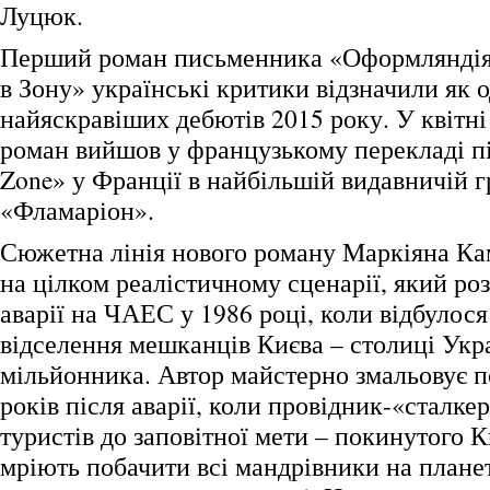
Луцюк.
Перший роман письменника «Оформляндія
в Зону» українські критики відзначили як о
найяскравіших дебютів 2015 року. У квітні
роман вийшов у французькому перекладі п
Zone» у Франції в найбільшій видавничій г
«Фламаріон».
Сюжетна лінія нового роману Маркіяна К
на цілком реалістичному сценарії, який ро
аварії на ЧАЕС у 1986 році, коли відбулося
відселення мешканців Києва – столиці Укра
мільйонника. Автор майстерно змальовує по
років після аварії, коли провідник-«сталке
туристів до заповітної мети – покинутого К
мріють побачити всі мандрівники на планет