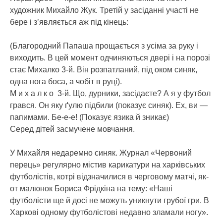
художник Михайло Жук. Третій у засіданні участі не
бере і з’являється аж під кінець:
(Благородний Папаша прощається з усіма за руку і
виходить. В цей момент одчиняються двері і на порозі
стає Михалко 3-й. Він розпатланий, під оком синяк,
одна нога боса, а чобіт в руці).
М и х а л к о 3-й. Що, дурники, засідаєте? А я у футбол
грався. Он яку ґулю підбили (показує синяк). Ех, ви —
папимами. Бе-е-е! (Показує язика й зникає)
Серед дітей засмучене мовчання.
У Михайля недаремно синяк. Журнал «Червоний
перець» регулярно містив карикатури на харківських
футболістів, котрі відзначилися в черговому матчі, як-
от малюнок Бориса Фрідкіна на тему: «Наші
футболісти ще й досі не можуть уникнути грубої гри. В
Харкові одному футболістові недавно зламали ногу».