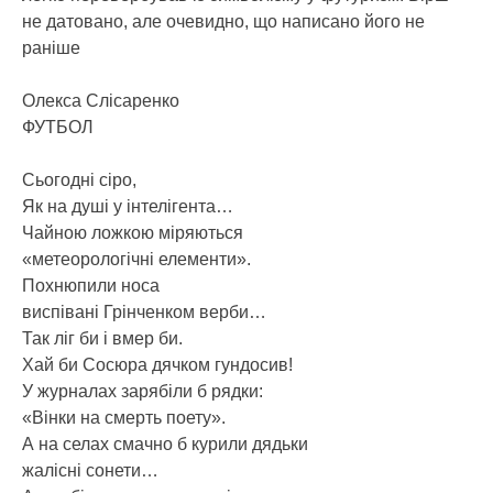
не датовано, але очевидно, що написано його не
раніше
Олекса Слісаренко
ФУТБОЛ
Сьогодні сіро,
Як на душі у інтелігента…
Чайною ложкою міряються
«метеорологічні елементи».
Похнюпили носа
виспівані Грінченком верби…
Так ліг би і вмер би.
Хай би Сосюра дячком гундосив!
У журналах зарябіли б рядки:
«Вінки на смерть поету».
А на селах смачно б курили дядьки
жалісні сонети…