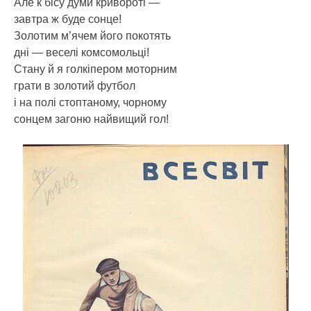
Але к бісу думи кривороті —
завтра ж буде сонце!
Золотим м’ячем його покотять
дні — веселі комсомольці!
Стану й я голкіпером моторним
грати в золотий футбол
і на полі стоптаному, чорному
сонцем загоню найвищий гол!