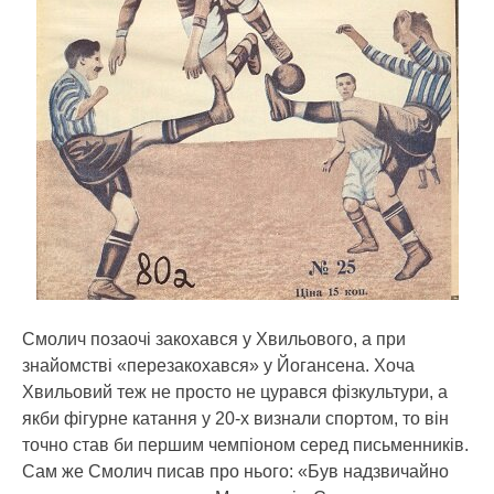
Смолич позаочі закохався у Хвильового, а при
знайомстві «перезакохався» у Йогансена. Хоча
Хвильовий теж не просто не цурався фізкультури, а
якби фігурне катання у 20-х визнали спортом, то він
точно став би першим чемпіоном серед письменників.
Сам же Смолич писав про нього: «Був надзвичайно