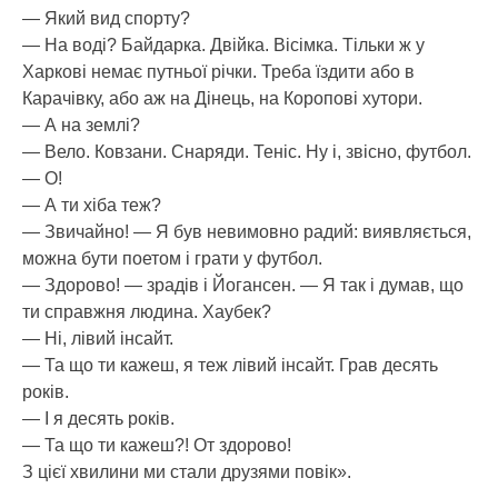
— Який вид спорту?
— На воді? Байдарка. Двійка. Вісімка. Тільки ж у
Харкові немає путньої річки. Треба їздити або в
Карачівку, або аж на Дінець, на Коропові хутори.
— А на землі?
— Вело. Ковзани. Снаряди. Теніс. Ну і, звісно, футбол.
— О!
— А ти хіба теж?
— Звичайно! — Я був невимовно радий: виявляється,
можна бути поетом і грати у футбол.
— Здорово! — зрадів і Йогансен. — Я так і думав, що
ти справжня людина. Хаубек?
— Ні, лівий інсайт.
— Та що ти кажеш, я теж лівий інсайт. Грав десять
років.
— І я десять років.
— Та що ти кажеш?! От здорово!
З цієї хвилини ми стали друзями повік».