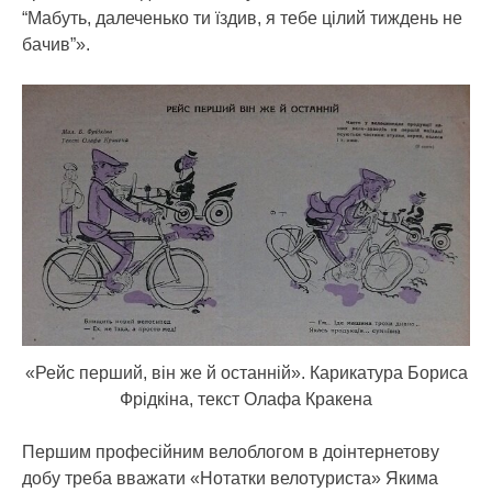
“Мабуть, далеченько ти їздив, я тебе цілий тиждень не
бачив”».
«Рейс перший, він же й останній». Карикатура Бориса
Фрідкіна, текст Олафа Кракена
Першим професійним велоблогом в доінтернетову
добу треба вважати «Нотатки велотуриста» Якима