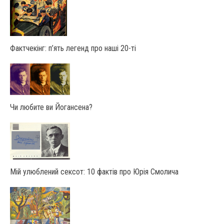
Фактчекінг: п’ять легенд про наші 20-ті
Чи любите ви Йогансена?
Мій улюблений сексот: 10 фактів про Юрія Смолича