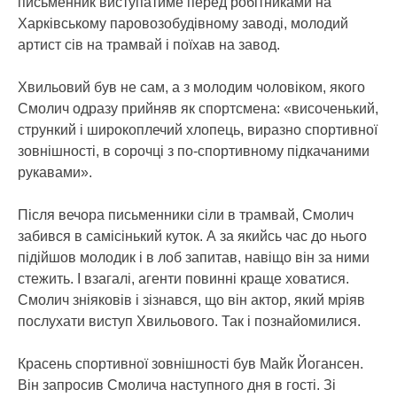
письменник виступатиме перед робітниками на
Харківському паровозобудівному заводі, молодий
артист сів на трамвай і поїхав на завод.
Хвильовий був не сам, а з молодим чоловіком, якого
Смолич одразу прийняв як спортсмена: «височенький,
стрункий і широкоплечий хлопець, виразно спортивної
зовнішності, в сорочці з по-спортивному підкачаними
рукавами».
Після вечора письменники сіли в трамвай, Смолич
забився в самісінький куток. А за якийсь час до нього
підійшов молодик і в лоб запитав, навіщо він за ними
стежить. І взагалі, агенти повинні краще ховатися.
Смолич зніяковів і зізнався, що він актор, який мріяв
послухати виступ Хвильового. Так і познайомилися.
Красень спортивної зовнішності був Майк Йогансен.
Він запросив Смолича наступного дня в гості. Зі