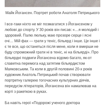
Майк Йогансен. Портрет роботи Анатоля Петрицького
І все-таки ніхто не міг позмагатися з Йогансеном у
любові до спорту. У 30 років він писав: «…я молодий і
здоровий. Палю люльку, маю прозоре серце і ясні
очі… Мій фах — грати у теніс, більярд і інше. Це інше і
є те все, що останеться після мене, коли я вмерши не
буду спроможний грати ні в теніс, ні на більярді». Про
більярдні подвиги Йогансена відомо багато, як-от
славетна перемога над затятим більярдистом
Маяковським. Та коли в другій половині 20-х років
художник Анатоль Петрицький почав створювати
портретну галерею тогочасних культурних діячів,
передусім літераторів, Йогансена він намалював на
корті з ракеткою в руках.
Ба навіть герої «Подорожі ученого доктора