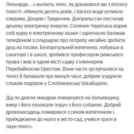
Леонардо…» воліють теніс, як дізнаємося ми з епілогу
повісті: «Минуло десять років, і багато води упливло
озерами, Дінцем і Тридінчям. Дніпрельстан постачав
дешеву електричну енергію. Селянин Черепаха варив
собі курку в електричному казані і одночасно балакав
телефоном з сільрадою про потребу негайно зробити
дощ на посіви. Безпритульний велетенко, побувши в
санаторії і в школі, зробився професором римського
права і жив в однім місті-садку з інженером
Перебийносом Орестом. Вони часто зустрічалися на
тенісі й балакали про минулі часи, добрим згадуючи
словом подорож у Слобожанську Швайцарію.
Дід по довгих мандрах повернувся на батьківщину,
вмер і його поховали поруч з його собакою. Добрий
древонасадець помирився з сином-велетенком і,
приїжджаючи до нього в місто-сад, учився грати в
лаун-теніс».