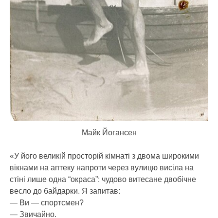
Майк Йогансен
«У його великій просторій кімнаті з двома широкими
вікнами на аптеку напроти через вулицю висіла на
стіні лише одна “окраса”: чудово витесане двобічне
весло до байдарки. Я запитав:
— Ви — спортсмен?
— Звичайно.