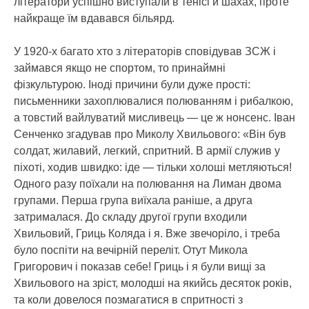
літератори успішно виступали в тенісі й шахах, проте
найкраще їм вдавався більярд.
У 1920-х багато хто з літераторів сповідував ЗСЖ і
займався якщо не спортом, то принаймні
фізкультурою. Іноді причини були дуже прості:
письменники захоплювалися полюванням і рибалкою,
а товстий вайлуватий мисливець — це ж нонсенс. Іван
Сенченко згадував про Миколу Хвильового: «Він був
солдат, жилавий, легкий, спритний. В армії служив у
піхоті, ходив швидко: іде — тільки холоші метляються!
Одного разу поїхали на полювання на Лиман двома
групами. Перша група виїхала раніше, а друга
затрималася. До складу другої групи входили
Хвильовий, Гриць Коляда і я. Вже звечоріло, і треба
було поспіти на вечірній переліт. Отут Микола
Григорович і показав себе! Гриць і я були вищі за
Хвильового на зріст, молодші на якийсь десяток років,
та коли довелося позмагатися в спритності з