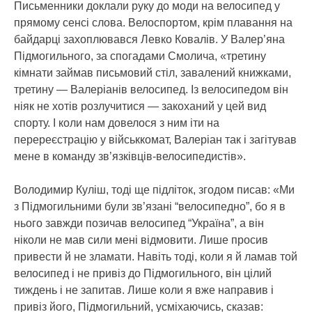
Письменники доклали руку до моди на велосипед у
прямому сенсі слова. Велоспортом, крім плавання на
байдарці захоплювався Левко Ковалів. У Валер’яна
Підмогильного, за спогадами Смолича, «третину
кімнати займав письмовий стіл, завалений книжками,
третину — Валеріанів велосипед. Із велосипедом він
ніяк не хотів розлучитися — закоханий у цей вид
спорту. І коли нам довелося з ним іти на
перереєстрацію у військкомат, Валеріан так і загітував
мене в команду зв’язківців-велосипедистів».
Володимир Куліш, тоді ще підліток, згодом писав: «Ми
з Підмогильними були зв’язані “велосипедно”, бо я в
нього завжди позичав велосипед “Україна”, а він
ніколи не мав сили мені відмовити. Лише просив
привести й не зламати. Навіть тоді, коли я й ламав той
велосипед і не привіз до Підмогильного, він цілий
тиждень і не запитав. Лише коли я вже направив і
привіз його, Підмогильний, усміхаючись, сказав: