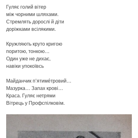
Гуляє голий вітер
між чорними шляхами.
Стремлять дорослі й діти
доріжками всілякими.
Кружляють круто кригою
поритою, тонкою…
Один уже не дихає,
навіки упокоївсь
Майданчик п’ятимéтровий…
Мазурка… Запах крові…
Краса. Гуляє нетрями
Вітрець у Профспілковім.