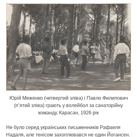
Юрій Меженко (четвертий зліва) і Павло Филипович
(п’ятий зліва) грають у волейбол за санаторійну
команду. Карасан, 1926 рік
Не було серед українських письменників Рафаеля
Надаля, але тенісом захоплювався не один Йогансен.