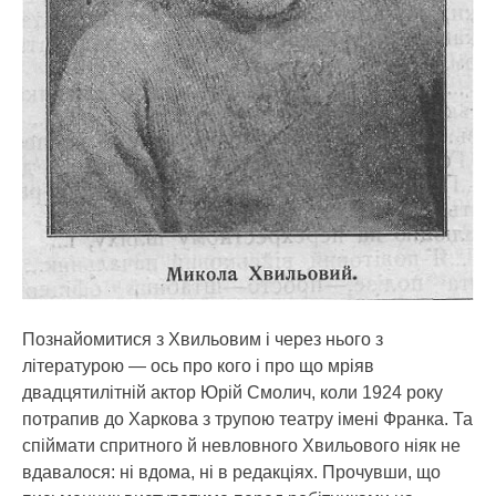
Познайомитися з Хвильовим і через нього з
літературою — ось про кого і про що мріяв
двадцятилітній актор Юрій Смолич, коли 1924 року
потрапив до Харкова з трупою театру імені Франка. Та
спіймати спритного й невловного Хвильового ніяк не
вдавалося: ні вдома, ні в редакціях. Прочувши, що