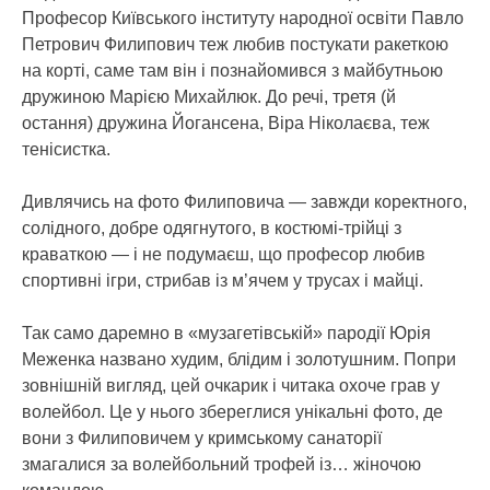
Професор Київського інституту народної освіти Павло
Петрович Филипович теж любив постукати ракеткою
на корті, саме там він і познайомився з майбутньою
дружиною Марією Михайлюк. До речі, третя (й
остання) дружина Йогансена, Віра Ніколаєва, теж
тенісистка.
Дивлячись на фото Филиповича — завжди коректного,
солідного, добре одягнутого, в костюмі-трійці з
краваткою — і не подумаєш, що професор любив
спортивні ігри, стрибав із м’ячем у трусах і майці.
Так само даремно в «музагетівській» пародії Юрія
Меженка названо худим, блідим і золотушним. Попри
зовнішній вигляд, цей очкарик і читака охоче грав у
волейбол. Це у нього збереглися унікальні фото, де
вони з Филиповичем у кримському санаторії
змагалися за волейбольний трофей із… жіночою