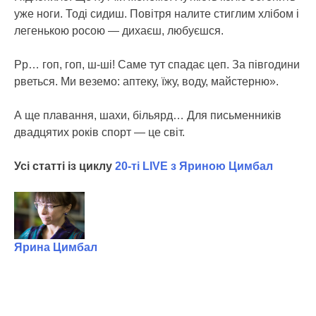
уже ноги. Тоді сидиш. Повітря налите стиглим хлібом і
легенькою росою — дихаєш, любуєшся.
Рр… гоп, гоп, ш-ші! Саме тут спадає цеп. За півгодини
рветься. Ми веземо: аптеку, їжу, воду, майстерню».
А ще плавання, шахи, більярд… Для письменників
двадцятих років спорт — це світ.
Усі статті із циклу
20-ті LIVE з Яриною Цимбал
Ярина Цимбал