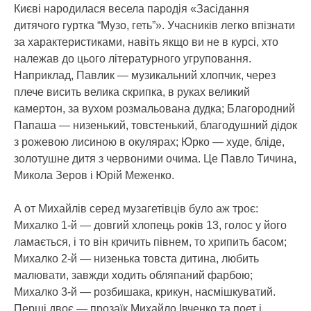
Києві народилася весела пародія «Засідання
дитячого гуртка “Музо, геть”». Учасників легко впізнати
за характеристиками, навіть якщо ви не в курсі, хто
належав до цього літературного угруповання.
Наприклад, Павлик — музикальний хлопчик, через
плече висить велика скрипка, в руках великий
камертон, за вухом розмальована дудка; Благородний
Папаша — низенький, товстенький, благодушний дідок
з рожевою лисиною в окулярах; Юрко — худе, бліде,
золотушне дитя з червоними очима. Це Павло Тичина,
Микола Зеров і Юрій Меженко.
А от Михайлів серед музагетівців було аж троє:
Михалко 1-й — довгий хлопець років 13, голос у його
ламається, і то він кричить півнем, то хрипить басом;
Михалко 2-й — низенька товста дитина, любить
малювати, завжди ходить обляпаний фарбою;
Михалко 3-й — розбишака, крикун, насмішкуватий.
Перші двоє — прозаїк Михайло Івченко та поет і