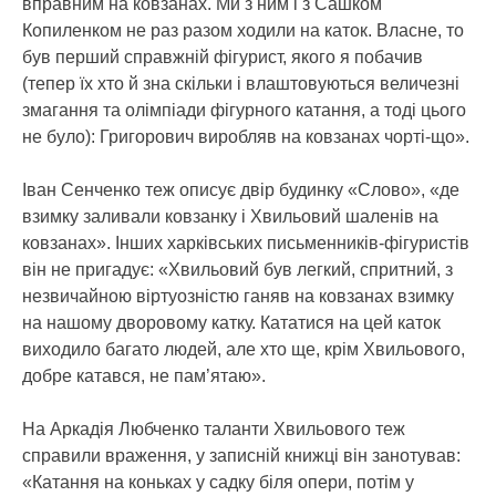
вправним на ковзанах. Ми з ним і з Сашком
Копиленком не раз разом ходили на каток. Власне, то
був перший справжній фігурист, якого я побачив
(тепер їх хто й зна скільки і влаштовуються величезні
змагання та олімпіади фігурного катання, а тоді цього
не було): Григорович виробляв на ковзанах чорті-що».
Іван Сенченко теж описує двір будинку «Слово», «де
взимку заливали ковзанку і Хвильовий шаленів на
ковзанах». Інших харківських письменників-фігуристів
він не пригадує: «Хвильовий був легкий, спритний, з
незвичайною віртуозністю ганяв на ковзанах взимку
на нашому дворовому катку. Кататися на цей каток
виходило багато людей, але хто ще, крім Хвильового,
добре катався, не пам’ятаю».
На Аркадія Любченко таланти Хвильового теж
справили враження, у записній книжці він занотував:
«Катання на коньках у садку біля опери, потім у