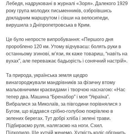
Лебедя, надруковані в журналі «Зоря». Далекого 1929
року група молодих письменників, озброївшись
докладним маршрутом і сівши на велосипеди,
вирушила з Дніпропетровська в Крим.
Це було непросте випробування: «Першого дня
пророблено 120 км. Утому відчуваєш: болять руки в
останньому згинові, м’язи, як каже товариш, “навіть на
вухах”, але переважає бадьорість і сонячний настрій».
Та природа, українська земля щедро
винагороджували мандрівників за фізичну втому
мальовничими краєвидами і творчою наснагою: «Нас
тепер два. Машина “Бренабор” і моя “Україна”.
Вибралися за Миколаїв, за півгодини порівнялися з
Бугом, що віддався срібно-голубою покрівлею в
зелених берегах. Тут добрі хліба і зелені трави.
Підбираємо руля, налягаємо на ноги. Схил.
Підхопило. Ще хутчій женемо. Хуткість коліс обгонить