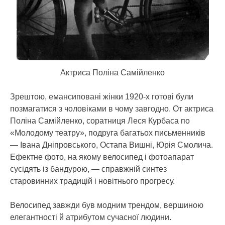
Актриса Поліна Самійленко
Зрештою, емансиповані жінки 1920-х готові були
позмагатися з чоловіками в чому завгодно. От актриса
Поліна Самійленко, соратниця Леся Курбаса по
«Молодому театру», подруга багатьох письменників
— Івана Дніпровського, Остапа Вишні, Юрія Смолича.
Ефектне фото, на якому велосипед і фотоапарат
сусідять із бандурою, — справжній синтез
старовинних традицій і новітнього прогресу.
Велосипед завжди був модним трендом, вершиною
елегантності й атрибутом сучасної людини.