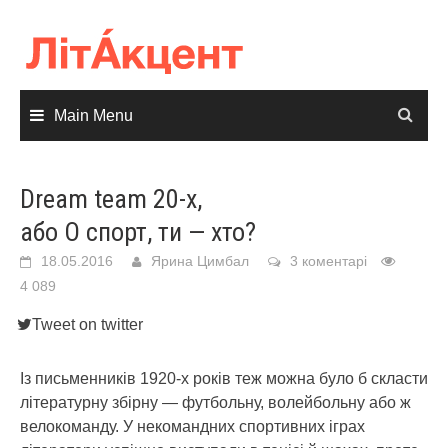
Skip
to
content
Main Menu
Dream team 20-х,
або О спорт, ти — хто?
18.05.2016
Ярина Цимбал
3 коментарі
4 089
Tweet on twitter
Із письменників 1920-х років теж можна було б скласти
літературну збірну — футбольну, волейбольну або ж
велокоманду. У некомандних спортивних іграх