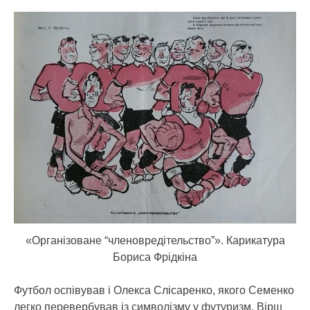
«Організоване “членовредітельство”». Карикатура
Бориса Фрідкіна
Футбол оспівував і Олекса Слісаренко, якого Семенко
легко перевербував із символізму у футуризм. Вірш