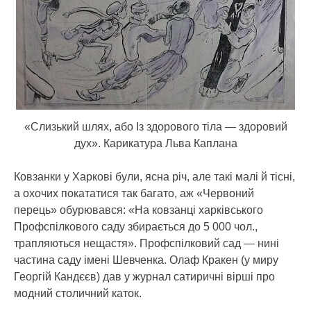
«Слизький шлях, або Із здорового тіла — здоровий
дух». Карикатура Льва Каплана
Ковзанки у Харкові були, ясна річ, але такі малі й тісні,
а охочих покататися так багато, аж «Червоний
перець» обурювався: «На ковзанці харківського
Профспілкового саду збирається до 5 000 чол.,
трапляються нещастя». Профспілковий сад — нині
частина саду імені Шевченка. Олаф Кракен (у миру
Георгій Кандєєв) дав у журнал сатиричні вірші про
модний столичний каток.