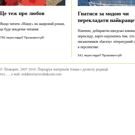
Це теж про любов
Гнатися за модою чи
перекладати найкраще
Якщо читати «Машу» як жанровий роман,
це буде невдячне читання
Напевно, добираючи шведські книжк
перекладу, варто керуватись тим, хто
//
760 перегляди
Прокоментуй!
письменників збагачує літературний 
в перспективі
//
541 перегляди
Прокоментуй!
© Літакцент, 2007-2016
.
Передрук матеріалів тільки з дозволу редакції.
тел.:
,
, е-маіl:
redaktor(вухо)litakcent.com