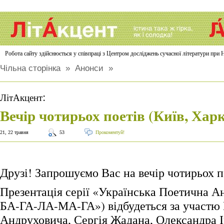
Робота сайту здійснюється у співпраці з Центром досліджень сучасної літератури п
Чільна сторінка
»
Анонси
»
:
ЛітАкцент
Вечір чотирьох поетів (Київ, Харк
21, 22 травня
53
Прокоментуй!
Друзі! Запрошуємо Вас на вечір чотирьох п
Презентація серії «Українська Поетична А
БА-ГА-ЛА-МА-ГА») відбудеться за участю
Андруховича, Сергія Жадана, Олександра І