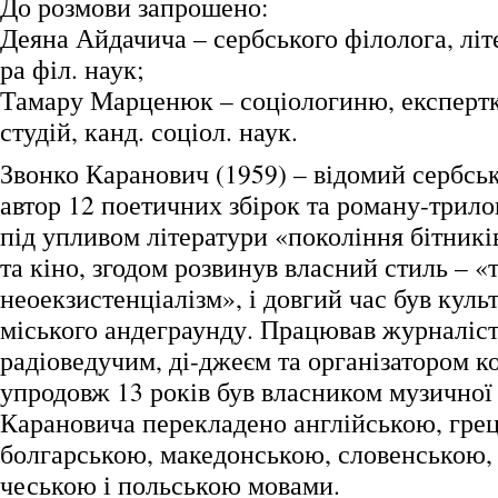
До розмови запрошено:
Деяна Айдачича – сербського філолога, літ
ра філ. наук;
Тамару Марценюк – соціологиню, експертк
студій, канд. соціол. наук.
Звонко Каранович (1959) – відомий сербсь
автор 12 поетичних збірок та роману-трило
під упливом літератури «покоління бітникі
та кіно, згодом розвинув власний стиль – 
неоекзистенціалізм», і довгий час був кул
міського андеграунду. Працював журналіст
радіоведучим, ді-джеєм та організатором к
упродовж 13 років був власником музичної
Карановича перекладено англійською, гре
болгарською, македонською, словенською,
чеською і польською мовами.