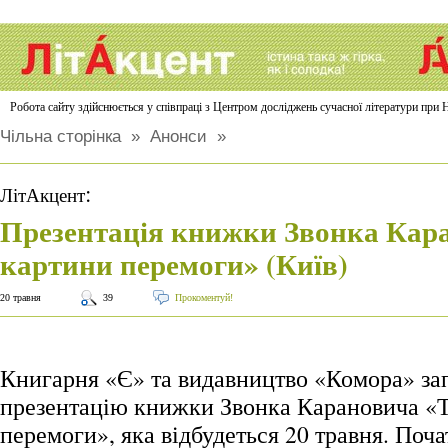
Робота сайту здійснюється у співпраці з Центром досліджень сучасної літератури п
Чільна сторінка
»
Анонси
»
:
ЛітАкцент
Презентація книжки Звонка Кар
картини перемоги» (Київ)
20 травня
39
Прокоментуй!
Книгарня «Є» та видавництво «Комора» з
презентацію книжки Звонка Карановича «
перемоги», яка відбудеться 20 травня. Поча