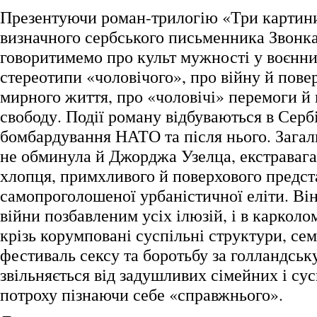
Презентуючи роман-трилогію «Три картин
визначного сербського письменника Звонк
говоритимемо про культ мужності у воєнни
стереотипи «чоловічого», про війну й пове
мирного життя, про «чоловічі» перемоги й 
свободу. Події роману відбуваються в Сербії
бомбардування НАТО та після нього. Загал
не обминула й Джорджа Узелца, екстравага
хлопця, примхливого й поверхового предс
самопроголошеної урбаністичної еліти. Він
війни позбавленим усіх ілюзій, і в каркол
крізь корумповані суспільні структури, с
фестиваль сексу та боротьбу за голландську
звільняється від задушливих сімейних і су
потроху пізнаючи себе «справжнього».