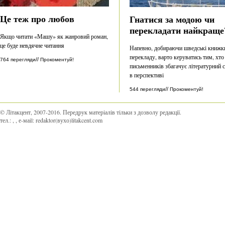
Це теж про любов
Гнатися за модою чи
перекладати найкраще
Якщо читати «Машу» як жанровий роман,
це буде невдячне читання
Напевно, добираючи шведські книжк
перекладу, варто керуватись тим, хто
//
764 перегляди
Прокоментуй!
письменників збагачує літературний 
в перспективі
//
544 перегляди
Прокоментуй!
© Літакцент, 2007-2016
.
Передрук матеріалів тільки з дозволу редакції.
тел.:
,
, е-маіl:
redaktor(вухо)litakcent.com