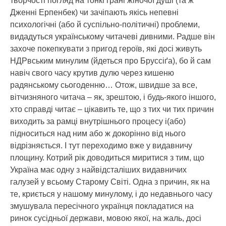
творчості погляд на тонкі грані жіночої душі (та ж
Дженні Ерпенбек) чи зачіпають якісь непевні
психологічні (або й суспільно-політичні) проблеми,
видадуться українському читачеві дивними. Радше він
захоче покепкувати з пригод героїв, які досі живуть
НДРвським минулим (йдеться про Бруссіґа), бо й сам
навіч свого часу крутив дулю через кишеню
радянському сьогоденню… Отож, швидше за все,
вітчизняного читача – як, зрештою, і будь-якого іншого,
хто справді читає – цікавить те, що з тих чи тих причин
виходить за рамці внутрішнього процесу і(або)
підноситься над ним або ж докорінно від нього
відрізняється. І тут переходимо вже у видавничу
площину. Котрий рік доводиться миритися з тим, що
Україна має одну з найвідсталіших видавничих
галузей у всьому Старому Світі. Одна з причин, як на
те, криється у нашому минулому, і до недавнього часу
змушувала пересічного українця покладатися на
ринок сусідньої держави, мовою якої, на жаль, досі