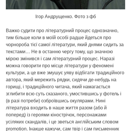
Ігор Андрущенко. Фото з фб
Важко судити про літературний процес однозначно,
тим більше коли в моїй особі радше йдеться про
чорнороба тієї самої літератури, який днями сидить за
текстами… Не в останню чергу тому, що значною
мірою змінився і сам літературний процес. Наразі
можна говорити про місце літератури у феномені
культури, а це вже змушує уяву відбігати традиційного
автора, який мережить рядки, сидячи де-небудь на
горищі, і традиційного читача, який намагається
зглибити всю суть сказаного, умостившись у фотель і
(в разі потреби) озброївшись окулярами. Нині
література входить в наше життя разом (або й
поперед) із героями кінострічок, персонажами
усіляких скандалів, і це зветься англійським словом
promotion. Інакше кажучи, сам твір і сам письменник