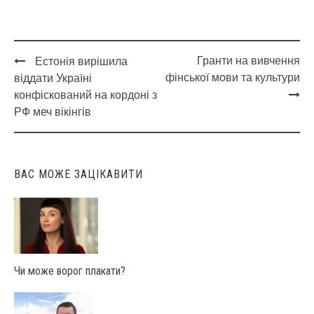
Гранти на вивчення
Естонія вирішила
Post
фінської мови та культури
віддати Україні
navigation
конфіскований на кордоні з
РФ меч вікінгів
ВАС МОЖЕ ЗАЦІКАВИТИ
Чи може ворог плакати?