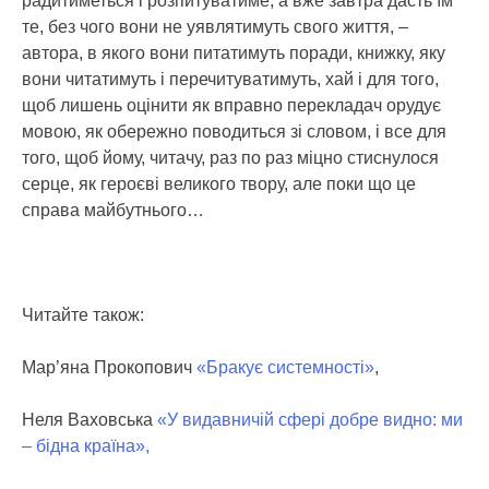
радитиметься і розпитуватиме, а вже завтра дасть їм
те, без чого вони не уявлятимуть свого життя, –
автора, в якого вони питатимуть поради, книжку, яку
вони читатимуть і перечитуватимуть, хай і для того,
щоб лишень оцінити як вправно перекладач орудує
мовою, як обережно поводиться зі словом, і все для
того, щоб йому, читачу, раз по раз міцно стиснулося
серце, як героєві великого твору, але поки що це
справа майбутнього…
Читайте також:
Мар’яна Прокопович
«Бракує системності»
,
Неля Ваховська
«У видавничій сфері добре видно: ми
– бідна країна»,