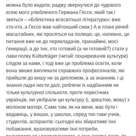
можна було видати, раджу звернутися до чудового
есею мого улюбленого Германа Гессе, який так і
зветься – «Бібліотека всесвітньої літератури»: вже
хто-хто, а Гессе мав найтонший смак.) А в плані речей
масштабних, які просяться на полицю, це, напевно, це
питання вже не до перекладачів, принаймні, моєї
ґенерації, а до тих, хто готовий (а чи готовий?) стати у
лави полку Kulturträger (читай: поширювачів культури)
слідом за нами, і тоді вже це проблема освіти, коли
вона зможе виплекати справжніх професіоналів, які
прийшли до вишу не за дипломом, а за знанням, і ці
знання ладні нести далі, роблячи їх надбанням не
тільки культурної спільноти, проте пересічних
українців, які увібрали цю культуру (і, зрештою, мову) з
молоком матері. Саме там, як на мене, має бути і
видавець, у вишах, у школах, серед тих-таки учнів,
студентів, аспірантів: сьогодні він збиратиме їхні
побажання, враховуватиме їхні потреби,