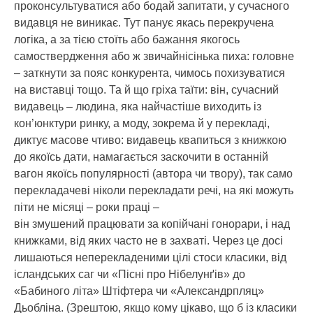
проконсультуватися або бодай запитати, у сучасного
видавця не виникає. Тут панує якась перекручена
логіка, а за тією стоїть або бажання якогось
самоствердження або ж звичайнісінька пиха: головне
– заткнути за пояс конкурента, чимось похизуватися
на виставці тощо. Та й що гріха таїти: він, сучасний
видавець – людина, яка найчастіше виходить із
кон’юнктури ринку, а моду, зокрема й у перекладі,
диктує масове чтиво: видавець квапиться з книжкою
до якоїсь дати, намагається заскочити в останній
вагон якоїсь популярності (автора чи твору), так само
перекладачеві ніколи перекладати речі, на які можуть
піти не місяці – роки праці –
він змушений працювати за копійчані гонорари, і над
книжками, від яких часто не в захваті. Через це досі
лишаються неперекладеними цілі стоси класики, від
ісландських саг чи «Пісні про Нібелунґів» до
«Бабиного літа» Штіфтера чи «Александрпляц»
Дьобліна. (Зрештою, якщо кому цікаво, що б із класики