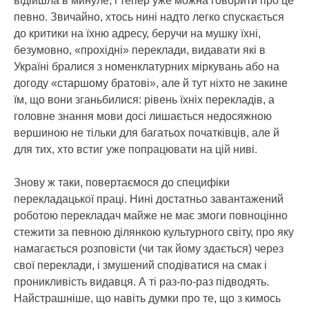
відійшла в минуле, і тепер уже можна говорити про це
певно. Звичайно, хтось нині надто легко спускається
до критики на їхню адресу, беручи на мушку їхні,
безумовно, «прохідні» переклади, видавати які в
Україні бралися з номенклатурних міркувань або на
догоду «старшому братові», але й тут ніхто не закине
їм, що вони зганьбилися: рівень їхніх перекладів, а
головне знання мови досі лишається недосяжною
вершиною не тільки для багатьох початківців, але й
для тих, хто встиг уже попрацювати на цій ниві.
Знову ж таки, повертаємося до специфіки
перекладацької праці. Нині достатньо завантажений
роботою перекладач майже не має змоги повноцінно
стежити за певною ділянкою культурного світу, про яку
намагається розповісти (чи так йому здається) через
свої переклади, і змушений сподіватися на смак і
проникливість видавця. А ті раз-по-раз підводять.
Найстрашніше, що навіть думки про те, що з кимось