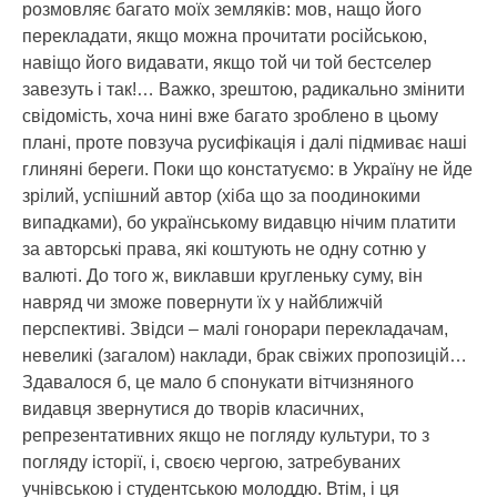
розмовляє багато моїх земляків: мов, нащо його
перекладати, якщо можна прочитати російською,
навіщо його видавати, якщо той чи той бестселер
завезуть і так!… Важко, зрештою, радикально змінити
свідомість, хоча нині вже багато зроблено в цьому
плані, проте повзуча русифікація і далі підмиває наші
глиняні береги. Поки що констатуємо: в Україну не йде
зрілий, успішний автор (хіба що за поодинокими
випадками), бо українському видавцю нічим платити
за авторські права, які коштують не одну сотню у
валюті. До того ж, виклавши кругленьку суму, він
навряд чи зможе повернути їх у найближчій
перспективі. Звідси – малі гонорари перекладачам,
невеликі (загалом) наклади, брак свіжих пропозицій…
Здавалося б, це мало б спонукати вітчизняного
видавця звернутися до творів класичних,
репрезентативних якщо не погляду культури, то з
погляду історії, і, своєю чергою, затребуваних
учнівською і студентською молоддю. Втім, і ця