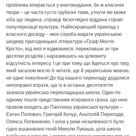
проблема впирається у книговидання, бо ж класичні
твори – це часто-густо грубезні томи, утнути які може
хіба що людина, справді безоглядно віддана справі
популяризації культури. Найяскравіший приклад з
власного досвіду – моя спроба видати українською
шедевр пригодницької літератури «Граф Монте-
Крісто», від якої я відмовився, переклавши зо три
десятки розділів і наразившись на цілковиту
відсутність інтересу. І це при тому, що йдеться про твір,
який загалом могло б читати, ще й українською мовою,
не одне покоління! До бід нашого перекладу додалися
непоправні втрати, що їх в останнє десятиліття
зазнала українська перекладацька школа. Один по
одному пішли представники яскравого грона, що нині
правом входять до Пантеону української культури –
Євген Попович, Григорій Кочур, Анатолій Перепадя,
Олекса Логвиненко. І хоча у роки незалежності було
гідно вшановано геній Миколи Лукаша, ціла школа