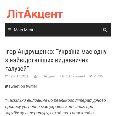
Skip
to
content
Main Menu
Ігор Андрущенко: “Україна має одну
з найвідсталіших видавничих
галузей”
26.04.2016
ЛітАкцент
1 Comment
2 785
Tweet on twitter
“Наскільки відповідне до реального літературного
процесу уявлення має український читач про
зарубіжну літературу, виходячи з перекладів