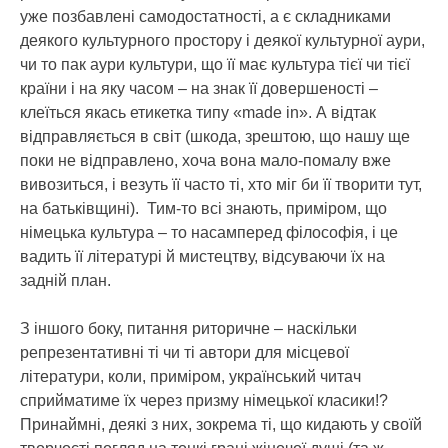
уже позбавлені самодостатності, а є складниками
деякого культурного простору і деякої культурної аури,
чи то пак аури культури, що її має культура тієї чи тієї
країни і на яку часом – на знак її довершеності –
клеїться якась етикетка типу «made in». А відтак
відправляється в світ (шкода, зрештою, що нашу ще
поки не відправлено, хоча вона мало-помалу вже
вивозиться, і везуть її часто ті, хто міг би її творити тут,
на батьківщині). Тим-то всі знають, приміром, що
німецька культура – то насамперед філософія, і це
вадить її літературі й мистецтву, відсуваючи їх на
задній план.
З іншого боку, питання риторичне – наскільки
репрезентативні ті чи ті автори для місцевої
літератури, коли, приміром, український читач
сприйматиме їх через призму німецької класики!?
Принаймні, деякі з них, зокрема ті, що кидають у своїй