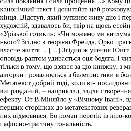
сила покаяння і сила прощення…» Кому цік
канонічний текст і дочитайте цей розжовув
кінця. Відступ, який зупиняє живу дію і п
художній, здавалось би, твір на щось есейне
«Урізької готики»: «Чи можемо ми витлума
нього? Згідно з теорією Фрейда, Орко праг
власне життя… […] Згідно ж учення Юнга
оповідь раптом удирається оця бодяга, і чи
тільки в тому, що взявся за цю книжку, з м
авторки провалюється з белетристики в бол
Метатекст добрий тоді, коли він послідовни
виправданий, – наприклад, задля створення
ефекту. От В.Міняйло у «Вічному Івані», в
перших сторінках до метатекстових реверан
них відмовився. Бо роман перетік із ліро-к
пафосно-трагічну тональність.