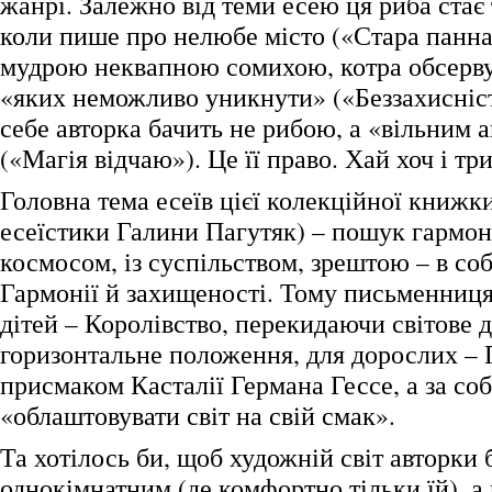
жанрі. Залежно від теми есею ця риба ста
коли пише про нелюбе місто («Стара панна 
мудрою неквапною сомихою, котра обсервує
«яких неможливо уникнути» («Беззахисніс
себе авторка бачить не рибою, а «вільним 
(«Магія відчаю»). Це її право. Хай хоч і тр
Головна тема есеїв цієї колекційної книжки
есеїстики Галини Пагутяк) – пошук гармоні
космосом, із суспільством, зрештою – в собі
Гармонії й захищеності. Тому письменниця
дітей – Королівство, перекидаючи світове д
горизонтальне положення, для дорослих – 
присмаком Касталії Германа Гессе, а за с
«облаштовувати світ на свій смак».
Та хотілось би, щоб художній світ авторки 
однокімнатним (де комфортно тільки їй), а