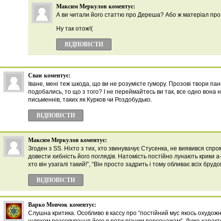
Максим Меркулов
коментує:
А ви читали його статтю про Дереша? Або ж матеріал про
Ну так отож!(
ВІДПОВІCТИ
Сван
коментує:
Іване, мені теж шкода, що ви не розумієте гумору. Прозові твори пан
подобались, то що з того? І не переймайтесь ви так, все одно вона 
письменнів, таких як Курков чи Роздобудько.
ВІДПОВІCТИ
Максим Меркулов
коментує:
Згоден з SS. Ніхто з тих, хто звинувачує Стусенка, не виявився сп
довести хибність його поглядів. Натомість постійно лунають крики а-л
хто він узагалі такий!”, “Він просто задрить і тому обливає всіх бруд
ВІДПОВІCТИ
Варко Мовчок
коментує:
Слушна критика. Особливо в кассу про “постійний мус якось охудожн