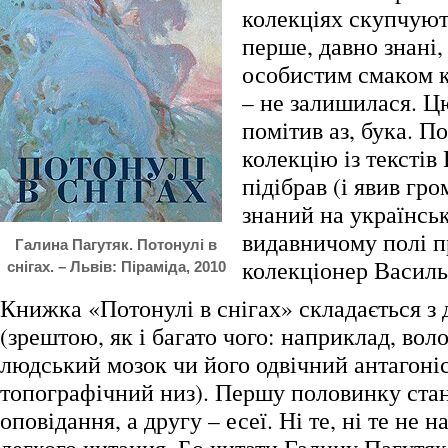
колекціях скупчують
перше, давно знані, 
особистим смаком к
– не залишилася. 
помітив аз, бука. П
колекцію із текстів
підібрав (і явив гр
знаний на українсь
видавничому полі 
Галина Пагутяк. Потонулі в
колекціонер Василь
снігах. – Львів: Піраміда, 2010
Книжка «Потонулі в снігах» складається з
(зрештою, як і багато чого: наприклад, вол
людський мозок чи його одвічний антагоніс
топографічний низ). Першу половинку стан
оповідання, а другу – есеї. Ні те, ні те не н