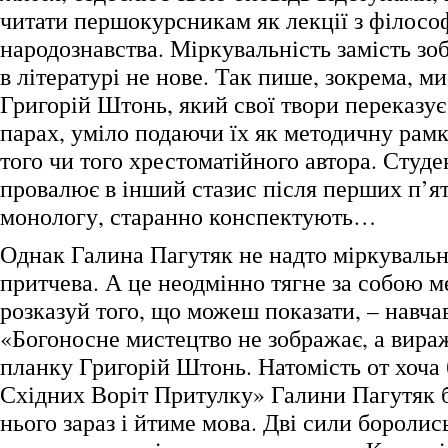
читати першокурсникам як лекції з філософ
народознавства. Міркувальність замість зо
в літературі не нове. Так пише, зокрема, м
Григорій Штонь, який свої твори переказує
парах, уміло подаючи їх як методичну рам
того чи того хрестоматійного автора. Студе
провалює в інший стазис після перших п’я
монологу, старанно конспектують…
Однак Галина Пагутяк не надто міркувальн
притчева. А це неодмінно тягне за собою м
розказуй того, що можеш показати, – навчав
«Богоносне мистецтво не зображає, а вираж
планку Григорій Штонь. Натомість от хоча 
Східних Воріт Притулку» Галини Пагутяк 
нього зараз і йтиме мова. Дві сили боролис