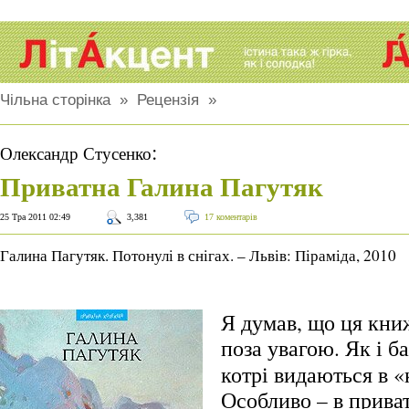
Чільна сторінка
»
Рецензія
»
:
Олександр Стусенко
Приватна Галина Пагутяк
25 Тра 2011 02:49
3,381
17 коментарів
Галина Пагутяк. Потонулі в снігах. – Львів: Піраміда, 2010
Я думав, що ця кни
поза увагою.
Як і б
котрі видаються в «
Особливо – в приват