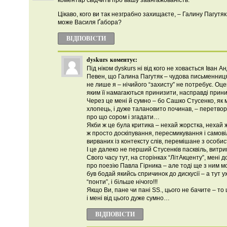
коментар свідчить про вашу заангажованість.
Цікаво, кого ви так незграбно захищаєте, – Галину Пагутяк
може Василя Ґабора?
ВІДПОВІCТИ
dyskurs
коментує:
Під ніком dyskurs ні від кого не ховається Іван А
Певен, що Галина Пагутяк – чудова письменниц
не лише я – нічийого “захисту” не потребує. Оце
яким її намагаються принизити, насправді приниз
Через це мені й сумно – бо Сашко Стусенко, як 
хлопець, і дуже талановито починав, – перетво
про що сором і згадати…
Якби ж це була критика – нехай жорстка, нехай ж
ж просто доскіпування, пересмикування і само
вирваних із контексту слів, перемішане з особи
І це далеко не перший Стусенків пасквіль, витрим
Свого часу тут, на сторінках “ЛітАкценту”, мені
про поезію Павла Гірника – але тоді ще з ним м
був бодай якийсь спричинок до дискусії – а тут уж
“понти”, і більше нічого!!!
Якщо Ви, пане чи пані SS., цього не бачите – то 
і мені від цього дуже сумно…
ВІДПОВІCТИ