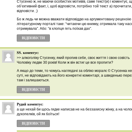
Стусенко ж, не маючи особистих мотивів, саме текст(и) і коментує, щ
об’єктивний факт, і, щоб відповісти, потрібно той текст а) прочитати,
відповісти. ;)
Бо ж ледь чи можна вважати відповіддю на аргументовану рецензію
літературному порталі таке: “читаючи цю книжку, отримала таку нас
отримувала”. Або: “в хлопця геть поїхав дах”.
ВІДПОВІCТИ
SS.
коментує:
>> алкоголіку Стусенку, який пропив себе, своє життя і свою совість
Чоловіку ледве 30 років! Коли ж він встиг це все пропити?
А якщо до теми, то чомусь наглядачі за обліко моралє © Стусенка не
суті, не відповідають на його конкретні коментарі, а швиденько пере
там і залишаються.
ВІДПОВІCТИ
Рудий
коментує:
а ще нехай би щось гидке написав не на беззахисну жінку, а на чолов
духопелків, ой як боїться!
ВІДПОВІCТИ