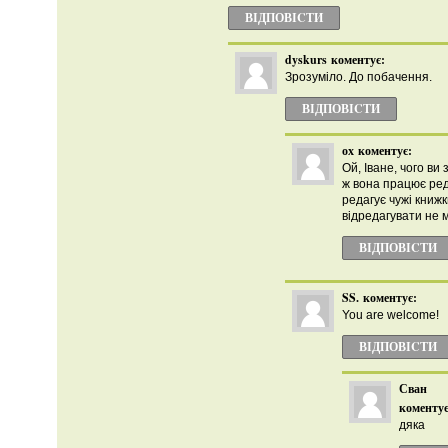
ВІДПОВІCТИ
dyskurs
коментує:
Зрозуміло. До побачення.
ВІДПОВІCТИ
ох
коментує:
Ой, Іване, чого ви
ж вона працює ред
редагує чужі книжки
відредагувати не 
ВІДПОВІCТИ
SS.
коментує:
You are welcome!
ВІДПОВІCТИ
Сван
коментує
дяка