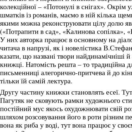
колекційної – «Потонулі в снігах». Окрім 
шматків із романів, маємо в ній кілька щемн
якими можна реконструювати цілу долю я
(«Потрапити в сад», «Калинова сопілка», «
У них авторка працює в основному на діало
читача в напрузі, як і новелістика В.Стефа
казати, що названі твори найдинамічніші й
книжці. Натомість решта – то традиційна дл
письменниці алегорично-притчева й до кін
тільки їй самій лектура.
Другу частину книжки становлять есеї. Ту
Пагутяк не сковують рамки художнього сти
постійний мус якось охудожнювати свій роз
шляхом розсовування його в роти різним п
вона як риба у воді, тут вона працює у сво