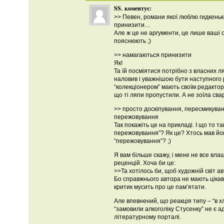
SS.
коментує:
>> Певен, романи якої люблю гидкень
принизити…
Але ж це не аргументи, це лише ваші о
пояснюють ;)
>> намагаються принизити
Як!
Та їй посміятися потрібно з власних ля
наловив і уважнішою бути наступного 
“колекціонером” мають своїм редактор
що ті ляпи пропустили. А не зоїла сва
>> просто доскіпування, пересмикуван
пережовування
Так покажіть це на прикладі. І що то т
пережовування”? Як це? Хтось мав йо
“пережовування”? ;)
Я вам більше скажу, і мене не все вла
реценцій. Хоча би це:
>>Та хотілось би, щоб художній світ а
Бо справжнього автора не мають цікави
критик мусить про це пам’ятати.
Але впевнений, що реакція типу – “в хл
“замовили алкоголіку Стусенку” не є 
літературному порталі.