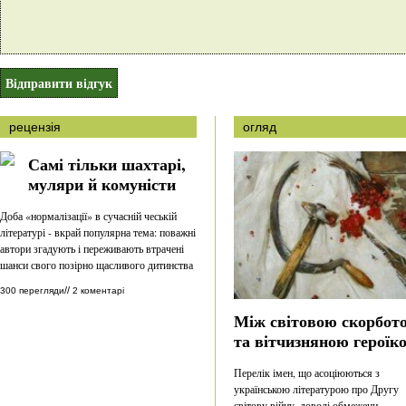
рецензія
огляд
Самі тільки шахтарі,
муляри й комуністи
Доба «нормалізації» в сучасній чеській
літературі - вкрай популярна тема: поважні
автори згадують і переживають втрачені
шанси свого позірно щасливого дитинства
//
300 перегляди
2 коментарі
Між світовою скорбот
та вітчизняною героїк
Перелік імен, що асоціюються з
українською літературою про Другу
світову війну, доволі обмежени