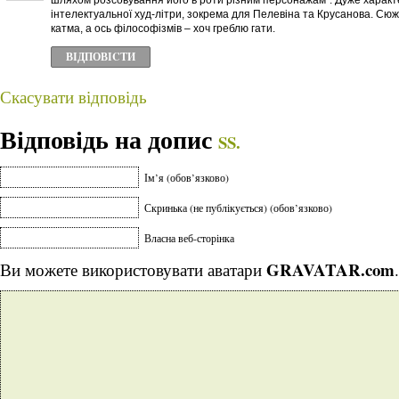
шляхом розсовування його в роти різним персонажам”. Дуже характ
інтелектуальної худ-літри, зокрема для Пелевіна та Крусанова. Сю
катма, а ось філософізмів – хоч греблю гати.
ВІДПОВІCТИ
Скасувати відповідь
Відповідь на допис
SS.
Ім’я (обов’язково)
Скринька (не публікується) (обов’язково)
Власна веб-сторінка
GRAVATAR.com
Ви можете використовувати аватари
.