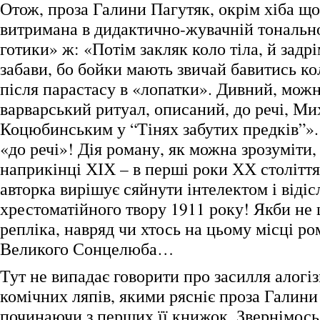
Отож, проза Галини Пагутяк, окрім хіба що
витримана в дидактично-жувачній тональнос
готики» ж: «Потім закляк коло тіла, й задр
забави, бо бойки мають звичай бавитись к
після парастасу в «лопатки». Дивний, можн
варварський ритуал, описаний, до речі, М
Коцюбинським у “Тінях забутих предків”».
«до речі»! Дія роману, як можна зрозуміти,
наприкінці ХІХ – в перші роки ХХ століття,
авторка вирішує сяйнути інтелектом і відіс
хрестоматійного твору 1911 року! Якби не ц
репліка, навряд чи хтось на цьому місці ро
Великого Сонцелюба…
Тут не випадає говорити про засилля алогіз
комічних ляпів, якими рясніє проза Галини
починаючи з перших її книжок. Звернімось,