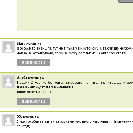
Mary
коментує:
я особисто знайшла тут не тільки “свій куточок”, читаючи цю книжку,
давно не отримувала, тому не можу погодитись з автором статті..
ВІДПОВІCТИ
Альба
коментує:
Правий Стусенко, бо тоді виникає законне питання, як і за що їй мо
Шевченківську, коли письменниця
пише як курка лапою.
ВІДПОВІCТИ
SS.
коментує:
Якраз особисте життя авторки не має нікого хвилювати. Письменник, 
текст(и).