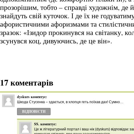
прозорішим, тобто – справді художнім, де й 
знайдуть свій куточок. І де їх не годуватим
афористичними афоризмами та стилістичн
зразок: «Ізидор прокинувся на світанку, ко
зсунувся коц, дивуючись, де це він».
17 коментарів
dyskurs
коментує:
Шкода Стусенка – здається, в хлопця геть поїхав дах! Сумно…
ВІДПОВІCТИ
SS.
коментує:
Це ж літературний портал і ваш нік (dyskurs) відповідає 