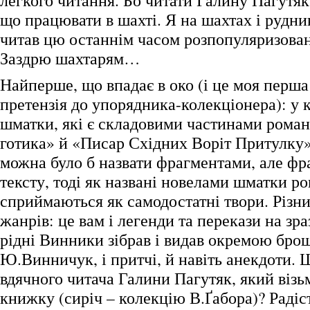
легкого читання. Бо читати Галину Пагутяк 
що працювати в шахті. Я на шахтах і рудник
читав цю останнім часом розпопуляризован
Заздрю шахтарям…
Найперше, що впадає в око (і це моя перша
претензія до упорядника-колекціонера): у
шматки, які є складовими частинами романі
готика» й «Писар Східних Воріт Притулку»
можна було б назвати фрагментами, але фр
тексту, тоді як названі новелами шматки р
сприймаються як самодостатні твори. Різни
жанрів: це вам і легенди та перекази на зра
рідні Винники зібрав і видав окремою бр
Ю.Винничук, і притчі, й навіть анекдоти. 
вдячного читача Галини Пагутяк, який візьм
книжку (сиріч – колекцію В.Ґабора)? Радіст