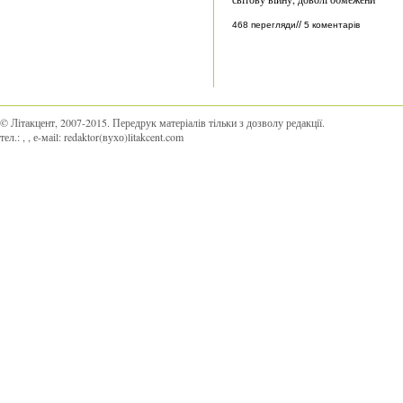
//
468 перегляди
5 коментарів
© Літакцент, 2007-2015
.
Передрук матеріалів тільки з дозволу редакції.
тел.:
,
, е-маіl:
redaktor(вухо)litakcent.com