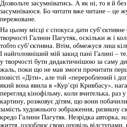
Дозвольте засумніватись. А як ні, то я й бе
засумніваюся. Бо читати вже читане – це ж
пережоване.
На цьому місці є спокуса дати суб’єктивне
творчості Галини Пагутяк, оскільки ж і кол
тобто суб’єктивна. Втім, обмежуся лиш кіл
І найголовніший мій закид пані Галині – те
у творчості бути дидактичнішою за саму д
жаль, поки що не мав змоги прочитати перш
повісті «Діти», але той «перероблений і д
який вона явила в «Кур’єрі Кривбасу», наг
перегляд кінофільму, коли вчителька, раз 
картину, розжовує дітям, що вони побачили
замість художнього зображення, ризикну ск
кредо Галини Пагутяк. Незрідка авторка, н
життя, оздоблює свою оповідь відступами,