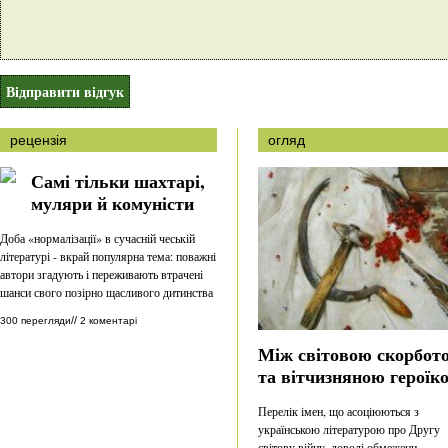
рецензія
огляд
Самі тільки шахтарі,
муляри й комуністи
Доба «нормалізації» в сучасній чеській
літературі - вкрай популярна тема: поважні
автори згадують і переживають втрачені
шанси свого позірно щасливого дитинства
//
300 перегляди
2 коментарі
Між світовою скорбот
та вітчизняною героїк
Перелік імен, що асоціюються з
українською літературою про Другу
світову війну, доволі обмежени