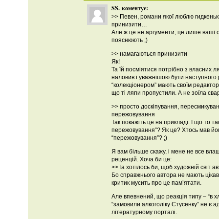
SS.
коментує:
>> Певен, романи якої люблю гидкень
принизити…
Але ж це не аргументи, це лише ваші о
пояснюють ;)
>> намагаються принизити
Як!
Та їй посміятися потрібно з власних ля
наловив і уважнішою бути наступного 
“колекціонером” мають своїм редактор
що ті ляпи пропустили. А не зоїла сва
>> просто доскіпування, пересмикуван
пережовування
Так покажіть це на прикладі. І що то т
пережовування”? Як це? Хтось мав йо
“пережовування”? ;)
Я вам більше скажу, і мене не все вла
реценцій. Хоча би це:
>>Та хотілось би, щоб художній світ а
Бо справжнього автора не мають цікави
критик мусить про це пам’ятати.
Але впевнений, що реакція типу – “в хл
“замовили алкоголіку Стусенку” не є 
літературному порталі.