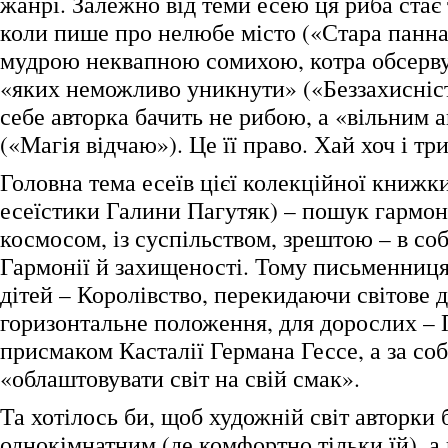
жанрі. Залежно від теми есею ця риба ста
коли пише про нелюбе місто («Стара панна 
мудрою неквапною сомихою, котра обсервує
«яких неможливо уникнути» («Беззахисніс
себе авторка бачить не рибою, а «вільним 
(«Магія відчаю»). Це її право. Хай хоч і тр
Головна тема есеїв цієї колекційної книжки
есеїстики Галини Пагутяк) – пошук гармоні
космосом, із суспільством, зрештою – в собі
Гармонії й захищеності. Тому письменниця
дітей – Королівство, перекидаючи світове д
горизонтальне положення, для дорослих – 
присмаком Касталії Германа Гессе, а за с
«облаштовувати світ на свій смак».
Та хотілось би, щоб художній світ авторки 
однокімнатним (де комфортно тільки їй), а