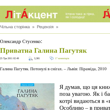
Чільна сторінка
»
Рецензія
»
:
Олександр Стусенко
Приватна Галина Пагутяк
25 Тра 2011 02:49
3,381
17 коментарів
Галина Пагутяк. Потонулі в снігах. – Львів: Піраміда, 2010
Я думав, що ця кни
поза увагою.
Як і б
котрі видаються в «
Особливо – в приват