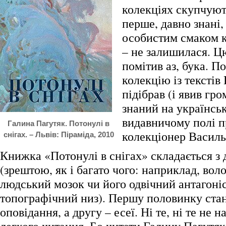
колекціях скупчують
перше, давно знані, 
особистим смаком к
– не залишилася. 
помітив аз, бука. П
колекцію із текстів
підібрав (і явив гр
знаний на українсь
видавничому полі 
Галина Пагутяк. Потонулі в
колекціонер Василь
снігах. – Львів: Піраміда, 2010
Книжка «Потонулі в снігах» складається з
(зрештою, як і багато чого: наприклад, вол
людський мозок чи його одвічний антагоніс
топографічний низ). Першу половинку стан
оповідання, а другу – есеї. Ні те, ні те не н