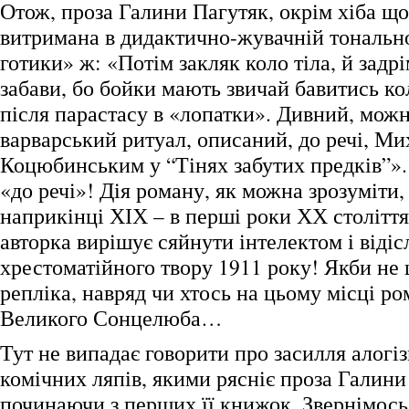
Отож, проза Галини Пагутяк, окрім хіба що
витримана в дидактично-жувачній тональнос
готики» ж: «Потім закляк коло тіла, й задр
забави, бо бойки мають звичай бавитись к
після парастасу в «лопатки». Дивний, можн
варварський ритуал, описаний, до речі, М
Коцюбинським у “Тінях забутих предків”».
«до речі»! Дія роману, як можна зрозуміти,
наприкінці ХІХ – в перші роки ХХ століття,
авторка вирішує сяйнути інтелектом і відіс
хрестоматійного твору 1911 року! Якби не ц
репліка, навряд чи хтось на цьому місці ро
Великого Сонцелюба…
Тут не випадає говорити про засилля алогіз
комічних ляпів, якими рясніє проза Галини
починаючи з перших її книжок. Звернімось,