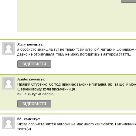
Mary
коментує:
я особисто знайшла тут не тільки “свій куточок”, читаючи цю книжку,
давно не отримувала, тому не можу погодитись з автором статті..
ВІДПОВІCТИ
Альба
коментує:
Правий Стусенко, бо тоді виникає законне питання, як і за що їй мо
Шевченківську, коли письменниця
пише як курка лапою.
ВІДПОВІCТИ
SS.
коментує:
Якраз особисте життя авторки не має нікого хвилювати. Письменник, 
текст(и).