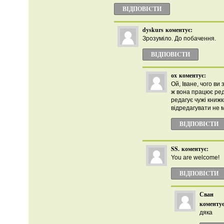
ВІДПОВІCТИ
dyskurs
коментує:
Зрозуміло. До побачення.
ВІДПОВІCТИ
ох
коментує:
Ой, Іване, чого ви
ж вона працює ред
редагує чужі книжки
відредагувати не 
ВІДПОВІCТИ
SS.
коментує:
You are welcome!
ВІДПОВІCТИ
Сван
коментує
дяка