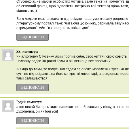
Стусенко ж, не маючи особистих мотивів, саме текст(и) і коментує, щ
об’єктивний факт, і, щоб відповісти, потрібно той текст а) прочитати,
відповісти. ;)
Бо ж ледь чи можна вважати відповіддю на аргументовану рецензію
літературному порталі таке: “читаючи цю книжку, отримала таку нас
отримувала”. Або: “в хлопця геть поїхав дах”.
ВІДПОВІCТИ
SS.
коментує:
>> алкоголіку Стусенку, який пропив себе, своє життя і свою совість
Чоловіку ледве 30 років! Коли ж він встиг це все пропити?
А якщо до теми, то чомусь наглядачі за обліко моралє © Стусенка не
суті, не відповідають на його конкретні коментарі, а швиденько пере
там і залишаються.
ВІДПОВІCТИ
Рудий
коментує:
а ще нехай би щось гидке написав не на беззахисну жінку, а на чолов
духопелків, ой як боїться!
ВІДПОВІCТИ