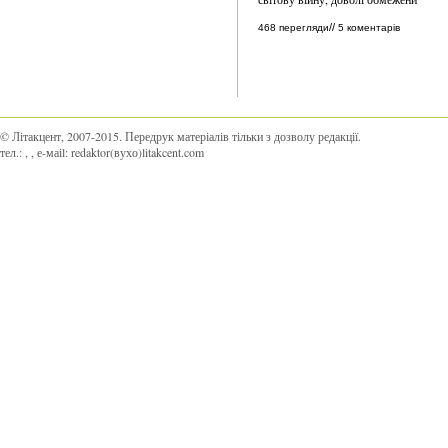
//
468 перегляди
5 коментарів
© Літакцент, 2007-2015
.
Передрук матеріалів тільки з дозволу редакції.
тел.:
,
, е-маіl:
redaktor(вухо)litakcent.com