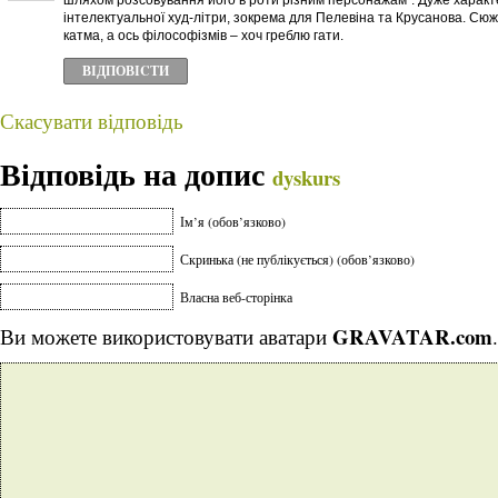
шляхом розсовування його в роти різним персонажам”. Дуже характ
інтелектуальної худ-літри, зокрема для Пелевіна та Крусанова. Сю
катма, а ось філософізмів – хоч греблю гати.
ВІДПОВІCТИ
Скасувати відповідь
Відповідь на допис
dyskurs
Ім’я (обов’язково)
Скринька (не публікується) (обов’язково)
Власна веб-сторінка
GRAVATAR.com
Ви можете використовувати аватари
.