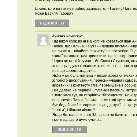
коментар свідчить про вашу заангажованість.
Цікаво, кого ви так незграбно захищаєте, – Галину Пагутяк
може Василя Ґабора?
ВІДПОВІCТИ
dyskurs
коментує:
Під ніком dyskurs ні від кого не ховається Іван А
Певен, що Галина Пагутяк – чудова письменниц
не лише я – нічийого “захисту” не потребує. Оце
яким її намагаються принизити, насправді приниз
Через це мені й сумно – бо Сашко Стусенко, як 
хлопець, і дуже талановито починав, – перетво
про що сором і згадати…
Якби ж це була критика – нехай жорстка, нехай ж
ж просто доскіпування, пересмикування і само
вирваних із контексту слів, перемішане з особи
І це далеко не перший Стусенків пасквіль, витрим
Свого часу тут, на сторінках “ЛітАкценту”, мені
про поезію Павла Гірника – але тоді ще з ним м
був бодай якийсь спричинок до дискусії – а тут уж
“понти”, і більше нічого!!!
Якщо Ви, пане чи пані SS., цього не бачите – то 
і мені від цього дуже сумно…
ВІДПОВІCТИ