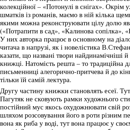
колекційної – «Потонулі в снігах». Окрім 
шматків із романів, маємо в ній кілька щемн
якими можна реконструювати цілу долю я
(«Потрапити в сад», «Калинова сопілка», «
У них авторка працює в основному на діало
читача в напрузі, як і новелістика В.Стефа
казати, що названі твори найдинамічніші й
книжці. Натомість решта – то традиційна дл
письменниці алегорично-притчева й до кін
тільки їй самій лектура.
Другу частину книжки становлять есеї. Ту
Пагутяк не сковують рамки художнього сти
постійний мус якось охудожнювати свій роз
шляхом розсовування його в роти різним п
вона як риба у воді, тут вона працює у сво