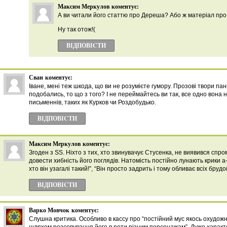
Максим Меркулов
коментує:
А ви читали його статтю про Дереша? Або ж матеріал про
Ну так отож!(
ВІДПОВІCТИ
Сван
коментує:
Іване, мені теж шкода, що ви не розумієте гумору. Прозові твори пан
подобались, то що з того? І не переймайтесь ви так, все одно вона 
письменнів, таких як Курков чи Роздобудько.
ВІДПОВІCТИ
Максим Меркулов
коментує:
Згоден з SS. Ніхто з тих, хто звинувачує Стусенка, не виявився сп
довести хибність його поглядів. Натомість постійно лунають крики а-л
хто він узагалі такий!”, “Він просто задрить і тому обливає всіх бруд
ВІДПОВІCТИ
Варко Мовчок
коментує:
Слушна критика. Особливо в кассу про “постійний мус якось охудожн