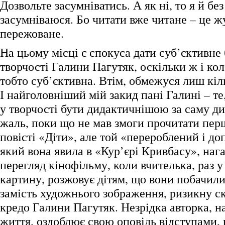
Дозвольте засумніватись. А як ні, то я й бе
засумніваюся. Бо читати вже читане – це ж
пережоване.
На цьому місці є спокуса дати суб’єктивне
творчості Галини Пагутяк, оскільки ж і кол
тобто суб’єктивна. Втім, обмежуся лиш кіл
І найголовніший мій закид пані Галині – те
у творчості бути дидактичнішою за саму д
жаль, поки що не мав змоги прочитати перш
повісті «Діти», але той «перероблений і д
який вона явила в «Кур’єрі Кривбасу», наг
перегляд кінофільму, коли вчителька, раз 
картину, розжовує дітям, що вони побачили
замість художнього зображення, ризикну ск
кредо Галини Пагутяк. Незрідка авторка, н
життя, оздоблює свою оповідь відступами,