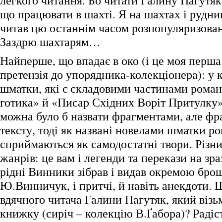
легкого читання. Бо читати Галину Пагутяк 
що працювати в шахті. Я на шахтах і рудник
читав цю останнім часом розпопуляризован
Заздрю шахтарям…
Найперше, що впадає в око (і це моя перша
претензія до упорядника-колекціонера): у
шматки, які є складовими частинами романі
готика» й «Писар Східних Воріт Притулку»
можна було б назвати фрагментами, але фр
тексту, тоді як названі новелами шматки р
сприймаються як самодостатні твори. Різни
жанрів: це вам і легенди та перекази на зра
рідні Винники зібрав і видав окремою бр
Ю.Винничук, і притчі, й навіть анекдоти. 
вдячного читача Галини Пагутяк, який візьм
книжку (сиріч – колекцію В.Ґабора)? Радіст