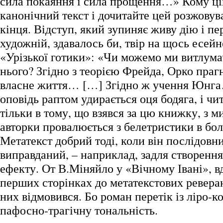
сила покаяння і сила прощення…» Кому цік
канонічний текст і дочитайте цей розжовув
кінця. Відступ, який зупиняє живу дію і п
художній, здавалось би, твір на щось есейне
«Урізької готики»: «Чи можемо ми витлума
нього? Згідно з теорією Фрейда, Орко праг
власне життя… […] Згідно ж учення Юнга
оповідь раптом удирається оця бодяга, і чи
тільки в тому, що взявся за цю книжку, з м
авторки провалюється з белетристики в бол
Метатекст добрий тоді, коли він послідовни
виправданий, – наприклад, задля створення
ефекту. От В.Міняйло у «Вічному Івані», в
перших сторінках до метатекстових реверан
них відмовився. Бо роман перетік із ліро-к
пафосно-трагічну тональність.