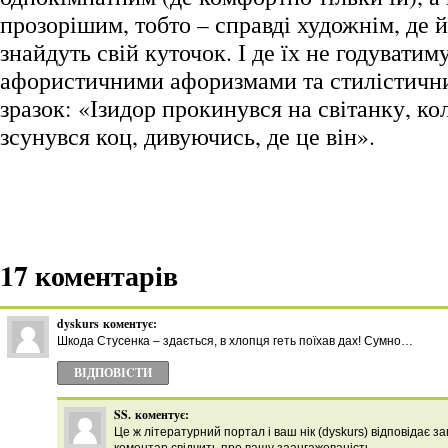
прозорішим, тобто – справді художнім, де й 
знайдуть свій куточок. І де їх не годуватим
афористичними афоризмами та стилістичн
зразок: «Ізидор прокинувся на світанку, ко
зсунувся коц, дивуючись, де це він».
17 коментарів
dyskurs
коментує:
Шкода Стусенка – здається, в хлопця геть поїхав дах! Сумно…
ВІДПОВІCТИ
SS.
коментує:
Це ж літературний портал і ваш нік (dyskurs) відповідає 