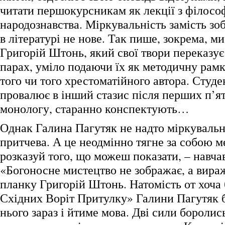
читати першокурсникам як лекції з філософ
народознавства. Міркувальність замість зо
в літературі не нове. Так пише, зокрема, м
Григорій Штонь, який свої твори переказує
парах, уміло подаючи їх як методичну рам
того чи того хрестоматійного автора. Студе
провалює в інший стазис після перших п’я
монологу, старанно конспектують…
Однак Галина Пагутяк не надто міркувальн
притчева. А це неодмінно тягне за собою м
розказуй того, що можеш показати, – навчав
«Богоносне мистецтво не зображає, а вираж
планку Григорій Штонь. Натомість от хоча 
Східних Воріт Притулку» Галини Пагутяк 
нього зараз і йтиме мова. Дві сили боролис