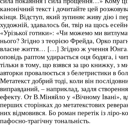
сила покаяння і сила прощення…» Кому цік
канонічний текст і дочитайте цей розжовув
кінця. Відступ, який зупиняє живу дію і п
художній, здавалось би, твір на щось есейне
«Урізької готики»: «Чи можемо ми витлума
нього? Згідно з теорією Фрейда, Орко праг
власне життя… […] Згідно ж учення Юнга
оповідь раптом удирається оця бодяга, і чи
тільки в тому, що взявся за цю книжку, з м
авторки провалюється з белетристики в бол
Метатекст добрий тоді, коли він послідовни
виправданий, – наприклад, задля створення
ефекту. От В.Міняйло у «Вічному Івані», в
перших сторінках до метатекстових реверан
них відмовився. Бо роман перетік із ліро-к
пафосно-трагічну тональність.