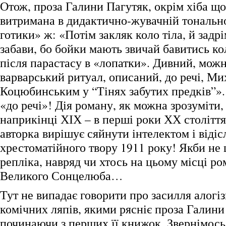
Отож, проза Галини Пагутяк, окрім хіба що
витримана в дидактично-жувачній тональнос
готики» ж: «Потім закляк коло тіла, й задр
забави, бо бойки мають звичай бавитись к
після парастасу в «лопатки». Дивний, можн
варварський ритуал, описаний, до речі, М
Коцюбинським у “Тінях забутих предків”».
«до речі»! Дія роману, як можна зрозуміти,
наприкінці ХІХ – в перші роки ХХ століття,
авторка вирішує сяйнути інтелектом і відіс
хрестоматійного твору 1911 року! Якби не ц
репліка, навряд чи хтось на цьому місці ро
Великого Сонцелюба…
Тут не випадає говорити про засилля алогіз
комічних ляпів, якими рясніє проза Галини
починаючи з перших її книжок. Звернімось,