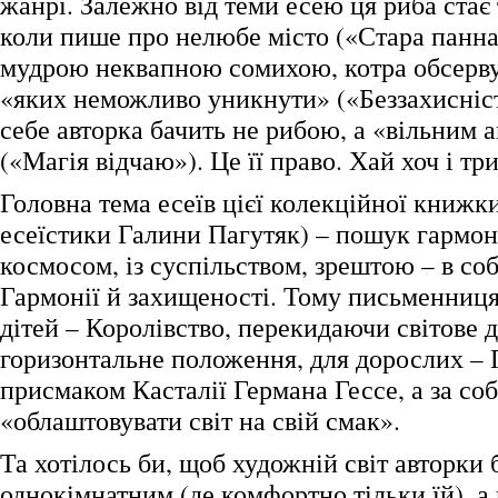
жанрі. Залежно від теми есею ця риба ста
коли пише про нелюбе місто («Стара панна 
мудрою неквапною сомихою, котра обсервує
«яких неможливо уникнути» («Беззахисніс
себе авторка бачить не рибою, а «вільним 
(«Магія відчаю»). Це її право. Хай хоч і тр
Головна тема есеїв цієї колекційної книжки
есеїстики Галини Пагутяк) – пошук гармоні
космосом, із суспільством, зрештою – в собі
Гармонії й захищеності. Тому письменниця
дітей – Королівство, перекидаючи світове д
горизонтальне положення, для дорослих – 
присмаком Касталії Германа Гессе, а за с
«облаштовувати світ на свій смак».
Та хотілось би, щоб художній світ авторки 
однокімнатним (де комфортно тільки їй), а