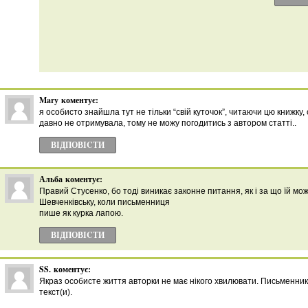
Mary
коментує:
я особисто знайшла тут не тільки “свій куточок”, читаючи цю книжку,
давно не отримувала, тому не можу погодитись з автором статті..
ВІДПОВІCТИ
Альба
коментує:
Правий Стусенко, бо тоді виникає законне питання, як і за що їй мо
Шевченківську, коли письменниця
пише як курка лапою.
ВІДПОВІCТИ
SS.
коментує:
Якраз особисте життя авторки не має нікого хвилювати. Письменник, 
текст(и).