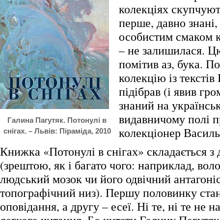
колекціях скупчують
перше, давно знані, 
особистим смаком к
– не залишилася. 
помітив аз, бука. П
колекцію із текстів
підібрав (і явив гр
знаний на українсь
видавничому полі 
Галина Пагутяк. Потонулі в
колекціонер Василь
снігах. – Львів: Піраміда, 2010
Книжка «Потонулі в снігах» складається з
(зрештою, як і багато чого: наприклад, вол
людський мозок чи його одвічний антагоніс
топографічний низ). Першу половинку стан
оповідання, а другу – есеї. Ні те, ні те не н