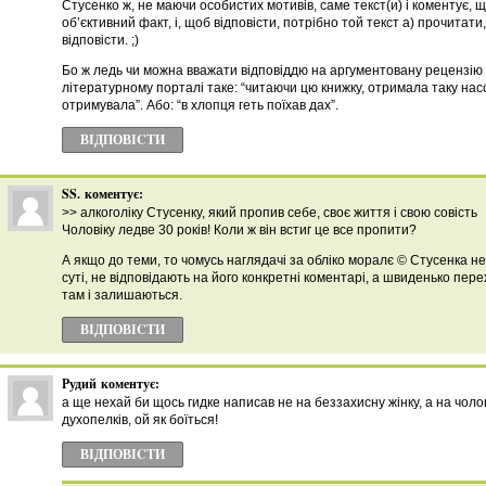
Стусенко ж, не маючи особистих мотивів, саме текст(и) і коментує, щ
об’єктивний факт, і, щоб відповісти, потрібно той текст а) прочитати,
відповісти. ;)
Бо ж ледь чи можна вважати відповіддю на аргументовану рецензію
літературному порталі таке: “читаючи цю книжку, отримала таку нас
отримувала”. Або: “в хлопця геть поїхав дах”.
ВІДПОВІCТИ
SS.
коментує:
>> алкоголіку Стусенку, який пропив себе, своє життя і свою совість
Чоловіку ледве 30 років! Коли ж він встиг це все пропити?
А якщо до теми, то чомусь наглядачі за обліко моралє © Стусенка не
суті, не відповідають на його конкретні коментарі, а швиденько пере
там і залишаються.
ВІДПОВІCТИ
Рудий
коментує:
а ще нехай би щось гидке написав не на беззахисну жінку, а на чолов
духопелків, ой як боїться!
ВІДПОВІCТИ