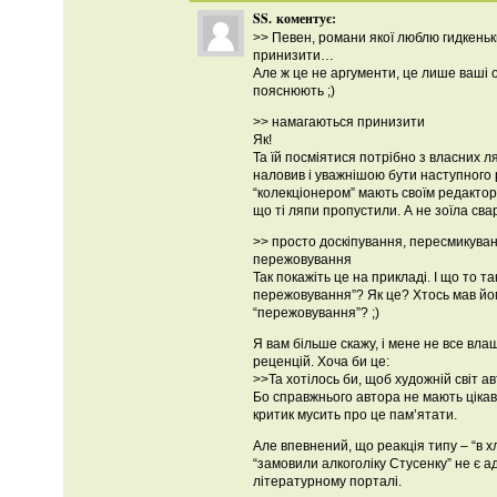
SS.
коментує:
>> Певен, романи якої люблю гидкень
принизити…
Але ж це не аргументи, це лише ваші о
пояснюють ;)
>> намагаються принизити
Як!
Та їй посміятися потрібно з власних ля
наловив і уважнішою бути наступного 
“колекціонером” мають своїм редактор
що ті ляпи пропустили. А не зоїла сва
>> просто доскіпування, пересмикуван
пережовування
Так покажіть це на прикладі. І що то т
пережовування”? Як це? Хтось мав йо
“пережовування”? ;)
Я вам більше скажу, і мене не все вла
реценцій. Хоча би це:
>>Та хотілось би, щоб художній світ а
Бо справжнього автора не мають цікави
критик мусить про це пам’ятати.
Але впевнений, що реакція типу – “в хл
“замовили алкоголіку Стусенку” не є 
літературному порталі.