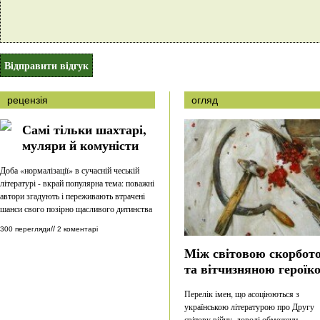
рецензія
огляд
Самі тільки шахтарі,
муляри й комуністи
Доба «нормалізації» в сучасній чеській
літературі - вкрай популярна тема: поважні
автори згадують і переживають втрачені
шанси свого позірно щасливого дитинства
//
300 перегляди
2 коментарі
Між світовою скорбот
та вітчизняною героїк
Перелік імен, що асоціюються з
українською літературою про Другу
світову війну, доволі обмежени