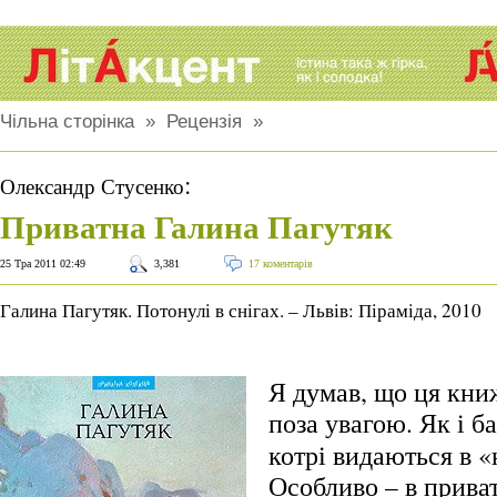
Чільна сторінка
»
Рецензія
»
:
Олександр Стусенко
Приватна Галина Пагутяк
25 Тра 2011 02:49
3,381
17 коментарів
Галина Пагутяк. Потонулі в снігах. – Львів: Піраміда, 2010
Я думав, що ця кни
поза увагою.
Як і б
котрі видаються в «
Особливо – в приват