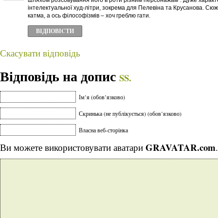
шляхом розсовування його в роти різним персонажам”. Дуже характ
інтелектуальної худ-літри, зокрема для Пелевіна та Крусанова. Сю
катма, а ось філософізмів – хоч греблю гати.
ВІДПОВІCТИ
Скасувати відповідь
Відповідь на допис
SS.
Ім’я (обов’язково)
Скринька (не публікується) (обов’язково)
Власна веб-сторінка
GRAVATAR.com
Ви можете використовувати аватари
.