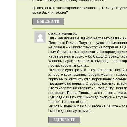
коментар свідчить про вашу заангажованість.
Цікаво, кого ви так незграбно захищаєте, – Галину Пагутяк
може Василя Ґабора?
ВІДПОВІCТИ
dyskurs
коментує:
Під ніком dyskurs ні від кого не ховається Іван А
Певен, що Галина Пагутяк – чудова письменниц
не лише я – нічийого “захисту” не потребує. Оце
яким її намагаються принизити, насправді приниз
Через це мені й сумно – бо Сашко Стусенко, як 
хлопець, і дуже талановито починав, – перетво
про що сором і згадати…
Якби ж це була критика – нехай жорстка, нехай ж
ж просто доскіпування, пересмикування і само
вирваних із контексту слів, перемішане з особи
І це далеко не перший Стусенків пасквіль, витрим
Свого часу тут, на сторінках “ЛітАкценту”, мені
про поезію Павла Гірника – але тоді ще з ним м
був бодай якийсь спричинок до дискусії – а тут уж
“понти”, і більше нічого!!!
Якщо Ви, пане чи пані SS., цього не бачите – то 
і мені від цього дуже сумно…
ВІДПОВІCТИ