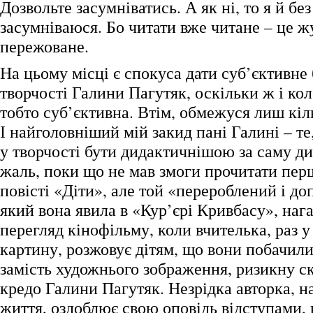
Дозвольте засумніватись. А як ні, то я й бе
засумніваюся. Бо читати вже читане – це ж
пережоване.
На цьому місці є спокуса дати суб’єктивне
творчості Галини Пагутяк, оскільки ж і кол
тобто суб’єктивна. Втім, обмежуся лиш кіл
І найголовніший мій закид пані Галині – те
у творчості бути дидактичнішою за саму д
жаль, поки що не мав змоги прочитати перш
повісті «Діти», але той «перероблений і д
який вона явила в «Кур’єрі Кривбасу», наг
перегляд кінофільму, коли вчителька, раз 
картину, розжовує дітям, що вони побачили
замість художнього зображення, ризикну ск
кредо Галини Пагутяк. Незрідка авторка, н
життя, оздоблює свою оповідь відступами,