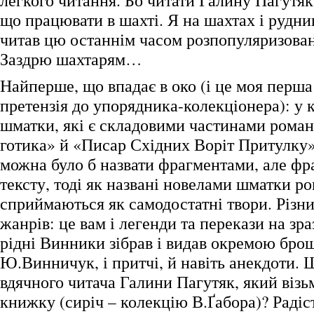
легкого читання. Бо читати Галину Пагутяк 
що працювати в шахті. Я на шахтах і рудник
читав цю останнім часом розпопуляризован
Заздрю шахтарям…
Найперше, що впадає в око (і це моя перша
претензія до упорядника-колекціонера): у
шматки, які є складовими частинами романі
готика» й «Писар Східних Воріт Притулку»
можна було б назвати фрагментами, але фр
тексту, тоді як названі новелами шматки р
сприймаються як самодостатні твори. Різни
жанрів: це вам і легенди та перекази на зра
рідні Винники зібрав і видав окремою бр
Ю.Винничук, і притчі, й навіть анекдоти. 
вдячного читача Галини Пагутяк, який візьм
книжку (сиріч – колекцію В.Ґабора)? Радіст