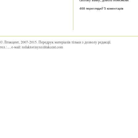
//
468 перегляди
5 коментарів
© Літакцент, 2007-2015
.
Передрук матеріалів тільки з дозволу редакції.
тел.:
,
, е-маіl:
redaktor(вухо)litakcent.com