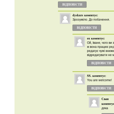
ВІДПОВІCТИ
dyskurs
коментує:
Зрозуміло. До побачення.
ВІДПОВІCТИ
ох
коментує:
Ой, Іване, чого ви
ж вона працює ред
редагує чужі книжки
відредагувати не 
ВІДПОВІCТИ
SS.
коментує:
You are welcome!
ВІДПОВІCТИ
Сван
коментує
дяка