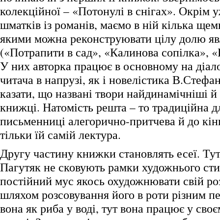
колекційної – «Потонулі в снігах». Окрім 
шматків із романів, маємо в ній кілька щемн
якими можна реконструювати цілу долю я
(«Потрапити в сад», «Калинова сопілка», «
У них авторка працює в основному на діало
читача в напрузі, як і новелістика В.Стефа
казати, що названі твори найдинамічніші й
книжці. Натомість решта – то традиційна дл
письменниці алегорично-притчева й до кін
тільки їй самій лектура.
Другу частину книжки становлять есеї. Ту
Пагутяк не сковують рамки художнього сти
постійний мус якось охудожнювати свій роз
шляхом розсовування його в роти різним п
вона як риба у воді, тут вона працює у сво