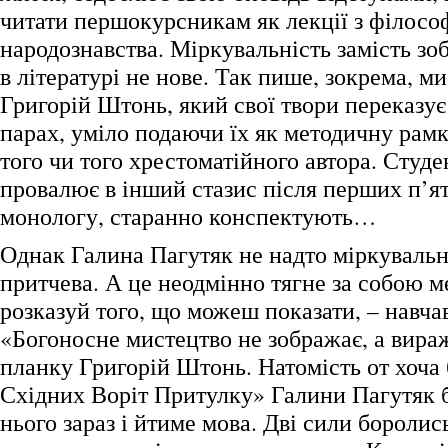
читати першокурсникам як лекції з філософ
народознавства. Міркувальність замість зо
в літературі не нове. Так пише, зокрема, м
Григорій Штонь, який свої твори переказує
парах, уміло подаючи їх як методичну рам
того чи того хрестоматійного автора. Студе
провалює в інший стазис після перших п’я
монологу, старанно конспектують…
Однак Галина Пагутяк не надто міркувальн
притчева. А це неодмінно тягне за собою м
розказуй того, що можеш показати, – навчав
«Богоносне мистецтво не зображає, а вираж
планку Григорій Штонь. Натомість от хоча 
Східних Воріт Притулку» Галини Пагутяк 
нього зараз і йтиме мова. Дві сили боролис