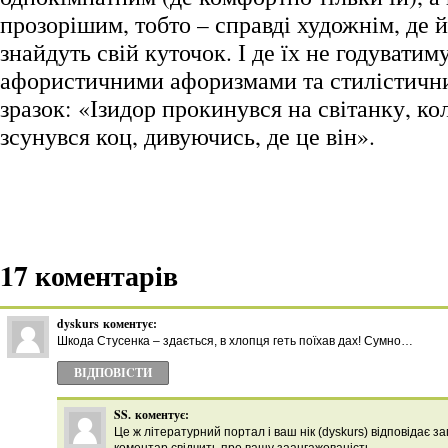
прозорішим, тобто – справді художнім, де й 
знайдуть свій куточок. І де їх не годуватим
афористичними афоризмами та стилістичн
зразок: «Ізидор прокинувся на світанку, ко
зсунувся коц, дивуючись, де це він».
17 коментарів
dyskurs
коментує:
Шкода Стусенка – здається, в хлопця геть поїхав дах! Сумно…
ВІДПОВІCТИ
SS.
коментує:
Це ж літературний портал і ваш нік (dyskurs) відповідає 