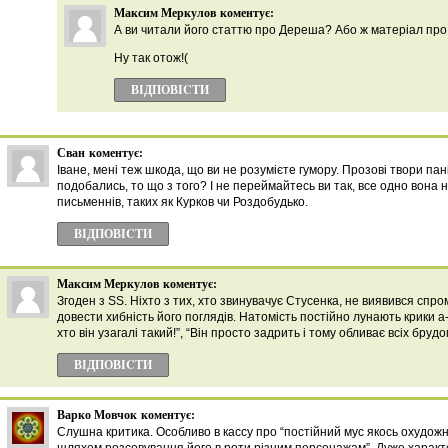
Максим Меркулов
коментує:
А ви читали його статтю про Дереша? Або ж матеріал про
Ну так отож!(
ВІДПОВІCТИ
Сван
коментує:
Іване, мені теж шкода, що ви не розумієте гумору. Прозові твори пан
подобались, то що з того? І не переймайтесь ви так, все одно вона 
письменнів, таких як Курков чи Роздобудько.
ВІДПОВІCТИ
Максим Меркулов
коментує:
Згоден з SS. Ніхто з тих, хто звинувачує Стусенка, не виявився сп
довести хибність його поглядів. Натомість постійно лунають крики а-л
хто він узагалі такий!”, “Він просто задрить і тому обливає всіх бруд
ВІДПОВІCТИ
Варко Мовчок
коментує:
Слушна критика. Особливо в кассу про “постійний мус якось охудожн