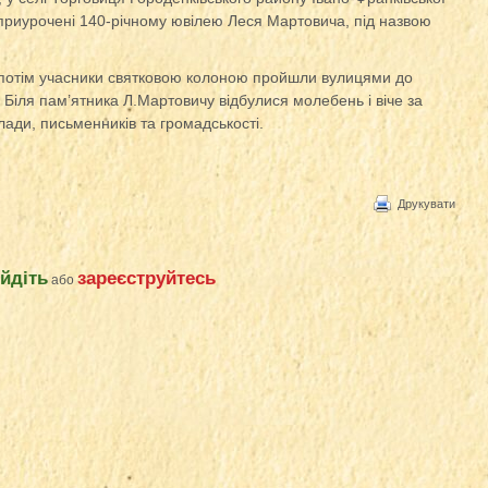
, приурочені 140-річному ювілею Леся Мартовича, під назвою
я, потім учасники святковою колоною пройшли вулицями до
Біля пам’ятника Л.Мартовичу відбулися молебень і віче за
влади, письменників та громадськості.
Друкувати
ійдіть
зареєструйтесь
або