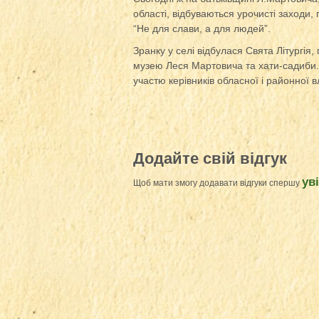
області, відбуваються урочисті заходи
“Не для слави, а для людей”.
Зранку у селі відбулася Свята Літургі
музею Леся Мартовича та хати-садиби. 
участю керівників обласної і районної 
Додайте свій відгук
ув
Щоб мати змогу додавати відгуки спершу