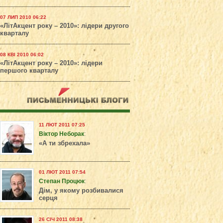
07 ЛИП 2010 06:22
«ЛітАкцент року – 2010»: лідери другого
кварталу
08 КВІ 2010 06:02
«ЛітАкцент року – 2010»: лідери
першого кварталу
11 ЛЮТ 2011 07:25
Віктор Неборак
:
«А ти збрехала»
01 ЛЮТ 2011 07:54
Степан Процюк
:
Дім, у якому розбивалися
серця
26 СІЧ 2011 08:38