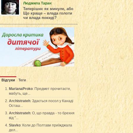
Людмила Таран
:
Теперішнє як минуле, або
Що краще – влада голоти
чи влада покиді?
Відгуки
Теги
MarianaProko
: Предмет прочитаєте,
мабуть, ще...
Archistrateh
: Здається посол у Канаді
Осташ...
Archistrateh
: О, що правда - то брехня
від "...
Slavko
: Коли до Полтави приїжджала
дел...