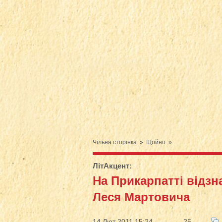
Чільна сторінка
»
Щойно
»
ЛітАкцент
:
На Прикарпатті відзн
Леся Мартовича
14 Лют 2011 15:24
25