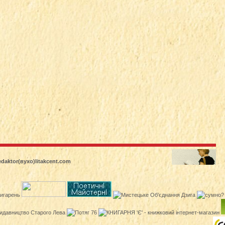
edaktor(вухо)litakcent.com