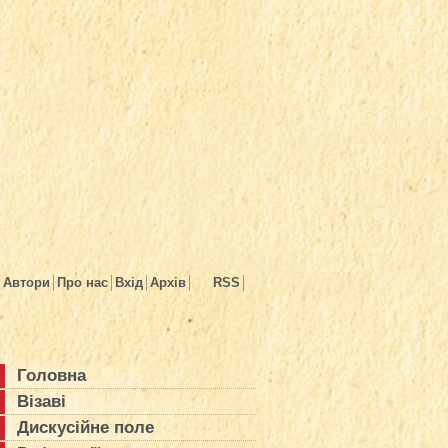
Автори
Про нас
Вхід
Архів
RSS
Головна
Візаві
Дискусійне поле