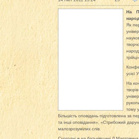
На П
народ
Як пе
уніве
науко
творч
народ
трійці
Конфе
усієї 
На ко
творі
уніве
рукоп
тому у
Більшість оповідань підготовлена за 
та інші оповідання», «Стрибожий дарун
малозрозумілих слів.
Сьогодні ж на батьківщині Л.Мартовича,