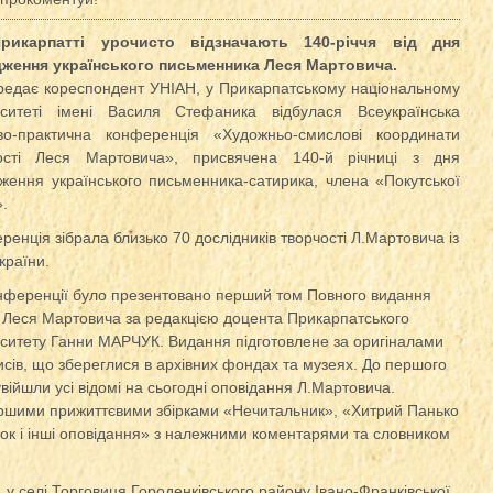
рикарпатті урочисто відзначають 140-річчя від дня
ження українського письменника Леся Мартовича.
редає кореспондент УНІАН, у Прикарпатському національному
рситеті імені Василя Стефаника відбулася Всеукраїнська
во-практична конференція «Художньо-смислові координати
ості Леся Мартовича», присвячена 140-й річниці з дня
ження українського письменника-сатирика, члена «Покутської
».
ренція зібрала близько 70 дослідників творчості Л.Мартовича із
України.
нференції було презентовано перший том Повного видання
в Леся Мартовича за редакцією доцента Прикарпатського
рситету Ганни МАРЧУК. Видання підготовлене за оригіналами
исів, що збереглися в архівних фондах та музеях. До першого
війшли усі відомі на сьогодні оповідання Л.Мартовича.
першими прижиттєвими збірками «Нечитальник», «Хитрий Панько
ок і інші оповідання» з належними коментарями та словником
 у селі Торговиця Городенківського району Івано-Франківської