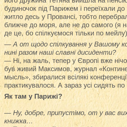
його дружина Тетяна вийшла на пенсію
будиночок під Парижем і переїхали до
житло десь у Провансі, тобто перебра
ближче до моря, але не до самого (я н
де це, бо спілкуємося тільки по мейлу)
— А от щодо спілкування у Вашому ко
нині разом наші славні дисиденти?
— Ні, на жаль, тепер у Європі вже ніч
був живий Максимов, журнал «Контине
мысль», збиралися всілякі конференці
практикувалося. А зараз усі сидять по 
Як там у Парижі?
— Ну, добре, припустімо, от у вас ви
книжка…