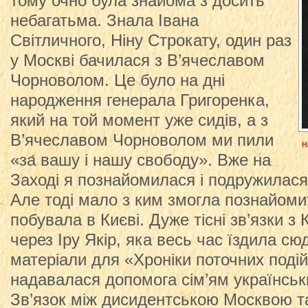
тому очно була знайома з досить
небагатьма. Знала Івана
Світличного, Ніну Строкату, один раз
у Москві бачилася з В’ячеславом
Чорноволом. Це було на дні
народження генерала Григоренка,
який на той момент уже сидів, а з
В’ячеславом Чорноволом ми пили
Н
«за вашу і нашу свободу». Вже на
Заході я познайомилася і подружилас
Але тоді мало з ким змогла познайомит
побувала в Києві. Дуже тісні зв’язки з
через Іру Якір, яка весь час їздила с
матеріали для «Хроніки поточних подій
надавалася допомога сім’ям українськи
Зв’язок між дисидентською Москвою т