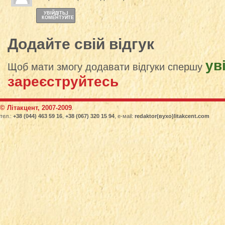
УВІЙДІТЬ І
КОМЕНТУЙТЕ
Додайте свій відгук
ув
Щоб мати змогу додавати відгуки спершу
зареєструйтесь
© Літакцент, 2007-2009
.
тел.:
+38 (044) 463 59 16
,
+38 (067) 320 15 94
, е-маіl:
redaktor(вухо)litakcent.com