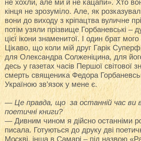
не хохли, але ми й не кацапи». Хто во
кінця не зрозуміло. Але, як розказувал
вони до виходу з кріпацтва вуличне пр
потім узяли прізвище Горбаневські – 
цієї ікони знаменитої. І один брат мог
Цікаво, що коли мій друг Гарік Суперф
для Олександра Солженіцина, для його
десь у газетах часів Першої світової з
смерть священика Федора Горбаневськ
Україною зв’язок у мене є.
— Це правда, що за останній час ви 
поетичні книги?
— Дивним чином я дійсно останніми р
писала. Готуються до друку дві поетичн
Москві, інша в Самарі – під назвою «Ра