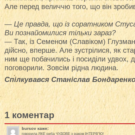
Але перед величчю того, що він зробив
— Це правда, що із соратником Сту
Ви познайомилися тільки зараз?
— Так, із Семеном (Славіком) Глузман
дійсно, вперше. Але зустрілися, як старі
ним ще побачились і посиділи удвох, 
поговорили. Зовсім рідна людина.
Спілкувався Станіслав Бондаренк
1 коментар
bursov
каже:
говорила ЯКЕ риба ЧУДОВЕ з раком ІНТЕРВ”Ю!