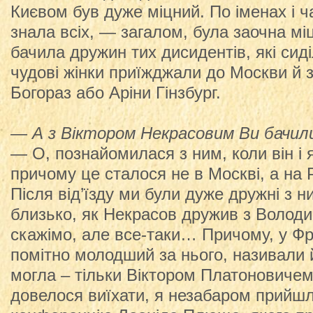
Києвом був дуже міцний. По іменах і ч
знала всіх, — загалом, була заочна мі
бачила дружин тих дисидентів, які сиді
чудові жінки приїжджали до Москви й 
Богораз або Аріни Гінзбург.
— А з Віктором Некрасовим Ви бачили
— О, познайомилася з ним, коли він і 
причому це сталося не в Москві, а на 
Після від’їзду ми були дуже дружні з н
близько, як Некрасов дружив з Воло
скажімо, але все-таки… Причому, у Фран
помітно молодший за нього, називали й
могла – тільки Віктором Платоновичем. 
довелося виїхати, я незабаром прийшл