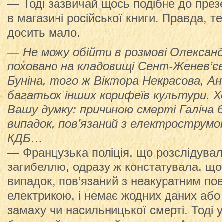
— Тоді зазвичай щось подібне до през
в магазині російської книги. Правда, 
досить мало.
— Не можу обійти в розмові Олександ
поховано на кладовищі Сент-Женев’єв 
Буніна, того ж Віктора Некрасова, Ан
багатьох інших корифеїв культури. Х
Вашу думку: причиною смерті Галіча 
випадок, пов’язаний з електрострумо
КДБ…
— Французька поліція, що розслідувал
загибеллю, одразу ж констатувала, щ
випадок, пов’язаний з неакуратним по
електрикою, і немає жодних даних або
замаху чи насильницької смерті. Тоді 