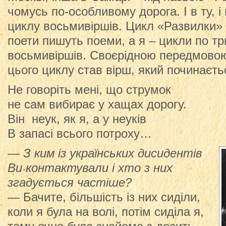
чомусь по-особливому дорога. І в ту, і
циклу восьмивіршів. Цикл «Развилки» д
поети пишуть поеми, а я – цикли по т
восьмивіршів. Своєрідною передмово
цього циклу став вірш, який починаєть
Не говоріть мені, що струмок
не сам вибирає у хащах дорогу.
Він неук, як я, а у неуків
В запасі всього потроху…
— З ким із українських дисидентів
Ви контактували і хто з них
згадується частіше?
— Бачите, більшість із них сиділи,
коли я була на волі, потім сиділа я,