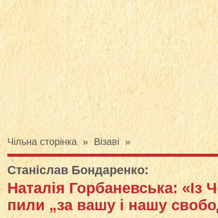
Чільна сторінка
»
Візаві
»
Станіслав Бондаренко
:
Наталія Горбаневська: «Із
пили „за вашу і нашу своб