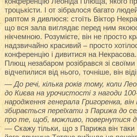
конференцію Леоніда Плюща, якого пр
троцькісти. І от зібралося багато людей
раптом я дивлюся: стоїть Віктор Некра
що вся зала виглядає перед ним якоюс
нікчемною. Розумієте, він не просто кр
надзвичайно красивий – просто хотілос
конференцію і дивитися на Некрасова
Плющ незабаром розібрався зі своїми 
відчепилися від нього, точніше, він від
— До речі, кілька років тому, коли Л
до Києва на урочистості з нагоди 100-
народження генерала Григоренка, він 
збирається переїхати з Парижа до се
про те, щоб, можливо, повернутися д
— Скажу тільки, що з Парижа він таки