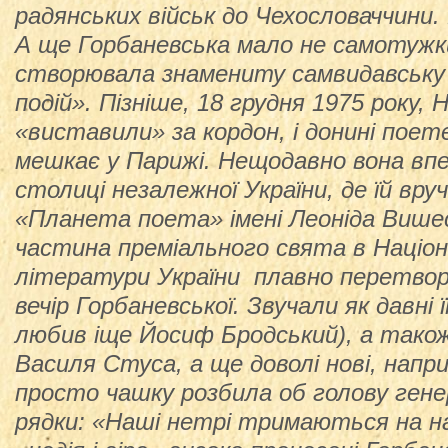
радянських військ до Чехословаччини.
А ще Горбаневська мало не самотужки
створювала знамениту самвидавську 
подій». Пізніше, 18 грудня 1975 року,
«виставили» за кордон, і донині поет
мешкає у Парижі. Нещодавно вона вп
столиці незалежної України, де їй вру
«Планета поета» імені Леоніда Више
частина преміального свята в Націон
літератури України плавно перетвор
вечір Горбаневської. Звучали як давні її
любив іще Йосиф Бродський), а також 
Василя Стуса, а ще доволі нові, напри
просто чашку розбила об голову генер
рядки: «Наші нетрі тримаються на над