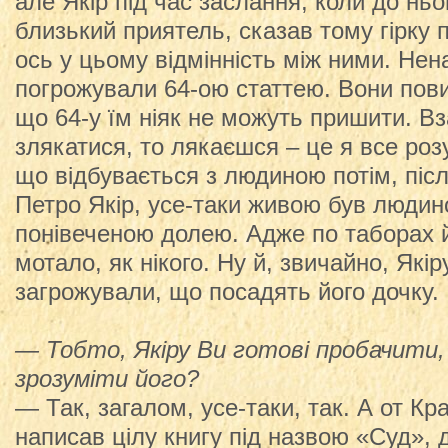
але Якір під час заслання, коли до ньо
близький приятель, сказав тому гірку
ось у цьому відмінність між ними. Нен
погрожували 64-ою статтею. Вони пови
що 64-у їм ніяк не можуть пришити. Вз
злякатися, то лякаєшся – це я все роз
що відбувається з людиною потім, післ
Петро Якір, усе-таки живою був людин
понівеченою долею. Адже по таборах й
мотало, як нікого. Ну й, звичайно, Якіру
загрожували, що посадять його дочку.
— Тобто, Якіру Ви готові пробачити, 
зрозуміти його?
— Так, загалом, усе-таки, так. А от Кра
написав цілу книгу під назвою «Суд», д