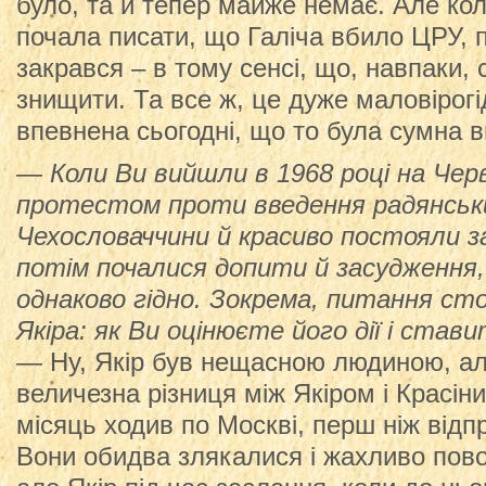
було, та й тепер майже немає. Але ко
почала писати, що Галіча вбило ЦРУ, 
закрався – в тому сенсі, що, навпаки, 
знищити. Та все ж, це дуже маловірог
впевнена сьогодні, що то була сумна в
— Коли Ви вийшли в 1968 році на Чер
протестом проти введення радянськи
Чехословаччини й красиво постояли з
потім почалися допити й засудження, 
однаково гідно. Зокрема, питання с
Якіра: як Ви оцінюєте його дії і став
— Ну, Якір був нещасною людиною, ал
величезна різниця між Якіром і Красін
місяць ходив по Москві, перш ніж відп
Вони обидва злякалися і жахливо пово