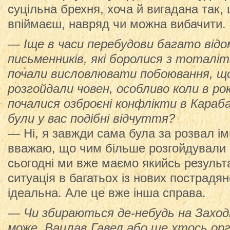
суцільна брехня, хоча й вигадана так, 
впіймаєш, навряд чи можна вибачити.
— Іще в часи перебудови багато відо
письменників, які боролися з тоталі
почали висловлювати побоювання, що
розгойдали човен, особливо коли в ро
почалися озброєні конфлікти в Карабах
були у вас подібні відчуття?
— Ні, я завжди сама була за розвал ім
вважаю, що чим більше розгойдували 
сьогодні ми вже маємо якийсь результа
ситуація в багатьох із нових пострадя
ідеальна. Але це вже інша справа.
— Чи збираються де-небудь на Заход
може, Вацлав Гавел або ще хтось орг