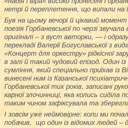
«надія і віра» високо пронесені Горбан
нетрі й переплетення, що випали на ї
Був на цьому вечорі й цікавий момент
поезія Горбаневської по черзі звучала 
оригіналі – з вуст авторки, — і одраз
перекладі Валерії Богуславської з вида
«Концерт для оркестру» рідкісної зар
в залі й такий чудовий епізод. Один із
сумління, який спеціально приїхав із Ві
винесені ним із Казанської психіатричн
Горбаневської тих років, записані руко
карної злочинниці, яка колись сиділа п
таким чином зафіксувала та зберегла
І зовсім уже неймовірне: коли ми поча
побачив, що один із відомих людей – 