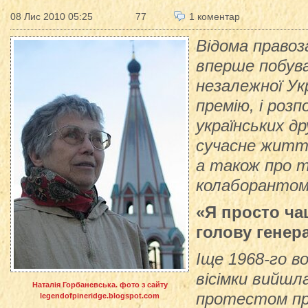
08 Лис 2010 05:25
77
1 коментар
Відома правоз
вперше побува
незалежної Укр
премію, і розп
українських др
сучасне життя
а також про т
колаборантом
«Я просто ча
голову генер
Іще 1968-го во
вісімки вийшл
Наталія Горбаневська. фото з сайту
протестом пр
legendofpineridge.blogspot.com