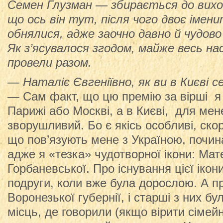
Семен Глузман — збирається до виходу
що ось він тут, після чого двоє іме
обнялися, адже заочно давно й чудов
Як з’ясувалося згодом, майже весь на
провели разом.
— Наталіє Євгеніївно, як ви в Києві с
— Сам факт, що цю премію за вірші я
Парижі або Москві, а в Києві, для ме
зворушливий. Бо є якісь особливі, скор
що пов’язують мене з Україною, почин
адже я «тезка» чудотворної ікони: Мат
Горбаневської. Про існування цієї ікони
подруги, коли вже була дорослою. А пр
Воронезької губернії, і старші з них бу
місць, де говорили (якщо вірити сімей