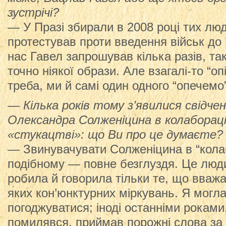
зустрічі?
— У Празі збирали в 2008 році тих люде
протестував проти введення військ до
нас Гавел запрошував кілька разів, та
точно ніякої образи. Але взагалі-то “о
треба, ми й самі один одного “опечемо”
— Кілька років тому з’явилися свідче
Олександра Солженіцина в колабораціо
«стукацтві»: що Ви про це думаєте?
— Звинувачувати Солженіцина в “колаб
подібному — повне безглуздя. Це люд
робила й говорила тільки те, що вважал
яких кон’юнктурних міркувань. Я могла
погоджуватися; іноді останніми роками,
помилявся, приймав порожні слова за 