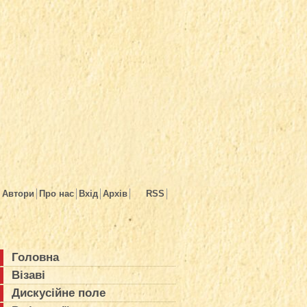
Автори
Про нас
Вхід
Архів
RSS
Головна
Візаві
Дискусійне поле