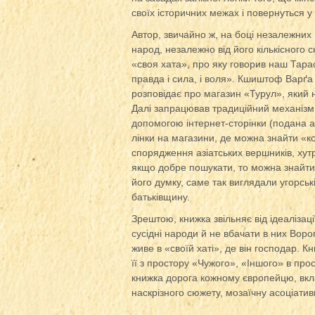
своїх історичних межах і повернуться у
Автор, звичайно ж, на боці незалежних
народ, незалежно від його кількісного 
«своя хата», про яку говорив наш Тара
правда і сила, і воля». Кшиштоф Варґа 
розповідає про магазин «Турул», який 
Далі запрацював традиційний механізм
допомогою інтернет-сторінки (подана ад
лінки на магазини, де можна знайти «ко
спорядження азіатських вершників, хутр
якщо добре пошукати, то можна знайти до
його думку, саме так виглядали угорськ
батьківщину.
Зрештою, книжка звільняє від ідеалізаці
сусідні народи й не вбачати в них Ворог
живе в «своїй хаті», де він господар. 
її з простору «Чужого», «Іншого» в пр
книжка дорога кожному європейцю, вклад
наскрізного сюжету, мозаїчну асоціатив