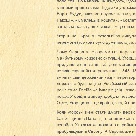
попоїсти. Що найбільше згадують, чуюч
міцними приправами. Відомий угорський
Варґа будує, використовуючи назви угор
Ракоші», «Смалець із Кошута», «Котлет
загальна назва для книжки – «Гуляш із
Угорщина – країна ностальгії за минулим
перемоги (їх якраз було дуже мало), а 
Чому Угорщина не соромиться поразок?
майбутньому кризових ситуацій. Угорщи
придушених повстань. За допомогою ро
велика європейська революція 1848–184
змінити свій державний лад й перетвор
державне будівництво. Російські війсь
років сама Російська імперія (під назв
ногах. Угорщина знову здобула незалежн
Отже, Угорщина – це країна, яка, й пр
Коли угорські вчені стали шукати первіс
батьківщини в Панонії, то опинилися в 
всерйоз. Хто ж може поважно сприймат
прибульцями в Європу. А Європа ще й до