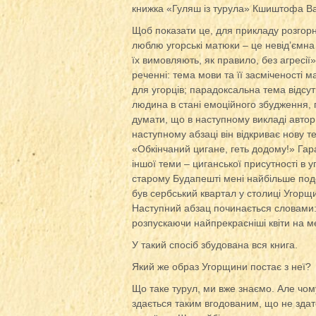
книжка «Гуляш із турула» Кшиштофа Ва
Щоб показати це, для прикладу розгорн
люблю угорські матюки – це невід’ємна 
їх вимовляють, як правило, без агресії»
реченні: тема мови та її засміченості 
для угорців; парадоксальна тема відсут
людина в стані емоційного збудження, 
думати, що в наступному викладі автор
наступному абзаці він відкриває нову т
«Обкінчаний цигане, геть додому!» Гар
іншої теми – циганської присутності в 
старому Будапешті мені найбільше подо
був сербський квартал у столиці Угорщи
Наступний абзац починається словами: 
розпускаючи найпрекрасніші квіти на меж
У такий спосіб збудована вся книга.
Який же образ Угорщини постає з неї?
Що таке турул, ми вже знаємо. Але чому
здається таким вгодованим, що не здате