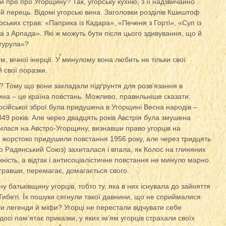
и про про Угорщину? Так, угорську кухню, з її надзвичайно
 перець. Відомі угорські вина. Заголовки розділів Кшиштоф
ських страв: «Паприка із Кадара», «Печеня з Горті», «Суп із
а з Арпада». Які ж можуть бути після цього здивування, що й
 турула»?
, вічної інерції. У минулому вона любить не тільки свої
й свої поразки.
 Тому що вони закладали підґрунтя для розв’язання в
на – це країна повстань. Можливо, правильніше сказати:
сійської зброї була придушена в Угорщині Весна народів –
9 років. Але через двадцять років Австрія була змушена
илася на Австро-Угорщину, визнавши право угорців на
ка жорстоко придушили повстання 1956 року, але через тридцять
ою Радянський Союз) захиталася і впала, як Колос на глиняних
ість, а відтак і антисоціалістичне повстання не минуло марно.
огравши, перемагає, домагається свого.
ну батьківщину угорців, тобто ту, яка в них існувала до зайняття
Тибеті. Їх пошуки сягнули такої давнини, що не сприймалися
и легенди й міфи? Угорці не перестали відчувати себе
сі пам’ятає приказки, у яких ім’ям угорців страхали своїх