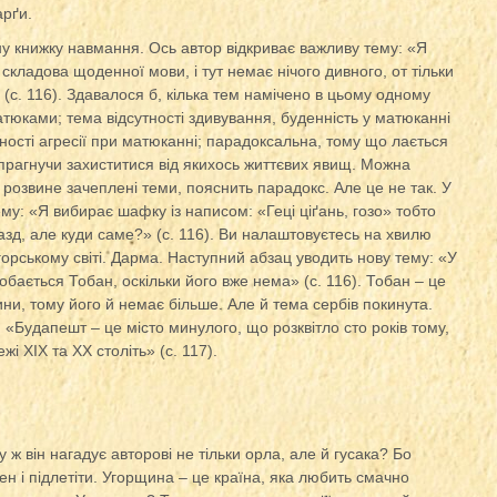
рґи.
у книжку навмання. Ось автор відкриває важливу тему: «Я
складова щоденної мови, і тут немає нічого дивного, от тільки
 (с. 116). Здавалося б, кілька тем намічено в цьому одному
матюками; тема відсутності здивування, буденність у матюканні
ності агресії при матюканні; парадоксальна, тому що лається
прагнучи захиститися від якихось життєвих явищ. Можна
 розвине зачеплені теми, пояснить парадокс. Але це не так. У
ему: «Я вибирає шафку із написом: «Геці ціґань, гозо» тобто
азд, але куди саме?» (с. 116). Ви налаштовуєтесь на хвилю
угорському світі. Дарма. Наступний абзац уводить нову тему: «У
бається Тобан, оскільки його вже нема» (с. 116). Тобан – це
ни, тому його й немає більше. Але й тема сербів покинута.
«Будапешт – це місто минулого, що розквітло сто років тому,
і ХІХ та ХХ століть» (с. 117).
 ж він нагадує авторові не тільки орла, але й гусака? Бо
н і підлетіти. Угорщина – це країна, яка любить смачно