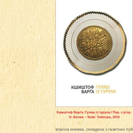
Кшиштоф Варґа. Гуляш із турула / Пер. з угор.
О. Белея. – Київ: Темпора, 2010
власна книжка, складена з газетних публ