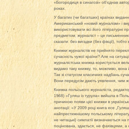
«Богородиця в синагозі» об’єднав авто
роках.
У багатих (чи багатших) країнах виданн
Американський «новий журналізм» і вирі
використовувати всі його літературні п
предметом; журналіст – це письменник,
сказати: без вигадки (без фікції), тобто
Книжки журналістів не прийнято перекла
сучасність чужої країни? Але на ситуац
журналістська книжка користується вел
видамо таку книжку, то, можливо, вона
Так зі статусом класичних надбань суча
Вони передусім дають уявлення, чим ж
Книжка польського журналіста, редакто
1968) «Гуляш із турула» вийшла в Поль
причиною появи цієї книжки в українськ
анотації: «У 2009 році книга есе „Гуля
найпрестижнішому польському літературн
не читацькі) симпатії визначаються на 
поцінована, здається, не фахівцями, а