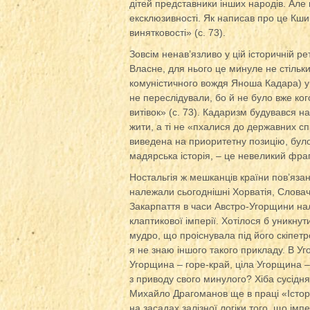
дітей представники інших народів. Але 
ексклюзивності. Як написав про це Кши
винятковості» (с. 73).
Зовсім ненав’язливо у цій історичній р
Власне, для нього це минуле не стільки 
комуністичного вождя Яноша Кадара) уб
не переслідували, бо й не було вже ког
витівок» (с. 73). Кадаризм будувався 
жити, а ті не «пхалися до державних сп
виведена на приоритетну позицію, було
мадярська історія, – це невеликий фрагм
Ностальгія ж мешканців країни пов’яза
належали сьогоднішні Хорватія, Словач
Закарпаття в часи Австро-Угорщини нал
клаптикової імперії. Хотілося б уникну
мудро, що проіснувала під його скіпетр
я не знаю іншого такого прикладу. В У
Угорщина – горе-край, ціла Угорщина 
з приводу свого минулого? Хіба сусід
Михайло Драгоманов ще в праці «Істор
на засадах залізної логіки того, що імпе