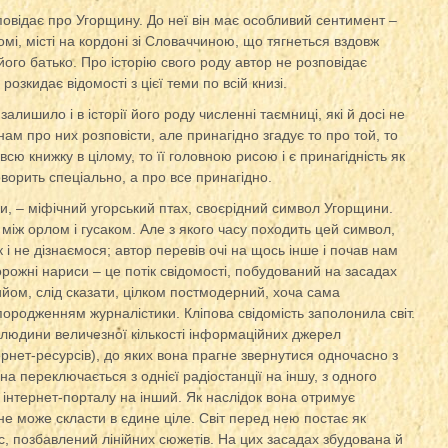
повідає про Угорщину. До неї він має особливий сентимент –
мі, місті на кордоні зі Словаччиною, що тягнеться вздовж
ого батько. Про історію свого роду автор не розповідає
озкидає відомості з цієї теми по всій книзі.
залишило і в історії його роду численні таємниці, які й досі не
нам про них розповісти, але принагідно згадує то про той, то
сю книжку в цілому, то її головною рисою і є принагідність як
ворить спеціально, а про все принагідно.
ки, – міфічний угорський птах, своєрідний символ Угорщини.
між орлом і гусаком. Але з якого часу походить цей символ,
к і не дізнаємося; автор перевів очі на щось інше і почав нам
рожні нариси – це потік свідомості, побудований на засадах
ийом, слід сказати, цілком постмодерний, хоча сама
породженням журналістики. Кліпова свідомість заполонила світ.
і людини величезної кількості інформаційних джерел
тернет-ресурсів), до яких вона прагне звернутися одночасно з
 переключається з однієї радіостанції на іншу, з одного
о інтернет-порталу на інший. Як наслідок вона отримує
 не може скласти в єдине ціле. Світ перед нею постає як
, позбавлений лінійних сюжетів. На цих засадах збудована й