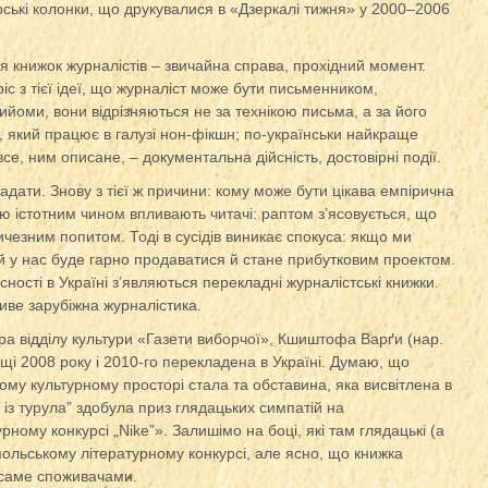
рські колонки, що друкувалися в «Дзеркалі тижня» у 2000–2006
я книжок журналістів – звичайна справа, прохідний момент.
с з тієї ідеї, що журналіст може бути письменником,
рийоми, вони відрізняються не за технікою письма, а за його
 який працює в галузі нон-фікшн; по-українськи найкраще
 все, ним описане, – документальна дійсність, достовірні події.
дати. Знову з тієї ж причини: кому може бути цікава емпірична
ію істотним чином впливають читачі: раптом з’ясовується, що
ичезним попитом. Тоді в сусідів виникає спокуса: якщо ми
 й у нас буде гарно продаватися й стане прибутковим проектом.
сності в Україні з’являються перекладні журналістські книжки.
иве зарубіжна журналістика.
ра відділу культури «Газети виборчої», Кшиштофа Варґи (нар.
щі 2008 року і 2010-го перекладена в Україні. Думаю, що
ому культурному просторі стала та обставина, яка висвітлена в
ш із турула” здобула приз глядацьких симпатій на
ому конкурсі „Nike”». Залишімо на боці, які там глядацькі (а
польському літературному конкурсі, але ясно, що книжка
 саме споживачами.