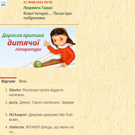
21 ЖОВ 2010 05:05
Людмила Таран
:
Комп’ютерні… Посестри-
побратими
Відгуки
Теги
Slavko
: Росіянам треба віддати
належне...
jazzy
: Дякую. Гарно написано. Завжди
...
ЛітАкцент
: Дякуємо-дякуємо! Ми Тобі
всміх...
zhelezna
: ВІТАЮ!!! Шкода, що мене на
то...