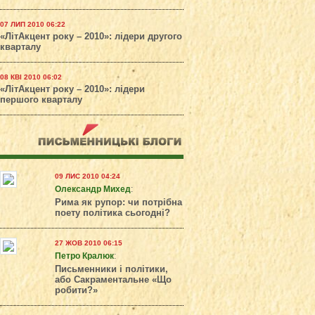
07 ЛИП 2010 06:22
«ЛітАкцент року – 2010»: лідери другого
кварталу
08 КВІ 2010 06:02
«ЛітАкцент року – 2010»: лідери
першого кварталу
09 ЛИС 2010 04:24
Олександр Михед
:
Рима як рупор: чи потрібна
поету політика сьогодні?
27 ЖОВ 2010 06:15
Петро Кралюк
:
Письменники і політики,
або Сакраментальне «Що
робити?»