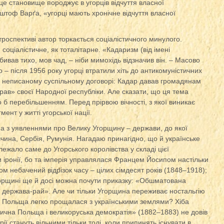
це становище породжує в угорців відчуття власної
штоф Варґа, «угорці мають хронічне відчуття власної
етроспективі автор торкається соціалістичного минулого.
соціалістичне, як тоталітарне. «Кадаризм (від імені
ивав тихо, мов чад, – ніби мимохідь відзначив він. – Масово
о – після 1956 року угорці втратили хіть до антикомуністичних
на неписаному суспільному договорі: Кадар давав громадянам
рав» своєї Народної республіки. Але сказати, що ця тема
 б перебільшенням. Перед прірвою вічності, з якої виникає
ент у житті угорської нації.
на з уявленнями про Велику Угорщину – держави, до якої
чина, Сербія, Румунія. Нагадаю принагідно, що й українське
ежало саме до Угорського королівства у складі цієї
ти іронії, бо та імперія управлялася Францем Йосипом настільки
ом небачений відрізок часу – цілих сімдесят років (1848–1918);
горщині ще й досі можна почути приказку: «Обшматована
– держава-рай». Але чи тільки Угорщина переживає ностальгію
ня Польща легко прощалася з українськими землями? Хіба
ична Польща і великоруська демократія» (1882–1883) не довів
рії стануть вільними тільки тоді, коли припинять існувати в