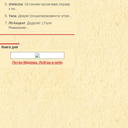
zhelezna
: Останнім часом маю справу
з пе...
Yana
: Дякую! (пошепки)коменти зітри...
ЛітАкцент
: Додали! :) Галя
Романенко...
Книга дня
Петро Мідянка. Луйтра в небо