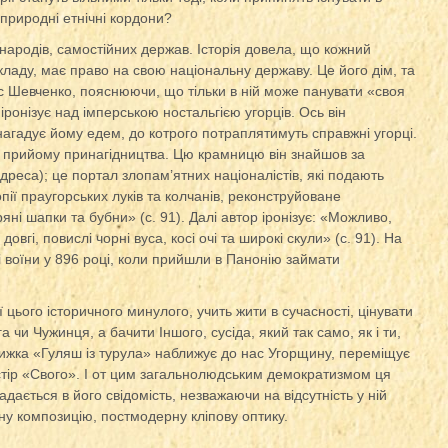
 природні етнічні кордони?
 народів, самостійних держав. Історія довела, що кожний
складу, має право на свою національну державу. Це його дім, та
с Шевченко, пояснюючи, що тільки в ній може панувати «своя
іронізує над імперською ностальгією угорців. Ось він
нагадує йому едем, до котрого потраплятимуть справжні угорці.
 прийому принагідництва. Цю крамницю він знайшов за
реса); це портал злопам’ятних націоналістів, які подають
пії праугорських луків та колчанів, реконструйоване
яні шапки та бубни» (с. 91). Далі автор іронізує: «Можливо,
вгі, повислі чорні вуса, косі очі та широкі скули» (с. 91). На
і воїни у 896 році, коли прийшли в Панонію займати
ї цього історичного минулого, учить жити в сучасності, цінувати
а чи Чужинця, а бачити Іншого, сусіда, який так само, як і ти,
Книжка «Гуляш із турула» наближує до нас Угорщину, переміщує
остір «Свого». І от цим загальнолюдським демократизмом ця
ається в його свідомість, незважаючи на відсутність у ній
ну композицію, постмодерну кліпову оптику.