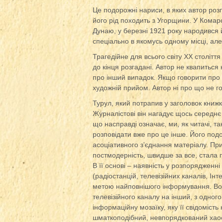
Це подорожні нариси, в яких автор роз
його рід походить з Угорщини. У Комаро
Дунаю, у березні 1921 року народився й
спеціально в якомусь одному місці, але р
Трагедійне для всього світу ХХ століття 
до кінця розгадані. Автор не квапиться 
про інший випадок. Якщо говорити про в
художній прийом. Автор ні про що не го
Турул, який потрапив у заголовок книж
Журналістові він нагадує щось середнє 
що насправді означає, ми, як читачі, та
розповідати вже про це інше. Його подо
асоціативного з’єднання матеріалу. Пр
постмодерність, швидше за все, стала 
В її основі – наявність у розпорядженн
(радіостанцій, телевізійних каналів, Ін
метою найповнішого інформування. Вона
телевізійного каналу на інший, з одног
інформаційну мозаїку, яку її свідомість
шматкоподібний, невпорядкований хаос