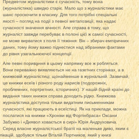
Предметом журналістики є сучасність, тому вона
(журналістика) швидко старіє.
Мало що з журналістики має
шанс проскочити в класику. Для того потрібні спеціальні
якості – погляд на події з певної метапозиції, яка надає
сучасності значення вічності. Але справа в тому, що
журналіст завжди перебуває в полоні цієї ж самої сучасності,
не може вирватися з поля її тяжіння. Він – збирач емпіричних
даних, тому йому важко піднестися над зібраними фактами
до рівня узагальнюючої концепції.
Але певні поривання в цьому напрямку все ж робляться.
Вони переважно виявляються не на газетних сторінках, а в
книжковій журналістиці; щонайменше в журнальній. Зазвичай,
це книжки есеїв і різного роду нарисів (подорожніх,
проблемних, портретних, історичних). У нашій бідній країні до
видання таких книжок справа доходить рідко. Книжкова
журналістика доступна тільки видатним письменникам
сучасності, які працюють в есеїстиці. Як на приклади, можна
послатися на книжки «Хроніки від Фортінбраса» Оксани
Забужко і «Диявол ховається в сирі» Юрія Андруховича.
Серед власне журналістської братії на маленьке диво, яким є
ікацій, здобувся тільки Віталій Портников, який у книзі