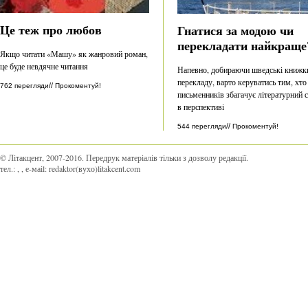
Це теж про любов
Гнатися за модою чи
перекладати найкраще
Якщо читати «Машу» як жанровий роман,
це буде невдячне читання
Напевно, добираючи шведські книжк
перекладу, варто керуватись тим, хто
//
762 перегляди
Прокоментуй!
письменників збагачує літературний 
в перспективі
//
544 перегляди
Прокоментуй!
© Літакцент, 2007-2016
.
Передрук матеріалів тільки з дозволу редакції.
тел.:
,
, е-маіl:
redaktor(вухо)litakcent.com