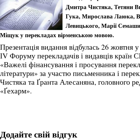
Дмитра Чистяка, Тетяни В
Гука, Мирослава Лаюка, В
Левицького, Марії Семаши
Міщук у перекладах вірменською мовою.
Презентація видання відбулась 26 жовтня у
ІV Форуму перекладачів і видавців країн С
«Важелі фінансування і просування перек
літератури» за участю письменника і пере
Чистяка та Ґранта Алесаняна, головного р
«Ґехарм».
Додайте свій відгук