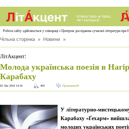
Робота сайту здійснюється у співпраці з Центром досліджень сучасної літератури п
Чільна сторінка
»
Новини
»
:
ЛітАкцент
Молода українська поезія в Нагі
Карабаху
02 Лис 2010 14:16
403
Прокоментуй!
У літературно-мистецькому
Карабаху «Ґехарм» вийшла
молодих українських поеті