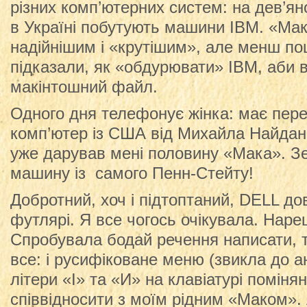
різних комп’ютерних систем: на дев’яно
в Україні побутують машини IBM. «Ма
надійнішим і «крутішим», але менш п
підказали, як «обдурювати» ІВМ, аби в
макінтошний файл.
Одного дня телефонує жінка: має пере
комп’ютер із США від Михайла Найдана
уже дарував мені половину «Мака». З
машину із самого Пенн-Стейту!
Добротний, хоч і підтоптаний, DELL до
футлярі. Я все чогось очікувала. Наре
Спробувала бодай речення написати, 
все: і русифіковане меню (звикла до ан
літери «І» та «И» на клавіатурі поміня
співвідносити з моїм рідним «Маком».