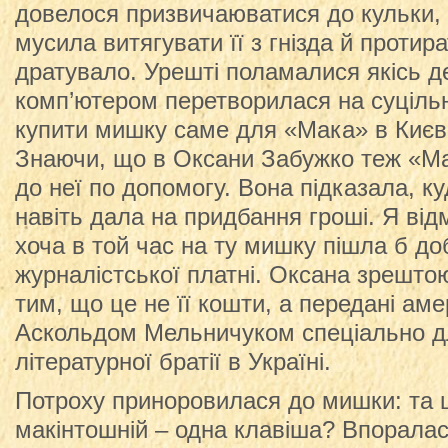
довелося призвичаюватися до кульки, t
мусила витягувати її з гнізда й протир
дратувало. Урешті поламалися якісь де
комп’ютером перетворилася на суцільн
купити мишку саме для «Мака» в Києв
Знаючи, що в Оксани Забужко теж «Ма
до неї по допомогу. Вона підказала, ку
навіть дала на придбання гроші. Я від
хоча в той час на ту мишку пішла б д
журналістської платні. Оксана зрешт
тим, що це не її кошти, а передані а
Аскольдом Мельничуком спеціально д
літературної братії в Україні.
Потроху приноровилася до мишки: та щ
макінтошній – одна клавіша? Впоралас