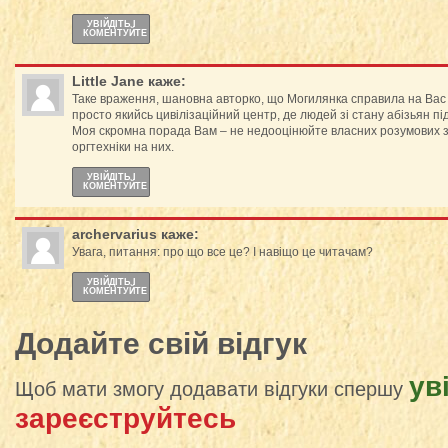
УВІЙДІТЬ І
КОМЕНТУЙТЕ
Little Jane
каже:
Таке враження, шановна авторко, що Могилянка справила на Вас
просто якийсь цивілізаційний центр, де людей зі стану абізьян під
Моя скромна порада Вам – не недооцінюйте власних розумових з
оргтехніки на них.
УВІЙДІТЬ І
КОМЕНТУЙТЕ
archervarius
каже:
Увага, питання: про що все це? І навіщо це читачам?
УВІЙДІТЬ І
КОМЕНТУЙТЕ
Додайте свій відгук
ув
Щоб мати змогу додавати відгуки спершу
зареєструйтесь