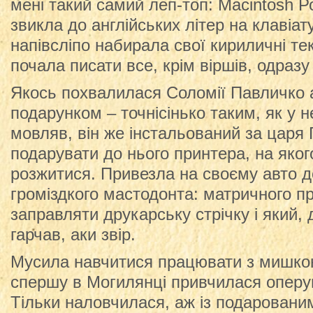
мені такий самий леп-топ: Macintosh 
звикла до англійських літер на клавіат
напівсліпо набирала свої кириличні тек
почала писати все, крім віршів, одразу
Якось похвалилася Соломії Павличко
подарунком – точнісінько таким, як у н
мовляв, він же інстальований за царя 
подарувати до нього принтера, на яког
розжитися. Привезла на своєму авто 
громіздкого мастодонта: матричного пр
заправляти друкарську стрічку і який, 
гарчав, аки звір.
Мусила навчитися працювати з мишкою.
спершу в Могилянці привчилася опер
Тільки наловчилася, аж із подарован