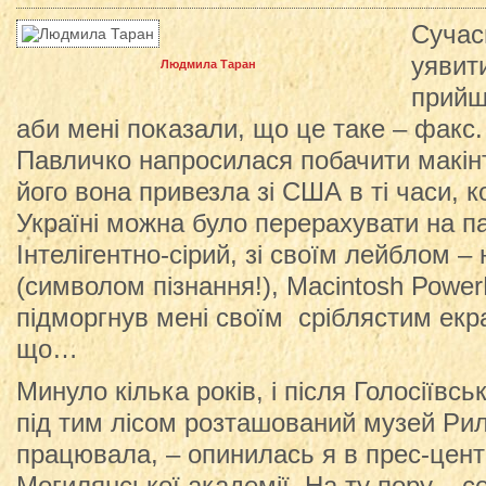
Сучас
уявити
Людмила Таран
прийш
аби мені показали, що це таке – факс
Павличко напросилася побачити макін
його вона привезла зі США в ті часи, к
Україні можна було перерахувати на па
Інтелігентно-сірий, зі своїм лейблом 
(символом пізнання!), Macintosh Роwer
підморгнув мені своїм сріблястим екр
що…
Минуло кілька років, і після Голосіївськ
під тим лісом розташований музей Рил
працювала, – опинилась я в прес-цент