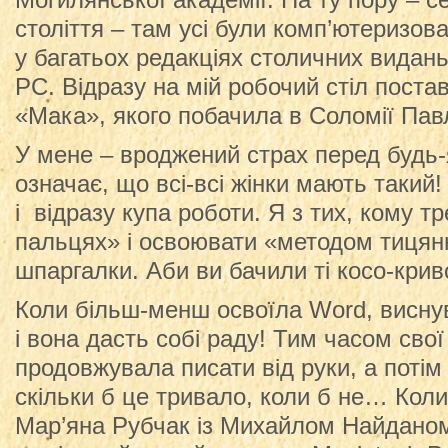
Могилянської академії. На ту пору – с
століття – там усі були комп’ютеризован
у багатьох редакціях столичних видань
РС. Відразу на мій робочий стіл постав
«Мака», якого побачила в Соломії Пав
У мене – вроджений страх перед будь-
означає, що всі-всі жінки мають такий! 
і відразу купа роботи. Я з тих, кому т
пальцях» і освоювати «методом тицян
шпаргалки. Аби ви бачили ті косо-крив
Коли більш-менш освоїла Word, висну
і вона дасть собі раду! Тим часом свої с
продовжувала писати від руки, а потім
скільки б це тривало, коли б не… Коли
Мар’яна Рубчак із Михайлом Найдано