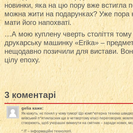
новинки, яка на цю пору вже встигла по
можна жити на подарунках? Уже пора к
мати його напохваті.
…А мою куплену чверть століття тому 
друкарську машинку «Erika» – предмет 
нещодавно позичили для вистави. Вон
цілу епоху.
3 коментарі
gelia
каже:
Як кажуть: нє понял у чому гумор! Що комп*ютерна техніка швидк
київський п*ятикласник ще в четвертому класі переговорив: мовляв,
створюють, щоб учорашні викинути на смітник – заради нових, м
* ІТ – інформаційні технології.