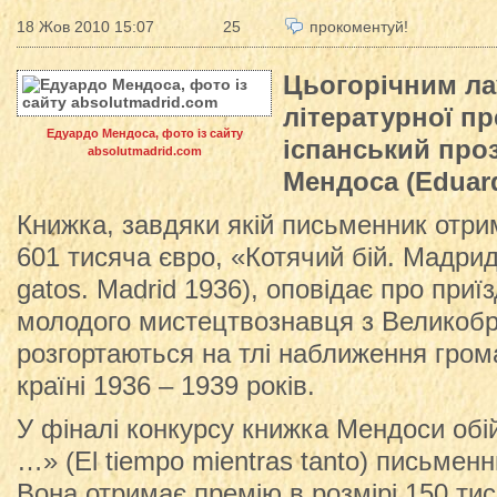
18 Жов 2010 15:07
25
прокоментуй!
Цьогорічним ла
літературної пр
Едуардо Мендоса, фото із сайту
іспанський про
absolutmadrid.com
Мендоса (Eduar
Книжка, завдяки якій письменник отри
601 тисяча євро, «Котячий бій. Мадрид,
gatos. Madrid 1936), оповідає про приїз
молодого мистецтвознавця з Великобрит
розгортаються на тлі наближення гром
країні 1936 – 1939 років.
У фіналі конкурсу книжка Мендоси обі
…» (El tiempo mientras tanto) письмен
Вона отримає премію в розмірі 150 тис