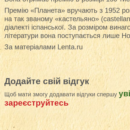
Премію «Планета» вручають з 1952 рок
на так званому «кастельяно» (castell
діалекті іспанської. За розміром винаг
літератури вона поступається лише Ноб
За матеріалами Lenta.ru
Додайте свій відгук
ув
Щоб мати змогу додавати відгуки спершу
зареєструйтесь