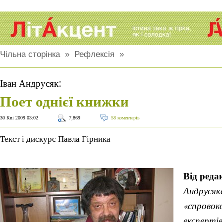
Чільна сторінка
»
Рефлексія
»
:
Іван Андрусяк
Поет однієї книжки
30 Кві 2009 03:02
7,869
58 коментарів
Текст і дискурс Павла Гірника
Від редак
Андрусяка
«спровок
експерті