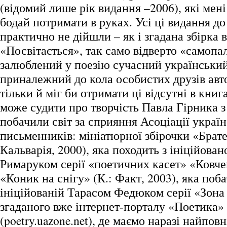
(відомий лише рік видання –2006), які мені 
бодай потримати в руках. Усі ці видання до
практично не дійшли – як і згадана збірка 
«Посвітається», так само відверто «самоп
залюблений у поезію сучасний український
приналежний до кола особистих друзів авто
тільки й міг би отримати ці відсутні в кни
може судити про творчість Павла Гірника з 
побачили світ за сприяння Асоціації украї
письменників: мініатюрної збірочки «Брате 
Кальварія, 2000), яка походить з ініційован
Римаруком серії «поетичних касет» «Ковче
«Коник на снігу» (К.: Факт, 2003), яка поба
ініційованій Тарасом Федюком серії «Зона О
згаданого вже інтернет-порталу «Поетика»
(poetry.uazone.net), де маємо наразі найповн