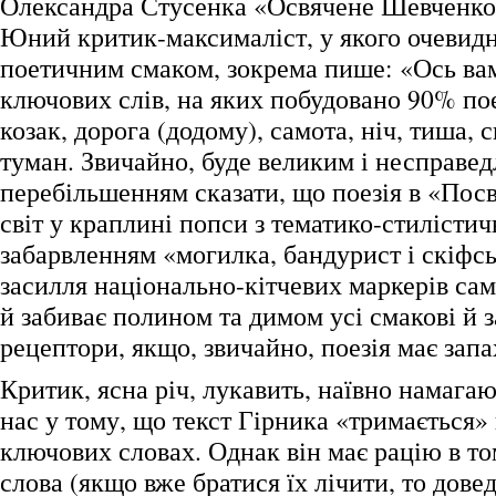
Олександра Стусенка «Освячене Шевченко
Юний критик-максималіст, у якого очевидн
поетичним смаком, зокрема пише: «Ось вам
ключових слів, на яких побудовано 90% пое
козак, дорога (додому), самота, ніч, тиша, с
туман. Звичайно, буде великим і несправе
перебільшенням сказати, що поезія в «Посв
світ у краплині попси з тематико-стилісти
забарвленням «могилка, бандурист і скіфсь
засилля національно-кітчевих маркерів саме
й забиває полином та димом усі смакові й з
рецептори, якщо, звичайно, поезія має запа
Критик, ясна річ, лукавить, наївно намага
нас у тому, що текст Гірника «тримається»
ключових словах. Однак він має рацію в т
слова (якщо вже братися їх лічити, то дове