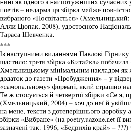
нині як одного з найпотужніших сучасних 
поетів – недарма ця збірка майже повністю
вибраного «Посвітається» (Хмельницький:
Алли Цюпак, 2008), удостоєного Національн
Тараса Шевченка.
***
Із наступними виданнями Павлові Гірнику 
щастило: третя збірка «Китайка» побачила 
Хмельницькому мінімальним накладом як 
додаток до газети «Пробудження» – у відве
«самопальному» форматі, який страшно наві
Те ж стосується й четвертої збірки «Се я
(Хмельницький, 2004) – хоч до неї й увійш
на мене, тексти з дотеперішнього доробку 
збірки «Вибране» (на poetry.uazone.net її ви
зазначені так: 1996, «Бедрихів край» – ???)