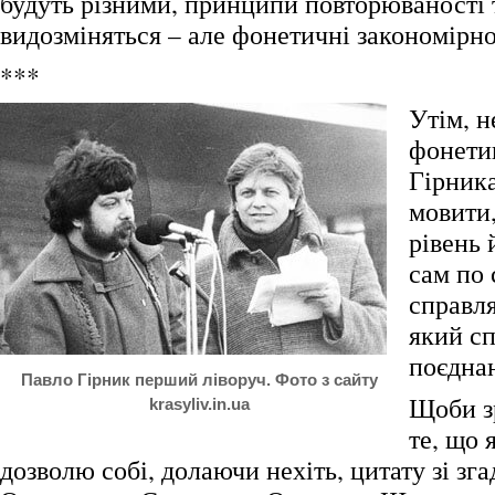
будуть різними, принципи повторюваності
видозміняться – але фонетичні закономірно
***
Утім, н
фонети
Гірника
мовити
рівень 
сам по 
справля
який сп
поєднан
Павло Гірник перший ліворуч. Фото з сайту
Щоби з
krasyliv.in.ua
те, що 
дозволю собі, долаючи нехіть, цитату зі зга