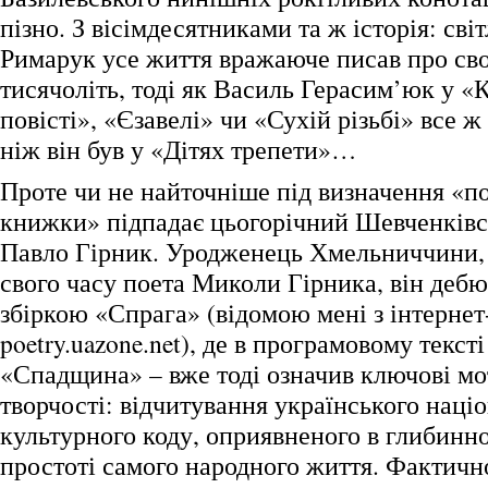
пізно. З вісімдесятниками та ж історія: світ
Римарук усе життя вражаюче писав про с
тисячоліть, тоді як Василь Герасим’юк у «
повісті», «Єзавелі» чи «Сухій різьбі» все ж
ніж він був у «Дітях трепети»…
Проте чи не найточніше під визначення «по
книжки» підпадає цьогорічний Шевченківс
Павло Гірник. Уродженець Хмельниччини, 
свого часу поета Миколи Гірника, він дебю
збіркою «Спрага» (відомою мені з інтернет-
poetry.uazone.net), де в програмовому текст
«Спадщина» – вже тоді означив ключові мо
творчості: відчитування українського наці
культурного коду, оприявненого в глибинн
простоті самого народного життя. Фактично