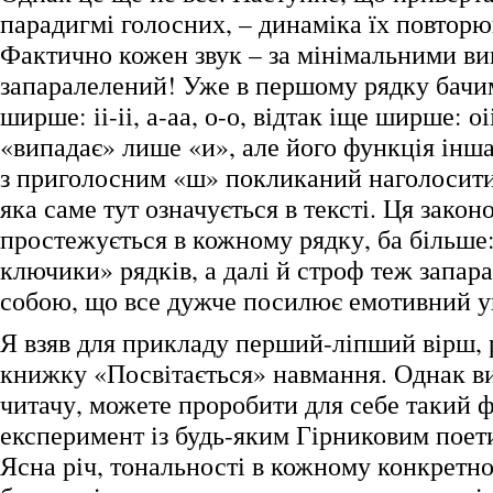
парадигмі голосних, – динаміка їх повторю
Фактично кожен звук – за мінімальними ви
запаралелений! Уже в першому рядку бачимо:
ширше: іі-іі, а-аа, о-о, відтак іще ширше: оі
«випадає» лише «и», але його функція інша
з приголосним «ш» покликаний наголосити 
яка саме тут означується в тексті. Ця закон
простежується в кожному рядку, ба більше
ключики» рядків, а далі й строф теж запа
собою, що все дужче посилює емотивний у
Я взяв для прикладу перший-ліпший вірш,
книжку «Посвітається» навмання. Однак в
читачу, можете проробити для себе такий 
експеримент із будь-яким Гірниковим поет
Ясна річ, тональності в кожному конкретн