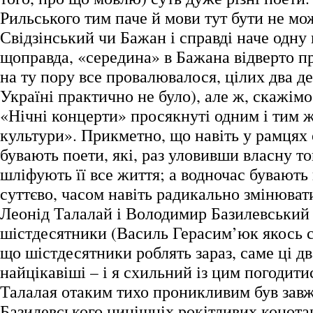
Рильського тим паче й мови тут бути не мо
Свідзінський чи Бажан і справді наче одну
щоправда, «середина» в Бажана відверто п
на ту пору все провалювалося, цілих два де
Україні практично не було), але ж, скажімо
«Нічні концерти» просякнуті одним і тим 
культури». Прикметно, що навіть у рамцях
бувають поети, які, раз уловивши власну то
шліфують її все життя; а водночас бувають 
суттєво, часом навіть радикально змінюват
Леонід Талалай і Володимир Базилевський
шістдесятники (Василь Герасим’юк якось ск
що шістдесятники роблять зараз, саме ці д
найцікавіші – і я схильний із цим погодити
Талалая отаким тихо проникливим був завжд
Базилевського нинішніх рокітливих конота