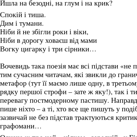
Йшла на безодні, на глум і на крик?
Спокій і тиша.
Дим і тумани.
Ніби й не збігли роки і віки,
Ніби в дорогу ховаєш від мами
Вогку цигарку і три сірники…
Вочевидь така поезія має всі підстави «не 
тим сучасним читачам, які звикли до грани
метафор (тут її маємо лише одну, в третьо
рядку першої строфи – зате ж яку!), так і ти
перевагу постмодерному пастишу. Направду
пише ніхто – а ті, хто все ще пишуть у под
зазвичай не без підстав трактуються крити
графомани…