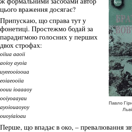
ж формальними засобами автор
цього враження досягає?
Припускаю, що справа тут у
фонетиці. Простежмо бодай за
парадигмою голосних у перших
двох строфах:
оііиа ааоіі
аоіоу ауоіа
иуееооіооиа
еоіаеооііа
ооии іоаааоу
ооіуоаауаи
Павло Гірн
ауоіоиаоуоу
Льві
оиоуіаіоаи
Перше, що впадає в око, – превалювання зв