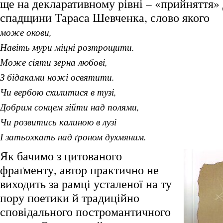
ще на декларативному рівні – «прийняття»
спадщини Тараса Шевченка, слово якого
може окови,
Навіть мури міцні розтрощити.
Може сіяти зерна любові,
З бідаками ножі освятити.
Чи вербою схилитися в тузі,
Добрим сонцем зійти над полями,
Чи розвитись калиною в лузі
І затьохкать над ґроном духмяним.
Як бачимо з цитованого
фраґменту, автор практично не
виходить за рамці усталеної на ту
пору поетики й традиційно
сповідального постромантичного