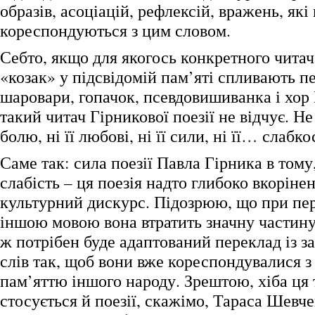
образів, асоціацій, рефлексій, вражень, які
кореспондуються з цим словом.
Себто, якщо для якогось конкретного читач
«козак» у підсвідомій пам’яті спливають п
шаровари, гопачок, псевдовишиванка і хор В
такий читач Гірникової поезії не відчує. Не 
болю, ні її любові, ні її сили, ні її… слабко
Саме так: сила поезії Павла Гірника в тому,
слабість – ця поезія надто глибоко вкоріне
культурний дискурс. Підозрюю, що при пе
іншою мовою вона втратить значну частину
ж потрібен буде адаптований переклад із 
слів так, щоб вони вже кореспондувалися 
пам’яттю іншого народу. Зрештою, хіба ця 
стосується й поезії, скажімо, Тараса Шевче