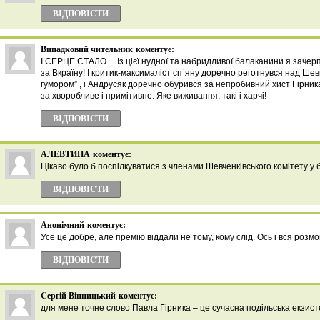
ВІДПОВІCТИ
Випадковий чительник
коментує:
І СЕРЦЕ СТАЛО… Із цієї нудної та набридливої балаканини я зачерп
за Вкраїну! І критик-максималіст сп`яну доречно реготнувся над Ше
гумором” , і Андрусяк доречно обурився за непробивний хист Гірника
за хворобливе і примітивне. Яке виживання, такі і харчі!
ВІДПОВІCТИ
АЛЕВТИНА
коментує:
Цікаво було б поспілкуватися з членами Шевченківського комітету у б
ВІДПОВІCТИ
Анонімний
коментує:
Усе це добре, але премію віддали не тому, кому слід. Ось і вся розмо
ВІДПОВІCТИ
Cергій Вінницький
коментує:
для мене точне слово Павла Гірника – це сучасна подільська екзисте