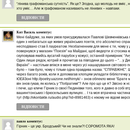
“лінива графоманська сутність”. Як це? Згодна, що молодь не вміє , 
хто уміє… Але ж графоманом називають не лінивих – навпаки.
ВІДПОВІCТИ
Кит Василь
коментує:
Мені байдуже, за яких умов присуджувалася Павлові Шевченківська п
один з небагатьох ще живих українських поетів, хто абсолютно спр
несподівано став її лауреатом. Незбагненним для мене є те, чому у 
повернувся у магазин “Поезія” на Майдані, щоб видерти зі стосика к
скуповував якийсь вусатий парубок у кожусі, останній примірник: “Ан
Один лише рядок, котрий я прочитав за півгодини до цього – “…у Ди
Вкраїні” – настільки впікся в мене через усі нашарування світового 
було – там було, чому є тільки одна правдива назва: “СПРАВЖНЄ”. Ще
через багато років, коли я допомагав хлопцям укладати бібліотечку у
ЮЕйЗоні http://poetry.uazone.net/hirnyk/ – знов обпекло мене “Брате м
він знов гукав, як колись у “Побратимі”? Але про що це я? Звісно ж н
і пече, що кличе Гірник із своєї Пединівки того, кого я давно в собі 
вашингтонських і брюсельських вулицях… І та моя втрачена частина 
тут (http://vkontakte.ru/audio.php?id=8981463) є нікому не відомі верс
ВІДПОВІCТИ
павло
коментує:
Гірник – це укр. Бродський! Чи не знали?! СОРОМОТА ЯКА!