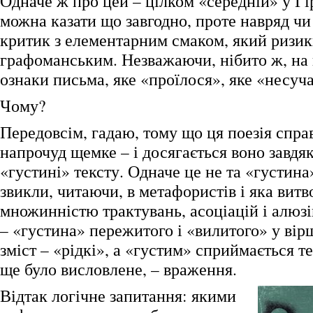
Одначе ж про цей – цілком «середній» у Гі
можна казати що завгодно, проте навряд чи
критик з елементарним смаком, який ризик
графоманським. Незважаючи, нібито ж, на 
ознаки письма, яке «проїлося», яке «несуч
Чому?
Передовсім, гадаю, тому що ця поезія спр
напрочуд щемке – і досягається воно завд
«густині» тексту. Одначе це не та «густина»
звикли, читаючи, в метафористів і яка вит
множинністю трактувань, асоціацій і алюзі
– «густина» пережитого і «вилитого» у вірші
зміст – «рідкі», а «густим» сприймається те
ще було висловлене, – враження.
Відтак логічне запитання: якими