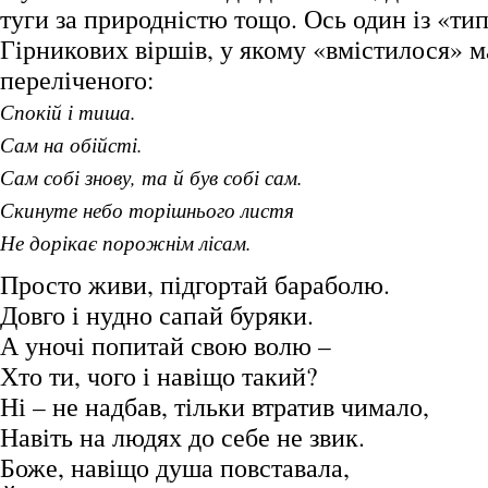
туги за природністю тощо. Ось один із «ти
Гірникових віршів, у якому «вмістилося» м
переліченого:
Спокій і тиша.
Сам на обійсті.
Сам собі знову, та й був собі сам.
Скинуте небо торішнього листя
Не дорікає порожнім лісам.
Просто живи, підгортай бараболю.
Довго і нудно сапай буряки.
А уночі попитай свою волю –
Хто ти, чого і навіщо такий?
Ні – не надбав, тільки втратив чимало,
Навіть на людях до себе не звик.
Боже, навіщо душа повставала,