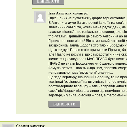
ВІДПОВІCТИ
Іван Андрусяк
коментує:
І ще: Гірник не рухається у фарватері Антонича,
В Антонича дуже багато речей ішло “з голови”; і
звичайний собі піїта, кожен мене радує день, не 
власних пісень” – це геніально вловлено, але він
“почуттям”. Принаймні це самого Антонича аж ні
Гірника повною мірою! Він саме такий, як в оцій
заздрісника Павла щодо “а хто такий Бродський
підтверджує! Павло хотів принизити Гірника, бо 
але Павло не розуміє, що самодостатній (не скаж
компетенція часу) поет МАЄ ПРАВО бути пияком
ПРАВО не знати Бродського чи будь-кого іншого
йому живеться – навіть якщо нам, простим смерт
неправильно і має “якісь не ті” знання…
Що ж до верлібру, шановний Ворошку, то це про
теж іноді “озвіряюся” на штучність і непоетичніс
постмодерного верлібру – але насправді капості 
самої цієї форми вірша, а лише від невміння нею
верлібрі, й у силабо-тоніці – поет, а графоман 
ВІДПОВІCТИ
Соломія
коментує: