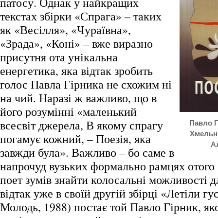
патосу. Однак у найкращих
текстах збірки «Спрага» – таких
як «Весілля», «Чураївна»,
«Зрада», «Коні» – вже виразно
присутня ота унікальна
енергетика, яка відтак зробить
голос Павла Гірника не схожим ні
на чий. Наразі ж важливо, що в
його розумінні «маленький
всесвіт джерела, В якому спрагу
Павло Г
Хмельн
погамує кожний, – Поезія, яка
А
завжди була». Важливо – бо саме в
напрочуд вузьких формально рамцях отого
поет зумів знайти колосальні можливості д
відтак уже в своїй другій збірці «Летіли г
Молодь, 1988) постає той Павло Гірник, як