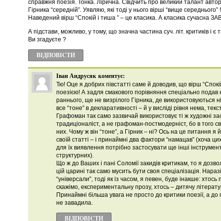
справжня поезія. Тонка. Лірична. Свідчить про великий талант автор
Гірника “середній”. Уявляю, які тоді у нього вірші “вище середнього” 
Наведений вірш “Спокій і тиша ” – це класика. А класика сучасна З
А підстави, можливо, у тому, що значна частина суч. літ. критиків і 
Ви згадуєте ?
ВІДПОВІCТИ
Іван Андрусяк
коментує:
Тю! Оце я добрих півстатті саме й доводив, що вірш “Спок
поезією! А задля смакового порівняння спеціально подав 
раннього, ще не визрілого Гірника, де використовуються ні
все “тоне” в декларативності – й у висліді рівня нема, текст
Графоман так само зазвичай використовує ті ж художні з
традиціоналіст, а не графоман-постмодерніст, бо в того сво
них. Чому ж він “тоне”, а Гірник – ні? Ось на це питання я 
своїй статті – і принаймні два фактори “намацав” (хоча ци
для їх виявлення потрібно застосувати ще інші інструмента
структурних).
Що ж до Ваших і пані Соломії закидів критикам, то я дозво
цій царині так само мусить бути своя спеціалізація. Нараз
“універсали”, тоді як із часом, я певен, буде інакше: хтос
скажімо, експериментальну прозу, хтось – дитячу літературу
Принаймні більша увага не просто до критики поезії, а до 
не завадила.
ВІДПОВІCТИ