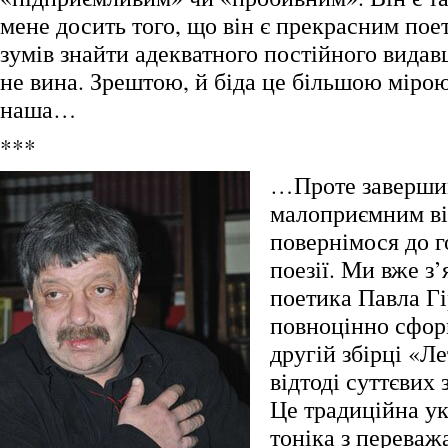
мене досить того, що він є прекрасним поет
зумів знайти адекватного постійного видавця
не вина. Зрештою, й біда це більшою мірою
наша…
***
…Проте заверши
малоприємним ві
повернімося до г
поезії. Ми вже з
поетика Павла Гі
повноцінно сфор
другій збірці «Л
відтоді суттєвих 
Це традиційна ук
тоніка з перева