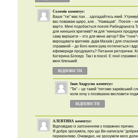
Соломія
коментує:
Ваше “тю” має пах …здогадайтесь який. Утримуйт
вас поважаю щиро, але…”Намацав”.. Поезія – н
варто. Мені подобається поезія Рабіндраната Та
для нинішніх критиків? як для “нинішніх продукув
саму вирішити – хто для мене автор? Він “тоне”ч
вирощувати критиків- дідів Мазаїв ( для спасінн
справжній – до його книги рука потягнеться і вдр
ефемериди продукують? Питання риторичне. Ком
Катерина Білокур. Так і в поезії. Є генії справжні
мені близький.
ВІДПОВІCТИ
Іван Андрусяк
коментує:
“Тю” – це такий “питомо харківський сл
коли хочу з посмішкою висловити подив
ВІДПОВІCТИ
АЛЕВТИНА
коментує:
Відповідаю із запізненням з поважних причин.
Я добре зрозуміла, про що Ви написали “добрих 
переконливо. Очевидно, не зрозуміли мого допи