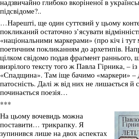
надзвичайно глибоко вкоріненої в українсь
підсвідоме?..
…Нарешті, ще один суттєвий у цьому конте
покликаний остаточно з’ясувати відмінніст
«національними маркерами» (про кіч і тут 
поетичним поклика́нням до архетипів. Нап
цілком свідомо подав фраґмент раннього, 
визрілого тексту того ж Павла Гірника, – і
«Спадщина». Там іще бачимо «маркери» – д
патосність. Далі ж від них не лишається й с
починається поезія…
***
На цьому вочевидь можна
поставити… трикрапку. Я
зупинився лише на двох аспектах