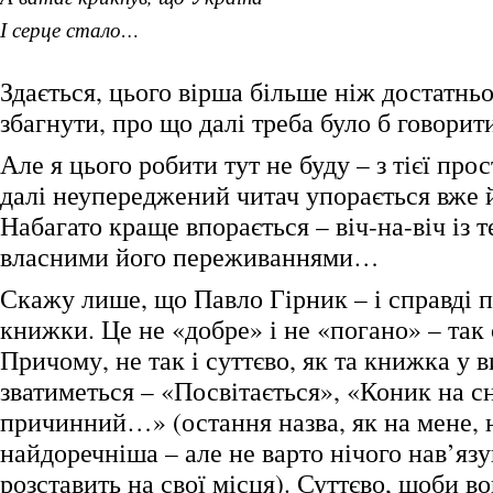
І серце стало…
Здається, цього вірша більше ніж достатньо
збагнути, про що далі треба було б говорит
Але я цього робити тут не буду – з тієї пр
далі неупереджений читач упорається вже й
Набагато краще впорається – віч-на-віч із т
власними його переживаннями…
Скажу лише, що Павло Гірник – і справді п
книжки. Це не «добре» і не «погано» – так є,
Причому, не так і суттєво, як та книжка у в
зватиметься – «Посвітається», «Коник на сн
причинний…» (остання назва, як на мене, 
найдоречніша – але не варто нічого нав’язу
розставить на свої місця). Суттєво, щоби в