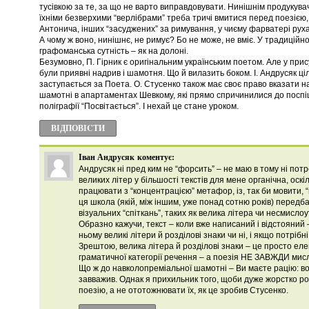
тусівкою за те, за що не варто виправдовувати. Нинішнім продукува
їхніми безверхими “верлібрами” треба тричі вмитися перед поезією,
Антонича, інших “засуджених” за римування, у чиєму фарватері руха
А чому ж воно, нинішнє, не римує? Бо не може, не вміє. У традиційно
графоманська сутність – як на долоні.
Безумовно, П. Гірник є оригінальним українським поетом. Але у при
були приявні надрив і шамотня. Що й вилазить боком. І. Андрусяк ц
заступається за Поета. О. Стусенко також має своє право вказати на
шамотні в апартаментах Шевкому, які прямо спричинилися до поспі
поліграфії “Посвітається”. І нехай це стане уроком.
ВІДПОВІCТИ
Іван Андрусяк
коментує:
Андрусяк ні пред ким не “форсить” – не маю в тому ні потр
великих літер у більшості текстів для мене органічна, оск
працювати з “концентрацією” метафор, із, так би мовити,
ця школа (якій, між іншим, уже понад сотню років) передба
візуальних “спіткань”, таких як велика літера чи несмисл
Образно кажучи, текст – коли вже написаний і відстояний –
ньому великі літери й розділові знаки чи ні, і якщо потрібні
Зрештою, велика літера й розділові знаки – це просто е
граматичної категорії речення – а поезія НЕ ЗАВЖДИ мис
Що ж до навколопреміальної шамотні – Ви маєте рацію: вон
завважив. Однак я прихильник того, щоби дуже жорстко р
поезію, а не ототожнювати їх, як це зробив Стусенко.