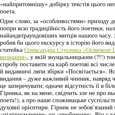
«найпритомнішу» добірку текстів цього не
поета.
Одне слово, за «особливостями» приходу д
попри всю традиційність його поетики, на
найандеґраундовіших митців нашого часу. 
робив би цього екскурсу в історію його вид
статейка
Олександра Стусенка «Освячене
визнання»
, у якій знущальницьким (?!!) то
спробу поставити на карб поетові всі числе
й видавничі ляпи збірки «Посвітається». Яс
видання – дуже важливий чинник, навряд ч
це заперечувати; одначе відсутність її в б
Гірника, як на мене, свідчить зле не про нь
поета!), а про наше споживацьке суспільств
духовні орієнтири. Гірник не зобов’язаний
«підприємливим» чи «пробивним». Він є так