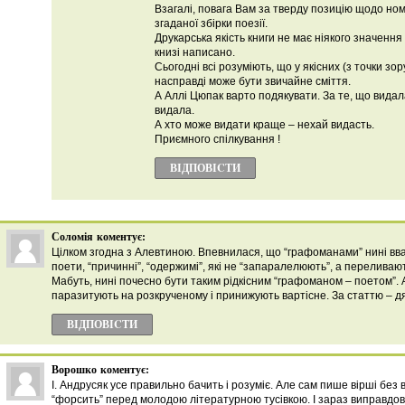
Взагалі, повага Вам за тверду позицію щодо ном
згаданої збірки поезії.
Друкарська якість книги не має ніякого значення 
книзі написано.
Сьогодні всі розуміють, що у якісних (з точки зо
насправді може бути звичайне сміття.
А Аллі Цюпак варто подякувати. За те, що видала
видала.
А хто може видати краще – нехай видасть.
Приємного спілкування !
ВІДПОВІCТИ
Соломія
коментує:
Цілком згодна з Алевтиною. Впевнилася, що “графоманами” нині вв
поети, “причинні”, “одержимі”, які не “запаралелюють”, а переливают
Мабуть, нині почесно бути таким рідкісним “графоманом – поетом”. А
паразитують на розкрученому і принижують вартісне. За статтю – д
ВІДПОВІCТИ
Ворошко
коментує:
І. Андрусяк усе правильно бачить і розуміє. Але сам пише вірші без 
“форсить” перед молодою літературною тусівкою. І зараз виправдову