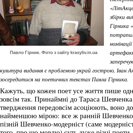
«ЛітАкце
збірки в
Гірника 
потрапила
номінації
артефакт
Павло Гірник. Фото з сайту krasyliv.in.ua
заперечу
культура видання є проблемою украй гострою, Іван А
зосередитися на поетичних текстах Павла Гірника.
Кажуть, що кожен поет усе життя пише од
зовсім так. Принаймні до Тараса Шевченка,
твердження передовсім асоціюють, воно до
найменшою мірою: все ж ранній Шевченко
пізній Шевченко-модерніст (саме модерніст
того, про що мовлю) суть дуже різні поети