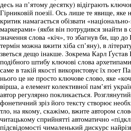
десь на п’ятому десятку) відіграють ключо
Гірниковій поезії. Ось лише те явище, яке 
критик намагається обізвати «національно
маркерами» (якби він потрудився знайти в
значення слова «кіч», то збагнув би, що до
термін можна вжити хіба сп’яну), в літерат
зветься дещо інакше. Зокрема Карл Ґустав
подібного штибу ключові слова архетипами
саме в такій якості використовує їх поет П
нього це не просто ключове слово, яке «коч
вірша, а елемент колективної пам’яті україн
автор регулярно покликається. Розглянути
фонетичний зріз його тексту створює необ
тло, на якому, скажімо, вжите автором слов
читацькому сприйнятті автоматично «підк
підсвідомості чималенький дискурс найрі