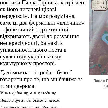
поетики Павла Гірника, котрі мені
як його читачеві цікаві
передовсім. На моє розуміння,
саме ці два формальні «ключики»
– фонетичний і архетипний –
відкривають двері до розуміння
непересічності, ба навіть
унікальності цього поета в
сучасному українському
культурному просторі.
Далі можна – і треба – було б
говорити про те, що ми бачимо за
Павло Гі
тими дверима:
Ки
У зимну днину, в лиху годину
Летіли гуси над білим ставом.
А ватаг крикнув, що Україна –