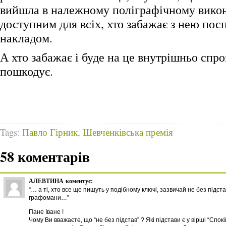
вийшла в належному поліграфічному викон
доступним для всіх, хто забажає з нею пос
накладом.
А хто забажає і буде на це внутрішньо спр
пошкодує.
Tags:
Павло Гірник
,
Шевченківська премія
58 коментарів
АЛЕВТИНА
коментує:
“… а ті, хто все ще пишуть у подібному ключі, зазвичай не без підст
графомани…”
Пане Іване !
Чому Ви вважаєте, що “не без підстав” ? Які підстави є у вірші “Спокі