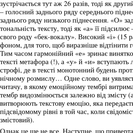
зустрічається тут аж 26 разів, тоді як други
– голосний заднього ряду середнього підне
заднього ряду низького піднесення. «О» за
тональність тексту, тоді як «а» її підсилює
свого роду «бек-вокалу». Високий «і» (15 р
фоном, для того, щоб виразніше відтінити 
Тим часом гармонійний «е» зринає винятков
тексті метафора (!), а «у» й «и» вступають 
строфі, де в тексті монотонний будень про
нічному розмислу… Одне слово, ви уявляєт
читачу, в якому емоційному тембрі витрима
тембр видозмінюється залежно від змісту (а
витворюють текстову емоцію, яка передаєт
підсвідомому рівні в той час, коли свідоміс
змістовий).
Однак це ще не все. Наступне, що приверта