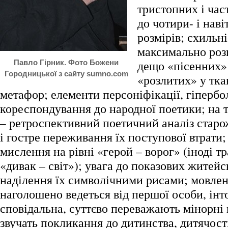
тристопних і час
до чотири- і нав
розмірів; схильні
максимально розг
дещо «пісенних» 
Павло Гірник. Фото Божени
Городницької з сайту sumno.com
«розлитих» у тка
метафор; елементи персоніфікації, гіпербол
кореспондування до народної поетики; на 
– ретроспективний поетичний аналіз старо
і гостре переживання їх поступової втрати
мислення на рівні «герой – ворог» (іноді 
«дивак – світ»); увага до показових житейс
наділення їх символічними рисами; мовле
наголошено ведеться від першої особи, інт
сповідальна, суттєво переважають мінорні 
звучать покликання до дитинства, дитячості