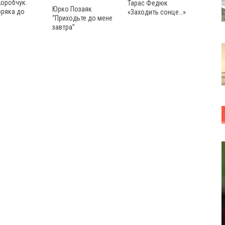
Коробчук.
Тарас Федюк
Юрко Позаяк
оряка до
«Заходить сонце…»
“Приходьте до мене
завтра”