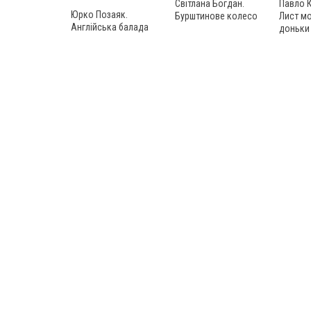
Павло 
Світлана Богдан.
Юрко Позаяк.
Лист м
Бурштинове колесо
Англійська балада
доньки