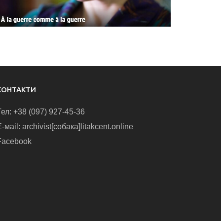
КОНТАКТИ
Тел: +38 (097) 927-45-36
-маіl: archivist[собака]litakcent.online
Facebook