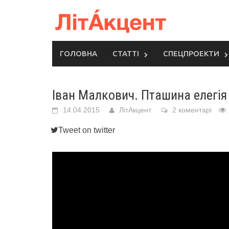
Skip
to
content
ГОЛОВНА
СТАТТІ
СПЕЦПРОЕКТИ
Іван Малкович. Пташина елегія
14.04.2015
ЛітАкцент
2 коментарі
Tweet on twitter