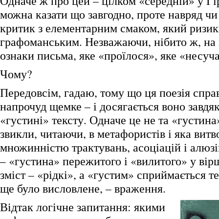
Одначе ж про цей – цілком «середній» у Гі
можна казати що завгодно, проте навряд чи
критик з елементарним смаком, який ризик
графоманським. Незважаючи, нібито ж, на 
ознаки письма, яке «проїлося», яке «несуч
Чому?
Передовсім, гадаю, тому що ця поезія спр
напрочуд щемке – і досягається воно завд
«густині» тексту. Одначе це не та «густина»
звикли, читаючи, в метафористів і яка вит
множинністю трактувань, асоціацій і алюзі
– «густина» пережитого і «вилитого» у вірші
зміст – «рідкі», а «густим» сприймається те
ще було висловлене, – враження.
Відтак логічне запитання: якими