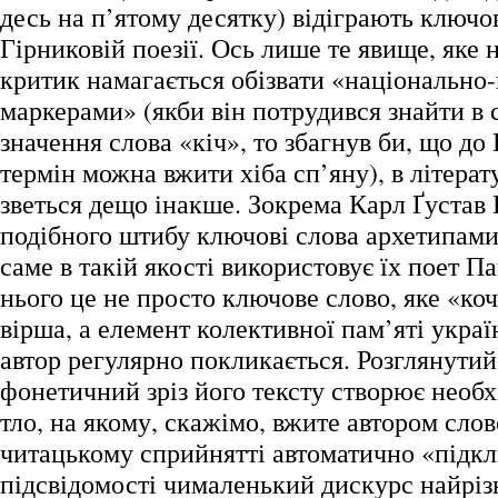
десь на п’ятому десятку) відіграють ключо
Гірниковій поезії. Ось лише те явище, яке 
критик намагається обізвати «національно
маркерами» (якби він потрудився знайти в
значення слова «кіч», то збагнув би, що до
термін можна вжити хіба сп’яну), в літерат
зветься дещо інакше. Зокрема Карл Ґустав
подібного штибу ключові слова архетипами
саме в такій якості використовує їх поет П
нього це не просто ключове слово, яке «коч
вірша, а елемент колективної пам’яті україн
автор регулярно покликається. Розглянути
фонетичний зріз його тексту створює необ
тло, на якому, скажімо, вжите автором слов
читацькому сприйнятті автоматично «підк
підсвідомості чималенький дискурс найрі