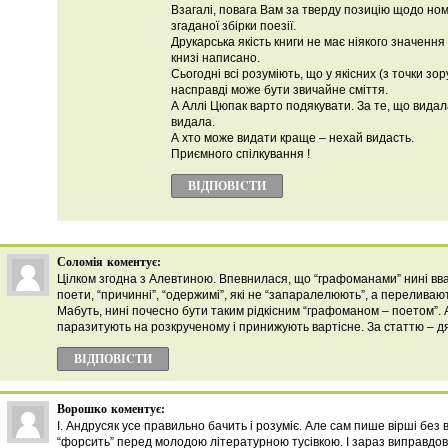
Взагалі, повага Вам за тверду позицію щодо ном
згаданої збірки поезії.
Друкарська якість книги не має ніякого значення 
книзі написано.
Сьогодні всі розуміють, що у якісних (з точки зо
насправді може бути звичайне сміття.
А Аллі Цюпак варто подякувати. За те, що видала
видала.
А хто може видати краще – нехай видасть.
Приємного спілкування !
ВІДПОВІCТИ
Соломія
коментує:
Цілком згодна з Алевтиною. Впевнилася, що “графоманами” нині вв
поети, “причинні”, “одержимі”, які не “запаралелюють”, а переливают
Мабуть, нині почесно бути таким рідкісним “графоманом – поетом”. А
паразитують на розкрученому і принижують вартісне. За статтю – д
ВІДПОВІCТИ
Ворошко
коментує:
І. Андрусяк усе правильно бачить і розуміє. Але сам пише вірші без 
“форсить” перед молодою літературною тусівкою. І зараз виправдову