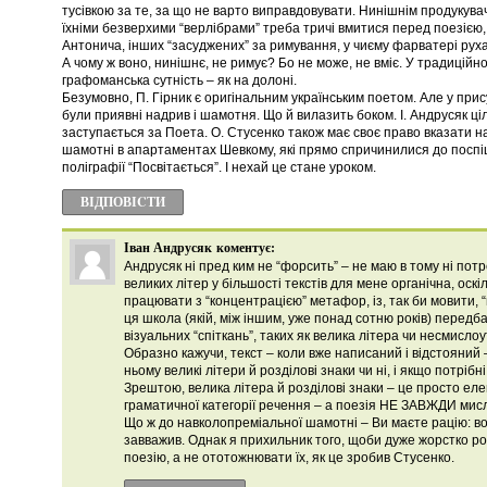
тусівкою за те, за що не варто виправдовувати. Нинішнім продукува
їхніми безверхими “верлібрами” треба тричі вмитися перед поезією,
Антонича, інших “засуджених” за римування, у чиєму фарватері руха
А чому ж воно, нинішнє, не римує? Бо не може, не вміє. У традиційно
графоманська сутність – як на долоні.
Безумовно, П. Гірник є оригінальним українським поетом. Але у при
були приявні надрив і шамотня. Що й вилазить боком. І. Андрусяк ц
заступається за Поета. О. Стусенко також має своє право вказати на
шамотні в апартаментах Шевкому, які прямо спричинилися до поспі
поліграфії “Посвітається”. І нехай це стане уроком.
ВІДПОВІCТИ
Іван Андрусяк
коментує:
Андрусяк ні пред ким не “форсить” – не маю в тому ні потр
великих літер у більшості текстів для мене органічна, оск
працювати з “концентрацією” метафор, із, так би мовити,
ця школа (якій, між іншим, уже понад сотню років) передба
візуальних “спіткань”, таких як велика літера чи несмисл
Образно кажучи, текст – коли вже написаний і відстояний –
ньому великі літери й розділові знаки чи ні, і якщо потрібні
Зрештою, велика літера й розділові знаки – це просто е
граматичної категорії речення – а поезія НЕ ЗАВЖДИ мис
Що ж до навколопреміальної шамотні – Ви маєте рацію: вон
завважив. Однак я прихильник того, щоби дуже жорстко р
поезію, а не ототожнювати їх, як це зробив Стусенко.