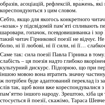
образів, асоціацій, рефлексій, вражень, які
кореспондуються з цим словом.
Себто, якщо для якогось конкретного читач
«козак» у підсвідомій пам’яті спливають п
шаровари, гопачок, псевдовишиванка і хор В
такий читач Гірникової поезії не відчує. Не 
болю, ні її любові, ні її сили, ні її… слабко
Саме так: сила поезії Павла Гірника в тому,
слабість – ця поезія надто глибоко вкоріне
культурний дискурс. Підозрюю, що при пе
іншою мовою вона втратить значну частину
ж потрібен буде адаптований переклад із 
слів так, щоб вони вже кореспондувалися 
пам’яттю іншого народу. Зрештою, хіба ця 
стосується й поезії, скажімо, Тараса Шевче