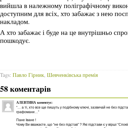
вийшла в належному поліграфічному викон
доступним для всіх, хто забажає з нею пос
накладом.
А хто забажає і буде на це внутрішньо спр
пошкодує.
Tags:
Павло Гірник
,
Шевченківська премія
58 коментарів
АЛЕВТИНА
коментує:
“… а ті, хто все ще пишуть у подібному ключі, зазвичай не без підст
графомани…”
Пане Іване !
Чому Ви вважаєте, що “не без підстав” ? Які підстави є у вірші “Спокі