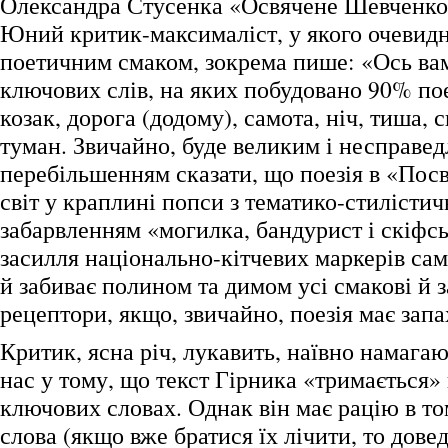
Олександра Стусенка «Освячене Шевченко
Юний критик-максималіст, у якого очевидн
поетичним смаком, зокрема пише: «Ось вам
ключових слів, на яких побудовано 90% пое
козак, дорога (додому), самота, ніч, тиша, с
туман. Звичайно, буде великим і несправе
перебільшенням сказати, що поезія в «Посв
світ у краплині попси з тематико-стилісти
забарвленням «могилка, бандурист і скіфсь
засилля національно-кітчевих маркерів саме
й забиває полином та димом усі смакові й з
рецептори, якщо, звичайно, поезія має запа
Критик, ясна річ, лукавить, наївно намага
нас у тому, що текст Гірника «тримається»
ключових словах. Однак він має рацію в т
слова (якщо вже братися їх лічити, то дове