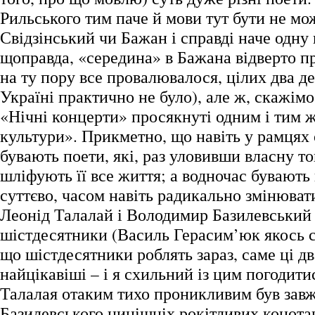
Рильського тим паче й мови тут бути не мо
Свідзінський чи Бажан і справді наче одну
щоправда, «середина» в Бажана відверто п
на ту пору все провалювалося, цілих два де
Україні практично не було), але ж, скажімо
«Нічні концерти» просякнуті одним і тим 
культури». Прикметно, що навіть у рамцях
бувають поети, які, раз уловивши власну то
шліфують її все життя; а водночас бувають 
суттєво, часом навіть радикально змінюват
Леонід Талалай і Володимир Базилевський
шістдесятники (Василь Герасим’юк якось ск
що шістдесятники роблять зараз, саме ці д
найцікавіші – і я схильний із цим погодити
Талалая отаким тихо проникливим був завжд
Базилевського нинішніх рокітливих конота