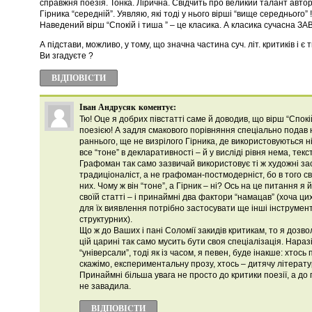
справжня поезія. Тонка. Лірична. Свідчить про великий талант автор
Гірника “середній”. Уявляю, які тоді у нього вірші “вище середнього” 
Наведений вірш “Спокій і тиша ” – це класика. А класика сучасна З
А підстави, можливо, у тому, що значна частина суч. літ. критиків і 
Ви згадуєте ?
ВІДПОВІCТИ
Іван Андрусяк
коментує:
Тю! Оце я добрих півстатті саме й доводив, що вірш “Спок
поезією! А задля смакового порівняння спеціально подав 
раннього, ще не визрілого Гірника, де використовуються ні
все “тоне” в декларативності – й у висліді рівня нема, текст
Графоман так само зазвичай використовує ті ж художні з
традиціоналіст, а не графоман-постмодерніст, бо в того сво
них. Чому ж він “тоне”, а Гірник – ні? Ось на це питання я 
своїй статті – і принаймні два фактори “намацав” (хоча ци
для їх виявлення потрібно застосувати ще інші інструмента
структурних).
Що ж до Ваших і пані Соломії закидів критикам, то я дозво
цій царині так само мусить бути своя спеціалізація. Нараз
“універсали”, тоді як із часом, я певен, буде інакше: хтос
скажімо, експериментальну прозу, хтось – дитячу літературу
Принаймні більша увага не просто до критики поезії, а до 
не завадила.
ВІДПОВІCТИ