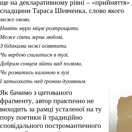
ще на декларативному рівні – «прийняття»
спадщини Тараса Шевченка, слово якого
може окови,
Навіть мури міцні розтрощити.
Може сіяти зерна любові,
З бідаками ножі освятити.
Чи вербою схилитися в тузі,
Добрим сонцем зійти над полями,
Чи розвитись калиною в лузі
І затьохкать над ґроном духмяним.
Як бачимо з цитованого
фраґменту, автор практично не
виходить за рамці усталеної на ту
пору поетики й традиційно
сповідального постромантичного