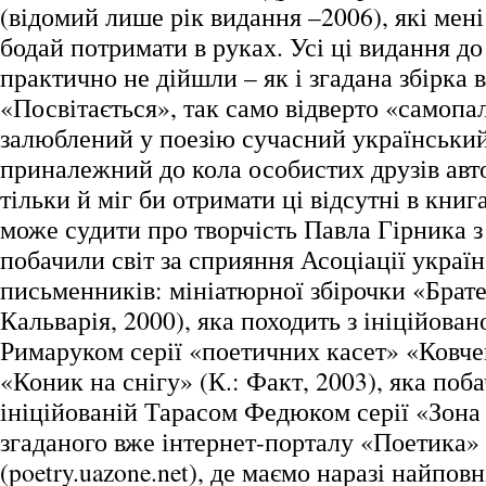
(відомий лише рік видання –2006), які мені 
бодай потримати в руках. Усі ці видання до
практично не дійшли – як і згадана збірка 
«Посвітається», так само відверто «самоп
залюблений у поезію сучасний український
приналежний до кола особистих друзів авто
тільки й міг би отримати ці відсутні в кни
може судити про творчість Павла Гірника з 
побачили світ за сприяння Асоціації украї
письменників: мініатюрної збірочки «Брате 
Кальварія, 2000), яка походить з ініційован
Римаруком серії «поетичних касет» «Ковче
«Коник на снігу» (К.: Факт, 2003), яка поба
ініційованій Тарасом Федюком серії «Зона О
згаданого вже інтернет-порталу «Поетика»
(poetry.uazone.net), де маємо наразі найповн