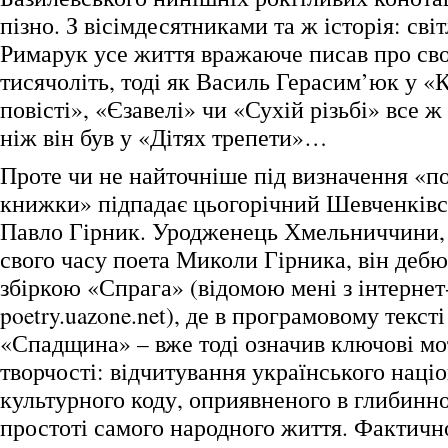
пізно. З вісімдесятниками та ж історія: світ
Римарук усе життя вражаюче писав про с
тисячоліть, тоді як Василь Герасим’юк у «
повісті», «Єзавелі» чи «Сухій різьбі» все ж
ніж він був у «Дітях трепети»…
Проте чи не найточніше під визначення «по
книжки» підпадає цьогорічний Шевченківс
Павло Гірник. Уродженець Хмельниччини, 
свого часу поета Миколи Гірника, він дебю
збіркою «Спрага» (відомою мені з інтернет-
poetry.uazone.net), де в програмовому текст
«Спадщина» – вже тоді означив ключові мо
творчості: відчитування українського наці
культурного коду, оприявненого в глибинн
простоті самого народного життя. Фактично