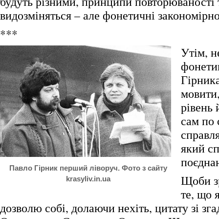
будуть різними, принципи повторюваності
видозміняться – але фонетичні закономірно
***
Утім, н
фонети
Гірника
мовити
рівень 
сам по 
справля
який сп
поєднан
Павло Гірник перший ліворуч. Фото з сайту
Щоби з
krasyliv.in.ua
те, що 
дозволю собі, долаючи нехіть, цитату зі зга