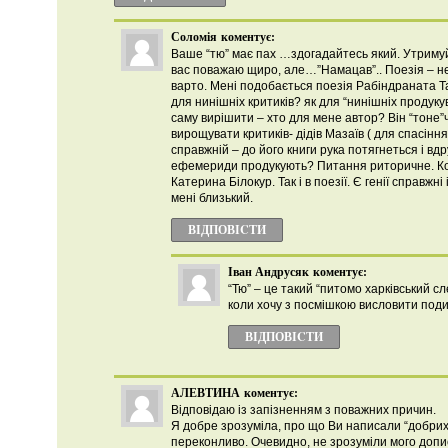
Соломія
коментує:
Ваше “тю” має пах …здогадайтесь який. Утримуйт
вас поважаю щиро, але…”Намацав”.. Поезія – н
варто. Мені подобається поезія Рабіндраната Та
для нинішніх критиків? як для “нинішніх продукув
саму вирішити – хто для мене автор? Він “тоне”ч
вирощувати критиків- дідів Мазаїв ( для спасінн
справжній – до його книги рука потягнеться і вдр
ефемериди продукують? Питання риторичне. Ком
Катерина Білокур. Так і в поезії. Є генії справжні
мені близький.
ВІДПОВІCТИ
Іван Андрусяк
коментує:
“Тю” – це такий “питомо харківський сл
коли хочу з посмішкою висловити подив
ВІДПОВІCТИ
АЛЕВТИНА
коментує:
Відповідаю із запізненням з поважних причин.
Я добре зрозуміла, про що Ви написали “добрих 
переконливо. Очевидно, не зрозуміли мого допи