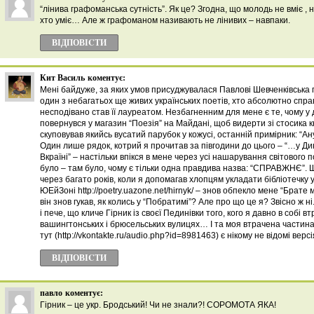
“лінива графоманська сутність”. Як це? Згодна, що молодь не вміє , 
хто уміє… Але ж графоманом називають не лінивих – навпаки.
ВІДПОВІCТИ
Кит Василь
коментує:
Мені байдуже, за яких умов присуджувалася Павлові Шевченківська п
один з небагатьох ще живих українських поетів, хто абсолютно спр
несподівано став її лауреатом. Незбагненним для мене є те, чому у 
повернувся у магазин “Поезія” на Майдані, щоб видерти зі стосика к
скуповував якийсь вусатий парубок у кожусі, останній примірник: “Ан
Один лише рядок, котрий я прочитав за півгодини до цього – “…у Ди
Вкраїні” – настільки впікся в мене через усі нашарування світового 
було – там було, чому є тільки одна правдива назва: “СПРАВЖНЄ”. Ще
через багато років, коли я допомагав хлопцям укладати бібліотечку у
ЮЕйЗоні http://poetry.uazone.net/hirnyk/ – знов обпекло мене “Брате м
він знов гукав, як колись у “Побратимі”? Але про що це я? Звісно ж н
і пече, що кличе Гірник із своєї Пединівки того, кого я давно в собі 
вашингтонських і брюсельських вулицях… І та моя втрачена частина 
тут (http://vkontakte.ru/audio.php?id=8981463) є нікому не відомі верс
ВІДПОВІCТИ
павло
коментує:
Гірник – це укр. Бродський! Чи не знали?! СОРОМОТА ЯКА!