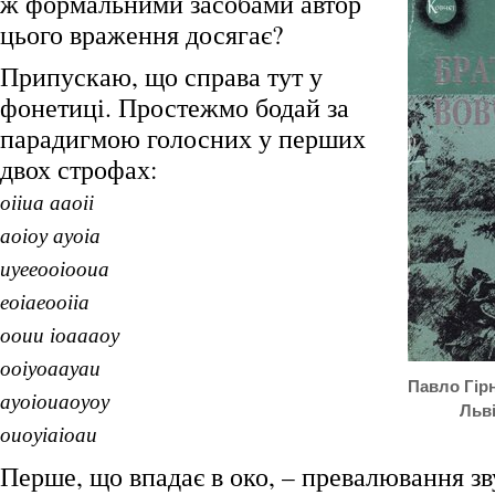
ж формальними засобами автор
цього враження досягає?
Припускаю, що справа тут у
фонетиці. Простежмо бодай за
парадигмою голосних у перших
двох строфах:
оііиа ааоіі
аоіоу ауоіа
иуееооіооиа
еоіаеооііа
ооии іоаааоу
ооіуоаауаи
Павло Гірн
ауоіоиаоуоу
Льві
оиоуіаіоаи
Перше, що впадає в око, – превалювання зв