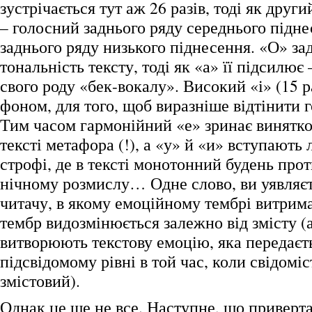
зустрічається тут аж 26 разів, тоді як други
– голосний заднього ряду середнього підне
заднього ряду низького піднесення. «О» за
тональність тексту, тоді як «а» її підсилює
свого роду «бек-вокалу». Високий «і» (15 р
фоном, для того, щоб виразніше відтінити 
Тим часом гармонійний «е» зринає винятков
тексті метафора (!), а «у» й «и» вступають 
строфі, де в тексті монотонний будень про
нічному розмислу… Одне слово, ви уявляєт
читачу, в якому емоційному тембрі витрима
тембр видозмінюється залежно від змісту (а
витворюють текстову емоцію, яка передаєт
підсвідомому рівні в той час, коли свідоміс
змістовий).
Однак це ще не все. Наступне, що приверта