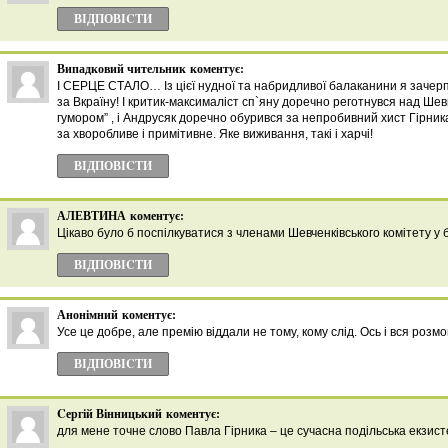
ВІДПОВІCТИ
Випадковий чительник
коментує:
І СЕРЦЕ СТАЛО… Із цієї нудної та набридливої балаканини я зачерп
за Вкраїну! І критик-максималіст сп`яну доречно реготнувся над Ше
гумором” , і Андрусяк доречно обурився за непробивний хист Гірника
за хворобливе і примітивне. Яке виживання, такі і харчі!
ВІДПОВІCТИ
АЛЕВТИНА
коментує:
Цікаво було б поспілкуватися з членами Шевченківського комітету у б
ВІДПОВІCТИ
Анонімний
коментує:
Усе це добре, але премію віддали не тому, кому слід. Ось і вся розмо
ВІДПОВІCТИ
Cергій Вінницький
коментує:
для мене точне слово Павла Гірника – це сучасна подільська екзисте