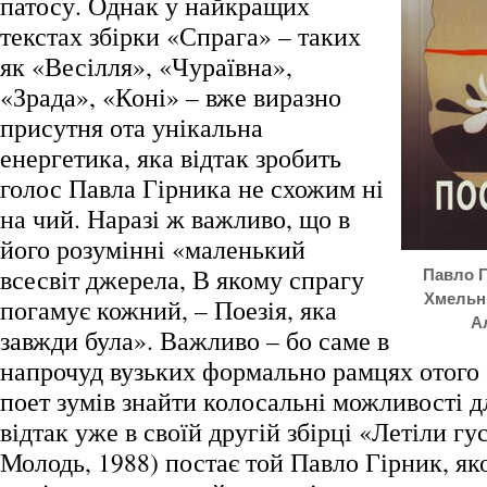
патосу. Однак у найкращих
текстах збірки «Спрага» – таких
як «Весілля», «Чураївна»,
«Зрада», «Коні» – вже виразно
присутня ота унікальна
енергетика, яка відтак зробить
голос Павла Гірника не схожим ні
на чий. Наразі ж важливо, що в
його розумінні «маленький
всесвіт джерела, В якому спрагу
Павло Г
Хмельн
погамує кожний, – Поезія, яка
А
завжди була». Важливо – бо саме в
напрочуд вузьких формально рамцях отого
поет зумів знайти колосальні можливості д
відтак уже в своїй другій збірці «Летіли г
Молодь, 1988) постає той Павло Гірник, як