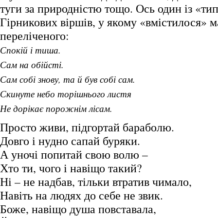
туги за природністю тощо. Ось один із «ти
Гірникових віршів, у якому «вмістилося» м
переліченого:
Спокій і тиша.
Сам на обійсті.
Сам собі знову, та й був собі сам.
Скинуте небо торішнього листя
Не дорікає порожнім лісам.
Просто живи, підгортай бараболю.
Довго і нудно сапай буряки.
А уночі попитай свою волю –
Хто ти, чого і навіщо такий?
Ні – не надбав, тільки втратив чимало,
Навіть на людях до себе не звик.
Боже, навіщо душа повставала,