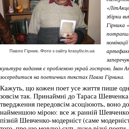
«ЛітАкце
збірки в
Гірника 
потрапила
номінації
артефакт
Павло Гірник. Фото з сайту krasyliv.in.ua
заперечу
культура видання є проблемою украй гострою, Іван А
зосередитися на поетичних текстах Павла Гірника.
Кажуть, що кожен поет усе життя пише од
зовсім так. Принаймні до Тараса Шевченка,
твердження передовсім асоціюють, воно до
найменшою мірою: все ж ранній Шевченко
пізній Шевченко-модерніст (саме модерніст
того, про що мовлю) суть дуже різні поети