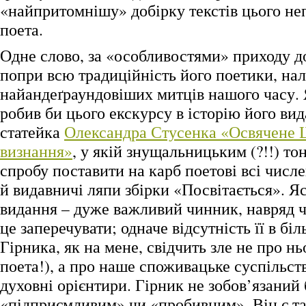
«найпритомнішу» добірку текстів цього не
поета.
Одне слово, за «особливостями» приходу д
попри всю традиційність його поетики, на
найандеґраундовіших митців нашого часу. 
робив би цього екскурсу в історію його вид
статейка
Олександра Стусенка «Освячене
визнання»
, у якій знущальницьким (?!!) то
спробу поставити на карб поетові всі числе
й видавничі ляпи збірки «Посвітається». Яс
видання – дуже важливий чинник, навряд ч
це заперечувати; одначе відсутність її в б
Гірника, як на мене, свідчить зле не про нь
поета!), а про наше споживацьке суспільств
духовні орієнтири. Гірник не зобов’язаний
«підприємливим» чи «пробивним». Він є так