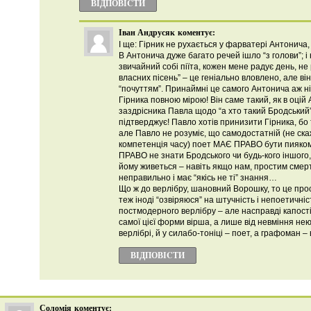
ВІДПОВІCТИ
Іван Андрусяк
коментує:
І ще: Гірник не рухається у фарватері Антонича,
В Антонича дуже багато речей ішло “з голови”; і
звичайний собі піїта, кожен мене радує день, не 
власних пісень” – це геніально вловлено, але він
“почуттям”. Принаймні це самого Антонича аж ні
Гірника повною мірою! Він саме такий, як в оцій
заздрісника Павла щодо “а хто такий Бродський
підтверджує! Павло хотів принизити Гірника, бо 
але Павло не розуміє, що самодостатній (не скаж
компетенція часу) поет МАЄ ПРАВО бути пияком
ПРАВО не знати Бродського чи будь-кого іншого
йому живеться – навіть якщо нам, простим смерт
неправильно і має “якісь не ті” знання…
Що ж до верлібру, шановний Ворошку, то це про
теж іноді “озвіряюся” на штучність і непоетичніс
постмодерного верлібру – але насправді капості 
самої цієї форми вірша, а лише від невміння нею
верлібрі, й у силабо-тоніці – поет, а графоман 
ВІДПОВІCТИ
Соломія
коментує: