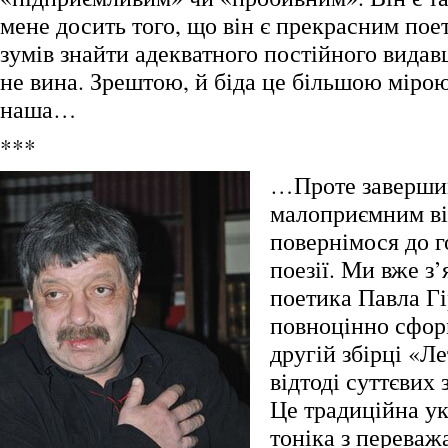
мене досить того, що він є прекрасним поет
зумів знайти адекватного постійного видавця
не вина. Зрештою, й біда це більшою мірою
наша…
***
…Проте заверши
малоприємним ві
повернімося до г
поезії. Ми вже з
поетика Павла Гі
повноцінно сфор
другій збірці «Л
відтоді суттєвих 
Це традиційна ук
тоніка з перева