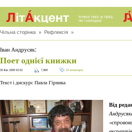
Чільна сторінка
»
Рефлексія
»
:
Іван Андрусяк
Поет однієї книжки
30 Кві 2009 03:02
7,869
58 коментарів
Текст і дискурс Павла Гірника
Від редак
Андрусяка
«спровок
експерті