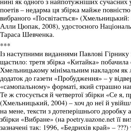
нині як одного з найпотужніших сучасних 
поетів – недарма ця збірка майже повністю
вибраного «Посвітається» (Хмельницький:
Алли Цюпак, 2008), удостоєного Національн
Тараса Шевченка.
***
Із наступними виданнями Павлові Гірнику 
щастило: третя збірка «Китайка» побачила 
Хмельницькому мінімальним накладом як 
додаток до газети «Пробудження» – у відве
«самопальному» форматі, який страшно наві
Те ж стосується й четвертої збірки «Се я
(Хмельницький, 2004) – хоч до неї й увійш
на мене, тексти з дотеперішнього доробку 
збірки «Вибране» (на poetry.uazone.net її ви
зазначені так: 1996, «Бедрихів край» – ???)