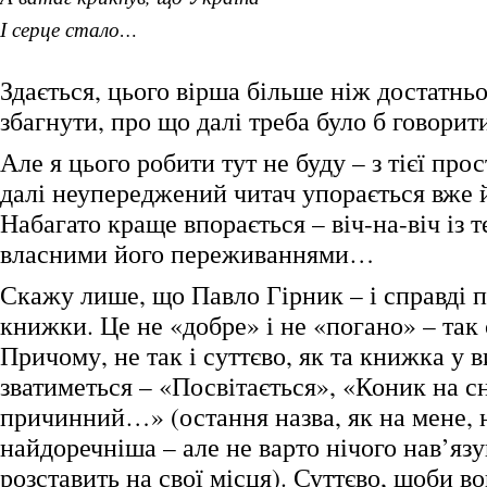
І серце стало…
Здається, цього вірша більше ніж достатньо
збагнути, про що далі треба було б говорит
Але я цього робити тут не буду – з тієї пр
далі неупереджений читач упорається вже й
Набагато краще впорається – віч-на-віч із т
власними його переживаннями…
Скажу лише, що Павло Гірник – і справді п
книжки. Це не «добре» і не «погано» – так є,
Причому, не так і суттєво, як та книжка у в
зватиметься – «Посвітається», «Коник на сн
причинний…» (остання назва, як на мене, 
найдоречніша – але не варто нічого нав’язу
розставить на свої місця). Суттєво, щоби в