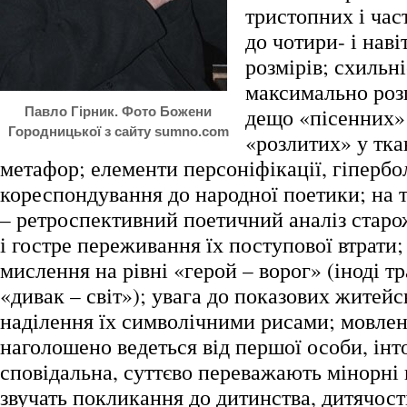
тристопних і час
до чотири- і нав
розмірів; схильні
максимально розг
дещо «пісенних» 
Павло Гірник. Фото Божени
Городницької з сайту sumno.com
«розлитих» у тка
метафор; елементи персоніфікації, гіпербол
кореспондування до народної поетики; на 
– ретроспективний поетичний аналіз старо
і гостре переживання їх поступової втрати
мислення на рівні «герой – ворог» (іноді 
«дивак – світ»); увага до показових житейс
наділення їх символічними рисами; мовле
наголошено ведеться від першої особи, інт
сповідальна, суттєво переважають мінорні 
звучать покликання до дитинства, дитячості