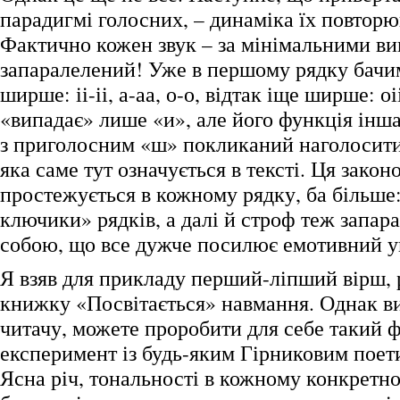
парадигмі голосних, – динаміка їх повторю
Фактично кожен звук – за мінімальними ви
запаралелений! Уже в першому рядку бачимо:
ширше: іі-іі, а-аа, о-о, відтак іще ширше: оі
«випадає» лише «и», але його функція інша
з приголосним «ш» покликаний наголосити 
яка саме тут означується в тексті. Ця закон
простежується в кожному рядку, ба більше
ключики» рядків, а далі й строф теж запа
собою, що все дужче посилює емотивний у
Я взяв для прикладу перший-ліпший вірш,
книжку «Посвітається» навмання. Однак в
читачу, можете проробити для себе такий 
експеримент із будь-яким Гірниковим поет
Ясна річ, тональності в кожному конкретн