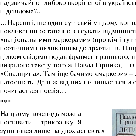
надзвичайно глибоко вкоріненої в українсь
підсвідоме?..
…Нарешті, ще один суттєвий у цьому конте
покликаний остаточно з’ясувати відмінніст
«національними маркерами» (про кіч і тут 
поетичним поклика́нням до архетипів. Нап
цілком свідомо подав фраґмент раннього, 
визрілого тексту того ж Павла Гірника, – і
«Спадщина». Там іще бачимо «маркери» – д
патосність. Далі ж від них не лишається й с
починається поезія…
***
На цьому вочевидь можна
поставити… трикрапку. Я
зупинився лише на двох аспектах