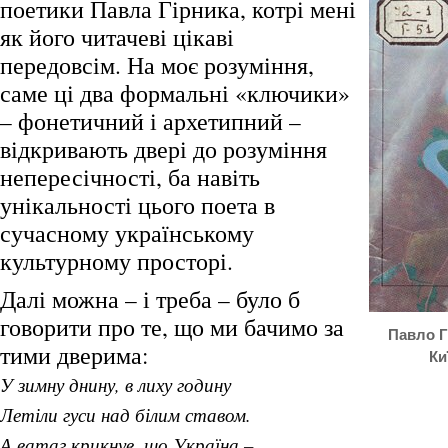
поетики Павла Гірника, котрі мені
як його читачеві цікаві
передовсім. На моє розуміння,
саме ці два формальні «ключики»
– фонетичний і архетипний –
відкривають двері до розуміння
непересічності, ба навіть
унікальності цього поета в
сучасному українському
культурному просторі.
Далі можна – і треба – було б
говорити про те, що ми бачимо за
Павло Гі
тими дверима:
Ки
У зимну днину, в лиху годину
Летіли гуси над білим ставом.
А ватаг крикнув, що Україна –