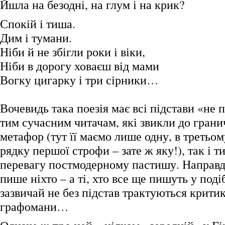
Йшла на безодні, на глум і на крик?
Спокій і тиша.
Дим і тумани.
Ніби й не збігли роки і віки,
Ніби в дорогу ховаєш від мами
Вогку цигарку і три сірники…
Вочевидь така поезія має всі підстави «не 
тим сучасним читачам, які звикли до грани
метафор (тут її маємо лише одну, в третьо
рядку першої строфи – зате ж яку!), так і ти
перевагу постмодерному пастишу. Направду
пише ніхто – а ті, хто все ще пишуть у под
зазвичай не без підстав трактуються крити
графомани…