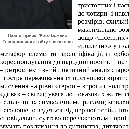
тристопних і час
до чотири- і нав
розмірів; схильні
максимально розг
дещо «пісенних» 
Павло Гірник. Фото Божени
Городницької з сайту sumno.com
«розлитих» у тка
метафор; елементи персоніфікації, гіпербол
кореспондування до народної поетики; на 
– ретроспективний поетичний аналіз старо
і гостре переживання їх поступової втрати
мислення на рівні «герой – ворог» (іноді 
«дивак – світ»); увага до показових житейс
наділення їх символічними рисами; мовле
наголошено ведеться від першої особи, інт
сповідальна, суттєво переважають мінорні 
звучать покликання до дитинства, дитячості