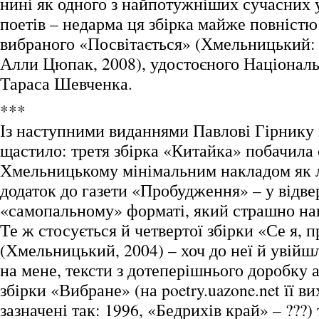
нині як одного з найпотужніших сучасних 
поетів – недарма ця збірка майже повністю
вибраного «Посвітається» (Хмельницький:
Алли Цюпак, 2008), удостоєного Національн
Тараса Шевченка.
***
Із наступними виданнями Павлові Гірнику 
щастило: третя збірка «Китайка» побачила 
Хмельницькому мінімальним накладом як 
додаток до газети «Пробудження» – у відве
«самопальному» форматі, який страшно наві
Те ж стосується й четвертої збірки «Се я
(Хмельницький, 2004) – хоч до неї й увійш
на мене, тексти з дотеперішнього доробку 
збірки «Вибране» (на poetry.uazone.net її ви
зазначені так: 1996, «Бедрихів край» – ???)