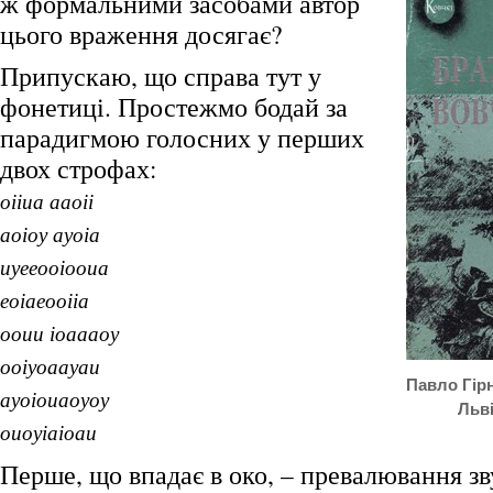
ж формальними засобами автор
цього враження досягає?
Припускаю, що справа тут у
фонетиці. Простежмо бодай за
парадигмою голосних у перших
двох строфах:
оііиа ааоіі
аоіоу ауоіа
иуееооіооиа
еоіаеооііа
ооии іоаааоу
ооіуоаауаи
Павло Гірн
ауоіоиаоуоу
Льві
оиоуіаіоаи
Перше, що впадає в око, – превалювання зв