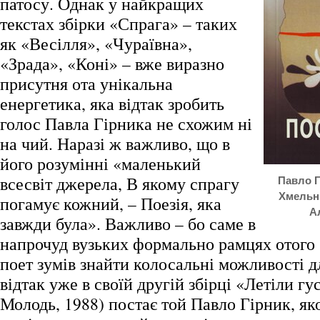
патосу. Однак у найкращих
текстах збірки «Спрага» – таких
як «Весілля», «Чураївна»,
«Зрада», «Коні» – вже виразно
присутня ота унікальна
енергетика, яка відтак зробить
голос Павла Гірника не схожим ні
на чий. Наразі ж важливо, що в
його розумінні «маленький
всесвіт джерела, В якому спрагу
Павло Г
Хмельн
погамує кожний, – Поезія, яка
А
завжди була». Важливо – бо саме в
напрочуд вузьких формально рамцях отого
поет зумів знайти колосальні можливості д
відтак уже в своїй другій збірці «Летіли г
Молодь, 1988) постає той Павло Гірник, як