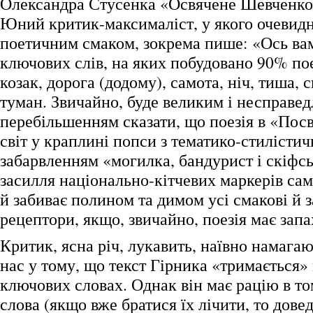
Олександра Стусенка «Освячене Шевченко
Юний критик-максималіст, у якого очевидн
поетичним смаком, зокрема пише: «Ось вам
ключових слів, на яких побудовано 90% пое
козак, дорога (додому), самота, ніч, тиша, с
туман. Звичайно, буде великим і несправе
перебільшенням сказати, що поезія в «Посв
світ у краплині попси з тематико-стилісти
забарвленням «могилка, бандурист і скіфсь
засилля національно-кітчевих маркерів саме
й забиває полином та димом усі смакові й з
рецептори, якщо, звичайно, поезія має запа
Критик, ясна річ, лукавить, наївно намага
нас у тому, що текст Гірника «тримається»
ключових словах. Однак він має рацію в т
слова (якщо вже братися їх лічити, то дове