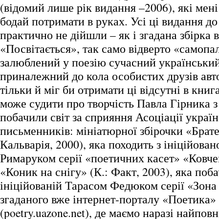
(відомий лише рік видання –2006), які мені 
бодай потримати в руках. Усі ці видання до
практично не дійшли – як і згадана збірка 
«Посвітається», так само відверто «самоп
залюблений у поезію сучасний український
приналежний до кола особистих друзів авто
тільки й міг би отримати ці відсутні в кни
може судити про творчість Павла Гірника з 
побачили світ за сприяння Асоціації украї
письменників: мініатюрної збірочки «Брате 
Кальварія, 2000), яка походить з ініційован
Римаруком серії «поетичних касет» «Ковче
«Коник на снігу» (К.: Факт, 2003), яка поба
ініційованій Тарасом Федюком серії «Зона О
згаданого вже інтернет-порталу «Поетика»
(poetry.uazone.net), де маємо наразі найповн