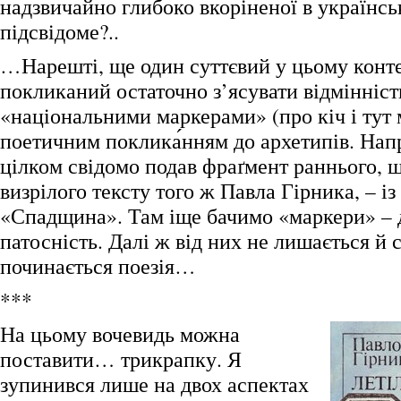
надзвичайно глибоко вкоріненої в українсь
підсвідоме?..
…Нарешті, ще один суттєвий у цьому конте
покликаний остаточно з’ясувати відмінніст
«національними маркерами» (про кіч і тут 
поетичним поклика́нням до архетипів. Нап
цілком свідомо подав фраґмент раннього, 
визрілого тексту того ж Павла Гірника, – і
«Спадщина». Там іще бачимо «маркери» – д
патосність. Далі ж від них не лишається й с
починається поезія…
***
На цьому вочевидь можна
поставити… трикрапку. Я
зупинився лише на двох аспектах