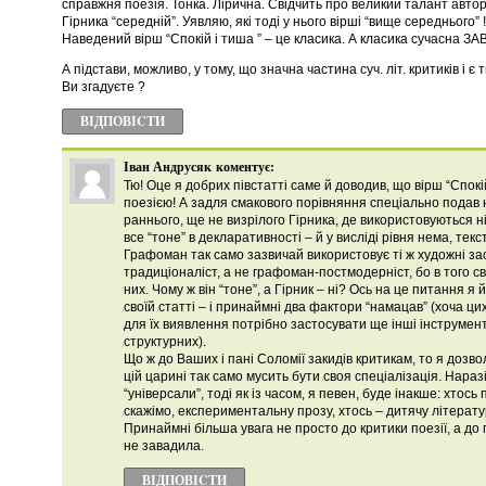
справжня поезія. Тонка. Лірична. Свідчить про великий талант автор
Гірника “середній”. Уявляю, які тоді у нього вірші “вище середнього” 
Наведений вірш “Спокій і тиша ” – це класика. А класика сучасна З
А підстави, можливо, у тому, що значна частина суч. літ. критиків і 
Ви згадуєте ?
ВІДПОВІCТИ
Іван Андрусяк
коментує:
Тю! Оце я добрих півстатті саме й доводив, що вірш “Спок
поезією! А задля смакового порівняння спеціально подав 
раннього, ще не визрілого Гірника, де використовуються ні
все “тоне” в декларативності – й у висліді рівня нема, текст
Графоман так само зазвичай використовує ті ж художні з
традиціоналіст, а не графоман-постмодерніст, бо в того сво
них. Чому ж він “тоне”, а Гірник – ні? Ось на це питання я 
своїй статті – і принаймні два фактори “намацав” (хоча ци
для їх виявлення потрібно застосувати ще інші інструмента
структурних).
Що ж до Ваших і пані Соломії закидів критикам, то я дозво
цій царині так само мусить бути своя спеціалізація. Нараз
“універсали”, тоді як із часом, я певен, буде інакше: хтос
скажімо, експериментальну прозу, хтось – дитячу літературу
Принаймні більша увага не просто до критики поезії, а до 
не завадила.
ВІДПОВІCТИ