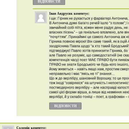
ВІДПОВІCТИ
Іван Андрусяк
коментує:
І ще: Гірник не рухається у фарватері Антонича,
В Антонича дуже багато речей ішло “з голови”; і
звичайний собі піїта, кожен мене радує день, не 
власних пісень” – це геніально вловлено, але він
“почуттям”. Принаймні це самого Антонича аж ні
Гірника повною мірою! Він саме такий, як в оцій
заздрісника Павла щодо “а хто такий Бродський
підтверджує! Павло хотів принизити Гірника, бо 
але Павло не розуміє, що самодостатній (не скаж
компетенція часу) поет МАЄ ПРАВО бути пияком
ПРАВО не знати Бродського чи будь-кого іншого
йому живеться – навіть якщо нам, простим смерт
неправильно і має “якісь не ті” знання…
Що ж до верлібру, шановний Ворошку, то це про
теж іноді “озвіряюся” на штучність і непоетичніс
постмодерного верлібру – але насправді капості 
самої цієї форми вірша, а лише від невміння нею
верлібрі, й у силабо-тоніці – поет, а графоман 
ВІДПОВІCТИ
Соломія
коментує: