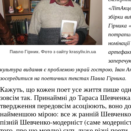
«ЛітАкце
збірки в
Гірника 
потрапила
номінації
артефакт
Павло Гірник. Фото з сайту krasyliv.in.ua
заперечу
культура видання є проблемою украй гострою, Іван А
зосередитися на поетичних текстах Павла Гірника.
Кажуть, що кожен поет усе життя пише од
зовсім так. Принаймні до Тараса Шевченка,
твердження передовсім асоціюють, воно до
найменшою мірою: все ж ранній Шевченко
пізній Шевченко-модерніст (саме модерніст
того, про що мовлю) суть дуже різні поети