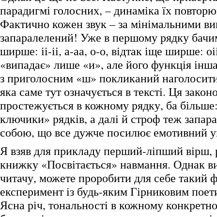
парадигмі голосних, – динаміка їх повторю
Фактично кожен звук – за мінімальними ви
запаралелений! Уже в першому рядку бачимо:
ширше: іі-іі, а-аа, о-о, відтак іще ширше: оі
«випадає» лише «и», але його функція інша
з приголосним «ш» покликаний наголосити 
яка саме тут означується в тексті. Ця закон
простежується в кожному рядку, ба більше
ключики» рядків, а далі й строф теж запа
собою, що все дужче посилює емотивний у
Я взяв для прикладу перший-ліпший вірш,
книжку «Посвітається» навмання. Однак в
читачу, можете проробити для себе такий 
експеримент із будь-яким Гірниковим поет
Ясна річ, тональності в кожному конкретн