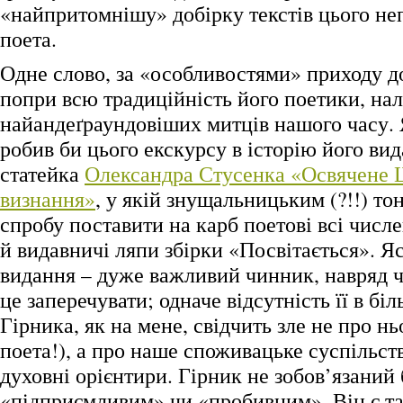
«найпритомнішу» добірку текстів цього не
поета.
Одне слово, за «особливостями» приходу д
попри всю традиційність його поетики, на
найандеґраундовіших митців нашого часу. 
робив би цього екскурсу в історію його вид
статейка
Олександра Стусенка «Освячене
визнання»
, у якій знущальницьким (?!!) то
спробу поставити на карб поетові всі числе
й видавничі ляпи збірки «Посвітається». Яс
видання – дуже важливий чинник, навряд ч
це заперечувати; одначе відсутність її в б
Гірника, як на мене, свідчить зле не про нь
поета!), а про наше споживацьке суспільств
духовні орієнтири. Гірник не зобов’язаний
«підприємливим» чи «пробивним». Він є так