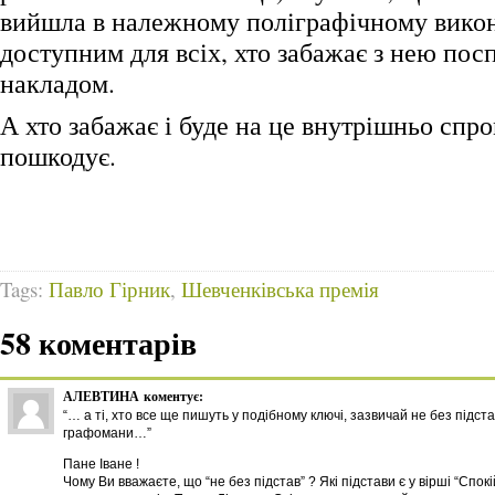
вийшла в належному поліграфічному викон
доступним для всіх, хто забажає з нею пос
накладом.
А хто забажає і буде на це внутрішньо спр
пошкодує.
Tags:
Павло Гірник
,
Шевченківська премія
58 коментарів
АЛЕВТИНА
коментує:
“… а ті, хто все ще пишуть у подібному ключі, зазвичай не без підст
графомани…”
Пане Іване !
Чому Ви вважаєте, що “не без підстав” ? Які підстави є у вірші “Спокі