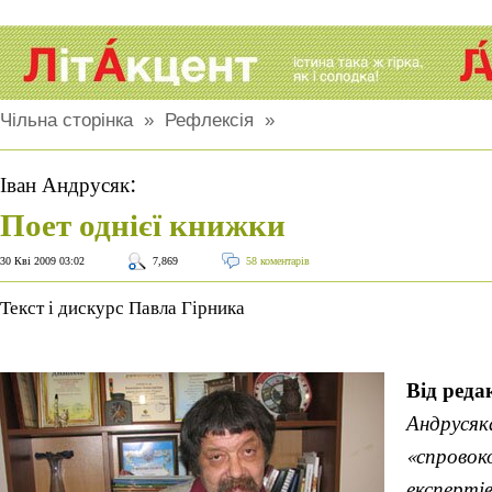
Чільна сторінка
»
Рефлексія
»
:
Іван Андрусяк
Поет однієї книжки
30 Кві 2009 03:02
7,869
58 коментарів
Текст і дискурс Павла Гірника
Від редак
Андрусяка
«спровок
експерті