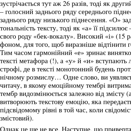
зустрічається тут аж 26 разів, тоді як други
– голосний заднього ряду середнього підне
заднього ряду низького піднесення. «О» за
тональність тексту, тоді як «а» її підсилює
свого роду «бек-вокалу». Високий «і» (15 р
фоном, для того, щоб виразніше відтінити 
Тим часом гармонійний «е» зринає винятков
тексті метафора (!), а «у» й «и» вступають 
строфі, де в тексті монотонний будень про
нічному розмислу… Одне слово, ви уявляєт
читачу, в якому емоційному тембрі витрима
тембр видозмінюється залежно від змісту (а
витворюють текстову емоцію, яка передаєт
підсвідомому рівні в той час, коли свідоміс
змістовий).
Однак це ще не все. Наступне, що приверта