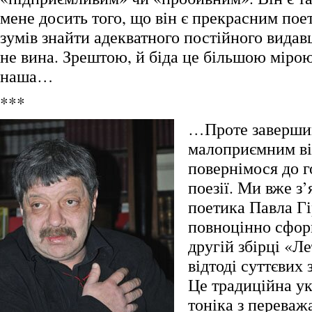
мене досить того, що він є прекрасним поет
зумів знайти адекватного постійного видавця
не вина. Зрештою, й біда це більшою мірою
наша…
***
…Проте заверши
малоприємним ві
повернімося до г
поезії. Ми вже з
поетика Павла Гі
повноцінно сфор
другій збірці «Л
відтоді суттєвих 
Це традиційна ук
тоніка з перева