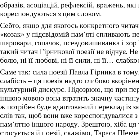
образів, асоціацій, рефлексій, вражень, які
кореспондуються з цим словом.
Себто, якщо для якогось конкретного читач
«козак» у підсвідомій пам’яті спливають п
шаровари, гопачок, псевдовишиванка і хор В
такий читач Гірникової поезії не відчує. Не 
болю, ні її любові, ні її сили, ні її… слабко
Саме так: сила поезії Павла Гірника в тому,
слабість – ця поезія надто глибоко вкоріне
культурний дискурс. Підозрюю, що при пе
іншою мовою вона втратить значну частину
ж потрібен буде адаптований переклад із 
слів так, щоб вони вже кореспондувалися 
пам’яттю іншого народу. Зрештою, хіба ця 
стосується й поезії, скажімо, Тараса Шевче