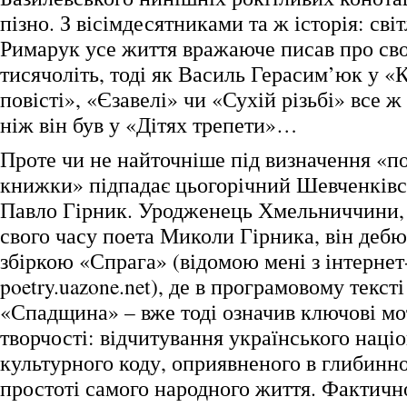
пізно. З вісімдесятниками та ж історія: світ
Римарук усе життя вражаюче писав про с
тисячоліть, тоді як Василь Герасим’юк у «
повісті», «Єзавелі» чи «Сухій різьбі» все ж
ніж він був у «Дітях трепети»…
Проте чи не найточніше під визначення «по
книжки» підпадає цьогорічний Шевченківс
Павло Гірник. Уродженець Хмельниччини, 
свого часу поета Миколи Гірника, він дебю
збіркою «Спрага» (відомою мені з інтернет-
poetry.uazone.net), де в програмовому текст
«Спадщина» – вже тоді означив ключові мо
творчості: відчитування українського наці
культурного коду, оприявненого в глибинн
простоті самого народного життя. Фактично