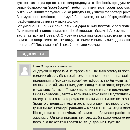
тусівкою за те, за що не варто виправдовувати. Нинішнім продукува
їхніми безверхими “верлібрами” треба тричі вмитися перед поезією,
Антонича, інших “засуджених” за римування, у чиєму фарватері руха
А чому ж воно, нинішнє, не римує? Бо не може, не вміє. У традиційно
графоманська сутність – як на долоні.
Безумовно, П. Гірник є оригінальним українським поетом. Але у при
були приявні надрив і шамотня. Що й вилазить боком. І. Андрусяк ц
заступається за Поета. О. Стусенко також має своє право вказати на
шамотні в апартаментах Шевкому, які прямо спричинилися до поспі
поліграфії “Посвітається”. І нехай це стане уроком.
ВІДПОВІCТИ
Іван Андрусяк
коментує:
Андрусяк ні пред ким не “форсить” – не маю в тому ні потр
великих літер у більшості текстів для мене органічна, оск
працювати з “концентрацією” метафор, із, так би мовити,
ця школа (якій, між іншим, уже понад сотню років) передба
візуальних “спіткань”, таких як велика літера чи несмисл
Образно кажучи, текст – коли вже написаний і відстояний –
ньому великі літери й розділові знаки чи ні, і якщо потрібні
Зрештою, велика літера й розділові знаки – це просто е
граматичної категорії речення – а поезія НЕ ЗАВЖДИ мис
Що ж до навколопреміальної шамотні – Ви маєте рацію: вон
завважив. Однак я прихильник того, щоби дуже жорстко р
поезію, а не ототожнювати їх, як це зробив Стусенко.