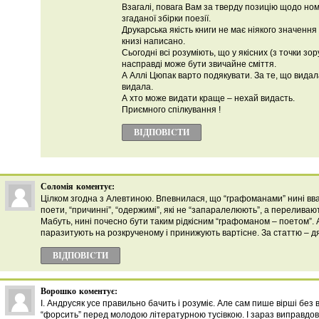
Взагалі, повага Вам за тверду позицію щодо ном
згаданої збірки поезії.
Друкарська якість книги не має ніякого значення 
книзі написано.
Сьогодні всі розуміють, що у якісних (з точки зо
насправді може бути звичайне сміття.
А Аллі Цюпак варто подякувати. За те, що видала
видала.
А хто може видати краще – нехай видасть.
Приємного спілкування !
ВІДПОВІCТИ
Соломія
коментує:
Цілком згодна з Алевтиною. Впевнилася, що “графоманами” нині вв
поети, “причинні”, “одержимі”, які не “запаралелюють”, а переливают
Мабуть, нині почесно бути таким рідкісним “графоманом – поетом”. А
паразитують на розкрученому і принижують вартісне. За статтю – д
ВІДПОВІCТИ
Ворошко
коментує:
І. Андрусяк усе правильно бачить і розуміє. Але сам пише вірші без 
“форсить” перед молодою літературною тусівкою. І зараз виправдову