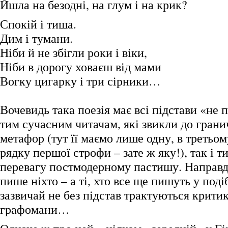
Йшла на безодні, на глум і на крик?
Спокій і тиша.
Дим і тумани.
Ніби й не збігли роки і віки,
Ніби в дорогу ховаєш від мами
Вогку цигарку і три сірники…
Вочевидь така поезія має всі підстави «не 
тим сучасним читачам, які звикли до грани
метафор (тут її маємо лише одну, в третьо
рядку першої строфи – зате ж яку!), так і ти
перевагу постмодерному пастишу. Направду
пише ніхто – а ті, хто все ще пишуть у под
зазвичай не без підстав трактуються крити
графомани…