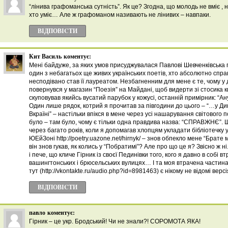
“лінива графоманська сутність”. Як це? Згодна, що молодь не вміє , 
хто уміє… Але ж графоманом називають не лінивих – навпаки.
ВІДПОВІCТИ
Кит Василь
коментує:
Мені байдуже, за яких умов присуджувалася Павлові Шевченківська п
один з небагатьох ще живих українських поетів, хто абсолютно спр
несподівано став її лауреатом. Незбагненним для мене є те, чому у 
повернувся у магазин “Поезія” на Майдані, щоб видерти зі стосика к
скуповував якийсь вусатий парубок у кожусі, останній примірник: “Ан
Один лише рядок, котрий я прочитав за півгодини до цього – “…у Ди
Вкраїні” – настільки впікся в мене через усі нашарування світового 
було – там було, чому є тільки одна правдива назва: “СПРАВЖНЄ”. Ще
через багато років, коли я допомагав хлопцям укладати бібліотечку у
ЮЕйЗоні http://poetry.uazone.net/hirnyk/ – знов обпекло мене “Брате м
він знов гукав, як колись у “Побратимі”? Але про що це я? Звісно ж н
і пече, що кличе Гірник із своєї Пединівки того, кого я давно в собі 
вашингтонських і брюсельських вулицях… І та моя втрачена частина 
тут (http://vkontakte.ru/audio.php?id=8981463) є нікому не відомі верс
ВІДПОВІCТИ
павло
коментує:
Гірник – це укр. Бродський! Чи не знали?! СОРОМОТА ЯКА!