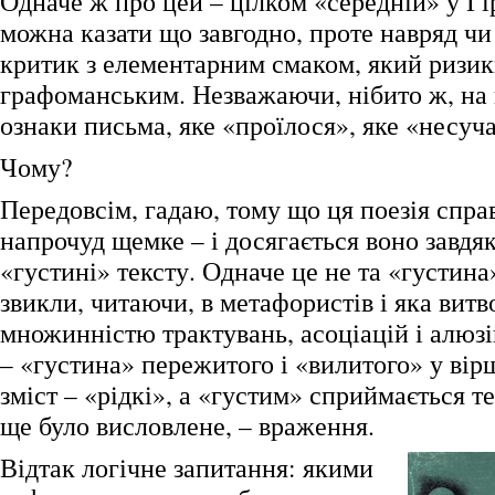
Одначе ж про цей – цілком «середній» у Гі
можна казати що завгодно, проте навряд чи
критик з елементарним смаком, який ризик
графоманським. Незважаючи, нібито ж, на 
ознаки письма, яке «проїлося», яке «несуч
Чому?
Передовсім, гадаю, тому що ця поезія спр
напрочуд щемке – і досягається воно завд
«густині» тексту. Одначе це не та «густина»
звикли, читаючи, в метафористів і яка вит
множинністю трактувань, асоціацій і алюзі
– «густина» пережитого і «вилитого» у вірші
зміст – «рідкі», а «густим» сприймається те
ще було висловлене, – враження.
Відтак логічне запитання: якими