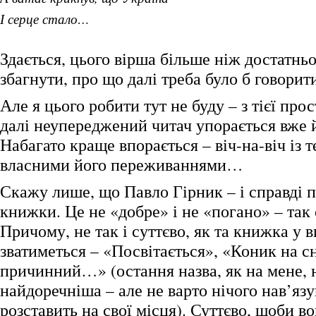
І серце стало…
Здається, цього вірша більше ніж достатньо
збагнути, про що далі треба було б говорит
Але я цього робити тут не буду – з тієї пр
далі неупереджений читач упорається вже й
Набагато краще впорається – віч-на-віч із т
власними його переживаннями…
Скажу лише, що Павло Гірник – і справді п
книжки. Це не «добре» і не «погано» – так є,
Причому, не так і суттєво, як та книжка у в
зватиметься – «Посвітається», «Коник на сн
причинний…» (остання назва, як на мене, 
найдоречніша – але не варто нічого нав’язу
розставить на свої місця). Суттєво, щоби в