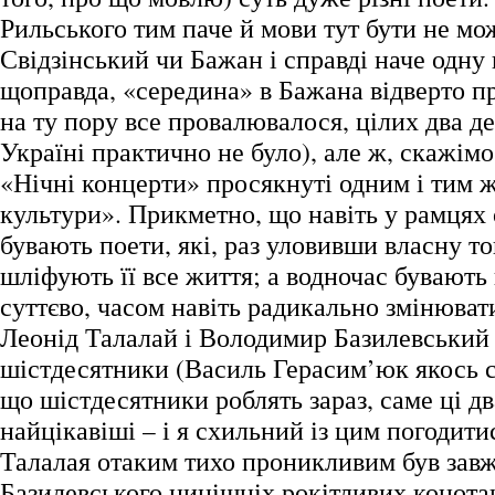
Рильського тим паче й мови тут бути не мо
Свідзінський чи Бажан і справді наче одну
щоправда, «середина» в Бажана відверто п
на ту пору все провалювалося, цілих два де
Україні практично не було), але ж, скажімо
«Нічні концерти» просякнуті одним і тим 
культури». Прикметно, що навіть у рамцях
бувають поети, які, раз уловивши власну то
шліфують її все життя; а водночас бувають 
суттєво, часом навіть радикально змінюват
Леонід Талалай і Володимир Базилевський
шістдесятники (Василь Герасим’юк якось ск
що шістдесятники роблять зараз, саме ці д
найцікавіші – і я схильний із цим погодити
Талалая отаким тихо проникливим був завжд
Базилевського нинішніх рокітливих конота