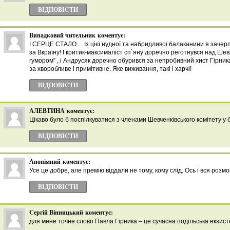
ВІДПОВІCТИ
Випадковий чительник
коментує:
І СЕРЦЕ СТАЛО… Із цієї нудної та набридливої балаканини я зачерп
за Вкраїну! І критик-максималіст сп`яну доречно реготнувся над Ше
гумором” , і Андрусяк доречно обурився за непробивний хист Гірника
за хворобливе і примітивне. Яке виживання, такі і харчі!
ВІДПОВІCТИ
АЛЕВТИНА
коментує:
Цікаво було б поспілкуватися з членами Шевченківського комітету у б
ВІДПОВІCТИ
Анонімний
коментує:
Усе це добре, але премію віддали не тому, кому слід. Ось і вся розмо
ВІДПОВІCТИ
Cергій Вінницький
коментує:
для мене точне слово Павла Гірника – це сучасна подільська екзисте