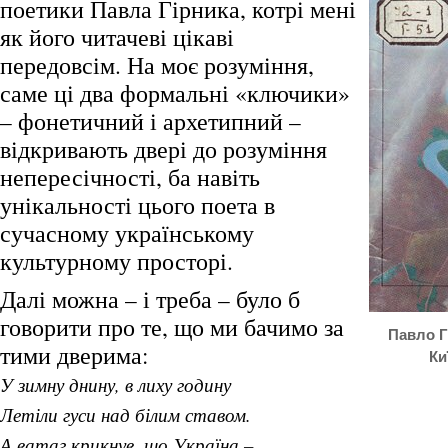
поетики Павла Гірника, котрі мені
як його читачеві цікаві
передовсім. На моє розуміння,
саме ці два формальні «ключики»
– фонетичний і архетипний –
відкривають двері до розуміння
непересічності, ба навіть
унікальності цього поета в
сучасному українському
культурному просторі.
Далі можна – і треба – було б
говорити про те, що ми бачимо за
Павло Гі
тими дверима:
Ки
У зимну днину, в лиху годину
Летіли гуси над білим ставом.
А ватаг крикнув, що Україна –