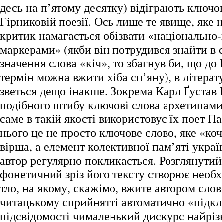
десь на п’ятому десятку) відіграють ключо
Гірниковій поезії. Ось лише те явище, яке 
критик намагається обізвати «національно
маркерами» (якби він потрудився знайти в
значення слова «кіч», то збагнув би, що до
термін можна вжити хіба сп’яну), в літерат
зветься дещо інакше. Зокрема Карл Ґустав
подібного штибу ключові слова архетипами
саме в такій якості використовує їх поет П
нього це не просто ключове слово, яке «коч
вірша, а елемент колективної пам’яті україн
автор регулярно покликається. Розглянути
фонетичний зріз його тексту створює необ
тло, на якому, скажімо, вжите автором слов
читацькому сприйнятті автоматично «підк
підсвідомості чималенький дискурс найрі