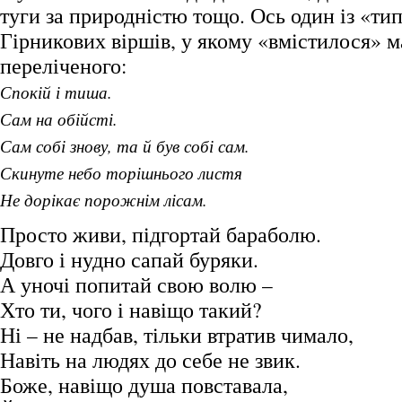
туги за природністю тощо. Ось один із «ти
Гірникових віршів, у якому «вмістилося» м
переліченого:
Спокій і тиша.
Сам на обійсті.
Сам собі знову, та й був собі сам.
Скинуте небо торішнього листя
Не дорікає порожнім лісам.
Просто живи, підгортай бараболю.
Довго і нудно сапай буряки.
А уночі попитай свою волю –
Хто ти, чого і навіщо такий?
Ні – не надбав, тільки втратив чимало,
Навіть на людях до себе не звик.
Боже, навіщо душа повставала,