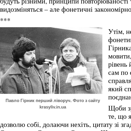
будуть різними, принципи повторюваності
видозміняться – але фонетичні закономірно
***
Утім, н
фонети
Гірника
мовити
рівень 
сам по 
справля
який сп
поєднан
Павло Гірник перший ліворуч. Фото з сайту
Щоби з
krasyliv.in.ua
те, що 
дозволю собі, долаючи нехіть, цитату зі зга