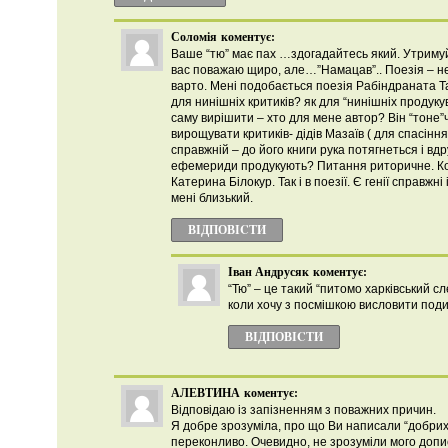
Соломія
коментує:
Ваше “тю” має пах …здогадайтесь який. Утримуйт
вас поважаю щиро, але…”Намацав”.. Поезія – н
варто. Мені подобається поезія Рабіндраната Та
для нинішніх критиків? як для “нинішніх продукув
саму вирішити – хто для мене автор? Він “тоне”ч
вирощувати критиків- дідів Мазаїв ( для спасінн
справжній – до його книги рука потягнеться і вдр
ефемериди продукують? Питання риторичне. Ком
Катерина Білокур. Так і в поезії. Є генії справжні
мені близький.
ВІДПОВІCТИ
Іван Андрусяк
коментує:
“Тю” – це такий “питомо харківський сл
коли хочу з посмішкою висловити подив
ВІДПОВІCТИ
АЛЕВТИНА
коментує:
Відповідаю із запізненням з поважних причин.
Я добре зрозуміла, про що Ви написали “добрих 
переконливо. Очевидно, не зрозуміли мого допи